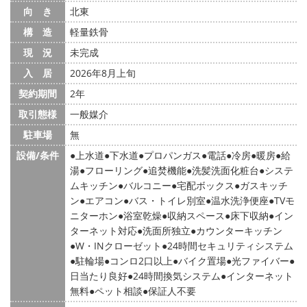
向 き
北東
構 造
軽量鉄骨
現 況
未完成
入 居
2026年8月上旬
契約期間
2年
取引態様
一般媒介
駐車場
無
設備/条件
上水道
下水道
プロパンガス
電話
冷房
暖房
給
湯
フローリング
追焚機能
洗髪洗面化粧台
システ
ムキッチン
バルコニー
宅配ボックス
ガスキッチ
ン
エアコン
バス・トイレ別室
温水洗浄便座
TVモ
ニターホン
浴室乾燥
収納スペース
床下収納
イン
ターネット対応
洗面所独立
カウンターキッチン
W・INクローゼット
24時間セキュリティシステム
駐輪場
コンロ2口以上
バイク置場
光ファイバー
日当たり良好
24時間換気システム
インターネット
無料
ペット相談
保証人不要