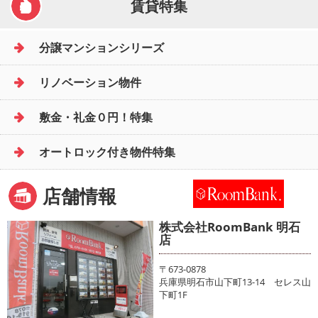
賃貸特集
分譲マンションシリーズ
リノベーション物件
敷金・礼金０円！特集
オートロック付き物件特集
店舗情報
株式会社RoomBank 明石
店
〒673-0878
兵庫県明石市山下町13-14 セレス山
下町1F