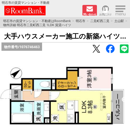
×
明石市の賃貸マンション・不動産
問い合わせ
お気に入り
TOPページ
明石市の賃貸マンション・不動産はRoomBank
明石市
二見町西二見
土山駅
物件詳細 明石市二見町西二見 1LDK 賃貸ハイツ
分譲マンションシリーズ
大手ハウスメーカー施工の新築ハイツ...
物件番号/
1076746463
リノベーション物件
敷金·礼金０円！特集
オートロック付き物件特集
路線·駅から探す
地域から探す
地図から探す