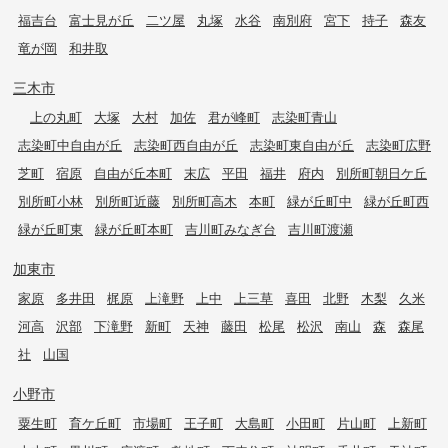
福吉台
富士見が丘
二ツ屋
丸塚
水谷
南別府
宮下
持子
森友
竜が岡
和井取
三木市
上の丸町
大塚
大村
加佐
君が峰町
志染町青山
志染町中自由が丘
志染町西自由が丘
志染町東自由が丘
志染町広野
芝町
宿原
自由が丘本町
末広
平田
福井
府内
別所町朝日ケ丘
別所町小林
別所町近藤
別所町高木
本町
緑が丘町中
緑が丘町西
緑が丘町東
緑が丘町本町
吉川町みなぎ台
吉川町渡瀬
加東市
家原
多井田
梶原
上滝野
上中
上三草
喜田
北野
木梨
久米
河高
沢部
下滝野
新町
天神
藤田
松尾
松沢
南山
森
森尾
社
山国
小野市
粟生町
育ケ丘町
市場町
王子町
大島町
小田町
片山町
上新町