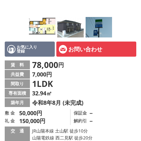
オーナー様へ
スタッフ紹介ページ
LINE公式アカウント
店舗情報·アクセス
お気に入り
お問い合わせ
登録
会社概要
78,000
円
賃 料
7,000円
共益費
メールでお問い合わせ
1LDK
間取り
32.94㎡
専有面積
令和8年8月 (未完成)
築年月
50,000円
－
敷 金
保証金
150,000円
－
礼 金
解約引
交 通
JR山陽本線 土山駅 徒歩10分
山陽電鉄線 西二見駅 徒歩20分