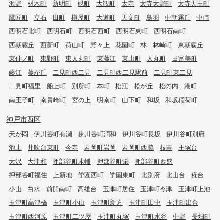
沢野
材木町
新明町
硯町
大観町
太寺
太寺大野町
太寺天王町
鷹匠町
立石
田町
樽屋町
大道町
天文町
鳥羽
中朝霧丘
中崎
西明石北町
西明石町
西明石西町
西明石東町
西明石南町
西朝霧丘
西新町
荷山町
野々上
花園町
林
林崎町
東朝霧丘
東仲ノ町
東野町
東人丸町
東藤江
東山町
人丸町
日富美町
藤江
藤が丘
二見町西二見
二見町西二見駅前
二見町東二見
二見町福里
船上町
別所町
本町
松江
松が丘
松の内
港町
南王子町
南貴崎町
宮の上
明南町
山下町
和坂
和坂稲荷町
神戸市西区
天が岡
伊川谷町有瀬
伊川谷町潤和
伊川谷町長坂
伊川谷町別府
池上
井吹台東町
今寺
岩岡町岩岡
岩岡町西脇
枝吉
王塚台
大沢
大津和
押部谷町木幡
押部谷町栄
押部谷町西盛
押部谷町福住
上新地
学園西町
学園東町
北別府
北山台
糀台
小山
白水
前開南町
高雄台
玉津町居住
玉津町今津
玉津町上池
玉津町高津橋
玉津町小山
玉津町新方
玉津町田中
玉津町出合
玉津町西河原
玉津町二ツ屋
玉津町丸塚
玉津町水谷
中野
長畑町