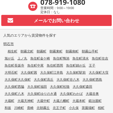
078-919-1080
営業時間：9:00～19:00
定休日：なし
メールで
お問い合わせ
人気のエリアから賃貸物件を探す
明石市
相生町
朝霧北町
朝霧町
朝霧東町
朝霧南町
朝霧山手町
旭が丘
上ノ丸
魚住町金ケ崎
魚住町鴨池
魚住町清水
魚住町住吉
魚住町長坂寺
魚住町中尾
魚住町西岡
魚住町錦が丘
王子
大明石町
大久保町茜
大久保町江井島
大久保町駅前
大久保町大窪
大久保町大久保町
大久保町高丘
大久保町谷八木
大久保町西島
大久保町西脇
大久保町福田
大久保町松陰
大久保町森田
大久保町八木
大久保町ゆりのき通
大久保町わかば
大蔵谷奥
大蔵町
大蔵天神町
大蔵中町
大蔵八幡町
大蔵本町
鍛治屋町
和坂
川崎町
貴崎
北朝霧丘
北王子町
小久保
茶園場町
桜町