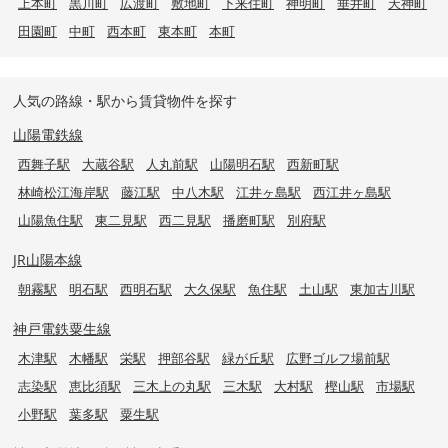
上本町
黒川町
広渡町
敷地町
下来住町
神明町
垂井町
天神町
田園町
中町
西本町
東本町
本町
人気の路線・駅から賃貸物件を探す
山陽電鉄線
西舞子駅
大蔵谷駅
人丸前駅
山陽明石駅
西新町駅
林崎松江海岸駅
藤江駅
中八木駅
江井ヶ島駅
西江井ヶ島駅
山陽魚住駅
東二見駅
西二見駅
播磨町駅
別府駅
JR山陽本線
朝霧駅
明石駅
西明石駅
大久保駅
魚住駅
土山駅
東加古川駅
神戸電鉄粟生線
木津駅
木幡駅
栄駅
押部谷駅
緑が丘駅
広野ゴルフ場前駅
志染駅
恵比須駅
三木上の丸駅
三木駅
大村駅
樫山駅
市場駅
小野駅
葉多駅
粟生駅