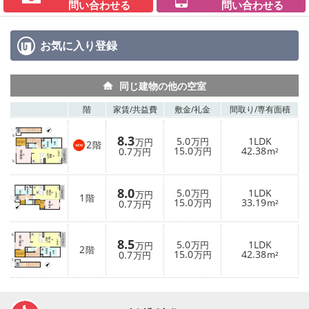
問い合わせる
問い合わせる
お気に入り
登録
同じ建物の他の空室
階
家賃/
共益費
敷金/
礼金
間取り/
専有面積
8.3
5.0
1LDK
万円
万円
2
階
15.0
42.38
0.7
万円
m²
万円
8.0
5.0
1LDK
万円
万円
1
階
15.0
33.19
0.7
万円
m²
万円
8.5
5.0
1LDK
万円
万円
2
階
15.0
42.38
0.7
万円
m²
万円