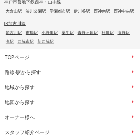
神戸市営地下鉄西神・山手線
大倉山駅
湊川公園駅
学園都市駅
伊川谷駅
西神南駅
西神中央駅
JR加古川線
加古川駅
市場駅
小野町駅
粟生駅
青野ヶ原駅
社町駅
滝野駅
滝駅
西脇市駅
新西脇駅
TOPページ
路線·駅から探す
地域から探す
地図から探す
オーナー様へ
スタッフ紹介ページ