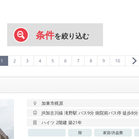
条件
を絞り込む
1
2
3
4
5
6
7
8
9
10
加東市梶原
JR加古川線 滝野駅 バス9分 病院前バス停 徒歩8分
ハイツ 2階建 築21年
階
家賃/
共益費