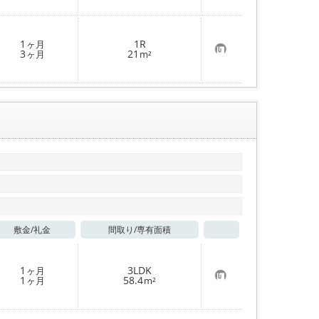
に
入
り
登
1
1R
ヶ月
録
お
3
21
ヶ月
m²
気
に
入
り
登
録
敷金/
礼金
間取り/
専有面積
お気に入り
1
3LDK
ヶ月
お
1
58.4
ヶ月
m²
気
に
入