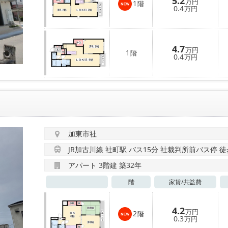
5.2
万円
1
階
0.4
万円
4.7
万円
1
階
0.4
万円
加東市社
JR加古川線 社町駅 バス15分 社裁判所前バス停 徒
アパート 3階建 築32年
階
家賃/
共益費
4.2
万円
2
階
0.3
万円