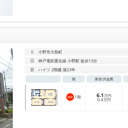
小野市大島町
神戸電鉄粟生線 小野駅 徒歩13分
ハイツ 2階建 築23年
階
家賃/
共益費
6.1
万円
1
階
0.4
万円