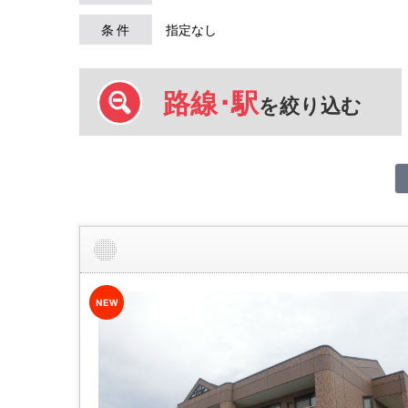
条 件
指定なし
路線･駅
を絞り込む