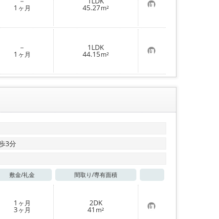
－
1LDK
お
1
45.27
ヶ月
m²
気
に
入
り
登
－
1LDK
録
お
1
44.15
ヶ月
m²
気
に
入
り
登
録
歩3分
敷金/
礼金
間取り/
専有面積
お気に入り
1
2DK
ヶ月
お
3
41
ヶ月
m²
気