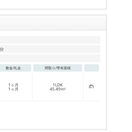
0分
敷金/
礼金
間取り/
専有面積
お気に入り
1
1LDK
ヶ月
お
1
45.49
ヶ月
m²
気
に
入
り
登
録