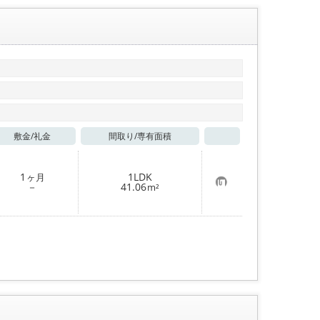
敷金/
礼金
間取り/
専有面積
お気に入り
1
1LDK
ヶ月
お
－
41.06
m²
気
に
入
り
登
録