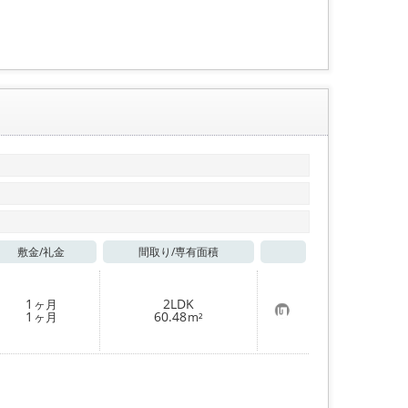
り
登
録
敷金/
礼金
間取り/
専有面積
お気に入り
1
2LDK
ヶ月
お
1
60.48
ヶ月
m²
気
に
入
り
登
録