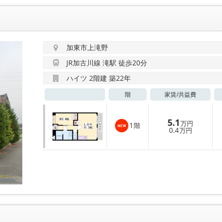
加東市上滝野
JR加古川線 滝駅 徒歩20分
ハイツ 2階建 築22年
階
家賃/
共益費
5.1
万円
1
階
0.4
万円