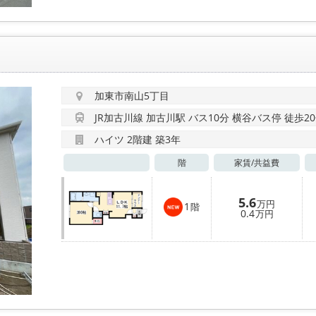
加東市南山5丁目
JR加古川線 加古川駅 バス10分 横谷バス停 徒歩2
ハイツ 2階建 築3年
階
家賃/
共益費
5.6
万円
1
階
0.4
万円