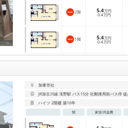
5.4
万円
2
階
0.4
万円
5.4
万円
1
階
0.4
万円
加東市社
JR加古川線 滝野駅 バス15分 社郵便局前バス停 徒
ハイツ 2階建 築10年
階
家賃/
共益費