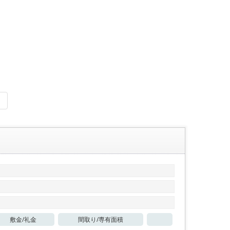
敷金/
礼金
間取り/
専有面積