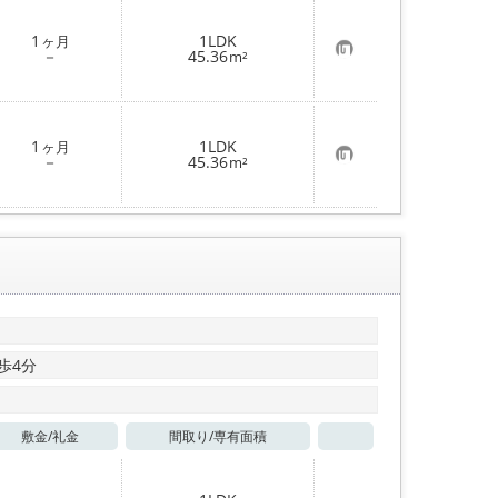
お気に入り
1
1LDK
ヶ月
お
－
45.36
m²
気
に
入
り
登
1
1LDK
ヶ月
録
お
－
45.36
m²
気
に
入
り
登
録
歩4分
敷金/
礼金
間取り/
専有面積
お気に入り