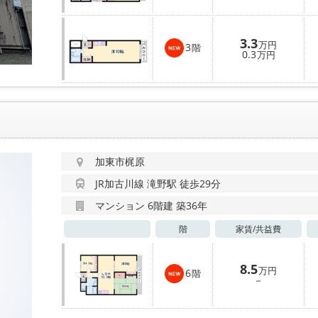
3.3
万円
3
階
0.3
万円
加東市梶原
JR加古川線 滝野駅 徒歩29分
マンション 6階建 築36年
階
家賃/
共益費
8.5
万円
6
階
－