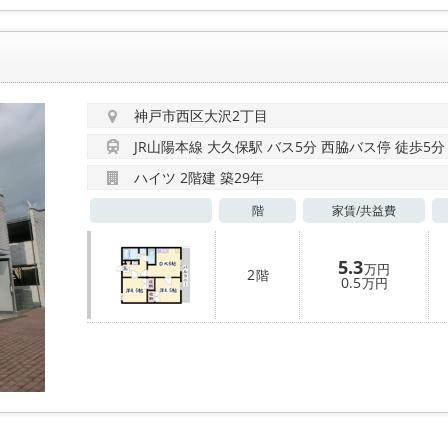
神戸市西区大沢2丁目
JR山陽本線 大久保駅 バス5分 西脇バス停 徒歩5分
ハイツ 2階建 築29年
階
家賃/
共益費
5.3
万円
2
階
0.5
万円