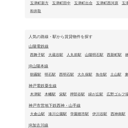
玉津町新方
玉津町田中
玉津町出合
玉津町西河原
玉
和井取
人気の路線・駅から賃貸物件を探す
山陽電鉄線
西舞子駅
大蔵谷駅
人丸前駅
山陽明石駅
西新町駅
JR山陽本線
朝霧駅
明石駅
西明石駅
大久保駅
魚住駅
土山駅
神戸電鉄粟生線
木津駅
木幡駅
栄駅
押部谷駅
緑が丘駅
広野ゴルフ
神戸市営地下鉄西神・山手線
大倉山駅
湊川公園駅
学園都市駅
伊川谷駅
西神南駅
JR加古川線