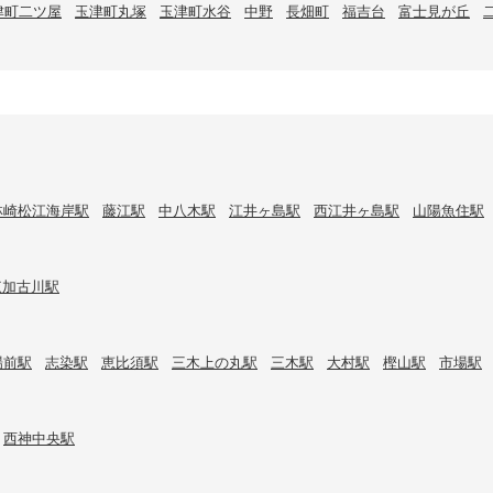
津町二ツ屋
玉津町丸塚
玉津町水谷
中野
長畑町
福吉台
富士見が丘
林崎松江海岸駅
藤江駅
中八木駅
江井ヶ島駅
西江井ヶ島駅
山陽魚住駅
東加古川駅
場前駅
志染駅
恵比須駅
三木上の丸駅
三木駅
大村駅
樫山駅
市場駅
西神中央駅