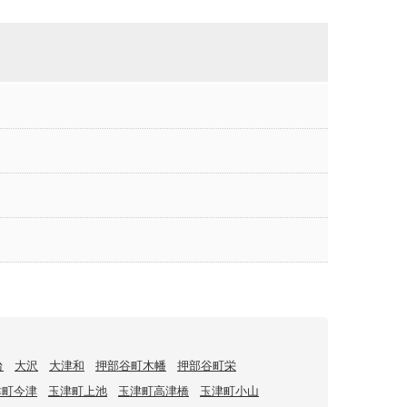
台
大沢
大津和
押部谷町木幡
押部谷町栄
津町今津
玉津町上池
玉津町高津橋
玉津町小山