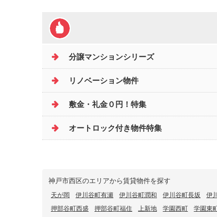
分譲マンションシリーズ
リノベーション物件
敷金・礼金０円！特集
オートロック付き物件特集
神戸市西区のエリアから賃貸物件を探す
天が岡
伊川谷町有瀬
伊川谷町潤和
伊川谷町長坂
伊
押部谷町西盛
押部谷町福住
上新地
学園西町
学園東