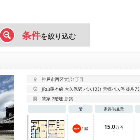
条件
を絞り込む
神戸市西区大沢1丁目
JR山陽本線 大久保駅 バス13分 天郷バス停 徒歩7
貸家 2階建 新築
階
家賃/
共益費
15.0
万円
1
階
－