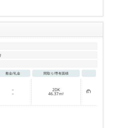
録
分
敷金/
礼金
間取り/
専有面積
お気に入り
－
2DK
お
－
46.37
m²
気
に
入
り
登
録