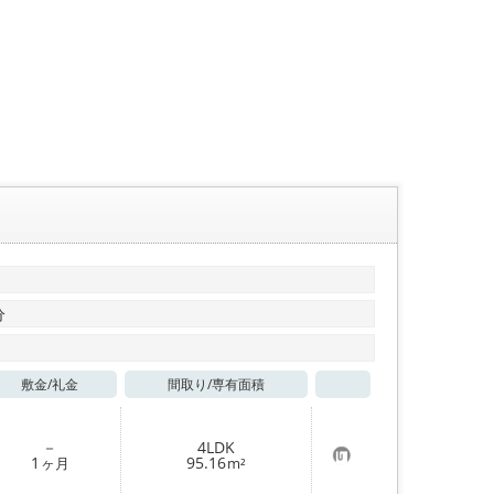
分
敷金/
礼金
間取り/
専有面積
お気に入り
－
4LDK
お
1
95.16
ヶ月
m²
気
に