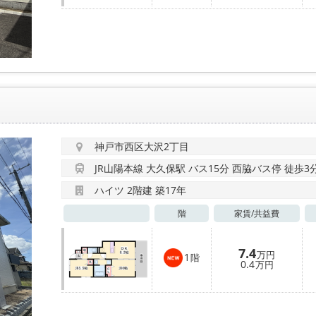
神戸市西区大沢2丁目
JR山陽本線 大久保駅 バス15分 西脇バス停 徒歩3
ハイツ 2階建 築17年
階
家賃/
共益費
7.4
万円
1
階
0.4
万円