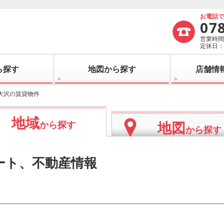
お電話
07
営業時間：
定休日
ら探す
地図から探す
店舗情
大沢の賃貸物件
地域
地図
から探す
から探す
ート、不動産情報