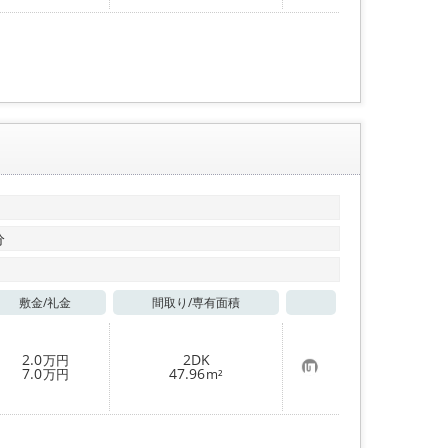
入
り
登
録
分
敷金/
礼金
間取り/
専有面積
お気に入り
2.0
2DK
万円
お
7.0
47.96
万円
m²
気
に
入
り
登