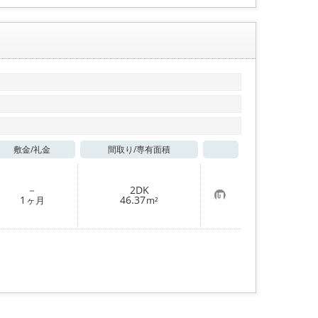
敷金/
礼金
間取り/
専有面積
お気に入り
－
2DK
お
1
46.37
ヶ月
m²
気
に
入
り
登
録