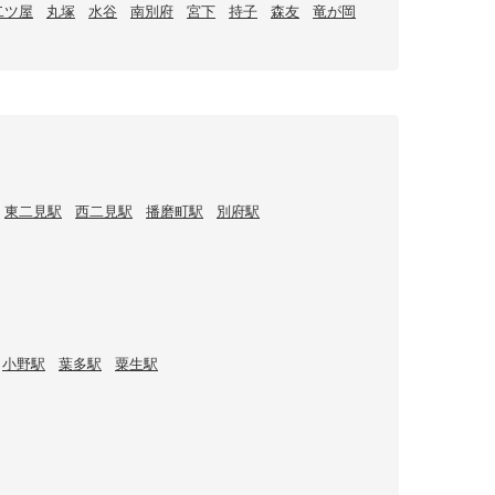
二ツ屋
丸塚
水谷
南別府
宮下
持子
森友
竜が岡
東二見駅
西二見駅
播磨町駅
別府駅
小野駅
葉多駅
粟生駅