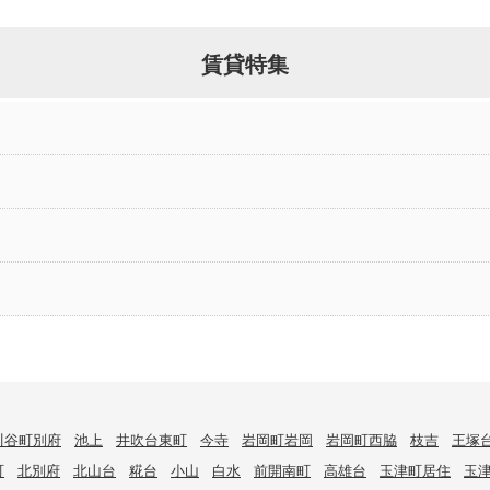
賃貸特集
川谷町別府
池上
井吹台東町
今寺
岩岡町岩岡
岩岡町西脇
枝吉
王塚
町
北別府
北山台
糀台
小山
白水
前開南町
高雄台
玉津町居住
玉