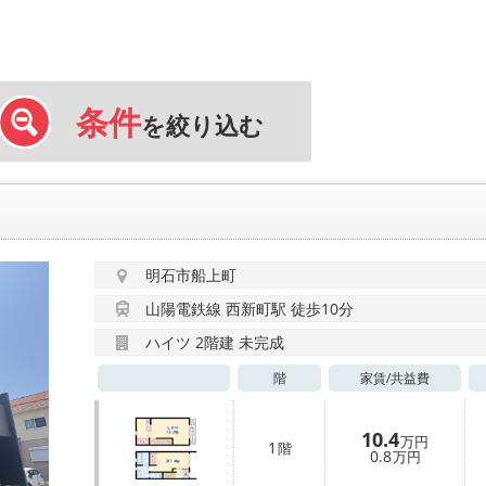
条件
を絞り込む
明石市船上町
山陽電鉄線 西新町駅 徒歩10分
ハイツ 2階建 未完成
階
家賃/
共益費
10.4
万円
1
階
0.8
万円