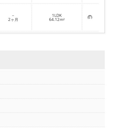
入
り
登
－
1LDK
録
お
2
64.12
ヶ月
m²
気
に
入
り
登
録