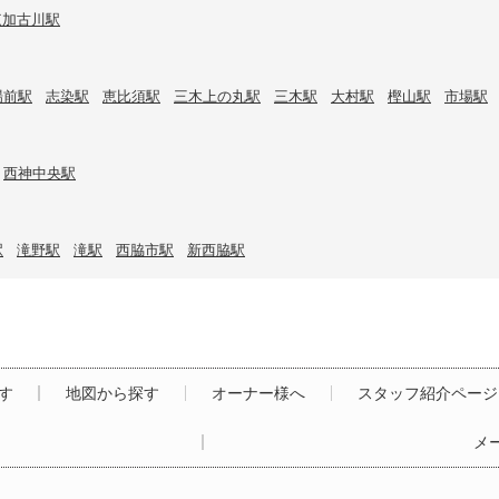
東加古川駅
場前駅
志染駅
恵比須駅
三木上の丸駅
三木駅
大村駅
樫山駅
市場駅
西神中央駅
駅
滝野駅
滝駅
西脇市駅
新西脇駅
す
地図から探す
オーナー様へ
スタッフ紹介ページ
メ