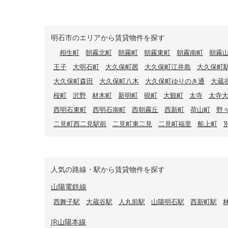
明石市のエリアから賃貸物件を探す
相生町
朝霧北町
朝霧町
朝霧東町
朝霧南町
朝霧
王子
大明石町
大久保町茜
大久保町江井島
大久保町
大久保町森田
大久保町八木
大久保町ゆりのき通
大蔵
桜町
沢野
材木町
新明町
硯町
大観町
太寺
太寺
西明石東町
西明石南町
西朝霧丘
西新町
荷山町
野
二見町西二見駅前
二見町東二見
二見町福里
船上町
人気の路線・駅から賃貸物件を探す
山陽電鉄線
西舞子駅
大蔵谷駅
人丸前駅
山陽明石駅
西新町駅
JR山陽本線