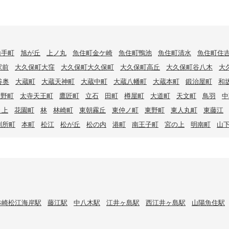
山手町
旭が丘
上ノ丸
魚住町金ケ崎
魚住町鴨池
魚住町清水
魚住町住
駅前
大久保町大窪
大久保町大久保町
大久保町高丘
大久保町谷八木
大
谷奥
大蔵町
大蔵天神町
大蔵中町
大蔵八幡町
大蔵本町
鍛治屋町
和
大野町
太寺天王町
鷹匠町
立石
田町
樽屋町
大道町
天文町
鳥羽
中
々上
花園町
林
林崎町
東朝霧丘
東仲ノ町
東野町
東人丸町
東藤江
別所町
本町
松江
松が丘
松の内
港町
南王子町
宮の上
明南町
山
林崎松江海岸駅
藤江駅
中八木駅
江井ヶ島駅
西江井ヶ島駅
山陽魚住駅