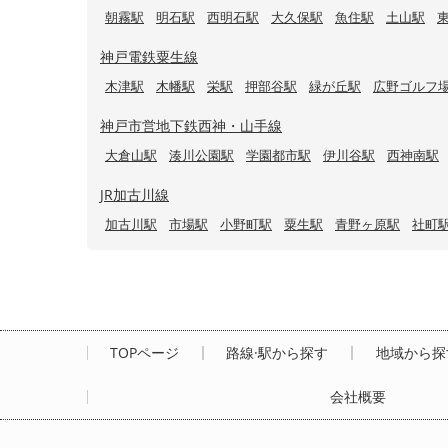
朝霧駅
明石駅
西明石駅
大久保駅
魚住駅
土山駅
神戸電鉄粟生線
木津駅
木幡駅
栄駅
押部谷駅
緑が丘駅
広野ゴルフ
神戸市営地下鉄西神・山手線
大倉山駅
湊川公園駅
学園都市駅
伊川谷駅
西神南駅
JR加古川線
加古川駅
市場駅
小野町駅
粟生駅
青野ヶ原駅
社町
TOPページ
路線·駅から探す
地域から探
会社概要