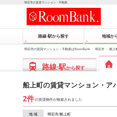
明石市の賃貸マンション・不動産
路線·駅から探す
地域か
明石市の賃貸マンション・不動産はRoomBank
明石市
船上
路線·駅
から探す
船上町の賃貸マンション・ア
2件
の賃貸物件が
検索されました
地 域
明石市/船上町