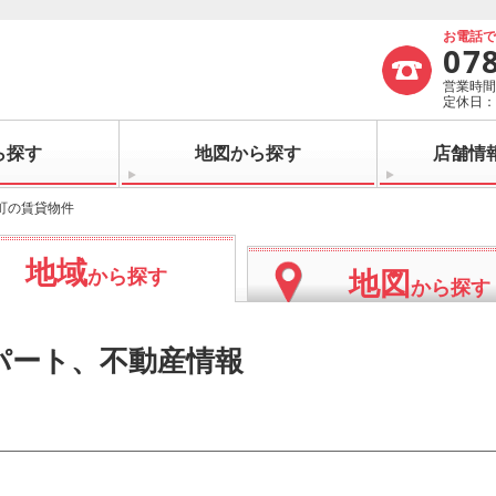
お電話
07
営業時間：
定休日
ら探す
地図から探す
店舗情
町の賃貸物件
地域
地図
から探す
から探す
パート、不動産情報