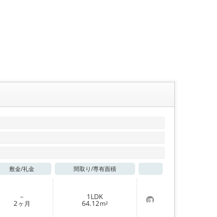
敷金/
礼金
間取り/
専有面積
お気に入り
－
1LDK
お
2
64.12
ヶ月
m²
気
に