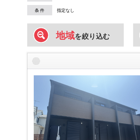
条 件
指定なし
地域
を絞り込む