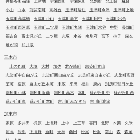
押部谷町福住
上新地
学園西町
学園東町
北別府
北山台
糀台
小山
白水
前開南町
高雄台
玉津町居住
玉津町今津
玉津町上池
玉津町高津橋
玉津町小山
玉津町新方
玉津町田中
玉津町出合
玉津町西河原
玉津町二ツ屋
玉津町丸塚
玉津町水谷
中野
長畑町
福吉台
富士見が丘
二ツ屋
丸塚
水谷
南別府
宮下
持子
森友
竜が岡
和井取
三木市
上の丸町
大塚
大村
加佐
君が峰町
志染町青山
志染町中自由が丘
志染町西自由が丘
志染町東自由が丘
志染町広野
芝町
宿原
自由が丘本町
末広
平田
福井
府内
別所町朝日ケ丘
別所町小林
別所町近藤
別所町高木
本町
緑が丘町中
緑が丘町西
緑が丘町東
緑が丘町本町
吉川町みなぎ台
吉川町渡瀬
加東市
家原
多井田
梶原
上滝野
上中
上三草
喜田
北野
木梨
久米
河高
沢部
下滝野
新町
天神
藤田
松尾
松沢
南山
森
森尾