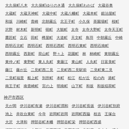
大久保町八木
大久保町ゆりのき通
大久保町わかば
大蔵谷奥
大蔵町
大蔵天神町
大蔵中町
大蔵八幡町
大蔵本町
鍛治屋町
和坂
川崎町
貴崎
北朝霧丘
北王子町
小久保
茶園場町
桜町
沢野
材木町
新明町
硯町
大観町
太寺
太寺大野町
太寺天王町
鷹匠町
立石
田町
樽屋町
大道町
天文町
鳥羽
中朝霧丘
中崎
西明石北町
西明石町
西明石西町
西明石東町
西明石南町
西朝霧丘
西新町
荷山町
野々上
花園町
林
林崎町
東朝霧丘
東仲ノ町
東野町
東人丸町
東藤江
東山町
人丸町
日富美町
藤江
藤が丘
二見町西二見
二見町西二見駅前
二見町東二見
二見町福里
船上町
別所町
本町
松江
松が丘
松の内
港町
南王子町
南貴崎町
宮の上
明南町
山下町
和坂
和坂稲荷町
神戸市西区
天が岡
伊川谷町有瀬
伊川谷町潤和
伊川谷町長坂
伊川谷町別府
池上
井吹台東町
今寺
岩岡町岩岡
岩岡町西脇
枝吉
王塚台
大沢
大津和
押部谷町木幡
押部谷町栄
押部谷町西盛