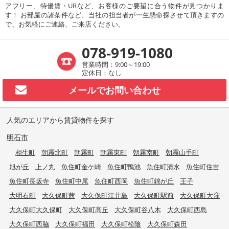
アフリー、特優賃・URなど、お客様のご要望に合う物件が見つかりま
す！ お部屋の諸条件など、当社の担当者が一生懸命探させて頂きますの
で、お気軽にご連絡、ご来店ください。
078-919-1080
営業時間：9:00～19:00
定休日：なし
メールで
お問い合わせ
人気のエリアから賃貸物件を探す
明石市
相生町
朝霧北町
朝霧町
朝霧東町
朝霧南町
朝霧山手町
旭が丘
上ノ丸
魚住町金ケ崎
魚住町鴨池
魚住町清水
魚住町住吉
魚住町長坂寺
魚住町中尾
魚住町西岡
魚住町錦が丘
王子
大明石町
大久保町茜
大久保町江井島
大久保町駅前
大久保町大窪
大久保町大久保町
大久保町高丘
大久保町谷八木
大久保町西島
大久保町西脇
大久保町福田
大久保町松陰
大久保町森田