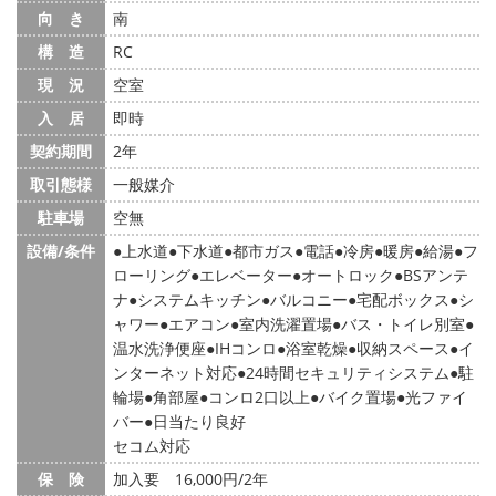
向 き
南
構 造
RC
現 況
空室
入 居
即時
契約期間
2年
取引態様
一般媒介
駐車場
空無
設備/条件
上水道
下水道
都市ガス
電話
冷房
暖房
給湯
フ
ローリング
エレベーター
オートロック
BSアンテ
ナ
システムキッチン
バルコニー
宅配ボックス
シ
ャワー
エアコン
室内洗濯置場
バス・トイレ別室
温水洗浄便座
IHコンロ
浴室乾燥
収納スペース
イ
ンターネット対応
24時間セキュリティシステム
駐
輪場
角部屋
コンロ2口以上
バイク置場
光ファイ
バー
日当たり良好
セコム対応
保 険
加入要 16,000円/2年