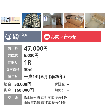
オーナー様へ
スタッフ紹介ページ
LINE公式アカウント
店舗情報·アクセス
お気に入り
お問い合わせ
登録
会社概要
47,000
円
賃 料
6,000円
共益費
メールでお問い合わせ
1R
間取り
30㎡
専有面積
平成14年6月 (築25年)
築年月
50,000円
－
敷 金
保証金
160,000円
－
礼 金
解約引
交 通
JR山陽本線 西明石駅 徒歩5分
山陽電鉄線 藤江駅 徒歩21分