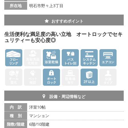
所在地
明石市野々上3丁目
おすすめポイント
生活便利な満足度の高い立地 オートロックでセキ
ュリティーも安心度◎
設備・周辺情報など
内 訳
洋室10帖
種 別
マンション
階数/階建
6階/10階建