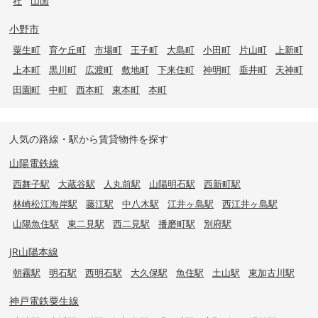
社
山国
小野市
粟生町
育ケ丘町
市場町
王子町
大島町
小田町
片山町
上新町
上本町
黒川町
広渡町
敷地町
下来住町
神明町
垂井町
天神町
田園町
中町
西本町
東本町
本町
人気の路線・駅から賃貸物件を探す
山陽電鉄線
西舞子駅
大蔵谷駅
人丸前駅
山陽明石駅
西新町駅
林崎松江海岸駅
藤江駅
中八木駅
江井ヶ島駅
西江井ヶ島駅
山陽魚住駅
東二見駅
西二見駅
播磨町駅
別府駅
JR山陽本線
朝霧駅
明石駅
西明石駅
大久保駅
魚住駅
土山駅
東加古川駅
神戸電鉄粟生線