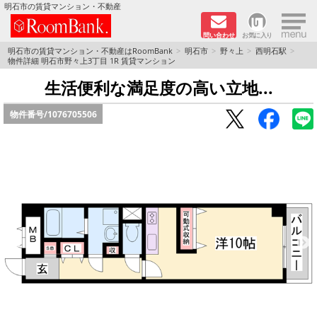
×
明石市の賃貸マンション・不動産
問い合わせ
お気に入り
TOPページ
明石市の賃貸マンション・不動産はRoomBank
明石市
野々上
西明石駅
物件詳細 明石市野々上3丁目 1R 賃貸マンション
分譲マンションシリーズ
生活便利な満足度の高い立地...
物件番号/
1076705506
リノベーション物件
敷金·礼金０円！特集
オートロック付き物件特集
路線·駅から探す
地域から探す
地図から探す