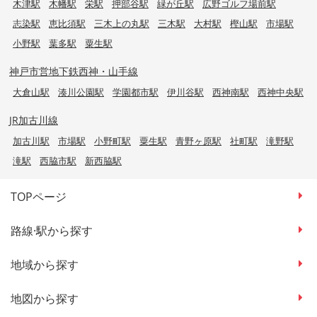
木津駅
木幡駅
栄駅
押部谷駅
緑が丘駅
広野ゴルフ場前駅
志染駅
恵比須駅
三木上の丸駅
三木駅
大村駅
樫山駅
市場駅
小野駅
葉多駅
粟生駅
神戸市営地下鉄西神・山手線
大倉山駅
湊川公園駅
学園都市駅
伊川谷駅
西神南駅
西神中央駅
JR加古川線
加古川駅
市場駅
小野町駅
粟生駅
青野ヶ原駅
社町駅
滝野駅
滝駅
西脇市駅
新西脇駅
TOPページ
路線·駅から探す
地域から探す
地図から探す