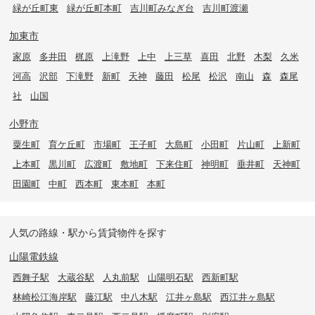
緑が丘町東
緑が丘町本町
吉川町みなぎ台
吉川町渡瀬
加東市
家原
多井田
梶原
上滝野
上中
上三草
喜田
北野
木梨
久米
河高
沢部
下滝野
新町
天神
藤田
松尾
松沢
南山
森
森尾
社
山国
小野市
粟生町
育ケ丘町
市場町
王子町
大島町
小田町
片山町
上新町
上本町
黒川町
広渡町
敷地町
下来住町
神明町
垂井町
天神町
田園町
中町
西本町
東本町
本町
人気の路線・駅から賃貸物件を探す
山陽電鉄線
西舞子駅
大蔵谷駅
人丸前駅
山陽明石駅
西新町駅
林崎松江海岸駅
藤江駅
中八木駅
江井ヶ島駅
西江井ヶ島駅