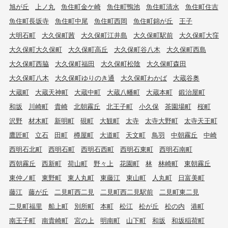
旭が丘
上ノ丸
魚住町金ケ崎
魚住町鴨池
魚住町清水
魚住町住吉
魚住町長坂寺
魚住町中尾
魚住町西岡
魚住町錦が丘
王子
大明石町
大久保町茜
大久保町江井島
大久保町駅前
大久保町大窪
大久保町大久保町
大久保町高丘
大久保町谷八木
大久保町西島
大久保町西脇
大久保町福田
大久保町松陰
大久保町森田
大久保町八木
大久保町ゆりのき通
大久保町わかば
大蔵谷奥
大蔵町
大蔵天神町
大蔵中町
大蔵八幡町
大蔵本町
鍛治屋町
和坂
川崎町
貴崎
北朝霧丘
北王子町
小久保
茶園場町
桜町
沢野
材木町
新明町
硯町
大観町
太寺
太寺大野町
太寺天王町
鷹匠町
立石
田町
樽屋町
大道町
天文町
鳥羽
中朝霧丘
中崎
西明石北町
西明石町
西明石西町
西明石東町
西明石南町
西朝霧丘
西新町
荷山町
野々上
花園町
林
林崎町
東朝霧丘
東仲ノ町
東野町
東人丸町
東藤江
東山町
人丸町
日富美町
藤江
藤が丘
二見町西二見
二見町西二見駅前
二見町東二見
二見町福里
船上町
別所町
本町
松江
松が丘
松の内
港町
南王子町
南貴崎町
宮の上
明南町
山下町
和坂
和坂稲荷町