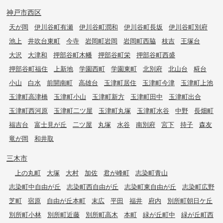
神戸市西区
天が岡
伊川谷町有瀬
伊川谷町潤和
伊川谷町長坂
伊川谷町別府
池上
井吹台東町
今寺
岩岡町岩岡
岩岡町西脇
枝吉
王塚台
大沢
大津和
押部谷町木幡
押部谷町栄
押部谷町西盛
押部谷町福住
上新地
学園西町
学園東町
北別府
北山台
糀台
小山
白水
前開南町
高雄台
玉津町居住
玉津町今津
玉津町上池
玉津町高津橋
玉津町小山
玉津町新方
玉津町田中
玉津町出合
玉津町西河原
玉津町二ツ屋
玉津町丸塚
玉津町水谷
中野
長畑町
福吉台
富士見が丘
二ツ屋
丸塚
水谷
南別府
宮下
持子
森友
竜が岡
和井取
三木市
上の丸町
大塚
大村
加佐
君が峰町
志染町青山
志染町中自由が丘
志染町西自由が丘
志染町東自由が丘
志染町広野
芝町
宿原
自由が丘本町
末広
平田
福井
府内
別所町朝日ケ丘
別所町小林
別所町近藤
別所町高木
本町
緑が丘町中
緑が丘町西