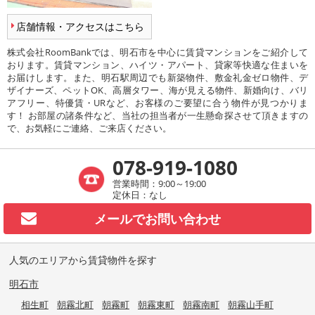
店舗情報・アクセスはこちら
株式会社RoomBankでは、明石市を中心に賃貸マンションをご紹介して
おります。賃貸マンション、ハイツ・アパート、貸家等快適な住まいを
お届けします。また、明石駅周辺でも新築物件、敷金礼金ゼロ物件、デ
ザイナーズ、ペットOK、高層タワー、海が見える物件、新婚向け、バリ
アフリー、特優賃・URなど、お客様のご要望に合う物件が見つかりま
す！ お部屋の諸条件など、当社の担当者が一生懸命探させて頂きますの
で、お気軽にご連絡、ご来店ください。
078-919-1080
営業時間：9:00～19:00
定休日：なし
メールで
お問い合わせ
人気のエリアから賃貸物件を探す
明石市
相生町
朝霧北町
朝霧町
朝霧東町
朝霧南町
朝霧山手町