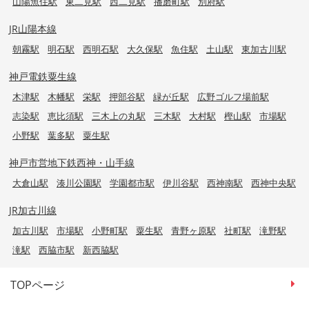
山陽魚住駅
東二見駅
西二見駅
播磨町駅
別府駅
JR山陽本線
朝霧駅
明石駅
西明石駅
大久保駅
魚住駅
土山駅
東加古川駅
神戸電鉄粟生線
木津駅
木幡駅
栄駅
押部谷駅
緑が丘駅
広野ゴルフ場前駅
志染駅
恵比須駅
三木上の丸駅
三木駅
大村駅
樫山駅
市場駅
小野駅
葉多駅
粟生駅
神戸市営地下鉄西神・山手線
大倉山駅
湊川公園駅
学園都市駅
伊川谷駅
西神南駅
西神中央駅
JR加古川線
加古川駅
市場駅
小野町駅
粟生駅
青野ヶ原駅
社町駅
滝野駅
滝駅
西脇市駅
新西脇駅
TOPページ