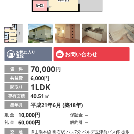
オーナー様へ
スタッフ紹介ページ
LINE公式アカウント
店舗情報·アクセス
お気に入り
お問い合わせ
登録
会社概要
70,000
円
賃 料
メールでお問い合わせ
6,000円
共益費
1LDK
間取り
40.51㎡
専有面積
平成21年6月 (築18年)
築年月
10,000円
－
敷 金
保証金
60,000円
－
礼 金
解約引
交 通
JR山陽本線 明石駅 バス7分 ベルデ玉津前バス停 徒歩