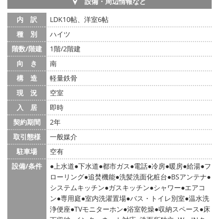
設備・周辺情報など
内 訳
LDK10帖、洋室6帖
種 別
ハイツ
階数/階建
1階/2階建
向 き
南
構 造
軽量鉄骨
現 況
空室
入 居
即時
契約期間
2年
取引態様
一般媒介
駐車場
空有
設備/条件
上水道
下水道
都市ガス
電話
冷房
暖房
給湯
フ
ローリング
追焚機能
洗髪洗面化粧台
BSアンテナ
システムキッチン
ガスキッチン
シャワー
エアコ
ン
専用庭
室内洗濯置場
バス・トイレ別室
温水洗
浄便座
TVモニターホン
浴室乾燥
収納スペース
床