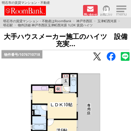
×
明石市の賃貸マンション・不動産
問い合わせ
お気に入り
TOPページ
明石市の賃貸マンション・不動産はRoomBank
神戸市西区
玉津町西河原
明石駅
物件詳細 神戸市西区玉津町西河原 1LDK 賃貸ハイツ
分譲マンションシリーズ
大手ハウスメーカー施工のハイツ 設備
充実...
リノベーション物件
物件番号/
1076710718
敷金·礼金０円！特集
オートロック付き物件特集
路線·駅から探す
地域から探す
地図から探す