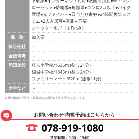
下収納
インターネット対応
洗面所独立
W・INク
ローゼット
駐輪場
角部屋
コンロ2口以上
バイク
置場
光ファイバー
日当たり良好
24時間換気シス
テム
2人入居可
保証人不要
シャッター雨戸（１Fのみ）
保 険
加入要
保証会社
－
金銭備考
－
周辺施設
枝吉小学校/1635m (徒歩21分)
錦城中学校/1845m (徒歩24分)
ファミリーマート/820m (徒歩11分)
大学など
－
表示の情報と現況に差異がある場合は現況優先となります。
お問い合わせ·内覧予約は
こちらから
078-919-1080
営業時間：9:00～19:00