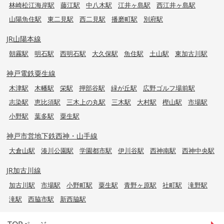
林崎松江海岸駅
藤江駅
中八木駅
江井ヶ島駅
西江井ヶ島駅
山陽魚住駅
東二見駅
西二見駅
播磨町駅
別府駅
JR山陽本線
朝霧駅
明石駅
西明石駅
大久保駅
魚住駅
土山駅
東加古川駅
神戸電鉄粟生線
木津駅
木幡駅
栄駅
押部谷駅
緑が丘駅
広野ゴルフ場前駅
志染駅
恵比須駅
三木上の丸駅
三木駅
大村駅
樫山駅
市場駅
小野駅
葉多駅
粟生駅
神戸市営地下鉄西神・山手線
大倉山駅
湊川公園駅
学園都市駅
伊川谷駅
西神南駅
西神中央駅
JR加古川線
加古川駅
市場駅
小野町駅
粟生駅
青野ヶ原駅
社町駅
滝野駅
滝駅
西脇市駅
新西脇駅