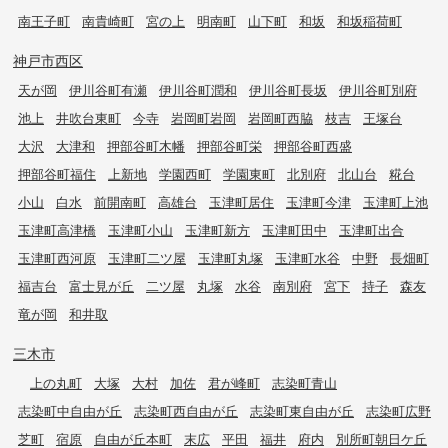
南王子町
南貴崎町
宮の上
明南町
山下町
和坂
和坂稲荷町
神戸市西区
天が岡
伊川谷町有瀬
伊川谷町潤和
伊川谷町長坂
伊川谷町別府
池上
井吹台東町
今寺
岩岡町岩岡
岩岡町西脇
枝吉
王塚台
大沢
大津和
押部谷町木幡
押部谷町栄
押部谷町西盛
押部谷町福住
上新地
学園西町
学園東町
北別府
北山台
糀台
小山
白水
前開南町
高雄台
玉津町居住
玉津町今津
玉津町上池
玉津町高津橋
玉津町小山
玉津町新方
玉津町田中
玉津町出合
玉津町西河原
玉津町二ツ屋
玉津町丸塚
玉津町水谷
中野
長畑町
福吉台
富士見が丘
二ツ屋
丸塚
水谷
南別府
宮下
持子
森友
竜が岡
和井取
三木市
上の丸町
大塚
大村
加佐
君が峰町
志染町青山
志染町中自由が丘
志染町西自由が丘
志染町東自由が丘
志染町広野
芝町
宿原
自由が丘本町
末広
平田
福井
府内
別所町朝日ケ丘