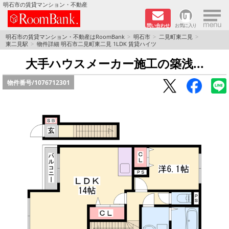
×
明石市の賃貸マンション・不動産
問い合わせ
お気に入り
TOPページ
明石市の賃貸マンション・不動産はRoomBank
明石市
二見町東二見
東二見駅
物件詳細 明石市二見町東二見 1LDK 賃貸ハイツ
分譲マンションシリーズ
大手ハウスメーカー施工の築浅...
物件番号/
1076712301
リノベーション物件
敷金·礼金０円！特集
オートロック付き物件特集
路線·駅から探す
地域から探す
地図から探す