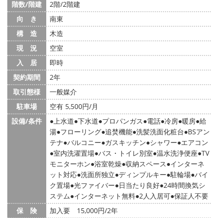
階数/階建
2階/2階建
向 き
南東
構 造
木造
現 況
空室
入 居
即時
契約期間
2年
取引態様
一般媒介
駐車場
空有 5,500円/月
設備/条件
上水道
下水道
プロパンガス
電話
冷房
暖房
給
湯
フローリング
追焚機能
洗髪洗面化粧台
BSアン
テナ
バルコニー
ガスキッチン
シャワー
エアコン
室内洗濯置場
バス・トイレ別室
温水洗浄便座
TV
モニターホン
浴室乾燥
収納スペース
インターネ
ット対応
洗面所独立
ディンプルキー
駐輪場
バイ
ク置場
光ファイバー
日当たり良好
24時間換気シ
ステム
インターネット無料
2人入居可
保証人不要
保 険
加入要 15,000円/2年