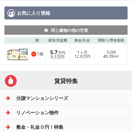
お気に入り
登録
同じ建物の他の空室
階
家賃/
共益費
敷金/
礼金
間取り/
専有面積
5.7
1
1LDK
ヶ月
万円
1
階
12.0
40.39
0.3
万円
m²
万円
賃貸特集
分譲マンションシリーズ
リノベーション物件
敷金・礼金０円！特集