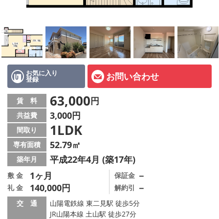
オーナー様へ
スタッフ紹介ページ
LINE公式アカウント
店舗情報·アクセス
お気に入り
お問い合わせ
登録
会社概要
63,000
円
賃 料
3,000円
共益費
メールでお問い合わせ
1LDK
間取り
52.79㎡
専有面積
平成22年4月 (築17年)
築年月
1ヶ月
－
敷 金
保証金
140,000円
－
礼 金
解約引
交 通
山陽電鉄線 東二見駅 徒歩5分
JR山陽本線 土山駅 徒歩27分