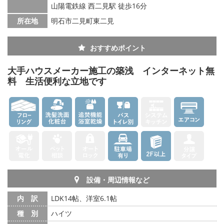
山陽電鉄線 西二見駅 徒歩16分
所在地
明石市二見町東二見
おすすめポイント
大手ハウスメーカー施工の築浅 インターネット無
料 生活便利な立地です
設備・周辺情報など
内 訳
LDK14帖、洋室6.1帖
種 別
ハイツ