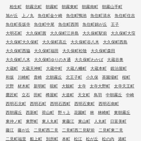
相生町
朝霧北町
朝霧町
朝霧東町
朝霧南町
朝霧山手町
旭が丘
上ノ丸
魚住町金ケ崎
魚住町鴨池
魚住町清水
魚住町住吉
魚住町長坂寺
魚住町中尾
魚住町西岡
魚住町錦が丘
王子
大明石町
大久保町茜
大久保町江井島
大久保町駅前
大久保町大窪
大久保町大久保町
大久保町高丘
大久保町谷八木
大久保町西島
大久保町西脇
大久保町福田
大久保町松陰
大久保町森田
大久保町八木
大久保町ゆりのき通
大久保町わかば
大蔵谷奥
大蔵町
大蔵天神町
大蔵中町
大蔵八幡町
大蔵本町
鍛治屋町
和坂
川崎町
貴崎
北朝霧丘
北王子町
小久保
茶園場町
桜町
沢野
材木町
新明町
硯町
大観町
太寺
太寺大野町
太寺天王町
鷹匠町
立石
田町
樽屋町
大道町
天文町
鳥羽
中朝霧丘
中崎
西明石北町
西明石町
西明石西町
西明石東町
西明石南町
西朝霧丘
西新町
荷山町
野々上
花園町
林
林崎町
東朝霧丘
東仲ノ町
東野町
東人丸町
東藤江
東山町
人丸町
日富美町
藤江
藤が丘
二見町西二見
二見町西二見駅前
二見町東二見
二見町福里
船上町
別所町
本町
松江
松が丘
松の内
港町