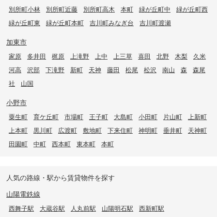
別所町小林
別所町近藤
別所町高木
本町
緑が丘町中
緑が丘町西
緑が丘町東
緑が丘町本町
吉川町みなぎ台
吉川町渡瀬
加東市
家原
多井田
梶原
上滝野
上中
上三草
喜田
北野
木梨
久米
河高
沢部
下滝野
新町
天神
藤田
松尾
松沢
南山
森
森尾
社
山国
小野市
粟生町
育ケ丘町
市場町
王子町
大島町
小田町
片山町
上新町
上本町
黒川町
広渡町
敷地町
下来住町
神明町
垂井町
天神町
田園町
中町
西本町
東本町
本町
人気の路線・駅から賃貸物件を探す
山陽電鉄線
西舞子駅
大蔵谷駅
人丸前駅
山陽明石駅
西新町駅