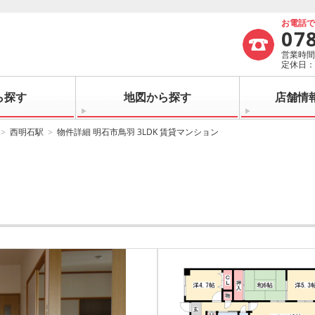
お電話
07
営業時間：
定休日
ら探す
地図から探す
店舗情
西明石駅
物件詳細 明石市鳥羽 3LDK 賃貸マンション