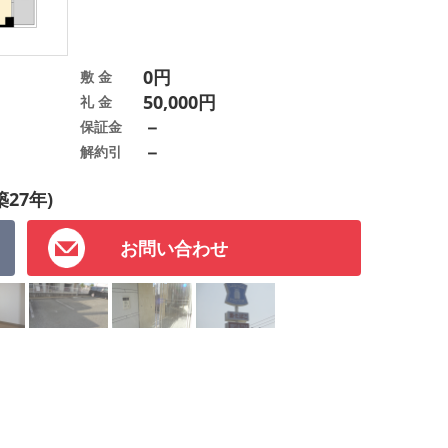
0円
敷 金
50,000円
礼 金
－
保証金
－
解約引
築27年)
お問い合わせ