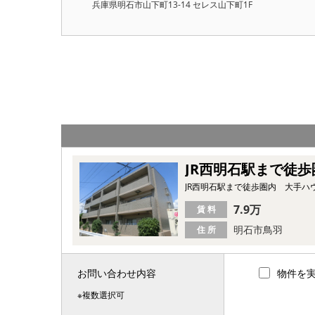
兵庫県明石市山下町13-14 セレス山下町1F
JR西明石駅まで徒
JR西明石駅まで徒歩圏内 大手
7.9万
賃 料
明石市鳥羽
住 所
お問い合わせ内容
物件を
※複数選択可