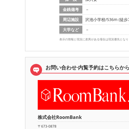
金銭備考
－
周辺施設
沢池小学校/536m (徒歩
大学など
－
表示の情報と現況に差異がある場合は現況優先となり
お問い合わせ·内覧予約は
こちらか
株式会社RoomBank
〒673-0878