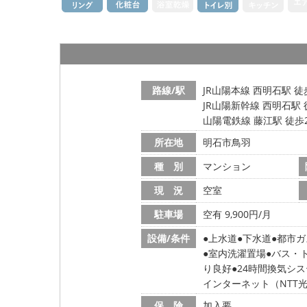
路線/駅
JR山陽本線 西明石駅 徒
JR山陽新幹線 西明石駅 
山陽電鉄線 藤江駅 徒歩
所在地
明石市鳥羽
種 別
マンション
現 況
空室
駐車場
空有 9,900円/月
設備/条件
上水道
下水道
都市ガ
室内洗濯置場
バス・
り良好
24時間換気シ
インターネット（NTT
保 険
加入要