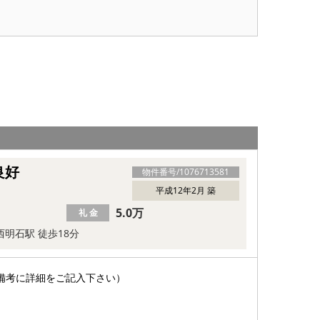
良好
物件番号/
1076713581
平成12年2月 築
5.0万
礼 金
西明石駅 徒歩18分
備考に詳細をご記入下さい）