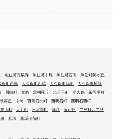
吉
魚住町長坂寺
魚住町中尾
魚住町西岡
魚住町錦が丘
久保町西島
大久保町西脇
大久保町福田
大久保町松陰
坂
川崎町
貴崎
北朝霧丘
北王子町
小久保
茶園場町
朝霧丘
中崎
西明石北町
西明石町
西明石西町
東山町
人丸町
日富美町
藤江
藤が丘
二見町西二見
下町
和坂
和坂稲荷町