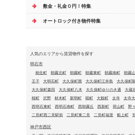
敷金・礼金０円！特集
オートロック付き物件特集
人気のエリアから賃貸物件を探す
明石市
相生町
朝霧北町
朝霧町
朝霧東町
朝霧南町
朝霧
王子
大明石町
大久保町茜
大久保町江井島
大久保町
大久保町森田
大久保町八木
大久保町ゆりのき通
大蔵
桜町
沢野
材木町
新明町
硯町
大観町
太寺
太寺
西明石東町
西明石南町
西朝霧丘
西新町
荷山町
野
二見町西二見駅前
二見町東二見
二見町福里
船上町
神戸市西区