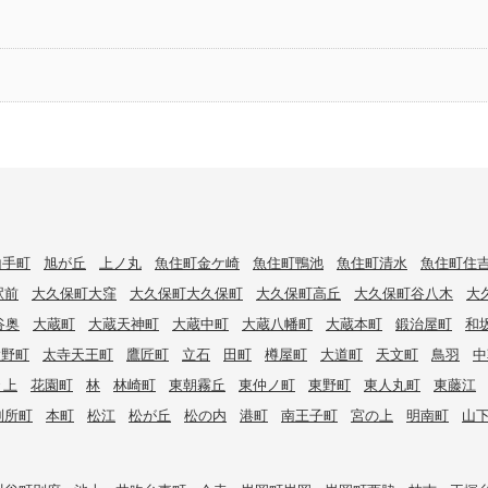
山手町
旭が丘
上ノ丸
魚住町金ケ崎
魚住町鴨池
魚住町清水
魚住町住
駅前
大久保町大窪
大久保町大久保町
大久保町高丘
大久保町谷八木
大
谷奥
大蔵町
大蔵天神町
大蔵中町
大蔵八幡町
大蔵本町
鍛治屋町
和
大野町
太寺天王町
鷹匠町
立石
田町
樽屋町
大道町
天文町
鳥羽
中
々上
花園町
林
林崎町
東朝霧丘
東仲ノ町
東野町
東人丸町
東藤江
別所町
本町
松江
松が丘
松の内
港町
南王子町
宮の上
明南町
山