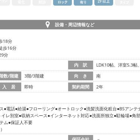
設備・周辺情報など
歩18分
徒歩16分
29分
内 訳
LDK10帖、洋室5.3
階数/階建
3階/3階建
向 き
南
入 居
即時
契約期間
2年
ス
電話
給湯
フローリング
オートロック
洗髪洗面化粧台
BSアンテ
トイレ別室
収納スペース
インターネット対応
洗面所独立
駐輪場
角
ステム
保証人不要
光）
保証会社
－