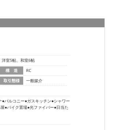
帖、洋室5帖、和室6帖
構 造
RC
取引態様
一般媒介
ナ
バルコニー
ガスキッチン
シャワー
部屋
バイク置場
光ファイバー
日当た