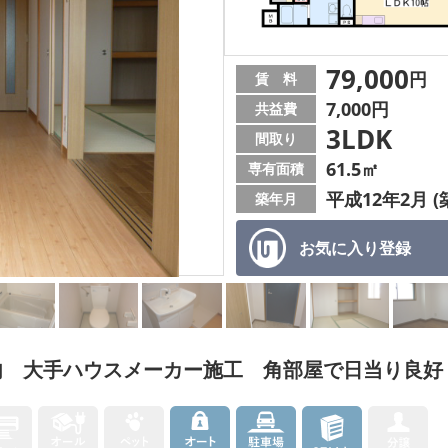
79,000
円
賃 料
7,000円
共益費
3LDK
間取り
61.5㎡
専有面積
平成12年2月 (
築年月
お気に入り
登録
内 大手ハウスメーカー施工 角部屋で日当り良好