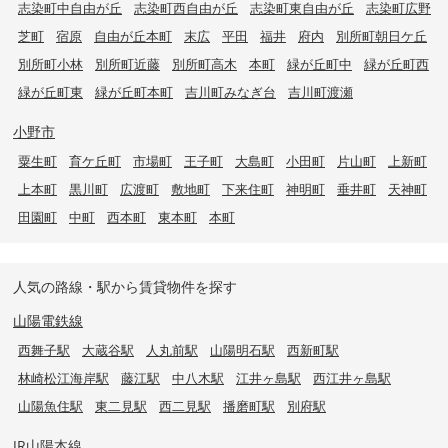
志染町中自由が丘
志染町西自由が丘
志染町東自由が丘
志染町広野
芝町
宿原
自由が丘本町
末広
平田
福井
府内
別所町朝日ケ丘
別所町小林
別所町近藤
別所町高木
本町
緑が丘町中
緑が丘町西
緑が丘町東
緑が丘町本町
吉川町みなぎ台
吉川町渡瀬
小野市
粟生町
育ケ丘町
市場町
王子町
大島町
小田町
片山町
上新町
上本町
黒川町
広渡町
敷地町
下来住町
神明町
垂井町
天神町
田園町
中町
西本町
東本町
本町
人気の路線・駅から賃貸物件を探す
山陽電鉄線
西舞子駅
大蔵谷駅
人丸前駅
山陽明石駅
西新町駅
林崎松江海岸駅
藤江駅
中八木駅
江井ヶ島駅
西江井ヶ島駅
山陽魚住駅
東二見駅
西二見駅
播磨町駅
別府駅
JR山陽本線