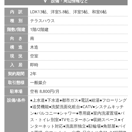
設備・周辺情報など
内 訳
LDK13帖、洋室5.8帖、洋室5帖、和室6帖
種 別
テラスハウス
階数/階建
1階/2階建
向 き
南
構 造
木造
現 況
空室
入 居
即時
契約期間
2年
取引態様
一般媒介
駐車場
空有 8,800円/月
設備/条件
上水道
下水道
都市ガス
電話
給湯
フローリング
追焚機能
洗髪洗面化粧台
CATV
システムキッチ
ン
バルコニー
シャワー
専用庭
室内洗濯置場
バ
ス・トイレ別室
TVモニターホン
収納スペース
イ
ンターネット対応
洗面所独立
駐輪場
角部屋
バイ