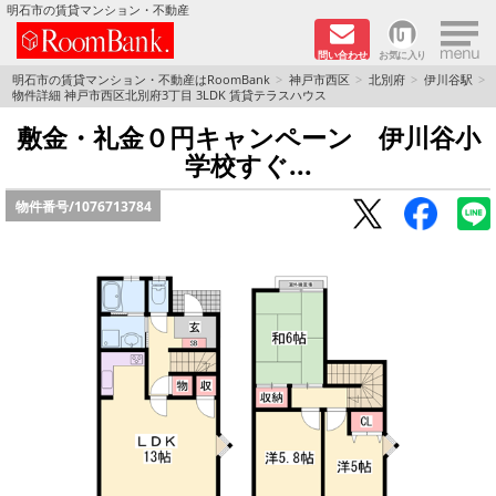
×
明石市の賃貸マンション・不動産
問い合わせ
お気に入り
TOPページ
明石市の賃貸マンション・不動産はRoomBank
神戸市西区
北別府
伊川谷駅
物件詳細 神戸市西区北別府3丁目 3LDK 賃貸テラスハウス
分譲マンションシリーズ
敷金・礼金０円キャンペーン 伊川谷小
学校すぐ...
リノベーション物件
物件番号/
1076713784
敷金·礼金０円！特集
オートロック付き物件特集
路線·駅から探す
地域から探す
地図から探す