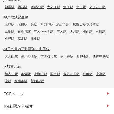
朝霧駅
明石駅
西明石駅
大久保駅
魚住駅
土山駅
東加古川駅
神戸電鉄粟生線
木津駅
木幡駅
栄駅
押部谷駅
緑が丘駅
広野ゴルフ場前駅
志染駅
恵比須駅
三木上の丸駅
三木駅
大村駅
樫山駅
市場駅
小野駅
葉多駅
粟生駅
神戸市営地下鉄西神・山手線
大倉山駅
湊川公園駅
学園都市駅
伊川谷駅
西神南駅
西神中央駅
JR加古川線
加古川駅
市場駅
小野町駅
粟生駅
青野ヶ原駅
社町駅
滝野駅
滝駅
西脇市駅
新西脇駅
TOPページ
路線·駅から探す