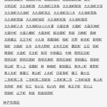
大明石町
大久保町茜
大久保町江井島
大久保町駅前
大久保町大窪
大久保町大久保町
大久保町高丘
大久保町谷八木
大久保町西島
大久保町西脇
大久保町福田
大久保町松陰
大久保町森田
大久保町八木
大久保町ゆりのき通
大蔵谷奥
大蔵町
大蔵天神町
大蔵中町
大蔵八幡町
大蔵本町
鍛治屋町
和坂
川崎町
貴崎
北朝霧丘
北王子町
小久保
茶園場町
桜町
沢野
材木町
新明町
硯町
大観町
太寺
太寺大野町
太寺天王町
鷹匠町
立石
田町
樽屋町
大道町
天文町
鳥羽
中朝霧丘
中崎
西明石北町
西明石町
西明石西町
西明石東町
西明石南町
西朝霧丘
西新町
荷山町
野々上
花園町
林
林崎町
東朝霧丘
東仲ノ町
東野町
東人丸町
東藤江
東山町
人丸町
日富美町
藤江
藤が丘
二見町西二見
二見町西二見駅前
二見町東二見
二見町福里
船上町
別所町
本町
松江
松が丘
松の内
港町
南王子町
宮の上
明南町
山下町
和坂
和坂稲荷町
神戸市西区