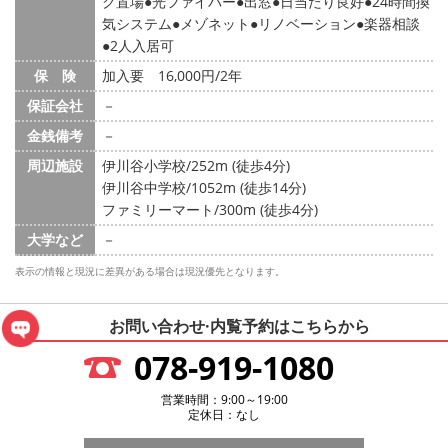
ク置場
光ファイバー
出窓
日当たり良好
24時間換
気システム
メゾネット
リノベーション
楽器相談
2人入居可
保 険
加入要 16,000円/2年
保証会社
－
金銭備考
－
周辺施設
伊川谷小学校/252m (徒歩4分)
伊川谷中学校/1052m (徒歩14分)
ファミリーマート/300m (徒歩4分)
大学など
－
表示の情報と現況に差異がある場合は現況優先となります。
お問い合わせ·内覧予約は
こちらから
078-919-1080
営業時間：9:00～19:00
定休日：なし