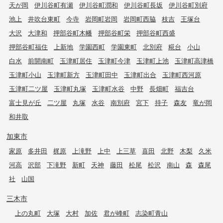
天が岡
伊川谷町有瀬
伊川谷町潤和
伊川谷町長坂
伊川谷町別府
池上
井吹台東町
今寺
岩岡町岩岡
岩岡町西脇
枝吉
王塚台
大沢
大津和
押部谷町木幡
押部谷町栄
押部谷町西盛
押部谷町福住
上新地
学園西町
学園東町
北別府
糀台
小山
白水
前開南町
玉津町居住
玉津町今津
玉津町上池
玉津町高津橋
玉津町小山
玉津町新方
玉津町田中
玉津町出合
玉津町西河原
玉津町二ツ屋
玉津町丸塚
玉津町水谷
中野
長畑町
福吉台
富士見が丘
二ツ屋
丸塚
水谷
南別府
宮下
持子
森友
竜が岡
和井取
加東市
家原
多井田
梶原
上滝野
上中
上三草
喜田
北野
木梨
久米
河高
沢部
下滝野
新町
天神
藤田
松尾
松沢
南山
森
森尾
社
山国
三木市
上の丸町
大塚
大村
加佐
君が峰町
志染町青山