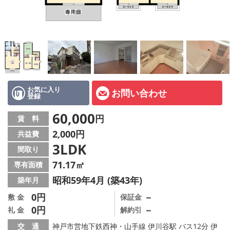
オーナー様へ
スタッフ紹介ページ
LINE公式アカウント
店舗情報·アクセス
お気に入り
お問い合わせ
登録
会社概要
60,000
円
賃 料
メールでお問い合わせ
2,000円
共益費
3LDK
間取り
71.17㎡
専有面積
昭和59年4月 (築43年)
築年月
0円
－
敷 金
保証金
0円
－
礼 金
解約引
交 通
神戸市営地下鉄西神・山手線 伊川谷駅 バス12分 伊