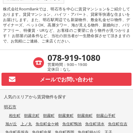
株式会社RoomBankでは、明石市を中心に賃貸マンションをご紹介して
おります。賃貸マンション、ハイツ・アパート、貸家等快適な住まいを
お届けします。また、明石駅周辺でも新築物件、敷金礼金ゼロ物件、デ
ザイナーズ、ペットOK、高層タワー、海が見える物件、新婚向け、バリ
アフリー、特優賃・URなど、お客様のご要望に合う物件が見つかりま
す！ お部屋の諸条件など、当社の担当者が一生懸命探させて頂きますの
で、お気軽にご連絡、ご来店ください。
078-919-1080
営業時間：9:00～19:00
定休日：なし
メールで
お問い合わせ
人気のエリアから賃貸物件を探す
明石市
相生町
朝霧北町
朝霧町
朝霧東町
朝霧南町
朝霧山手町
旭が丘
上ノ丸
魚住町金ケ崎
魚住町鴨池
魚住町清水
魚住町住吉
魚住町長坂寺
魚住町中尾
魚住町西岡
魚住町錦が丘
王子