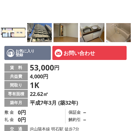
オーナー様へ
スタッフ紹介ページ
LINE公式アカウント
店舗情報·アクセス
お気に入り
お問い合わせ
登録
会社概要
53,000
円
賃 料
メールでお問い合わせ
4,000円
共益費
1K
間取り
22.62㎡
専有面積
平成7年3月 (築32年)
築年月
0円
－
敷 金
保証金
0円
－
礼 金
解約引
交 通
JR山陽本線 明石駅 徒歩7分