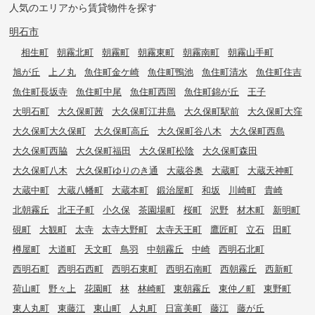
人気のエリアから賃貸物件を探す
明石市
相生町
朝霧北町
朝霧町
朝霧東町
朝霧南町
朝霧山手町
旭が丘
上ノ丸
魚住町金ケ崎
魚住町鴨池
魚住町清水
魚住町住吉
魚住町長坂寺
魚住町中尾
魚住町西岡
魚住町錦が丘
王子
大明石町
大久保町茜
大久保町江井島
大久保町駅前
大久保町大窪
大久保町大久保町
大久保町高丘
大久保町谷八木
大久保町西島
大久保町西脇
大久保町福田
大久保町松陰
大久保町森田
大久保町八木
大久保町ゆりのき通
大蔵谷奥
大蔵町
大蔵天神町
大蔵中町
大蔵八幡町
大蔵本町
鍛治屋町
和坂
川崎町
貴崎
北朝霧丘
北王子町
小久保
茶園場町
桜町
沢野
材木町
新明町
硯町
大観町
太寺
太寺大野町
太寺天王町
鷹匠町
立石
田町
樽屋町
大道町
天文町
鳥羽
中朝霧丘
中崎
西明石北町
西明石町
西明石西町
西明石東町
西明石南町
西朝霧丘
西新町
荷山町
野々上
花園町
林
林崎町
東朝霧丘
東仲ノ町
東野町
東人丸町
東藤江
東山町
人丸町
日富美町
藤江
藤が丘