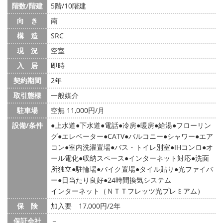
階数/階建
5階/10階建
向 き
南
構 造
SRC
現 況
空室
入 居
即時
契約期間
2年
取引態様
一般媒介
駐車場
空無 11,000円/月
設備/条件
上水道
下水道
電話
冷房
暖房
給湯
フローリン
グ
エレベーター
CATV
バルコニー
シャワー
エア
コン
室内洗濯置場
バス・トイレ別室
IHコンロ
オ
ール電化
収納スペース
インターネット対応
洗面
所独立
駐輪場
バイク置場
タイル貼り
光ファイバ
ー
日当たり良好
24時間換気システム
インターネット（ＮＴＴフレッツ光プレミアム）
保 険
加入要 17,000円/2年
保証会社
－