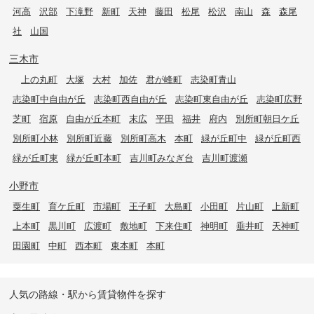
河高
沢部
下滝野
新町
天神
藤田
松尾
松沢
南山
森
森尾
社
山国
三木市
上の丸町
大塚
大村
加佐
君が峰町
志染町青山
志染町中自由が丘
志染町西自由が丘
志染町東自由が丘
志染町広野
芝町
宿原
自由が丘本町
末広
平田
福井
府内
別所町朝日ケ丘
別所町小林
別所町近藤
別所町高木
本町
緑が丘町中
緑が丘町西
緑が丘町東
緑が丘町本町
吉川町みなぎ台
吉川町渡瀬
小野市
粟生町
育ケ丘町
市場町
王子町
大島町
小田町
片山町
上新町
上本町
黒川町
広渡町
敷地町
下来住町
神明町
垂井町
天神町
田園町
中町
西本町
東本町
本町
人気の路線・駅から賃貸物件を探す