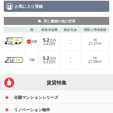
お気に入り
登録
同じ建物の他の空室
階
家賃/
共益費
敷金/
礼金
間取り/
専有面積
5.2
－
1K
万円
6
階
－
21.37
0.4
m²
万円
5.2
－
1K
万円
7
階
－
21.09
0.4
m²
万円
賃貸特集
分譲マンションシリーズ
リノベーション物件