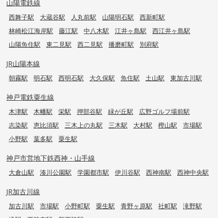
山陽電鉄線
西舞子駅
大蔵谷駅
人丸前駅
山陽明石駅
西新町駅
林崎松江海岸駅
藤江駅
中八木駅
江井ヶ島駅
西江井ヶ島駅
山陽魚住駅
東二見駅
西二見駅
播磨町駅
別府駅
JR山陽本線
朝霧駅
明石駅
西明石駅
大久保駅
魚住駅
土山駅
東加古川駅
神戸電鉄粟生線
木津駅
木幡駅
栄駅
押部谷駅
緑が丘駅
広野ゴルフ場前駅
志染駅
恵比須駅
三木上の丸駅
三木駅
大村駅
樫山駅
市場駅
小野駅
葉多駅
粟生駅
神戸市営地下鉄西神・山手線
大倉山駅
湊川公園駅
学園都市駅
伊川谷駅
西神南駅
西神中央駅
JR加古川線
加古川駅
市場駅
小野町駅
粟生駅
青野ヶ原駅
社町駅
滝野駅