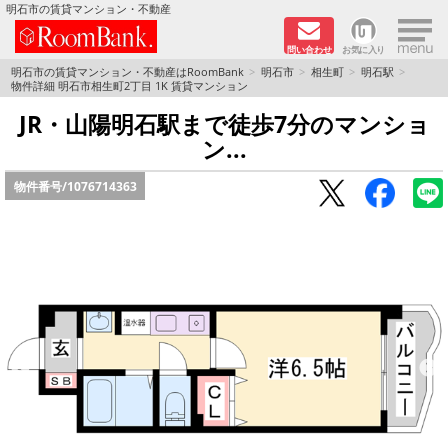
×
明石市の賃貸マンション・不動産
問い合わせ
お気に入り
TOPページ
明石市の賃貸マンション・不動産はRoomBank
明石市
相生町
明石駅
物件詳細 明石市相生町2丁目 1K 賃貸マンション
分譲マンションシリーズ
JR・山陽明石駅まで徒歩7分のマンショ
ン...
リノベーション物件
物件番号/
1076714363
敷金·礼金０円！特集
オートロック付き物件特集
路線·駅から探す
地域から探す
地図から探す