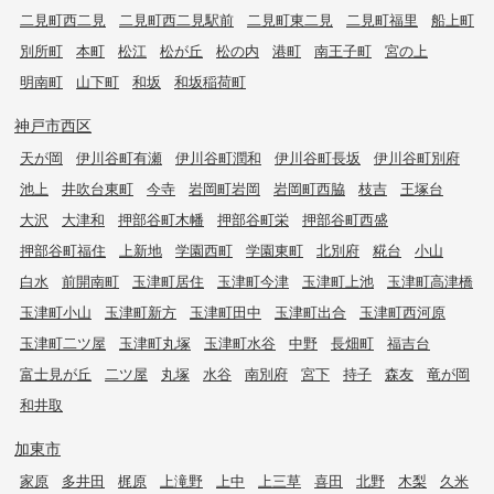
二見町西二見
二見町西二見駅前
二見町東二見
二見町福里
船上町
別所町
本町
松江
松が丘
松の内
港町
南王子町
宮の上
明南町
山下町
和坂
和坂稲荷町
神戸市西区
天が岡
伊川谷町有瀬
伊川谷町潤和
伊川谷町長坂
伊川谷町別府
池上
井吹台東町
今寺
岩岡町岩岡
岩岡町西脇
枝吉
王塚台
大沢
大津和
押部谷町木幡
押部谷町栄
押部谷町西盛
押部谷町福住
上新地
学園西町
学園東町
北別府
糀台
小山
白水
前開南町
玉津町居住
玉津町今津
玉津町上池
玉津町高津橋
玉津町小山
玉津町新方
玉津町田中
玉津町出合
玉津町西河原
玉津町二ツ屋
玉津町丸塚
玉津町水谷
中野
長畑町
福吉台
富士見が丘
二ツ屋
丸塚
水谷
南別府
宮下
持子
森友
竜が岡
和井取
加東市
家原
多井田
梶原
上滝野
上中
上三草
喜田
北野
木梨
久米