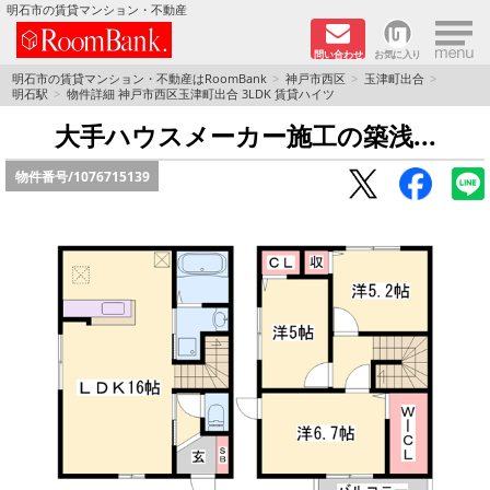
×
明石市の賃貸マンション・不動産
問い合わせ
お気に入り
TOPページ
明石市の賃貸マンション・不動産はRoomBank
神戸市西区
玉津町出合
明石駅
物件詳細 神戸市西区玉津町出合 3LDK 賃貸ハイツ
分譲マンションシリーズ
大手ハウスメーカー施工の築浅...
物件番号/
1076715139
リノベーション物件
敷金·礼金０円！特集
オートロック付き物件特集
路線·駅から探す
地域から探す
地図から探す