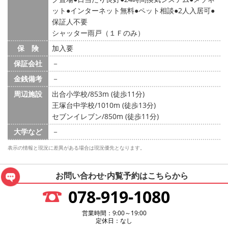
ット
インターネット無料
ペット相談
2人入居可
保証人不要
シャッター雨戸（１Ｆのみ）
保 険
加入要
保証会社
－
金銭備考
－
周辺施設
出合小学校/853m (徒歩11分)
王塚台中学校/1010m (徒歩13分)
セブンイレブン/850m (徒歩11分)
大学など
－
表示の情報と現況に差異がある場合は現況優先となります。
お問い合わせ·内覧予約は
こちらから
078-919-1080
営業時間：9:00～19:00
定休日：なし