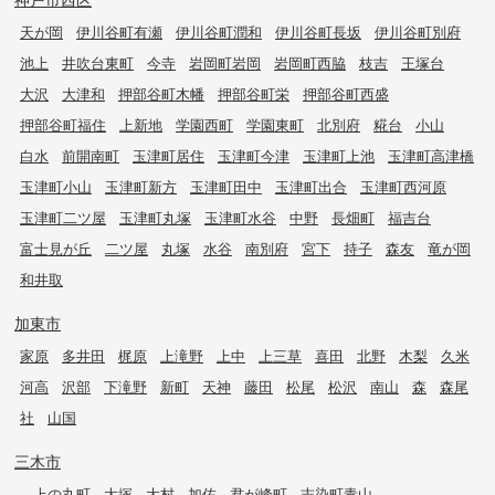
天が岡
伊川谷町有瀬
伊川谷町潤和
伊川谷町長坂
伊川谷町別府
池上
井吹台東町
今寺
岩岡町岩岡
岩岡町西脇
枝吉
王塚台
大沢
大津和
押部谷町木幡
押部谷町栄
押部谷町西盛
押部谷町福住
上新地
学園西町
学園東町
北別府
糀台
小山
白水
前開南町
玉津町居住
玉津町今津
玉津町上池
玉津町高津橋
玉津町小山
玉津町新方
玉津町田中
玉津町出合
玉津町西河原
玉津町二ツ屋
玉津町丸塚
玉津町水谷
中野
長畑町
福吉台
富士見が丘
二ツ屋
丸塚
水谷
南別府
宮下
持子
森友
竜が岡
和井取
加東市
家原
多井田
梶原
上滝野
上中
上三草
喜田
北野
木梨
久米
河高
沢部
下滝野
新町
天神
藤田
松尾
松沢
南山
森
森尾
社
山国
三木市
上の丸町
大塚
大村
加佐
君が峰町
志染町青山