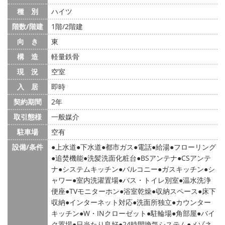
種 別
ハイツ
階数/階建
1階/2階建
向 き
東
構 造
軽量鉄骨
現 況
空室
入 居
即時
契約期間
2年
取引態様
一般媒介
駐車場
空有
設備/条件
上水道
下水道
都市ガス
電話
給湯
フローリング
追焚機能
洗髪洗面化粧台
BSアンテナ
CSアンテ
ナ
システムキッチン
バルコニー
ガスキッチン
シ
ャワー
室内洗濯置場
バス・トイレ別室
温水洗浄
便座
TVモニターホン
浴室乾燥
収納スペース
床下
収納
インターネット対応
洗面所独立
カウンター
キッチン
W・INクローゼット
駐輪場
角部屋
バイ
ク置場
日当たり良好
24時間換気システム
メゾネ