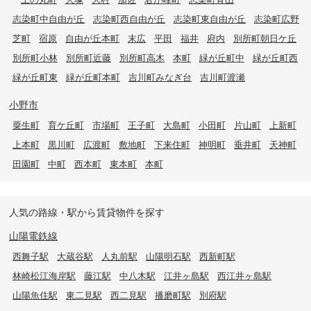
志染町中自由が丘
志染町西自由が丘
志染町東自由が丘
志染町広野
芝町
宿原
自由が丘本町
末広
平田
福井
府内
別所町朝日ケ丘
別所町小林
別所町近藤
別所町高木
本町
緑が丘町中
緑が丘町西
緑が丘町東
緑が丘町本町
吉川町みなぎ台
吉川町渡瀬
小野市
粟生町
育ケ丘町
市場町
王子町
大島町
小田町
片山町
上新町
上本町
黒川町
広渡町
敷地町
下来住町
神明町
垂井町
天神町
田園町
中町
西本町
東本町
本町
人気の路線・駅から賃貸物件を探す
山陽電鉄線
西舞子駅
大蔵谷駅
人丸前駅
山陽明石駅
西新町駅
林崎松江海岸駅
藤江駅
中八木駅
江井ヶ島駅
西江井ヶ島駅
山陽魚住駅
東二見駅
西二見駅
播磨町駅
別府駅