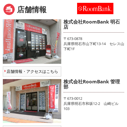
店舗情報
株式会社RoomBank 明石
店
〒673-0878
兵庫県明石市山下町13-14 セレス山
下町1F
店舗情報・アクセスはこちら
株式会社RoomBank 管理
部
〒673-0012
兵庫県明石市和坂12-2 山崎ビル
103