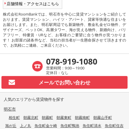
店舗情報・アクセスはこちら
株式会社RoomBankでは、明石市を中心に賃貸マンションをご紹介して
おります。賃貸マンション、ハイツ・アパート、貸家等快適な住まいを
お届けします。また、明石駅周辺でも新築物件、敷金礼金ゼロ物件、デ
ザイナーズ、ペットOK、高層タワー、海が見える物件、新婚向け、バリ
アフリー、特優賃・URなど、お客様のご要望に合う物件が見つかりま
す！ お部屋の諸条件など、当社の担当者が一生懸命探させて頂きますの
で、お気軽にご連絡、ご来店ください。
078-919-1080
営業時間：9:00～19:00
定休日：なし
メールで
お問い合わせ
人気のエリアから賃貸物件を探す
明石市
相生町
朝霧北町
朝霧町
朝霧東町
朝霧南町
朝霧山手町
旭が丘
上ノ丸
魚住町金ケ崎
魚住町鴨池
魚住町清水
魚住町住吉