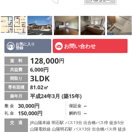
オーナー様へ
スタッフ紹介ページ
LINE公式アカウント
店舗情報·アクセス
お気に入り
お問い合わせ
登録
会社概要
128,000
円
賃 料
6,000円
共益費
メールでお問い合わせ
3LDK
間取り
81.02㎡
専有面積
平成24年3月 (築15年)
築年月
30,000円
－
敷 金
保証金
150,000円
－
礼 金
解約引
交 通
JR山陽本線 明石駅 バス13分 出合橋バス停 徒歩5分
山陽電鉄線 山陽明石駅 バス13分 出合橋バス停 徒歩