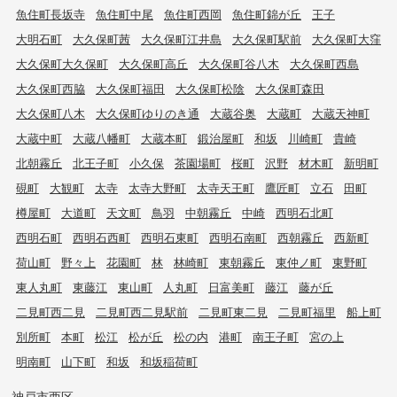
魚住町長坂寺
魚住町中尾
魚住町西岡
魚住町錦が丘
王子
大明石町
大久保町茜
大久保町江井島
大久保町駅前
大久保町大窪
大久保町大久保町
大久保町高丘
大久保町谷八木
大久保町西島
大久保町西脇
大久保町福田
大久保町松陰
大久保町森田
大久保町八木
大久保町ゆりのき通
大蔵谷奥
大蔵町
大蔵天神町
大蔵中町
大蔵八幡町
大蔵本町
鍛治屋町
和坂
川崎町
貴崎
北朝霧丘
北王子町
小久保
茶園場町
桜町
沢野
材木町
新明町
硯町
大観町
太寺
太寺大野町
太寺天王町
鷹匠町
立石
田町
樽屋町
大道町
天文町
鳥羽
中朝霧丘
中崎
西明石北町
西明石町
西明石西町
西明石東町
西明石南町
西朝霧丘
西新町
荷山町
野々上
花園町
林
林崎町
東朝霧丘
東仲ノ町
東野町
東人丸町
東藤江
東山町
人丸町
日富美町
藤江
藤が丘
二見町西二見
二見町西二見駅前
二見町東二見
二見町福里
船上町
別所町
本町
松江
松が丘
松の内
港町
南王子町
宮の上
明南町
山下町
和坂
和坂稲荷町
神戸市西区