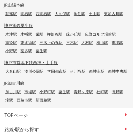
JR山陽本線
朝霧駅
明石駅
西明石駅
大久保駅
魚住駅
土山駅
東加古川駅
神戸電鉄粟生線
木津駅
木幡駅
栄駅
押部谷駅
緑が丘駅
広野ゴルフ場前駅
志染駅
恵比須駅
三木上の丸駅
三木駅
大村駅
樫山駅
市場駅
小野駅
葉多駅
粟生駅
神戸市営地下鉄西神・山手線
大倉山駅
湊川公園駅
学園都市駅
伊川谷駅
西神南駅
西神中央駅
JR加古川線
加古川駅
市場駅
小野町駅
粟生駅
青野ヶ原駅
社町駅
滝野駅
滝駅
西脇市駅
新西脇駅
TOPページ
路線·駅から探す