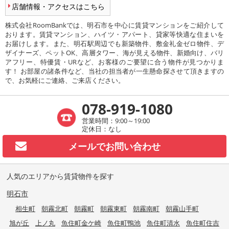
店舗情報・アクセスはこちら
株式会社RoomBankでは、明石市を中心に賃貸マンションをご紹介して
おります。賃貸マンション、ハイツ・アパート、貸家等快適な住まいを
お届けします。また、明石駅周辺でも新築物件、敷金礼金ゼロ物件、デ
ザイナーズ、ペットOK、高層タワー、海が見える物件、新婚向け、バリ
アフリー、特優賃・URなど、お客様のご要望に合う物件が見つかりま
す！ お部屋の諸条件など、当社の担当者が一生懸命探させて頂きますの
で、お気軽にご連絡、ご来店ください。
078-919-1080
営業時間：9:00～19:00
定休日：なし
メールで
お問い合わせ
人気のエリアから賃貸物件を探す
明石市
相生町
朝霧北町
朝霧町
朝霧東町
朝霧南町
朝霧山手町
旭が丘
上ノ丸
魚住町金ケ崎
魚住町鴨池
魚住町清水
魚住町住吉