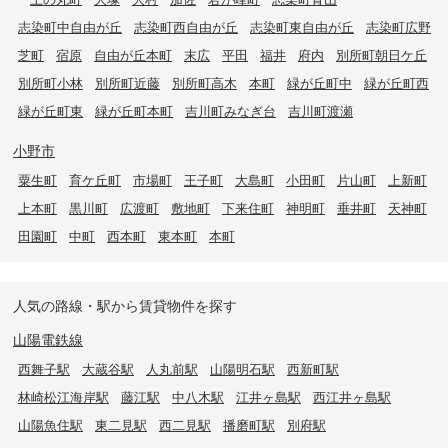
志染町中自由が丘
志染町西自由が丘
志染町東自由が丘
志染町広野
芝町
宿原
自由が丘本町
末広
平田
福井
府内
別所町朝日ケ丘
別所町小林
別所町近藤
別所町高木
本町
緑が丘町中
緑が丘町西
緑が丘町東
緑が丘町本町
吉川町みなぎ台
吉川町渡瀬
小野市
粟生町
育ケ丘町
市場町
王子町
大島町
小田町
片山町
上新町
上本町
黒川町
広渡町
敷地町
下来住町
神明町
垂井町
天神町
田園町
中町
西本町
東本町
本町
人気の路線・駅から賃貸物件を探す
山陽電鉄線
西舞子駅
大蔵谷駅
人丸前駅
山陽明石駅
西新町駅
林崎松江海岸駅
藤江駅
中八木駅
江井ヶ島駅
西江井ヶ島駅
山陽魚住駅
東二見駅
西二見駅
播磨町駅
別府駅