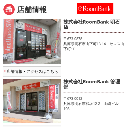
店舗情報
株式会社RoomBank 明石
店
〒673-0878
兵庫県明石市山下町13-14 セレス山
下町1F
店舗情報・アクセスはこちら
株式会社RoomBank 管理
部
〒673-0012
兵庫県明石市和坂12-2 山崎ビル
103