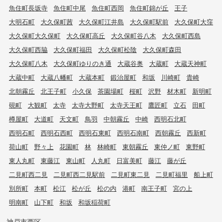
魚住町長坂寺
魚住町中尾
魚住町西岡
魚住町錦が丘
王子
大明石町
大久保町茜
大久保町江井島
大久保町駅前
大久保町大窪
大久保町大久保町
大久保町高丘
大久保町谷八木
大久保町西島
大久保町西脇
大久保町福田
大久保町松陰
大久保町森田
大久保町八木
大久保町ゆりのき通
大蔵谷奥
大蔵町
大蔵天神町
大蔵中町
大蔵八幡町
大蔵本町
鍛治屋町
和坂
川崎町
貴崎
北朝霧丘
北王子町
小久保
茶園場町
桜町
沢野
材木町
新明町
硯町
大観町
太寺
太寺大野町
太寺天王町
鷹匠町
立石
田町
樽屋町
大道町
天文町
鳥羽
中朝霧丘
中崎
西明石北町
西明石町
西明石西町
西明石東町
西明石南町
西朝霧丘
西新町
荷山町
野々上
花園町
林
林崎町
東朝霧丘
東仲ノ町
東野町
東人丸町
東藤江
東山町
人丸町
日富美町
藤江
藤が丘
二見町西二見
二見町西二見駅前
二見町東二見
二見町福里
船上町
別所町
本町
松江
松が丘
松の内
港町
南王子町
宮の上
明南町
山下町
和坂
和坂稲荷町
神戸市西区