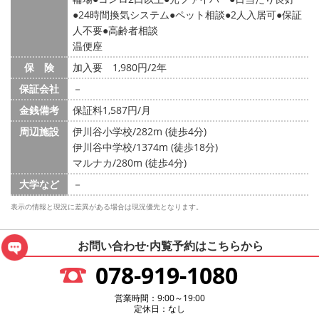
24時間換気システム
ペット相談
2人入居可
保証
人不要
高齢者相談
温便座
保 険
加入要 1,980円/2年
保証会社
－
金銭備考
保証料1,587円/月
周辺施設
伊川谷小学校/282m (徒歩4分)
伊川谷中学校/1374m (徒歩18分)
マルナカ/280m (徒歩4分)
大学など
－
表示の情報と現況に差異がある場合は現況優先となります。
お問い合わせ·内覧予約は
こちらから
078-919-1080
営業時間：9:00～19:00
定休日：なし