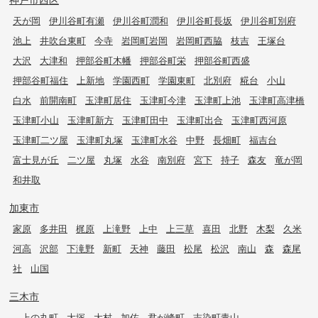
天が岡
伊川谷町有瀬
伊川谷町潤和
伊川谷町長坂
伊川谷町別府
池上
井吹台東町
今寺
岩岡町岩岡
岩岡町西脇
枝吉
王塚台
大沢
大津和
押部谷町木幡
押部谷町栄
押部谷町西盛
押部谷町福住
上新地
学園西町
学園東町
北別府
糀台
小山
白水
前開南町
玉津町居住
玉津町今津
玉津町上池
玉津町高津橋
玉津町小山
玉津町新方
玉津町田中
玉津町出合
玉津町西河原
玉津町二ツ屋
玉津町丸塚
玉津町水谷
中野
長畑町
福吉台
富士見が丘
二ツ屋
丸塚
水谷
南別府
宮下
持子
森友
竜が岡
和井取
加東市
家原
多井田
梶原
上滝野
上中
上三草
喜田
北野
木梨
久米
河高
沢部
下滝野
新町
天神
藤田
松尾
松沢
南山
森
森尾
社
山国
三木市
上の丸町
大塚
大村
加佐
君が峰町
志染町青山