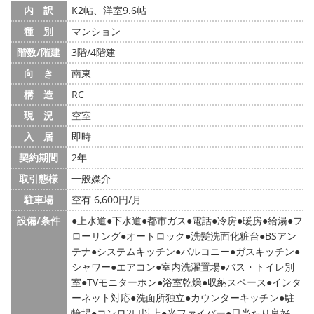
内 訳
K2帖、洋室9.6帖
種 別
マンション
階数/階建
3階/4階建
向 き
南東
構 造
RC
現 況
空室
入 居
即時
契約期間
2年
取引態様
一般媒介
駐車場
空有 6,600円/月
設備/条件
上水道
下水道
都市ガス
電話
冷房
暖房
給湯
フ
ローリング
オートロック
洗髪洗面化粧台
BSアン
テナ
システムキッチン
バルコニー
ガスキッチン
シャワー
エアコン
室内洗濯置場
バス・トイレ別
室
TVモニターホン
浴室乾燥
収納スペース
インタ
ーネット対応
洗面所独立
カウンターキッチン
駐
輪場
コンロ2口以上
光ファイバー
日当たり良好