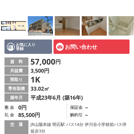
オーナー様へ
スタッフ紹介ページ
LINE公式アカウント
店舗情報·アクセス
お気に入り
お問い合わせ
登録
会社概要
57,000
円
賃 料
3,500円
共益費
メールでお問い合わせ
1K
間取り
33.02㎡
専有面積
平成23年6月 (築16年)
築年月
0円
－
敷 金
保証金
85,500円
－
礼 金
解約引
交 通
JR山陽本線 明石駅 バス14分 伊川谷小学校前バス停
徒歩3分