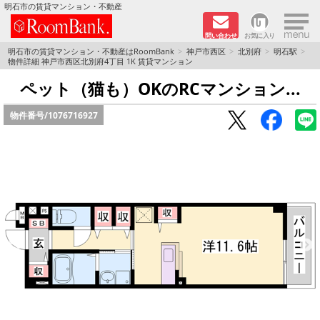
×
明石市の賃貸マンション・不動産
問い合わせ
お気に入り
TOPページ
明石市の賃貸マンション・不動産はRoomBank
神戸市西区
北別府
明石駅
物件詳細 神戸市西区北別府4丁目 1K 賃貸マンション
分譲マンションシリーズ
ペット（猫も）OKのRCマンション...
物件番号/
1076716927
リノベーション物件
敷金·礼金０円！特集
オートロック付き物件特集
路線·駅から探す
地域から探す
地図から探す