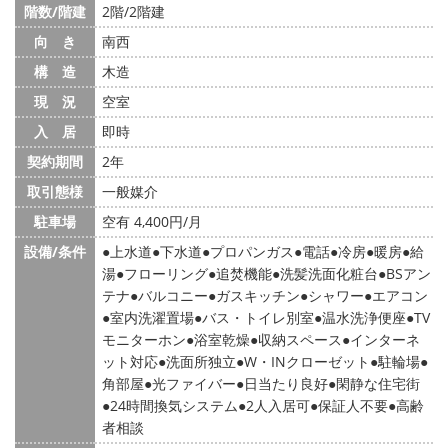
階数/階建
2階/2階建
向 き
南西
構 造
木造
現 況
空室
入 居
即時
契約期間
2年
取引態様
一般媒介
駐車場
空有 4,400円/月
設備/条件
上水道
下水道
プロパンガス
電話
冷房
暖房
給
湯
フローリング
追焚機能
洗髪洗面化粧台
BSアン
テナ
バルコニー
ガスキッチン
シャワー
エアコン
室内洗濯置場
バス・トイレ別室
温水洗浄便座
TV
モニターホン
浴室乾燥
収納スペース
インターネ
ット対応
洗面所独立
W・INクローゼット
駐輪場
角部屋
光ファイバー
日当たり良好
閑静な住宅街
24時間換気システム
2人入居可
保証人不要
高齢
者相談