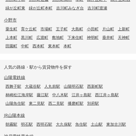
緑が丘町東
緑が丘町本町
吉川町みなぎ台
吉川町渡瀬
小野市
粟生町
育ケ丘町
市場町
王子町
大島町
小田町
片山町
上新町
上本町
黒川町
広渡町
敷地町
下来住町
神明町
垂井町
天神町
田園町
中町
西本町
東本町
本町
人気の路線・駅から賃貸物件を探す
山陽電鉄線
西舞子駅
大蔵谷駅
人丸前駅
山陽明石駅
西新町駅
林崎松江海岸駅
藤江駅
中八木駅
江井ヶ島駅
西江井ヶ島駅
山陽魚住駅
東二見駅
西二見駅
播磨町駅
別府駅
JR山陽本線
朝霧駅
明石駅
西明石駅
大久保駅
魚住駅
土山駅
東加古川駅