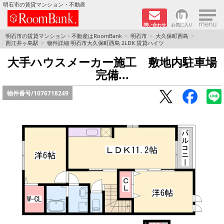
×
明石市の賃貸マンション・不動産
問い合わせ
お気に入り
TOPページ
明石市の賃貸マンション・不動産はRoomBank
明石市
大久保町西島
西江井ヶ島駅
物件詳細 明石市大久保町西島 2LDK 賃貸ハイツ
分譲マンションシリーズ
大手ハウスメーカー施工 敷地内駐車場
完備...
リノベーション物件
物件番号/
1076718249
敷金·礼金０円！特集
オートロック付き物件特集
路線·駅から探す
地域から探す
地図から探す