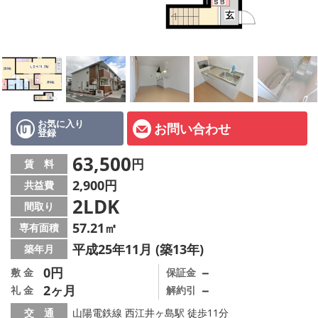
オーナー様へ
スタッフ紹介ページ
LINE公式アカウント
店舗情報·アクセス
お気に入り
お問い合わせ
登録
会社概要
63,500
円
賃 料
メールでお問い合わせ
2,900円
共益費
2LDK
間取り
57.21㎡
専有面積
平成25年11月 (築13年)
築年月
0円
－
敷 金
保証金
2ヶ月
－
礼 金
解約引
交 通
山陽電鉄線 西江井ヶ島駅 徒歩11分