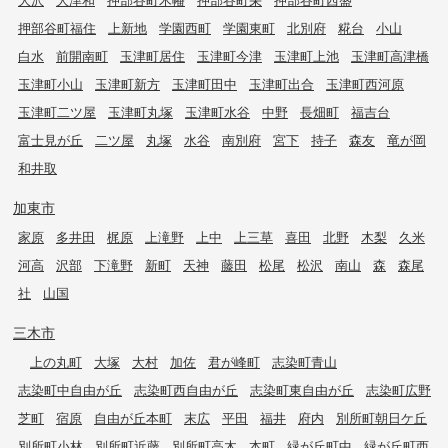
押部谷町福住
上新地
学園西町
学園東町
北別府
糀台
小山
白水
前開南町
玉津町居住
玉津町今津
玉津町上池
玉津町高津橋
玉津町小山
玉津町新方
玉津町田中
玉津町出合
玉津町西河原
玉津町二ツ屋
玉津町丸塚
玉津町水谷
中野
長畑町
福吉台
富士見が丘
二ツ屋
丸塚
水谷
南別府
宮下
持子
森友
竜が岡
和井取
加東市
家原
多井田
梶原
上滝野
上中
上三草
喜田
北野
木梨
久米
河高
沢部
下滝野
新町
天神
藤田
松尾
松沢
南山
森
森尾
社
山国
三木市
上の丸町
大塚
大村
加佐
君が峰町
志染町青山
志染町中自由が丘
志染町西自由が丘
志染町東自由が丘
志染町広野
芝町
宿原
自由が丘本町
末広
平田
福井
府内
別所町朝日ケ丘
別所町小林
別所町近藤
別所町高木
本町
緑が丘町中
緑が丘町西