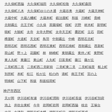
大久保町西脇
大久保町福田
大久保町松陰
大久保町森田
大久保町八木
大久保町ゆりのき通
大蔵谷奥
大蔵町
大蔵天神町
大蔵中町
大蔵八幡町
大蔵本町
鍛治屋町
和坂
川崎町
貴崎
北朝霧丘
北王子町
小久保
茶園場町
桜町
沢野
材木町
新明町
硯町
大観町
太寺
太寺大野町
太寺天王町
鷹匠町
立石
田町
樽屋町
大道町
天文町
鳥羽
中朝霧丘
中崎
西明石北町
西明石町
西明石西町
西明石東町
西明石南町
西朝霧丘
西新町
荷山町
野々上
花園町
林
林崎町
東朝霧丘
東仲ノ町
東野町
東人丸町
東藤江
東山町
人丸町
日富美町
藤江
藤が丘
二見町西二見
二見町西二見駅前
二見町東二見
二見町福里
船上町
別所町
本町
松江
松が丘
松の内
港町
南王子町
宮の上
明南町
山下町
和坂
和坂稲荷町
神戸市西区
天が岡
伊川谷町有瀬
伊川谷町潤和
伊川谷町長坂
伊川谷町別府
池上
井吹台東町
今寺
岩岡町岩岡
岩岡町西脇
枝吉
王塚台
大沢
大津和
押部谷町木幡
押部谷町栄
押部谷町西盛