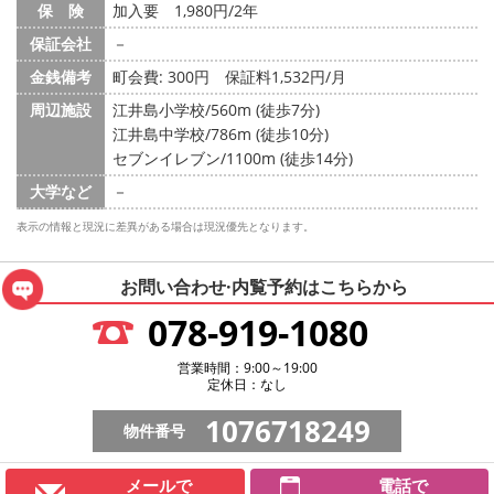
保 険
加入要 1,980円/2年
保証会社
－
金銭備考
町会費: 300円
保証料1,532円/月
周辺施設
江井島小学校/560m (徒歩7分)
江井島中学校/786m (徒歩10分)
セブンイレブン/1100m (徒歩14分)
大学など
－
表示の情報と現況に差異がある場合は現況優先となります。
お問い合わせ·内覧予約は
こちらから
078-919-1080
営業時間：9:00～19:00
定休日：なし
1076718249
物件番号
メールで
電話で