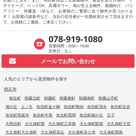
ザイナーズ、ペットOK、高層タワー、海が見える物件、新婚向け、バリ
アフリー、特優賃・URなど、お客様のご要望に合う物件が見つかりま
す！ お部屋の諸条件など、当社の担当者が一生懸命探させて頂きますの
で、お気軽にご連絡、ご来店ください。
078-919-1080
営業時間：9:00～19:00
定休日：なし
メールで
お問い合わせ
人気のエリアから賃貸物件を探す
明石市
相生町
朝霧北町
朝霧町
朝霧東町
朝霧南町
朝霧山手町
旭が丘
上ノ丸
魚住町金ケ崎
魚住町鴨池
魚住町清水
魚住町住吉
魚住町長坂寺
魚住町中尾
魚住町西岡
魚住町錦が丘
王子
大明石町
大久保町茜
大久保町江井島
大久保町駅前
大久保町大窪
大久保町大久保町
大久保町高丘
大久保町谷八木
大久保町西島