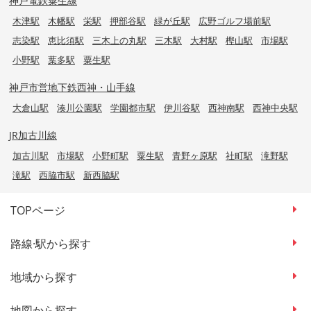
神戸電鉄粟生線
木津駅
木幡駅
栄駅
押部谷駅
緑が丘駅
広野ゴルフ場前駅
志染駅
恵比須駅
三木上の丸駅
三木駅
大村駅
樫山駅
市場駅
小野駅
葉多駅
粟生駅
神戸市営地下鉄西神・山手線
大倉山駅
湊川公園駅
学園都市駅
伊川谷駅
西神南駅
西神中央駅
JR加古川線
加古川駅
市場駅
小野町駅
粟生駅
青野ヶ原駅
社町駅
滝野駅
滝駅
西脇市駅
新西脇駅
TOPページ
路線·駅から探す
地域から探す
地図から探す