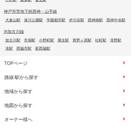
神戸市営地下鉄西神・山手線
大倉山駅
湊川公園駅
学園都市駅
伊川谷駅
西神南駅
西神中央駅
JR加古川線
加古川駅
市場駅
小野町駅
粟生駅
青野ヶ原駅
社町駅
滝野駅
滝駅
西脇市駅
新西脇駅
TOPページ
路線·駅から探す
地域から探す
地図から探す
オーナー様へ