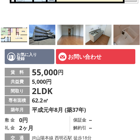
オーナー様へ
スタッフ紹介ページ
LINE公式アカウント
店舗情報·アクセス
お気に入り
お問い合わせ
登録
会社概要
55,000
円
賃 料
メールでお問い合わせ
5,000円
共益費
2LDK
間取り
62.2㎡
専有面積
平成元年8月 (築37年)
築年月
0円
－
敷 金
保証金
2ヶ月
－
礼 金
解約引
交 通
JR山陽本線 西明石駅 徒歩18分