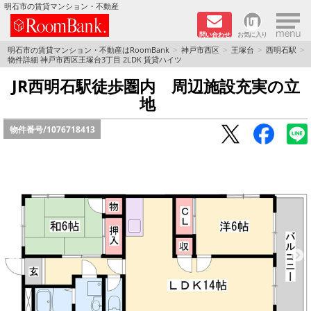
×
明石市の賃貸マンション・不動産
問い合わせ
お気に入り
TOPページ
明石市の賃貸マンション・不動産はRoomBank
神戸市西区
王塚台
西明石駅
物件詳細 神戸市西区王塚台3丁目 2LDK 賃貸ハイツ
分譲マンションシリーズ
JR西明石駅徒歩圏内 周辺施設充実の立
地
リノベーション物件
物件番号/
1076718413
敷金·礼金０円！特集
オートロック付き物件特集
路線·駅から探す
地域から探す
地図から探す