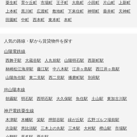
粟生町
育ケ丘町
市場町
王子町
大島町
小田町
片山町
上新町
上本町
黒川町
広渡町
敷地町
下来住町
神明町
垂井町
天神町
田園町
中町
西本町
東本町
本町
人気の路線・駅から賃貸物件を探す
山陽電鉄線
西舞子駅
大蔵谷駅
人丸前駅
山陽明石駅
西新町駅
林崎松江海岸駅
藤江駅
中八木駅
江井ヶ島駅
西江井ヶ島駅
山陽魚住駅
東二見駅
西二見駅
播磨町駅
別府駅
JR山陽本線
朝霧駅
明石駅
西明石駅
大久保駅
魚住駅
土山駅
東加古川駅
神戸電鉄粟生線
木津駅
木幡駅
栄駅
押部谷駅
緑が丘駅
広野ゴルフ場前駅
志染駅
恵比須駅
三木上の丸駅
三木駅
大村駅
樫山駅
市場駅
小野駅
葉多駅
粟生駅