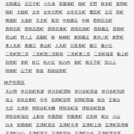
北朝霧丘
北王子町
小久保
茶園場町
桜町
沢野
材木町
新明町
硯町
大観町
太寺
太寺大野町
太寺天王町
鷹匠町
立石
田町
樽屋町
大道町
天文町
鳥羽
中朝霧丘
中崎
西明石北町
西明石町
西明石西町
西明石東町
西明石南町
西朝霧丘
西新町
荷山町
野々上
花園町
林
林崎町
東朝霧丘
東仲ノ町
東野町
東人丸町
東藤江
東山町
人丸町
日富美町
藤江
藤が丘
二見町西二見
二見町西二見駅前
二見町東二見
二見町福里
船上町
別所町
本町
松江
松が丘
松の内
港町
南王子町
宮の上
明南町
山下町
和坂
和坂稲荷町
神戸市西区
天が岡
伊川谷町有瀬
伊川谷町潤和
伊川谷町長坂
伊川谷町別府
池上
井吹台東町
今寺
岩岡町岩岡
岩岡町西脇
枝吉
王塚台
大沢
大津和
押部谷町木幡
押部谷町栄
押部谷町西盛
押部谷町福住
上新地
学園西町
学園東町
北別府
糀台
小山
白水
前開南町
玉津町居住
玉津町今津
玉津町上池
玉津町高津橋
玉津町小山
玉津町新方
玉津町田中
玉津町出合
玉津町西河原