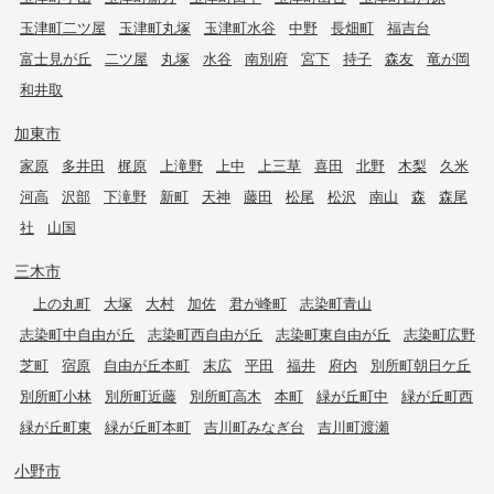
玉津町二ツ屋
玉津町丸塚
玉津町水谷
中野
長畑町
福吉台
富士見が丘
二ツ屋
丸塚
水谷
南別府
宮下
持子
森友
竜が岡
和井取
加東市
家原
多井田
梶原
上滝野
上中
上三草
喜田
北野
木梨
久米
河高
沢部
下滝野
新町
天神
藤田
松尾
松沢
南山
森
森尾
社
山国
三木市
上の丸町
大塚
大村
加佐
君が峰町
志染町青山
志染町中自由が丘
志染町西自由が丘
志染町東自由が丘
志染町広野
芝町
宿原
自由が丘本町
末広
平田
福井
府内
別所町朝日ケ丘
別所町小林
別所町近藤
別所町高木
本町
緑が丘町中
緑が丘町西
緑が丘町東
緑が丘町本町
吉川町みなぎ台
吉川町渡瀬
小野市