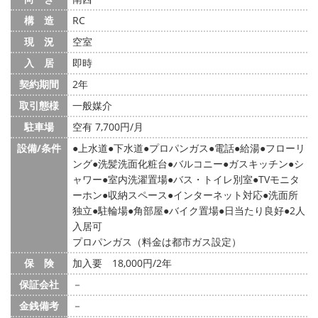
構 造
RC
現 況
空室
入 居
即時
契約期間
2年
取引態様
一般媒介
駐車場
空有 7,700円/月
設備/条件
上水道
下水道
プロパンガス
電話
給湯
フローリ
ング
洗髪洗面化粧台
バルコニー
ガスキッチン
シ
ャワー
室内洗濯置場
バス・トイレ別室
TVモニタ
ーホン
収納スペース
インターネット対応
洗面所
独立
駐輪場
角部屋
バイク置場
日当たり良好
2人
入居可
プロパンガス（料金は都市ガス設定）
保 険
加入要 18,000円/2年
保証会社
－
金銭備考
－