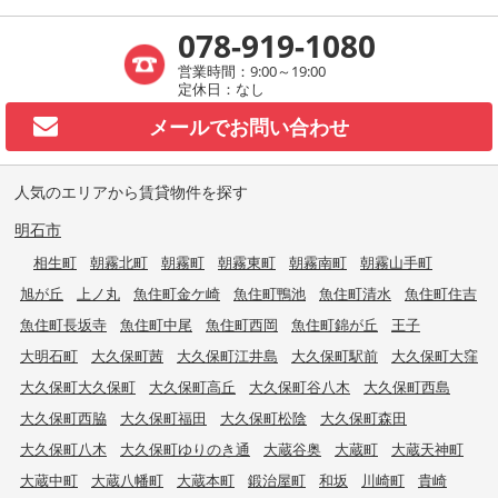
078-919-1080
営業時間：9:00～19:00
定休日：なし
メールで
お問い合わせ
人気のエリアから賃貸物件を探す
明石市
相生町
朝霧北町
朝霧町
朝霧東町
朝霧南町
朝霧山手町
旭が丘
上ノ丸
魚住町金ケ崎
魚住町鴨池
魚住町清水
魚住町住吉
魚住町長坂寺
魚住町中尾
魚住町西岡
魚住町錦が丘
王子
大明石町
大久保町茜
大久保町江井島
大久保町駅前
大久保町大窪
大久保町大久保町
大久保町高丘
大久保町谷八木
大久保町西島
大久保町西脇
大久保町福田
大久保町松陰
大久保町森田
大久保町八木
大久保町ゆりのき通
大蔵谷奥
大蔵町
大蔵天神町
大蔵中町
大蔵八幡町
大蔵本町
鍛治屋町
和坂
川崎町
貴崎