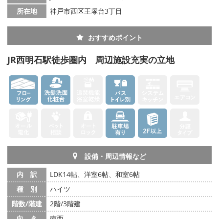
所在地
神戸市西区王塚台3丁目
おすすめポイント
JR西明石駅徒歩圏内 周辺施設充実の立地
設備・周辺情報など
内 訳
LDK14帖、洋室6帖、和室6帖
種 別
ハイツ
階数/階建
2階/3階建
向 き
南西