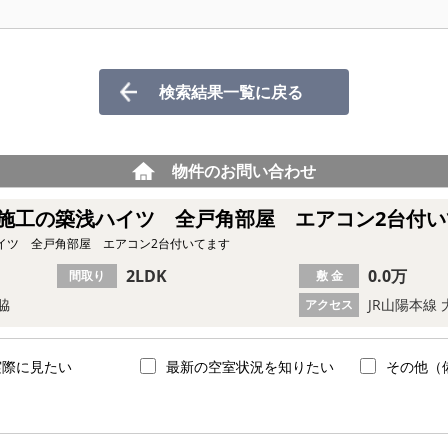
検索結果一覧に戻る
物件のお問い合わせ
施工の築浅ハイツ 全戸角部屋 エアコン2台付い
イツ 全戸角部屋 エアコン2台付いてます
2LDK
0.0万
間取り
敷 金
脇
JR山陽本線 
アクセス
実際に見たい
最新の空室状況を知りたい
その他（