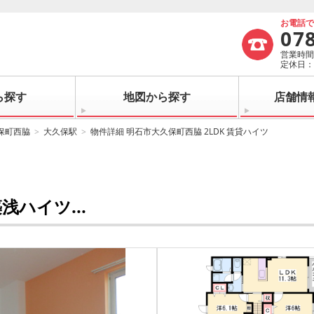
お電話
07
営業時間：
定休日
ら探す
地図から探す
店舗情
保町西脇
大久保駅
物件詳細 明石市大久保町西脇 2LDK 賃貸ハイツ
ハイツ...