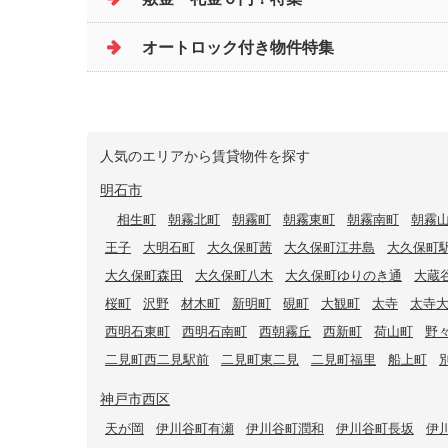
オートロック付き物件特集
人気のエリアから賃貸物件を探す
明石市
相生町
朝霧北町
朝霧町
朝霧東町
朝霧南町
朝霧
王子
大明石町
大久保町茜
大久保町江井島
大久保町
大久保町森田
大久保町八木
大久保町ゆりのき通
大蔵
桜町
沢野
材木町
新明町
硯町
大観町
太寺
太寺
西明石東町
西明石南町
西朝霧丘
西新町
荷山町
野
二見町西二見駅前
二見町東二見
二見町福里
船上町
神戸市西区
天が岡
伊川谷町有瀬
伊川谷町潤和
伊川谷町長坂
伊