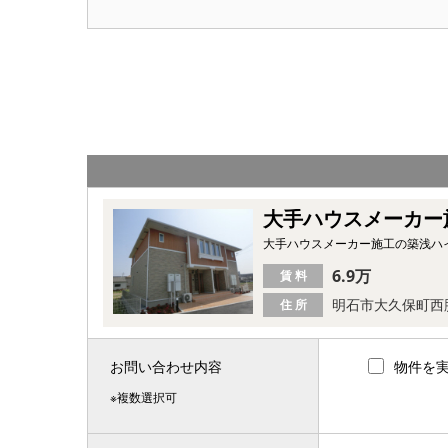
大手ハウスメーカー
大手ハウスメーカー施工の築浅ハ
6.9万
賃 料
明石市大久保町西
住 所
お問い合わせ内容
物件を
※複数選択可