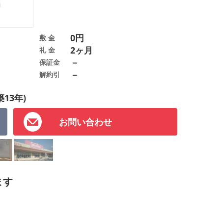
0円
敷 金
2ヶ月
礼 金
－
保証金
－
解約引
築13年)
お問い合わせ
ます