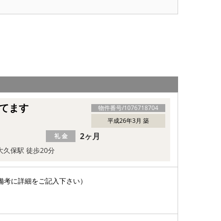
てます
物件番号/
1076718704
平成26年3月 築
2ヶ月
礼 金
大久保駅 徒歩20分
備考に詳細をご記入下さい）