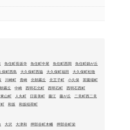
吉
魚住町長坂寺
魚住町中尾
魚住町西岡
魚住町錦が丘
久保町西島
大久保町西脇
大久保町福田
大久保町松陰
坂
川崎町
貴崎
北朝霧丘
北王子町
小久保
茶園場町
朝霧丘
中崎
西明石北町
西明石町
西明石西町
東山町
人丸町
日富美町
藤江
藤が丘
二見町西二見
下町
和坂
和坂稲荷町
台
大沢
大津和
押部谷町木幡
押部谷町栄