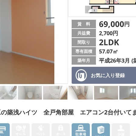
69,000
円
賃 料
2,700円
共益費
2LDK
間取り
57.07㎡
専有面積
平成26年3月 (
築年月
お気に入り
登録
工の築浅ハイツ 全戸角部屋 エアコン2台付いて