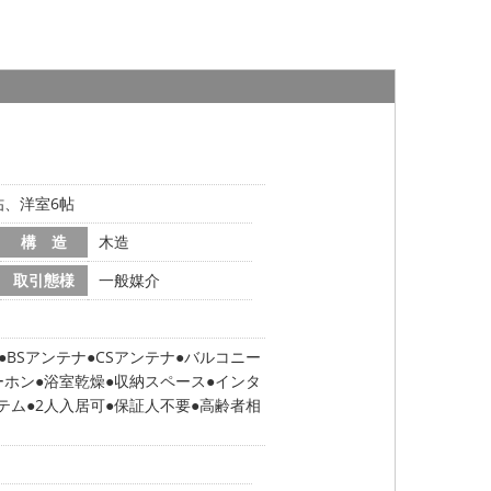
1帖、洋室6帖
構 造
木造
取引態様
一般媒介
BSアンテナ
CSアンテナ
バルコニー
ーホン
浴室乾燥
収納スペース
インタ
テム
2人入居可
保証人不要
高齢者相