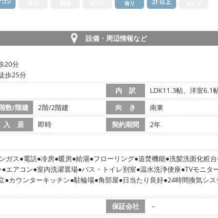
設備・周辺情報など
歩20分
徒歩25分
内 訳
LDK11.3帖、洋室6.
階数/階建
2階/2階建
向 き
南東
入 居
即時
契約期間
2年
ンガス
電話
冷房
暖房
給湯
フローリング
追焚機能
洗髪洗面化粧台
ー
エアコン
室内洗濯置場
バス・トイレ別室
温水洗浄便座
TVモニタ
立
カウンターキッチン
駐輪場
角部屋
日当たり良好
24時間換気シス
保証会社
－