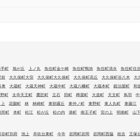
山手町
旭が丘
上ノ丸
魚住町金ケ崎
魚住町鴨池
魚住町清水
魚住町住
駅前
大久保町大窪
大久保町大久保町
大久保町高丘
大久保町谷八木
大
谷奥
大蔵町
大蔵天神町
大蔵中町
大蔵八幡町
大蔵本町
鍛治屋町
和
大野町
太寺天王町
鷹匠町
立石
田町
樽屋町
大道町
天文町
鳥羽
中
々上
花園町
林
林崎町
東朝霧丘
東仲ノ町
東野町
東人丸町
東藤江
別所町
本町
松江
松が丘
松の内
港町
南王子町
宮の上
明南町
山
川谷町別府
池上
井吹台東町
今寺
岩岡町岩岡
岩岡町西脇
枝吉
王塚