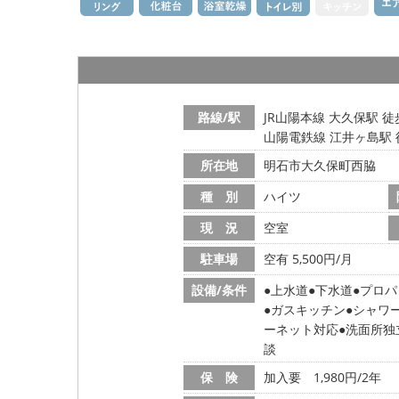
路線/駅
JR山陽本線 大久保駅 徒
山陽電鉄線 江井ヶ島駅 
所在地
明石市大久保町西脇
種 別
ハイツ
現 況
空室
駐車場
空有 5,500円/月
設備/条件
上水道
下水道
プロパ
ガスキッチン
シャワ
ーネット対応
洗面所独
談
保 険
加入要 1,980円/2年