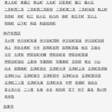
東人丸町
東藤江
東山町
人丸町
日富美町
藤江
藤が丘
二見町西二見
二見町西二見駅前
二見町東二見
二見町福里
船上町
別所町
本町
松江
松が丘
松の内
港町
南王子町
宮の上
明南町
山下町
和坂
和坂稲荷町
神戸市西区
天が岡
伊川谷町有瀬
伊川谷町潤和
伊川谷町長坂
伊川谷町別府
池上
井吹台東町
今寺
岩岡町岩岡
岩岡町西脇
枝吉
王塚台
大沢
大津和
押部谷町木幡
押部谷町栄
押部谷町西盛
押部谷町福住
上新地
学園西町
学園東町
北別府
糀台
小山
白水
前開南町
玉津町居住
玉津町今津
玉津町上池
玉津町高津橋
玉津町小山
玉津町新方
玉津町田中
玉津町出合
玉津町西河原
玉津町二ツ屋
玉津町丸塚
玉津町水谷
中野
長畑町
福吉台
富士見が丘
二ツ屋
丸塚
水谷
南別府
宮下
持子
森友
竜が岡
和井取
加東市