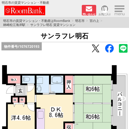
×
明石市の賃貸マンション・不動産
問い合わせ
お気に入り
TOPページ
明石市の賃貸マンション・不動産はRoomBank
明石市
宮の上
林崎松江海岸駅
サンラフレ明石 賃貸マンション
分譲マンションシリーズ
サンラフレ明石
物件番号/
1076720193
リノベーション物件
敷金·礼金０円！特集
オートロック付き物件特集
路線·駅から探す
地域から探す
地図から探す