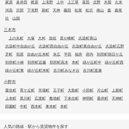
家原
多井田
梶原
上滝野
上中
上三草
喜田
北野
木梨
久米
河高
沢部
下滝野
新町
天神
藤田
松尾
松沢
南山
森
森尾
社
山国
三木市
上の丸町
大塚
大村
加佐
君が峰町
志染町青山
志染町中自由が丘
志染町西自由が丘
志染町東自由が丘
志染町広野
芝町
宿原
自由が丘本町
末広
平田
福井
府内
別所町朝日ケ丘
別所町小林
別所町近藤
別所町高木
本町
緑が丘町中
緑が丘町西
緑が丘町東
緑が丘町本町
吉川町みなぎ台
吉川町渡瀬
小野市
粟生町
育ケ丘町
市場町
王子町
大島町
小田町
片山町
上新町
上本町
黒川町
広渡町
敷地町
下来住町
神明町
垂井町
天神町
田園町
中町
西本町
東本町
本町
人気の路線・駅から賃貸物件を探す