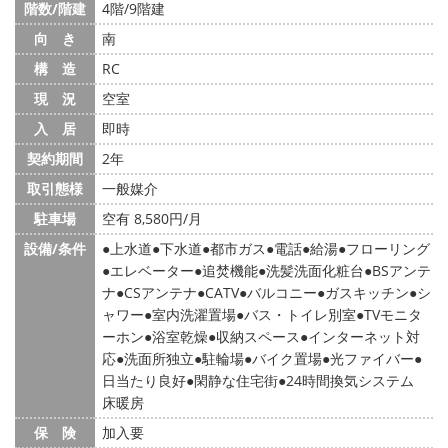
階数/階建
4階/9階建
向 き
南
構 造
RC
現 況
空室
入 居
即時
契約期間
2年
取引態様
一般媒介
駐車場
空有 8,580円/月
設備/条件
上水道
下水道
都市ガス
電話
給湯
フローリング
エレベーター
追焚機能
洗髪洗面化粧台
BSアンテ
ナ
CSアンテナ
CATV
バルコニー
ガスキッチン
シ
ャワー
室内洗濯置場
バス・トイレ別室
TVモニタ
ーホン
浴室乾燥
収納スペース
インターネット対
応
洗面所独立
駐輪場
バイク置場
光ファイバー
日当たり良好
閑静な住宅街
24時間換気システム
床暖房
保 険
加入要