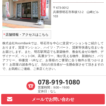
〒673-0012
兵庫県明石市和坂12-2 山崎ビル
103
店舗情報・アクセスはこちら
株式会社RoomBankでは、明石市を中心に賃貸マンションをご紹介して
おります。賃貸マンション、ハイツ・アパート、貸家等快適な住まいを
お届けします。また、明石駅周辺でも新築物件、敷金礼金ゼロ物件、デ
ザイナーズ、ペットOK、高層タワー、海が見える物件、新婚向け、バリ
アフリー、特優賃・URなど、お客様のご要望に合う物件が見つかりま
す！ お部屋の諸条件など、当社の担当者が一生懸命探させて頂きますの
で、お気軽にご連絡、ご来店ください。
078-919-1080
営業時間：9:00～19:00
定休日：なし
メールで
お問い合わせ