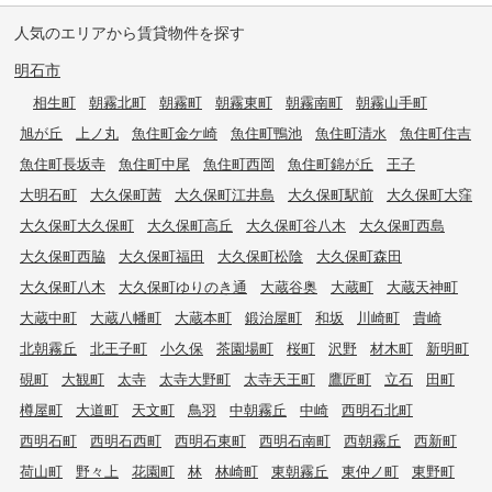
人気のエリアから賃貸物件を探す
明石市
相生町
朝霧北町
朝霧町
朝霧東町
朝霧南町
朝霧山手町
旭が丘
上ノ丸
魚住町金ケ崎
魚住町鴨池
魚住町清水
魚住町住吉
魚住町長坂寺
魚住町中尾
魚住町西岡
魚住町錦が丘
王子
大明石町
大久保町茜
大久保町江井島
大久保町駅前
大久保町大窪
大久保町大久保町
大久保町高丘
大久保町谷八木
大久保町西島
大久保町西脇
大久保町福田
大久保町松陰
大久保町森田
大久保町八木
大久保町ゆりのき通
大蔵谷奥
大蔵町
大蔵天神町
大蔵中町
大蔵八幡町
大蔵本町
鍛治屋町
和坂
川崎町
貴崎
北朝霧丘
北王子町
小久保
茶園場町
桜町
沢野
材木町
新明町
硯町
大観町
太寺
太寺大野町
太寺天王町
鷹匠町
立石
田町
樽屋町
大道町
天文町
鳥羽
中朝霧丘
中崎
西明石北町
西明石町
西明石西町
西明石東町
西明石南町
西朝霧丘
西新町
荷山町
野々上
花園町
林
林崎町
東朝霧丘
東仲ノ町
東野町