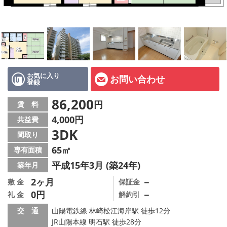
オーナー様へ
スタッフ紹介ページ
LINE公式アカウント
店舗情報·アクセス
お気に入り
お問い合わせ
登録
会社概要
86,200
円
賃 料
4,000円
共益費
メールでお問い合わせ
3DK
間取り
65㎡
専有面積
平成15年3月 (築24年)
築年月
2ヶ月
－
敷 金
保証金
0円
－
礼 金
解約引
交 通
山陽電鉄線 林崎松江海岸駅 徒歩12分
JR山陽本線 明石駅 徒歩28分