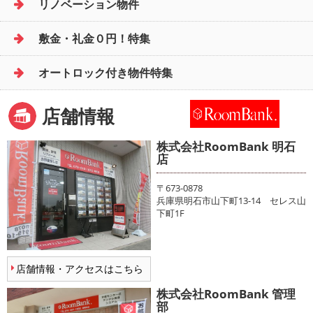
リノベーション物件
敷金・礼金０円！特集
オートロック付き物件特集
店舗情報
株式会社RoomBank 明石
店
〒673-0878
兵庫県明石市山下町13-14 セレス山
下町1F
店舗情報・アクセスはこちら
株式会社RoomBank 管理
部