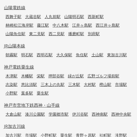
山陽電鉄線
西舞子駅
大蔵谷駅
人丸前駅
山陽明石駅
西新町駅
林崎松江海岸駅
藤江駅
中八木駅
江井ヶ島駅
西江井ヶ島駅
山陽魚住駅
東二見駅
西二見駅
播磨町駅
別府駅
JR山陽本線
朝霧駅
明石駅
西明石駅
大久保駅
魚住駅
土山駅
東加古川駅
神戸電鉄粟生線
木津駅
木幡駅
栄駅
押部谷駅
緑が丘駅
広野ゴルフ場前駅
志染駅
恵比須駅
三木上の丸駅
三木駅
大村駅
樫山駅
市場駅
小野駅
葉多駅
粟生駅
神戸市営地下鉄西神・山手線
大倉山駅
湊川公園駅
学園都市駅
伊川谷駅
西神南駅
西神中央駅
JR加古川線
加古川駅
市場駅
小野町駅
粟生駅
青野ヶ原駅
社町駅
滝野駅