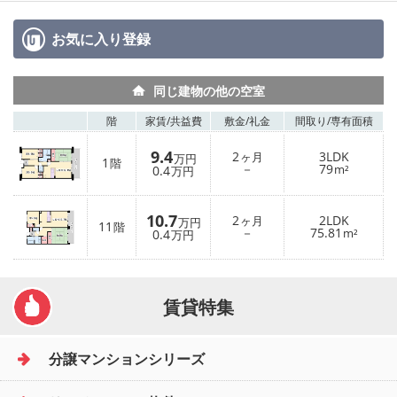
お気に入り
登録
同じ建物の他の空室
階
家賃/
共益費
敷金/
礼金
間取り/
専有面積
9.4
2
3LDK
ヶ月
万円
1
階
－
79
0.4
m²
万円
10.7
2
2LDK
ヶ月
万円
11
階
－
75.81
0.4
m²
万円
賃貸特集
分譲マンションシリーズ