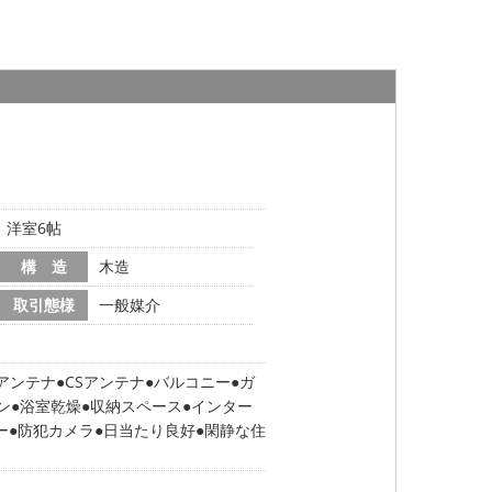
帖、洋室6帖
構 造
木造
取引態様
一般媒介
Sアンテナ
CSアンテナ
バルコニー
ガ
ン
浴室乾燥
収納スペース
インター
ー
防犯カメラ
日当たり良好
閑静な住