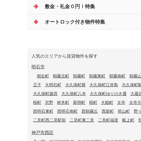
敷金・礼金０円！特集
オートロック付き物件特集
人気のエリアから賃貸物件を探す
明石市
相生町
朝霧北町
朝霧町
朝霧東町
朝霧南町
朝霧
王子
大明石町
大久保町茜
大久保町江井島
大久保町
大久保町森田
大久保町八木
大久保町ゆりのき通
大蔵
桜町
沢野
材木町
新明町
硯町
大観町
太寺
太寺
西明石東町
西明石南町
西朝霧丘
西新町
荷山町
野
二見町西二見駅前
二見町東二見
二見町福里
船上町
神戸市西区