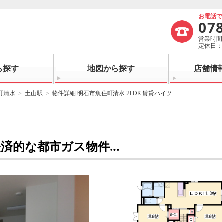
お電話
07
営業時間：
定休日
ら探す
地図から探す
店舗情
町清水
土山駅
物件詳細 明石市魚住町清水 2LDK 賃貸ハイツ
的な都市ガス物件...