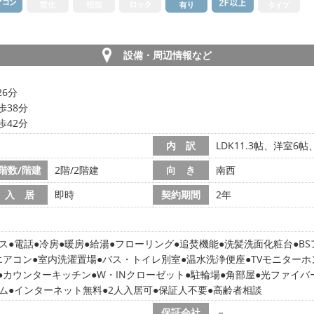
設備・周辺情報など
26分
歩38分
歩42分
内 訳
LDK11.3帖、洋室6
階数/階建
2階/2階建
向 き
南西
入 居
即時
契約期間
2年
ス
電話
冷房
暖房
給湯
フローリング
追焚機能
洗髪洗面化粧台
B
エアコン
室内洗濯置場
バス・トイレ別室
温水洗浄便座
TVモニターホ
カウンターキッチン
W・INクローゼット
駐輪場
角部屋
光ファイバ
ム
インターネット無料
2人入居可
保証人不要
高齢者相談
保証会社
－