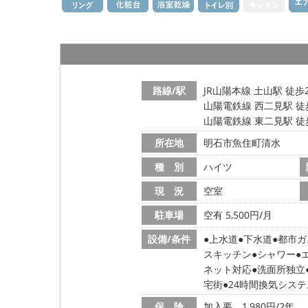
路線/駅
JR山陽本線 土山駅 徒歩
山陽電鉄線 西二見駅 徒
山陽電鉄線 東二見駅 徒
所在地
明石市魚住町清水
種 別
ハイツ
現 況
空室
駐車場
空有 5,500円/月
設備/条件
上水道
下水道
都市ガ
スキッチン
シャワー
ネット対応
洗面所独立
宅街
24時間換気システ
保 険
加入要 1,980円/2年