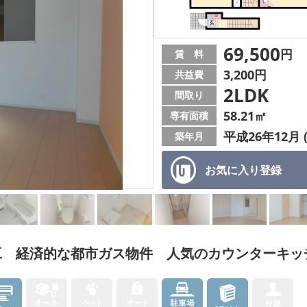
69,500
円
賃 料
3,200円
共益費
2LDK
間取り
58.21㎡
専有面積
平成26年12月 
築年月
お気に入り
登録
工 経済的な都市ガス物件 人気のカウンターキッ