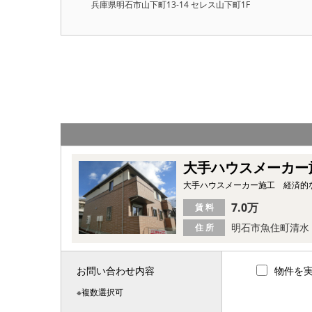
兵庫県明石市山下町13-14 セレス山下町1F
大手ハウスメーカー
大手ハウスメーカー施工 経済的
7.0万
賃 料
明石市魚住町清水
住 所
お問い合わせ内容
物件を
※複数選択可