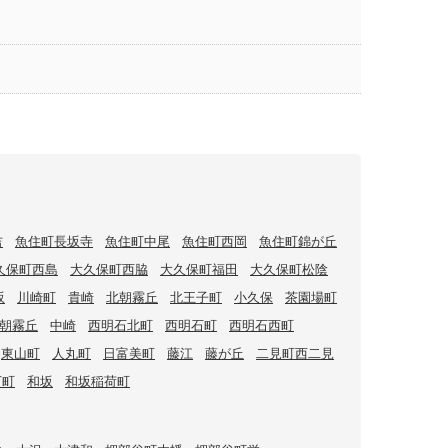
吉
魚住町長坂寺
魚住町中尾
魚住町西岡
魚住町錦が丘
久保町西島
大久保町西脇
大久保町福田
大久保町松陰
坂
川崎町
貴崎
北朝霧丘
北王子町
小久保
茶園場町
朝霧丘
中崎
西明石北町
西明石町
西明石西町
東山町
人丸町
日富美町
藤江
藤が丘
二見町西二見
下町
和坂
和坂稲荷町