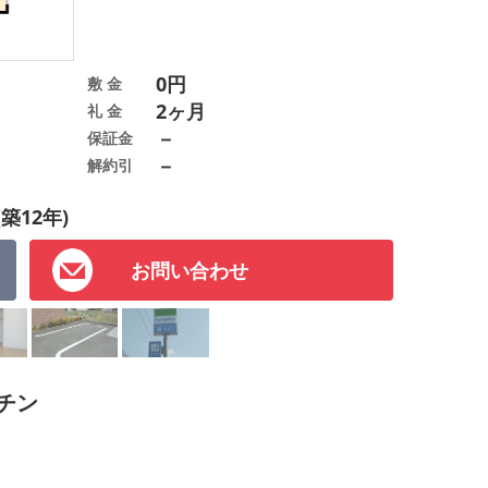
0円
敷 金
2ヶ月
礼 金
－
保証金
－
解約引
(築12年)
お問い合わせ
チン