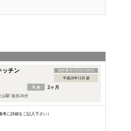
キッチン
物件番号/
1076720810
平成26年12月 築
2ヶ月
礼 金
土山駅 徒歩26分
備考に詳細をご記入下さい）