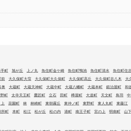
山手町
旭が丘
上ノ丸
魚住町金ケ崎
魚住町鴨池
魚住町清水
魚住町住
駅前
大久保町大窪
大久保町大久保町
大久保町高丘
大久保町谷八木
大
谷奥
大蔵町
大蔵天神町
大蔵中町
大蔵八幡町
大蔵本町
鍛治屋町
和
大野町
太寺天王町
鷹匠町
立石
田町
樽屋町
大道町
天文町
鳥羽
中
々上
花園町
林
林崎町
東朝霧丘
東仲ノ町
東野町
東人丸町
東藤江
別所町
本町
松江
松が丘
松の内
港町
南王子町
宮の上
明南町
山