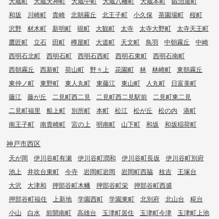
大蔵町
大蔵天神町
大蔵中町
大蔵八幡町
大蔵本町
鍛治屋町
和坂
川崎町
貴崎
北朝霧丘
北王子町
小久保
茶園場町
桜町
沢野
材木町
新明町
硯町
大観町
太寺
太寺大野町
太寺天王町
鷹匠町
立石
田町
樽屋町
大道町
天文町
鳥羽
中朝霧丘
中崎
西明石北町
西明石町
西明石西町
西明石東町
西明石南町
西朝霧丘
西新町
荷山町
野々上
花園町
林
林崎町
東朝霧丘
東仲ノ町
東野町
東人丸町
東藤江
東山町
人丸町
日富美町
藤江
藤が丘
二見町西二見
二見町西二見駅前
二見町東二見
二見町福里
船上町
別所町
本町
松江
松が丘
松の内
港町
南王子町
南貴崎町
宮の上
明南町
山下町
和坂
和坂稲荷町
神戸市西区
天が岡
伊川谷町有瀬
伊川谷町潤和
伊川谷町長坂
伊川谷町別府
池上
井吹台東町
今寺
岩岡町岩岡
岩岡町西脇
枝吉
王塚台
大沢
大津和
押部谷町木幡
押部谷町栄
押部谷町西盛
押部谷町福住
上新地
学園西町
学園東町
北別府
北山台
糀台
小山
白水
前開南町
高雄台
玉津町居住
玉津町今津
玉津町上池