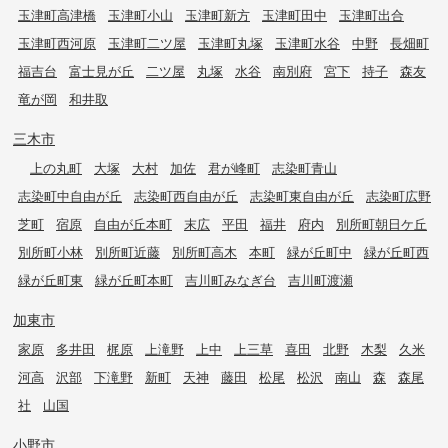
玉津町高津橋
玉津町小山
玉津町新方
玉津町田中
玉津町出合
玉津町西河原
玉津町二ツ屋
玉津町丸塚
玉津町水谷
中野
長畑町
福吉台
富士見が丘
二ツ屋
丸塚
水谷
南別府
宮下
持子
森友
竜が岡
和井取
三木市
上の丸町
大塚
大村
加佐
君が峰町
志染町青山
志染町中自由が丘
志染町西自由が丘
志染町東自由が丘
志染町広野
芝町
宿原
自由が丘本町
末広
平田
福井
府内
別所町朝日ケ丘
別所町小林
別所町近藤
別所町高木
本町
緑が丘町中
緑が丘町西
緑が丘町東
緑が丘町本町
吉川町みなぎ台
吉川町渡瀬
加東市
家原
多井田
梶原
上滝野
上中
上三草
喜田
北野
木梨
久米
河高
沢部
下滝野
新町
天神
藤田
松尾
松沢
南山
森
森尾
社
山国
小野市