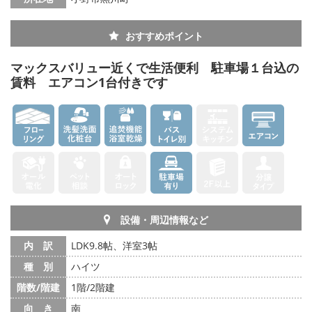
おすすめポイント
マックスバリュー近くで生活便利 駐車場１台込の
賃料 エアコン1台付きです
設備・周辺情報など
内 訳
LDK9.8帖、洋室3帖
種 別
ハイツ
階数/階建
1階/2階建
向 き
南