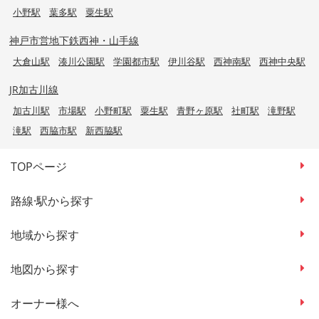
小野駅
葉多駅
粟生駅
神戸市営地下鉄西神・山手線
大倉山駅
湊川公園駅
学園都市駅
伊川谷駅
西神南駅
西神中央駅
JR加古川線
加古川駅
市場駅
小野町駅
粟生駅
青野ヶ原駅
社町駅
滝野駅
滝駅
西脇市駅
新西脇駅
TOPページ
路線·駅から探す
地域から探す
地図から探す
オーナー様へ