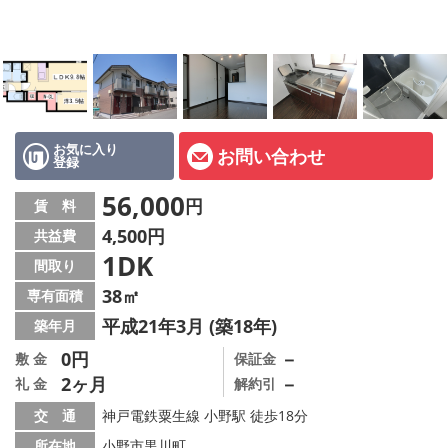
オーナー様へ
スタッフ紹介ページ
LINE公式アカウント
店舗情報·アクセス
お気に入り
お問い合わせ
登録
会社概要
56,000
円
賃 料
4,500円
共益費
メールでお問い合わせ
1DK
間取り
38㎡
専有面積
平成21年3月 (築18年)
築年月
0円
－
敷 金
保証金
2ヶ月
－
礼 金
解約引
交 通
神戸電鉄粟生線 小野駅 徒歩18分
所在地
小野市黒川町