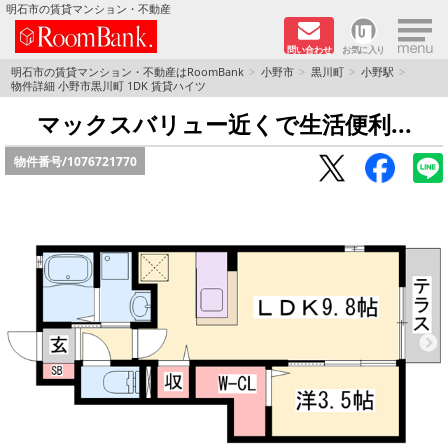
×
明石市の賃貸マンション・不動産
問い合わせ
お気に入り
TOPページ
明石市の賃貸マンション・不動産はRoomBank
小野市
黒川町
小野駅
物件詳細 小野市黒川町 1DK 賃貸ハイツ
分譲マンションシリーズ
マックスバリュー近くで生活便利...
物件番号/
1076721770
リノベーション物件
敷金·礼金０円！特集
オートロック付き物件特集
路線·駅から探す
地域から探す
地図から探す