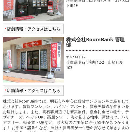
兵庫県明石市山下町13-14 セレス山
下町1F
店舗情報・アクセスはこちら
株式会社RoomBank 管理
部
〒673-0012
兵庫県明石市和坂12-2 山崎ビル
103
店舗情報・アクセスはこちら
株式会社RoomBankでは、明石市を中心に賃貸マンションをご紹介して
おります。賃貸マンション、ハイツ・アパート、貸家等快適な住まいを
お届けします。また、明石駅周辺でも新築物件、敷金礼金ゼロ物件、デ
ザイナーズ、ペットOK、高層タワー、海が見える物件、新婚向け、バリ
アフリー、特優賃・URなど、お客様のご要望に合う物件が見つかりま
す！ お部屋の諸条件など、当社の担当者が一生懸命探させて頂きますの