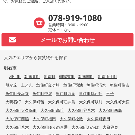
で、お気軽にご連絡、ご来店ください。
078-919-1080
営業時間：9:00～19:00
定休日：なし
メールで
お問い合わせ
人気のエリアから賃貸物件を探す
明石市
相生町
朝霧北町
朝霧町
朝霧東町
朝霧南町
朝霧山手町
旭が丘
上ノ丸
魚住町金ケ崎
魚住町鴨池
魚住町清水
魚住町住吉
魚住町長坂寺
魚住町中尾
魚住町西岡
魚住町錦が丘
王子
大明石町
大久保町茜
大久保町江井島
大久保町駅前
大久保町大窪
大久保町大久保町
大久保町高丘
大久保町谷八木
大久保町西島
大久保町西脇
大久保町福田
大久保町松陰
大久保町森田
大久保町八木
大久保町ゆりのき通
大久保町わかば
大蔵谷奥