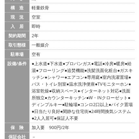
構 造
軽量鉄骨
現 況
空室
入 居
即時
契約期間
2年
取引態様
一般媒介
駐車場
空有
設備/条件
上水道
下水道
プロパンガス
電話
冷房
暖房
給
湯
フローリング
追焚機能
洗髪洗面化粧台
ガスキ
ッチン
シャワー
エアコン
専用庭
室内洗濯置場
バス・トイレ別室
温水洗浄便座
TVモニターホン
浴室乾燥
収納スペース
インターネット対応
洗面
所独立
カウンターキッチン
W・INクローゼット
ディンプルキー
駐輪場
コンロ2口以上
バイク置場
日当たり良好
閑静な住宅街
24時間換気システム
2人入居可
保証人不要
保 険
加入要 900円/2年
保証会社
－