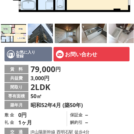
オーナー様へ
スタッフ紹介ページ
LINE公式アカウント
店舗情報·アクセス
お気に入り
お問い合わせ
登録
会社概要
79,000
円
賃 料
メールでお問い合わせ
3,000円
共益費
2LDK
間取り
50㎡
専有面積
昭和52年4月 (築50年)
築年月
0円
－
敷 金
保証金
1ヶ月
－
礼 金
解約引
交 通
JR山陽新幹線 西明石駅 徒歩4分