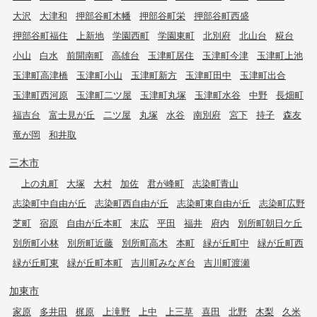
大沢
大津和
押部谷町木幡
押部谷町栄
押部谷町西盛
押部谷町福住
上新地
学園西町
学園東町
北別府
北山台
糀台
小山
白水
前開南町
高雄台
玉津町居住
玉津町今津
玉津町上池
玉津町高津橋
玉津町小山
玉津町新方
玉津町田中
玉津町出合
玉津町西河原
玉津町二ツ屋
玉津町丸塚
玉津町水谷
中野
長畑町
福吉台
富士見が丘
二ツ屋
丸塚
水谷
南別府
宮下
持子
森友
竜が岡
和井取
三木市
上の丸町
大塚
大村
加佐
君が峰町
志染町青山
志染町中自由が丘
志染町西自由が丘
志染町東自由が丘
志染町広野
芝町
宿原
自由が丘本町
末広
平田
福井
府内
別所町朝日ケ丘
別所町小林
別所町近藤
別所町高木
本町
緑が丘町中
緑が丘町西
緑が丘町東
緑が丘町本町
吉川町みなぎ台
吉川町渡瀬
加東市
家原
多井田
梶原
上滝野
上中
上三草
喜田
北野
木梨
久米