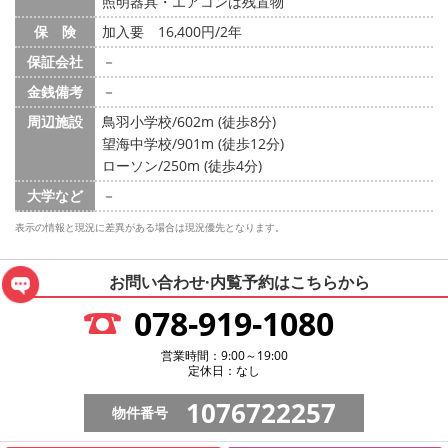
照明器具・エアコンは残置物
保 険
加入要 16,400円/2年
保証会社
－
金銭備考
－
周辺施設
鳥羽小学校/602m (徒歩8分)
望海中学校/901m (徒歩12分)
ローソン/250m (徒歩4分)
大学など
－
表示の情報と現況に差異がある場合は現況優先となります。
お問い合わせ·内覧予約は
こちらから
078-919-1080
営業時間：9:00～19:00
定休日：なし
1076722257
物件番号