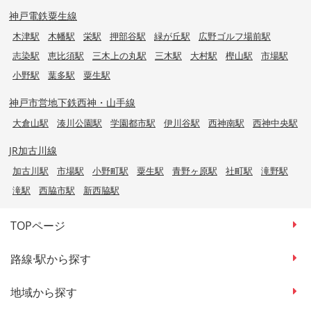
神戸電鉄粟生線
木津駅
木幡駅
栄駅
押部谷駅
緑が丘駅
広野ゴルフ場前駅
志染駅
恵比須駅
三木上の丸駅
三木駅
大村駅
樫山駅
市場駅
小野駅
葉多駅
粟生駅
神戸市営地下鉄西神・山手線
大倉山駅
湊川公園駅
学園都市駅
伊川谷駅
西神南駅
西神中央駅
JR加古川線
加古川駅
市場駅
小野町駅
粟生駅
青野ヶ原駅
社町駅
滝野駅
滝駅
西脇市駅
新西脇駅
TOPページ
路線·駅から探す
地域から探す