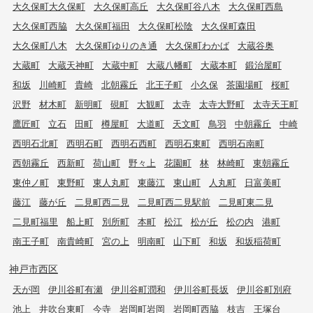
大久保町大久保町
大久保町高丘
大久保町谷八木
大久保町西島
大久保町西脇
大久保町福田
大久保町松陰
大久保町森田
大久保町八木
大久保町ゆりのき通
大久保町わかば
大蔵谷奥
大蔵町
大蔵天神町
大蔵中町
大蔵八幡町
大蔵本町
鍛治屋町
和坂
川崎町
貴崎
北朝霧丘
北王子町
小久保
茶園場町
桜町
沢野
材木町
新明町
硯町
大観町
太寺
太寺大野町
太寺天王町
鷹匠町
立石
田町
樽屋町
大道町
天文町
鳥羽
中朝霧丘
中崎
西明石北町
西明石町
西明石西町
西明石東町
西明石南町
西朝霧丘
西新町
荷山町
野々上
花園町
林
林崎町
東朝霧丘
東仲ノ町
東野町
東人丸町
東藤江
東山町
人丸町
日富美町
藤江
藤が丘
二見町西二見
二見町西二見駅前
二見町東二見
二見町福里
船上町
別所町
本町
松江
松が丘
松の内
港町
南王子町
南貴崎町
宮の上
明南町
山下町
和坂
和坂稲荷町
神戸市西区
天が岡
伊川谷町有瀬
伊川谷町潤和
伊川谷町長坂
伊川谷町別府
池上
井吹台東町
今寺
岩岡町岩岡
岩岡町西脇
枝吉
王塚台