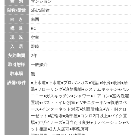
種 別
マンション
階数/階建
5階/5階建
向 き
南西
構 造
RC
現 況
空室
入 居
即時
契約期間
2年
取引態様
一般媒介
駐車場
無
設備/条件
上水道
下水道
プロパンガス
電話
冷房
暖房
給
湯
フローリング
追焚機能
システムキッチン
バル
コニー
ガスキッチン
シャワー
エアコン
室内洗濯
置場
バス・トイレ別室
TVモニターホン
収納スペ
ース
インターネット対応
洗面所独立
W・INクロ
ーゼット
駐輪場
角部屋
コンロ2口以上
バイク置
場
デザイナーズ
日当たり良好
リノベーション
ペ
ット相談
2人入居可
事務所可