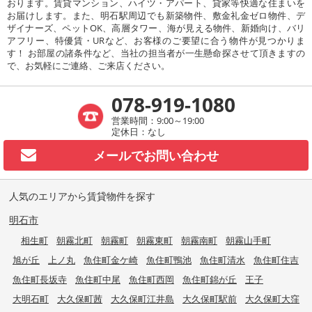
おります。賃貸マンション、ハイツ・アパート、貸家等快適な住まいを
お届けします。また、明石駅周辺でも新築物件、敷金礼金ゼロ物件、デ
ザイナーズ、ペットOK、高層タワー、海が見える物件、新婚向け、バリ
アフリー、特優賃・URなど、お客様のご要望に合う物件が見つかりま
す！ お部屋の諸条件など、当社の担当者が一生懸命探させて頂きますの
で、お気軽にご連絡、ご来店ください。
078-919-1080
営業時間：9:00～19:00
定休日：なし
メールで
お問い合わせ
人気のエリアから賃貸物件を探す
明石市
相生町
朝霧北町
朝霧町
朝霧東町
朝霧南町
朝霧山手町
旭が丘
上ノ丸
魚住町金ケ崎
魚住町鴨池
魚住町清水
魚住町住吉
魚住町長坂寺
魚住町中尾
魚住町西岡
魚住町錦が丘
王子
大明石町
大久保町茜
大久保町江井島
大久保町駅前
大久保町大窪