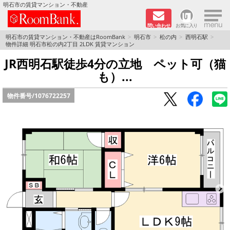
×
明石市の賃貸マンション・不動産
問い合わせ
お気に入り
TOPページ
明石市の賃貸マンション・不動産はRoomBank
明石市
松の内
西明石駅
物件詳細 明石市松の内2丁目 2LDK 賃貸マンション
分譲マンションシリーズ
JR西明石駅徒歩4分の立地 ペット可（猫
も）...
リノベーション物件
物件番号/
1076722257
敷金·礼金０円！特集
オートロック付き物件特集
路線·駅から探す
地域から探す
地図から探す