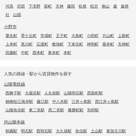
河高
沢部
下滝野
新町
天神
藤田
松尾
松沢
南山
森
森尾
社
山国
小野市
粟生町
育ケ丘町
市場町
王子町
大島町
小田町
片山町
上新町
上本町
黒川町
広渡町
敷地町
下来住町
神明町
垂井町
天神町
田園町
中町
西本町
東本町
本町
人気の路線・駅から賃貸物件を探す
山陽電鉄線
西舞子駅
大蔵谷駅
人丸前駅
山陽明石駅
西新町駅
林崎松江海岸駅
藤江駅
中八木駅
江井ヶ島駅
西江井ヶ島駅
山陽魚住駅
東二見駅
西二見駅
播磨町駅
別府駅
JR山陽本線
朝霧駅
明石駅
西明石駅
大久保駅
魚住駅
土山駅
東加古川駅