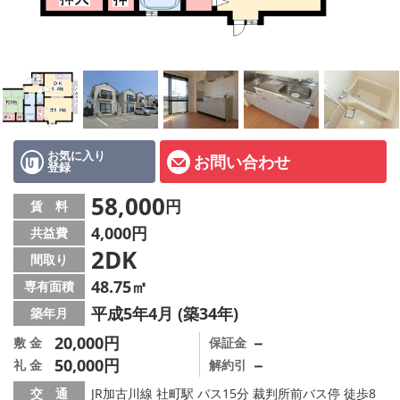
オーナー様へ
スタッフ紹介ページ
LINE公式アカウント
店舗情報·アクセス
お気に入り
お問い合わせ
登録
会社概要
58,000
円
賃 料
メールでお問い合わせ
4,000円
共益費
2DK
間取り
48.75㎡
専有面積
平成5年4月 (築34年)
築年月
20,000円
－
敷 金
保証金
50,000円
－
礼 金
解約引
交 通
JR加古川線 社町駅 バス15分 裁判所前バス停 徒歩8