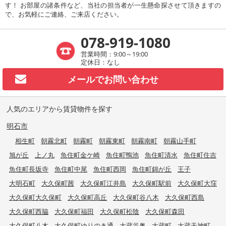
す！ お部屋の諸条件など、当社の担当者が一生懸命探させて頂きますの
で、お気軽にご連絡、ご来店ください。
078-919-1080
営業時間：9:00～19:00
定休日：なし
メールで
お問い合わせ
人気のエリアから賃貸物件を探す
明石市
相生町
朝霧北町
朝霧町
朝霧東町
朝霧南町
朝霧山手町
旭が丘
上ノ丸
魚住町金ケ崎
魚住町鴨池
魚住町清水
魚住町住吉
魚住町長坂寺
魚住町中尾
魚住町西岡
魚住町錦が丘
王子
大明石町
大久保町茜
大久保町江井島
大久保町駅前
大久保町大窪
大久保町大久保町
大久保町高丘
大久保町谷八木
大久保町西島
大久保町西脇
大久保町福田
大久保町松陰
大久保町森田
大久保町八木
大久保町ゆりのき通
大蔵谷奥
大蔵町
大蔵天神町