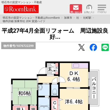
×
明石市の賃貸マンション・不動産
問い合わせ
お気に入り
TOPページ
明石市の賃貸マンション・不動産はRoomBank
加東市
社
社町駅
物件詳細 加東市社 2DK 賃貸ハイツ
分譲マンションシリーズ
平成27年4月全面リフォーム 周辺施設良
好...
リノベーション物件
物件番号/
1076722299
敷金·礼金０円！特集
オートロック付き物件特集
路線·駅から探す
地域から探す
地図から探す