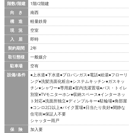
階数/階建
1階/2階建
向 き
南西
構 造
軽量鉄骨
現 況
空室
入 居
即時
契約期間
2年
取引態様
一般媒介
駐車場
空有
設備/条件
上水道
下水道
プロパンガス
電話
給湯
フローリ
ング
洗髪洗面化粧台
システムキッチン
ガスキッ
チン
シャワー
専用庭
室内洗濯置場
バス・トイレ
別室
TVモニターホン
収納スペース
インターネッ
ト対応
洗面所独立
ディンプルキー
駐輪場
角部屋
コンロ2口以上
バイク置場
日当たり良好
閑静な
住宅街
保証人不要
シャッター雨戸
保 険
加入要