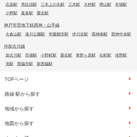
志染駅
恵比須駅
三木上の丸駅
三木駅
大村駅
樫山駅
市場駅
小野駅
葉多駅
粟生駅
神戸市営地下鉄西神・山手線
大倉山駅
湊川公園駅
学園都市駅
伊川谷駅
西神南駅
西神中央駅
JR加古川線
加古川駅
市場駅
小野町駅
粟生駅
青野ヶ原駅
社町駅
滝野駅
滝駅
西脇市駅
新西脇駅
TOPページ
路線·駅から探す
地域から探す
地図から探す