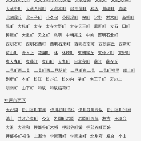
大蔵中町
大蔵八幡町
大蔵本町
鍛治屋町
和坂
川崎町
貴崎
北朝霧丘
北王子町
小久保
茶園場町
桜町
沢野
材木町
新明町
硯町
大観町
太寺
太寺大野町
太寺天王町
鷹匠町
立石
田町
樽屋町
大道町
天文町
鳥羽
中朝霧丘
中崎
西明石北町
西明石町
西明石西町
西明石東町
西明石南町
西朝霧丘
西新町
荷山町
野々上
花園町
林
林崎町
東朝霧丘
東仲ノ町
東野町
東人丸町
東藤江
東山町
人丸町
日富美町
藤江
藤が丘
二見町西二見
二見町西二見駅前
二見町東二見
二見町福里
船上町
別所町
本町
松江
松が丘
松の内
港町
南王子町
宮の上
明南町
山下町
和坂
和坂稲荷町
神戸市西区
天が岡
伊川谷町有瀬
伊川谷町潤和
伊川谷町長坂
伊川谷町別府
池上
井吹台東町
今寺
岩岡町岩岡
岩岡町西脇
枝吉
王塚台
大沢
大津和
押部谷町木幡
押部谷町栄
押部谷町西盛
押部谷町福住
上新地
学園西町
学園東町
北別府
糀台
小山