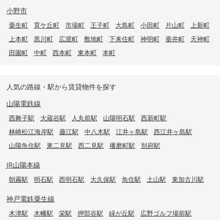
小野市
粟生町
育ケ丘町
市場町
王子町
大島町
小田町
片山町
上新町
上本町
黒川町
広渡町
敷地町
下来住町
神明町
垂井町
天神町
田園町
中町
西本町
東本町
本町
人気の路線・駅から賃貸物件を探す
山陽電鉄線
西舞子駅
大蔵谷駅
人丸前駅
山陽明石駅
西新町駅
林崎松江海岸駅
藤江駅
中八木駅
江井ヶ島駅
西江井ヶ島駅
山陽魚住駅
東二見駅
西二見駅
播磨町駅
別府駅
JR山陽本線
朝霧駅
明石駅
西明石駅
大久保駅
魚住駅
土山駅
東加古川駅
神戸電鉄粟生線
木津駅
木幡駅
栄駅
押部谷駅
緑が丘駅
広野ゴルフ場前駅