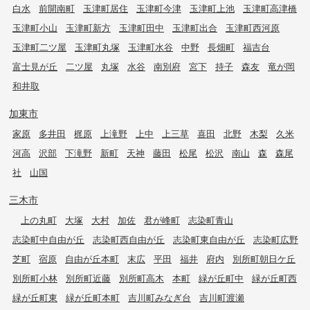
白水
前開南町
玉津町居住
玉津町今津
玉津町上池
玉津町高津橋
玉津町小山
玉津町新方
玉津町田中
玉津町出合
玉津町西河原
玉津町二ツ屋
玉津町丸塚
玉津町水谷
中野
長畑町
福吉台
富士見が丘
二ツ屋
丸塚
水谷
南別府
宮下
持子
森友
竜が岡
和井取
加東市
家原
多井田
梶原
上滝野
上中
上三草
喜田
北野
木梨
久米
河高
沢部
下滝野
新町
天神
藤田
松尾
松沢
南山
森
森尾
社
山国
三木市
上の丸町
大塚
大村
加佐
君が峰町
志染町青山
志染町中自由が丘
志染町西自由が丘
志染町東自由が丘
志染町広野
芝町
宿原
自由が丘本町
末広
平田
福井
府内
別所町朝日ケ丘
別所町小林
別所町近藤
別所町高木
本町
緑が丘町中
緑が丘町西
緑が丘町東
緑が丘町本町
吉川町みなぎ台
吉川町渡瀬