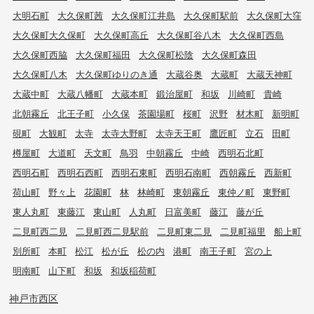
大明石町
大久保町茜
大久保町江井島
大久保町駅前
大久保町大窪
大久保町大久保町
大久保町高丘
大久保町谷八木
大久保町西島
大久保町西脇
大久保町福田
大久保町松陰
大久保町森田
大久保町八木
大久保町ゆりのき通
大蔵谷奥
大蔵町
大蔵天神町
大蔵中町
大蔵八幡町
大蔵本町
鍛治屋町
和坂
川崎町
貴崎
北朝霧丘
北王子町
小久保
茶園場町
桜町
沢野
材木町
新明町
硯町
大観町
太寺
太寺大野町
太寺天王町
鷹匠町
立石
田町
樽屋町
大道町
天文町
鳥羽
中朝霧丘
中崎
西明石北町
西明石町
西明石西町
西明石東町
西明石南町
西朝霧丘
西新町
荷山町
野々上
花園町
林
林崎町
東朝霧丘
東仲ノ町
東野町
東人丸町
東藤江
東山町
人丸町
日富美町
藤江
藤が丘
二見町西二見
二見町西二見駅前
二見町東二見
二見町福里
船上町
別所町
本町
松江
松が丘
松の内
港町
南王子町
宮の上
明南町
山下町
和坂
和坂稲荷町
神戸市西区