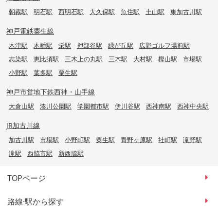
朝霧駅
明石駅
西明石駅
大久保駅
魚住駅
土山駅
東加古川駅
神戸電鉄粟生線
木津駅
木幡駅
栄駅
押部谷駅
緑が丘駅
広野ゴルフ場前駅
志染駅
恵比須駅
三木上の丸駅
三木駅
大村駅
樫山駅
市場駅
小野駅
葉多駅
粟生駅
神戸市営地下鉄西神・山手線
大倉山駅
湊川公園駅
学園都市駅
伊川谷駅
西神南駅
西神中央駅
JR加古川線
加古川駅
市場駅
小野町駅
粟生駅
青野ヶ原駅
社町駅
滝野駅
滝駅
西脇市駅
新西脇駅
TOPページ
路線·駅から探す