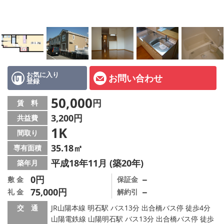
オーナー様へ
スタッフ紹介ページ
LINE公式アカウント
店舗情報·アクセス
お気に入り
お問い合わせ
登録
会社概要
50,000
円
賃 料
3,200円
共益費
メールでお問い合わせ
1K
間取り
35.18㎡
専有面積
平成18年11月 (築20年)
築年月
0円
－
敷 金
保証金
75,000円
－
礼 金
解約引
交 通
JR山陽本線 明石駅 バス13分 出合橋バス停 徒歩4分
山陽電鉄線 山陽明石駅 バス13分 出合橋バス停 徒歩