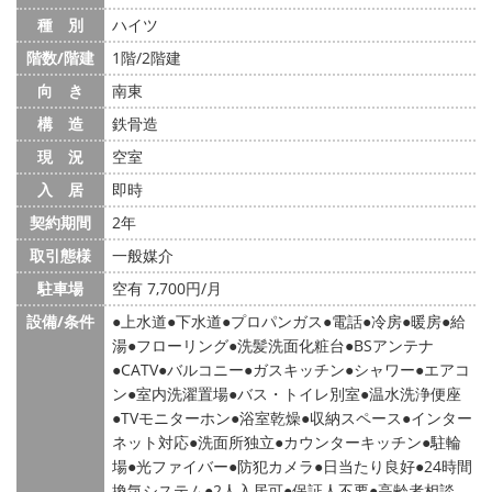
種 別
ハイツ
階数/階建
1階/2階建
向 き
南東
構 造
鉄骨造
現 況
空室
入 居
即時
契約期間
2年
取引態様
一般媒介
駐車場
空有 7,700円/月
設備/条件
上水道
下水道
プロパンガス
電話
冷房
暖房
給
湯
フローリング
洗髪洗面化粧台
BSアンテナ
CATV
バルコニー
ガスキッチン
シャワー
エアコ
ン
室内洗濯置場
バス・トイレ別室
温水洗浄便座
TVモニターホン
浴室乾燥
収納スペース
インター
ネット対応
洗面所独立
カウンターキッチン
駐輪
場
光ファイバー
防犯カメラ
日当たり良好
24時間
換気システム
2人入居可
保証人不要
高齢者相談