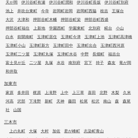
天が岡
伊川谷町有瀬
伊川谷町潤和
伊川谷町長坂
伊川谷町別府
池上
井吹台東町
今寺
岩岡町岩岡
岩岡町西脇
枝吉
王塚台
大沢
大津和
押部谷町木幡
押部谷町栄
押部谷町西盛
押部谷町福住
上新地
学園西町
学園東町
北別府
糀台
小山
白水
前開南町
玉津町居住
玉津町今津
玉津町上池
玉津町高津橋
玉津町小山
玉津町新方
玉津町田中
玉津町出合
玉津町西河原
玉津町二ツ屋
玉津町丸塚
玉津町水谷
中野
長畑町
福吉台
富士見が丘
二ツ屋
丸塚
水谷
南別府
宮下
持子
森友
竜が岡
和井取
加東市
家原
多井田
梶原
上滝野
上中
上三草
喜田
北野
木梨
久米
河高
沢部
下滝野
新町
天神
藤田
松尾
松沢
南山
森
森尾
社
山国
三木市
上の丸町
大塚
大村
加佐
君が峰町
志染町青山