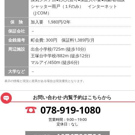
シャッター雨戸（１Fのみ） インターネット
（J:COM）
保 険
加入要 1,980円/2年
保証会社
－
金銭備考
町会費: 300円
保証料1,389円/月
周辺施設
出合小学校/725m (徒歩10分)
王塚台中学校/882m (徒歩12分)
マルアイ/450m (徒歩6分)
大学など
－
表示の情報と現況に差異がある場合は現況優先となります。
お問い合わせ·内覧予約は
こちらから
078-919-1080
営業時間：9:00～19:00
定休日：なし