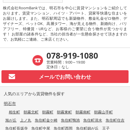
株式会社RoomBankでは、明石市を中心に賃貸マンションをご紹介して
おります。賃貸マンション、ハイツ・アパート、貸家等快適な住まいを
お届けします。また、明石駅周辺でも新築物件、敷金礼金ゼロ物件、デ
ザイナーズ、ペットOK、高層タワー、海が見える物件、新婚向け、バリ
アフリー、特優賃・URなど、お客様のご要望に合う物件が見つかりま
す！ お部屋の諸条件など、当社の担当者が一生懸命探させて頂きますの
で、お気軽にご連絡、ご来店ください。
078-919-1080
営業時間：9:00～19:00
定休日：なし
メールで
お問い合わせ
人気のエリアから賃貸物件を探す
明石市
相生町
朝霧北町
朝霧町
朝霧東町
朝霧南町
朝霧山手町
旭が丘
上ノ丸
魚住町金ケ崎
魚住町鴨池
魚住町清水
魚住町住吉
魚住町長坂寺
魚住町中尾
魚住町西岡
魚住町錦が丘
王子