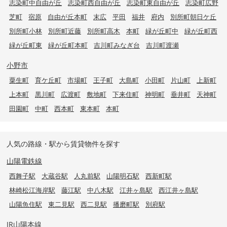
志染町中自由が丘
志染町西自由が丘
志染町東自由が丘
志染町広野
芝町
宿原
自由が丘本町
末広
平田
福井
府内
別所町朝日ケ丘
別所町小林
別所町近藤
別所町高木
本町
緑が丘町中
緑が丘町西
緑が丘町東
緑が丘町本町
吉川町みなぎ台
吉川町渡瀬
小野市
粟生町
育ケ丘町
市場町
王子町
大島町
小田町
片山町
上新町
上本町
黒川町
広渡町
敷地町
下来住町
神明町
垂井町
天神町
田園町
中町
西本町
東本町
本町
人気の路線・駅から賃貸物件を探す
山陽電鉄線
西舞子駅
大蔵谷駅
人丸前駅
山陽明石駅
西新町駅
林崎松江海岸駅
藤江駅
中八木駅
江井ヶ島駅
西江井ヶ島駅
山陽魚住駅
東二見駅
西二見駅
播磨町駅
別府駅
JR山陽本線