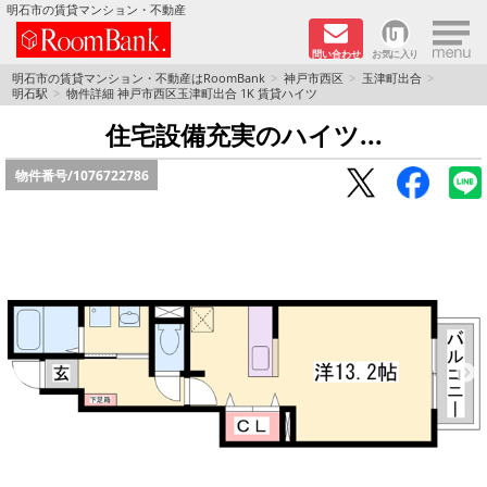
×
明石市の賃貸マンション・不動産
問い合わせ
お気に入り
TOPページ
明石市の賃貸マンション・不動産はRoomBank
神戸市西区
玉津町出合
明石駅
物件詳細 神戸市西区玉津町出合 1K 賃貸ハイツ
分譲マンションシリーズ
住宅設備充実のハイツ...
物件番号/
1076722786
リノベーション物件
敷金·礼金０円！特集
オートロック付き物件特集
路線·駅から探す
地域から探す
地図から探す