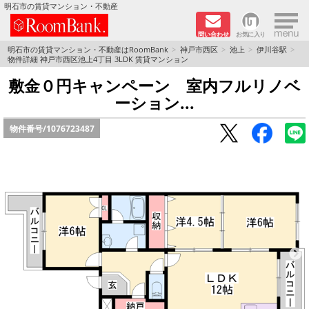
×
明石市の賃貸マンション・不動産
問い合わせ
お気に入り
TOPページ
明石市の賃貸マンション・不動産はRoomBank
神戸市西区
池上
伊川谷駅
物件詳細 神戸市西区池上4丁目 3LDK 賃貸マンション
分譲マンションシリーズ
敷金０円キャンペーン 室内フルリノベ
ーション...
リノベーション物件
物件番号/
1076723487
敷金·礼金０円！特集
オートロック付き物件特集
路線·駅から探す
地域から探す
地図から探す