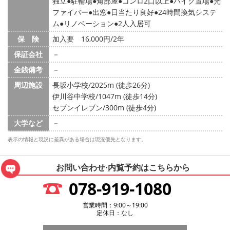
独立
駐輪場
角部屋
コンロ2口以上
バイク置場
光
ファイバー
出窓
日当たり良好
24時間換気システ
ム
リノベーション
2人入居可
保 険
加入要 16,000円/2年
保証会社
－
金銭備考
－
周辺施設
長坂小学校/2025m (徒歩26分)
伊川谷中学校/1047m (徒歩14分)
セブンイレブン/300m (徒歩4分)
大学など
－
表示の情報と現況に差異がある場合は現況優先となります。
お問い合わせ·内覧予約は
こちらから
078-919-1080
営業時間：9:00～19:00
定休日：なし