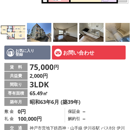
オーナー様へ
スタッフ紹介ページ
LINE公式アカウント
店舗情報·アクセス
お気に入り
お問い合わせ
登録
会社概要
75,000
円
賃 料
メールでお問い合わせ
2,000円
共益費
3LDK
間取り
65.49㎡
専有面積
昭和63年6月 (築39年)
築年月
0円
－
敷 金
保証金
100,000円
－
礼 金
解約引
交 通
神戸市営地下鉄西神・山手線 伊川谷駅 バス8分 伊川