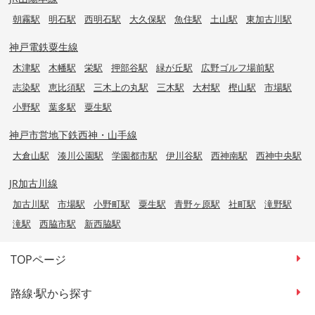
朝霧駅
明石駅
西明石駅
大久保駅
魚住駅
土山駅
東加古川駅
神戸電鉄粟生線
木津駅
木幡駅
栄駅
押部谷駅
緑が丘駅
広野ゴルフ場前駅
志染駅
恵比須駅
三木上の丸駅
三木駅
大村駅
樫山駅
市場駅
小野駅
葉多駅
粟生駅
神戸市営地下鉄西神・山手線
大倉山駅
湊川公園駅
学園都市駅
伊川谷駅
西神南駅
西神中央駅
JR加古川線
加古川駅
市場駅
小野町駅
粟生駅
青野ヶ原駅
社町駅
滝野駅
滝駅
西脇市駅
新西脇駅
TOPページ
路線·駅から探す