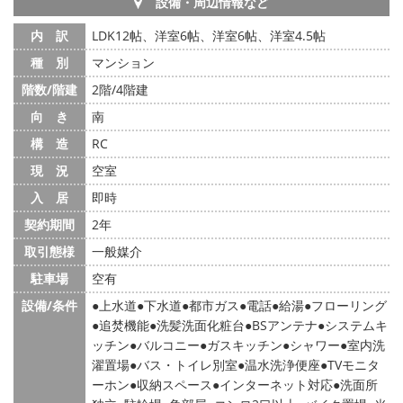
設備・周辺情報など
内 訳
LDK12帖、洋室6帖、洋室6帖、洋室4.5帖
種 別
マンション
階数/階建
2階/4階建
向 き
南
構 造
RC
現 況
空室
入 居
即時
契約期間
2年
取引態様
一般媒介
駐車場
空有
設備/条件
上水道
下水道
都市ガス
電話
給湯
フローリング
追焚機能
洗髪洗面化粧台
BSアンテナ
システムキ
ッチン
バルコニー
ガスキッチン
シャワー
室内洗
濯置場
バス・トイレ別室
温水洗浄便座
TVモニタ
ーホン
収納スペース
インターネット対応
洗面所