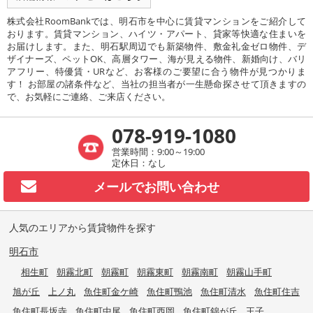
株式会社RoomBankでは、明石市を中心に賃貸マンションをご紹介して
おります。賃貸マンション、ハイツ・アパート、貸家等快適な住まいを
お届けします。また、明石駅周辺でも新築物件、敷金礼金ゼロ物件、デ
ザイナーズ、ペットOK、高層タワー、海が見える物件、新婚向け、バリ
アフリー、特優賃・URなど、お客様のご要望に合う物件が見つかりま
す！ お部屋の諸条件など、当社の担当者が一生懸命探させて頂きますの
で、お気軽にご連絡、ご来店ください。
078-919-1080
営業時間：9:00～19:00
定休日：なし
メールで
お問い合わせ
人気のエリアから賃貸物件を探す
明石市
相生町
朝霧北町
朝霧町
朝霧東町
朝霧南町
朝霧山手町
旭が丘
上ノ丸
魚住町金ケ崎
魚住町鴨池
魚住町清水
魚住町住吉
魚住町長坂寺
魚住町中尾
魚住町西岡
魚住町錦が丘
王子