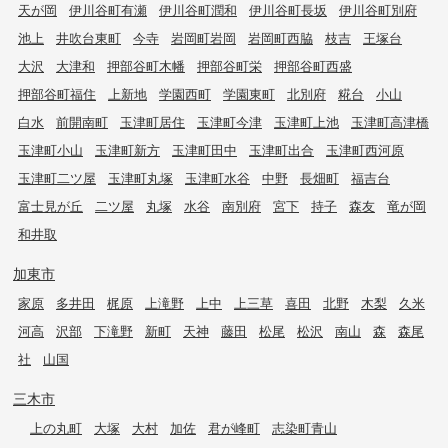
天が岡
伊川谷町有瀬
伊川谷町潤和
伊川谷町長坂
伊川谷町別府
池上
井吹台東町
今寺
岩岡町岩岡
岩岡町西脇
枝吉
王塚台
大沢
大津和
押部谷町木幡
押部谷町栄
押部谷町西盛
押部谷町福住
上新地
学園西町
学園東町
北別府
糀台
小山
白水
前開南町
玉津町居住
玉津町今津
玉津町上池
玉津町高津橋
玉津町小山
玉津町新方
玉津町田中
玉津町出合
玉津町西河原
玉津町二ツ屋
玉津町丸塚
玉津町水谷
中野
長畑町
福吉台
富士見が丘
二ツ屋
丸塚
水谷
南別府
宮下
持子
森友
竜が岡
和井取
加東市
家原
多井田
梶原
上滝野
上中
上三草
喜田
北野
木梨
久米
河高
沢部
下滝野
新町
天神
藤田
松尾
松沢
南山
森
森尾
社
山国
三木市
上の丸町
大塚
大村
加佐
君が峰町
志染町青山