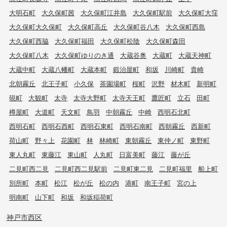
大明石町
大久保町茜
大久保町江井島
大久保町駅前
大久保町大窪
大久保町大久保町
大久保町高丘
大久保町谷八木
大久保町西島
大久保町西脇
大久保町福田
大久保町松陰
大久保町森田
大久保町八木
大久保町ゆりのき通
大蔵谷奥
大蔵町
大蔵天神町
大蔵中町
大蔵八幡町
大蔵本町
鍛治屋町
和坂
川崎町
貴崎
北朝霧丘
北王子町
小久保
茶園場町
桜町
沢野
材木町
新明町
硯町
大観町
太寺
太寺大野町
太寺天王町
鷹匠町
立石
田町
樽屋町
大道町
天文町
鳥羽
中朝霧丘
中崎
西明石北町
西明石町
西明石西町
西明石東町
西明石南町
西朝霧丘
西新町
荷山町
野々上
花園町
林
林崎町
東朝霧丘
東仲ノ町
東野町
東人丸町
東藤江
東山町
人丸町
日富美町
藤江
藤が丘
二見町西二見
二見町西二見駅前
二見町東二見
二見町福里
船上町
別所町
本町
松江
松が丘
松の内
港町
南王子町
宮の上
明南町
山下町
和坂
和坂稲荷町
神戸市西区