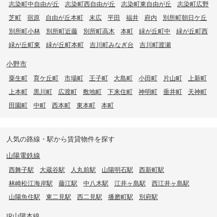
志染町中自由が丘
志染町西自由が丘
志染町東自由が丘
志染町広野
芝町
宿原
自由が丘本町
末広
平田
福井
府内
別所町朝日ケ丘
別所町小林
別所町近藤
別所町高木
本町
緑が丘町中
緑が丘町西
緑が丘町東
緑が丘町本町
吉川町みなぎ台
吉川町渡瀬
小野市
粟生町
育ケ丘町
市場町
王子町
大島町
小田町
片山町
上新町
上本町
黒川町
広渡町
敷地町
下来住町
神明町
垂井町
天神町
田園町
中町
西本町
東本町
本町
人気の路線・駅から賃貸物件を探す
山陽電鉄線
西舞子駅
大蔵谷駅
人丸前駅
山陽明石駅
西新町駅
林崎松江海岸駅
藤江駅
中八木駅
江井ヶ島駅
西江井ヶ島駅
山陽魚住駅
東二見駅
西二見駅
播磨町駅
別府駅
JR山陽本線