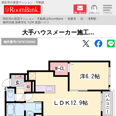
×
明石市の賃貸マンション・不動産
問い合わせ
お気に入り
TOPページ
明石市の賃貸マンション・不動産はRoomBank
加東市
社
滝野駅
物件詳細 加東市社 1LDK 賃貸ハイツ
分譲マンションシリーズ
大手ハウスメーカー施工...
物件番号/
1076726963
リノベーション物件
敷金·礼金０円！特集
オートロック付き物件特集
路線·駅から探す
地域から探す
地図から探す