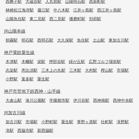
西舞子駅
大蔵谷駅
人丸前駅
山陽明石駅
西新町駅
林崎松江海岸駅
藤江駅
中八木駅
江井ヶ島駅
西江井ヶ島駅
山陽魚住駅
東二見駅
西二見駅
播磨町駅
別府駅
JR山陽本線
朝霧駅
明石駅
西明石駅
大久保駅
魚住駅
土山駅
東加古川駅
神戸電鉄粟生線
木津駅
木幡駅
栄駅
押部谷駅
緑が丘駅
広野ゴルフ場前駅
志染駅
恵比須駅
三木上の丸駅
三木駅
大村駅
樫山駅
市場駅
小野駅
葉多駅
粟生駅
神戸市営地下鉄西神・山手線
大倉山駅
湊川公園駅
学園都市駅
伊川谷駅
西神南駅
西神中央駅
JR加古川線
加古川駅
市場駅
小野町駅
粟生駅
青野ヶ原駅
社町駅
滝野駅
滝駅
西脇市駅
新西脇駅