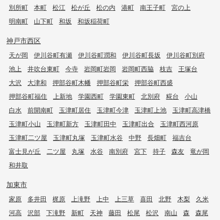
別所町
本町
松江
松が丘
松の内
港町
南王子町
宮の上
明南町
山下町
和坂
和坂稲荷町
神戸市西区
天が岡
伊川谷町有瀬
伊川谷町潤和
伊川谷町長坂
伊川谷町別府
池上
井吹台東町
今寺
岩岡町岩岡
岩岡町西脇
枝吉
王塚台
大沢
大津和
押部谷町木幡
押部谷町栄
押部谷町西盛
押部谷町福住
上新地
学園西町
学園東町
北別府
糀台
小山
白水
前開南町
玉津町居住
玉津町今津
玉津町上池
玉津町高津橋
玉津町小山
玉津町新方
玉津町田中
玉津町出合
玉津町西河原
玉津町二ツ屋
玉津町丸塚
玉津町水谷
中野
長畑町
福吉台
富士見が丘
二ツ屋
丸塚
水谷
南別府
宮下
持子
森友
竜が岡
和井取
加東市
家原
多井田
梶原
上滝野
上中
上三草
喜田
北野
木梨
久米
河高
沢部
下滝野
新町
天神
藤田
松尾
松沢
南山
森
森尾