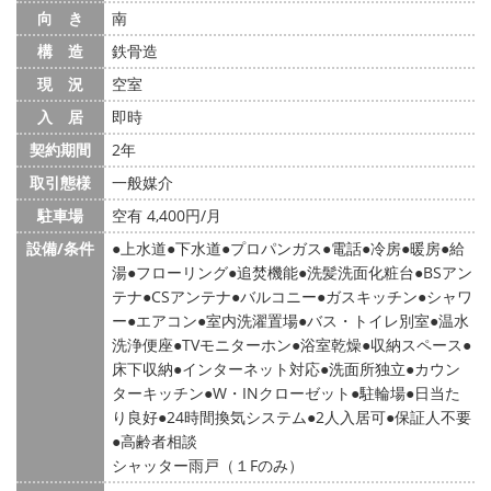
向 き
南
構 造
鉄骨造
現 況
空室
入 居
即時
契約期間
2年
取引態様
一般媒介
駐車場
空有 4,400円/月
設備/条件
上水道
下水道
プロパンガス
電話
冷房
暖房
給
湯
フローリング
追焚機能
洗髪洗面化粧台
BSアン
テナ
CSアンテナ
バルコニー
ガスキッチン
シャワ
ー
エアコン
室内洗濯置場
バス・トイレ別室
温水
洗浄便座
TVモニターホン
浴室乾燥
収納スペース
床下収納
インターネット対応
洗面所独立
カウン
ターキッチン
W・INクローゼット
駐輪場
日当た
り良好
24時間換気システム
2人入居可
保証人不要
高齢者相談
シャッター雨戸（１Fのみ）