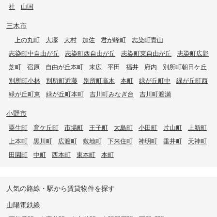
社
山国
三木市
上の丸町
大塚
大村
加佐
君が峰町
志染町青山
志染町中自由が丘
志染町西自由が丘
志染町東自由が丘
志染町広野
芝町
宿原
自由が丘本町
末広
平田
福井
府内
別所町朝日ケ丘
別所町小林
別所町近藤
別所町高木
本町
緑が丘町中
緑が丘町西
緑が丘町東
緑が丘町本町
吉川町みなぎ台
吉川町渡瀬
小野市
粟生町
育ケ丘町
市場町
王子町
大島町
小田町
片山町
上新町
上本町
黒川町
広渡町
敷地町
下来住町
神明町
垂井町
天神町
田園町
中町
西本町
東本町
本町
人気の路線・駅から賃貸物件を探す
山陽電鉄線