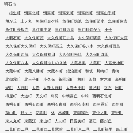
明石市
相生町
朝霧北町
朝霧町
朝霧東町
朝霧南町
朝霧山手町
旭が丘
上ノ丸
魚住町金ケ崎
魚住町鴨池
魚住町清水
魚住町住吉
魚住町長坂寺
魚住町中尾
魚住町西岡
魚住町錦が丘
王子
大明石町
大久保町茜
大久保町江井島
大久保町駅前
大久保町大窪
大久保町大久保町
大久保町高丘
大久保町谷八木
大久保町西島
大久保町西脇
大久保町福田
大久保町松陰
大久保町森田
大久保町八木
大久保町ゆりのき通
大蔵谷奥
大蔵町
大蔵天神町
大蔵中町
大蔵八幡町
大蔵本町
鍛治屋町
和坂
川崎町
貴崎
北朝霧丘
北王子町
小久保
茶園場町
桜町
沢野
材木町
新明町
硯町
大観町
太寺
太寺大野町
太寺天王町
鷹匠町
立石
田町
樽屋町
大道町
天文町
鳥羽
中朝霧丘
中崎
西明石北町
西明石町
西明石西町
西明石東町
西明石南町
西朝霧丘
西新町
荷山町
野々上
花園町
林
林崎町
東朝霧丘
東仲ノ町
東野町
東人丸町
東藤江
東山町
人丸町
日富美町
藤江
藤が丘
二見町西二見
二見町西二見駅前
二見町東二見
二見町福里
船上町