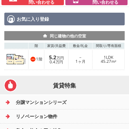
問い合わせる
問い合わせる
お気に入り
登録
同じ建物の他の空室
階
家賃/
共益費
敷金/
礼金
間取り/
専有面積
5.2
－
1LDK
万円
1
階
1
45.27
0.4
ヶ月
m²
万円
賃貸特集
分譲マンションシリーズ
リノベーション物件