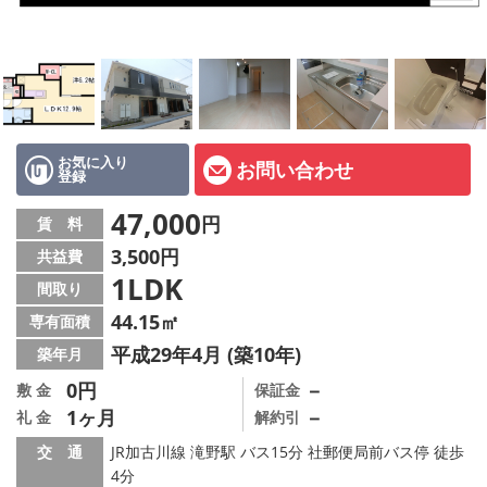
オーナー様へ
スタッフ紹介ページ
LINE公式アカウント
店舗情報·アクセス
お気に入り
お問い合わせ
登録
会社概要
47,000
円
賃 料
3,500円
共益費
メールでお問い合わせ
1LDK
間取り
44.15㎡
専有面積
平成29年4月 (築10年)
築年月
0円
－
敷 金
保証金
1ヶ月
－
礼 金
解約引
交 通
JR加古川線 滝野駅 バス15分 社郵便局前バス停 徒歩
4分