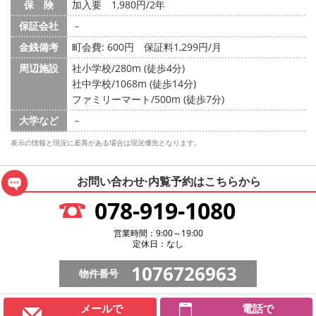
保 険
加入要 1,980円/2年
保証会社
－
金銭備考
町会費: 600円
保証料1,299円/月
周辺施設
社小学校/280m (徒歩4分)
社中学校/1068m (徒歩14分)
ファミリーマート/500m (徒歩7分)
大学など
－
表示の情報と現況に差異がある場合は現況優先となります。
お問い合わせ·内覧予約は
こちらから
078-919-1080
営業時間：9:00～19:00
定休日：なし
1076726963
物件番号
メールで
電話で