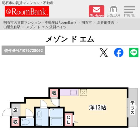
×
明石市の賃貸マンション・不動産
問い合わせ
お気に入り
TOPページ
明石市の賃貸マンション・不動産はRoomBank
明石市
魚住町住吉
山陽魚住駅
メゾン ド エム 賃貸ハイツ
分譲マンションシリーズ
メゾン ド エム
物件番号/
1076728062
リノベーション物件
敷金·礼金０円！特集
オートロック付き物件特集
路線·駅から探す
地域から探す
地図から探す