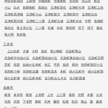
押部谷町福住
上新地
学園西町
学園東町
北別府
北山台
糀台
小山
白水
前開南町
高雄台
玉津町居住
玉津町今津
玉津町上池
玉津町高津橋
玉津町小山
玉津町新方
玉津町田中
玉津町出合
玉津町西河原
玉津町二ツ屋
玉津町丸塚
玉津町水谷
中野
長畑町
福吉台
富士見が丘
二ツ屋
丸塚
水谷
南別府
宮下
持子
森友
竜が岡
和井取
三木市
上の丸町
大塚
大村
加佐
君が峰町
志染町青山
志染町中自由が丘
志染町西自由が丘
志染町東自由が丘
志染町広野
芝町
宿原
自由が丘本町
末広
平田
福井
府内
別所町朝日ケ丘
別所町小林
別所町近藤
別所町高木
本町
緑が丘町中
緑が丘町西
緑が丘町東
緑が丘町本町
吉川町みなぎ台
吉川町渡瀬
加東市
家原
多井田
梶原
上滝野
上中
上三草
喜田
北野
木梨
久米
河高
沢部
下滝野
新町
天神
藤田
松尾
松沢
南山
森
森尾