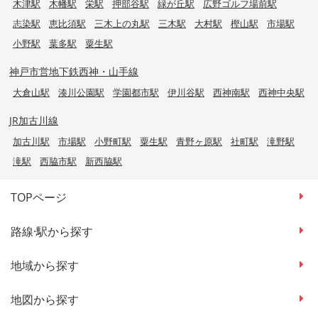
木津駅
木幡駅
栄駅
押部谷駅
緑が丘駅
広野ゴルフ場前駅
志染駅
恵比須駅
三木上の丸駅
三木駅
大村駅
樫山駅
市場駅
小野駅
葉多駅
粟生駅
神戸市営地下鉄西神・山手線
大倉山駅
湊川公園駅
学園都市駅
伊川谷駅
西神南駅
西神中央駅
JR加古川線
加古川駅
市場駅
小野町駅
粟生駅
青野ヶ原駅
社町駅
滝野駅
滝駅
西脇市駅
新西脇駅
TOPページ
路線·駅から探す
地域から探す
地図から探す