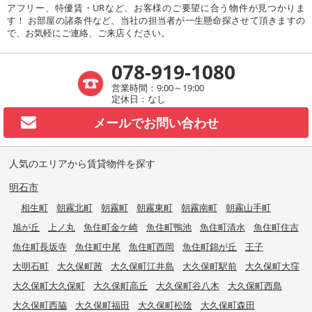
アフリー、特優賃・URなど、お客様のご要望に合う物件が見つかりま
す！ お部屋の諸条件など、当社の担当者が一生懸命探させて頂きますの
で、お気軽にご連絡、ご来店ください。
078-919-1080
営業時間：9:00～19:00
定休日：なし
メールで
お問い合わせ
人気のエリアから賃貸物件を探す
明石市
相生町
朝霧北町
朝霧町
朝霧東町
朝霧南町
朝霧山手町
旭が丘
上ノ丸
魚住町金ケ崎
魚住町鴨池
魚住町清水
魚住町住吉
魚住町長坂寺
魚住町中尾
魚住町西岡
魚住町錦が丘
王子
大明石町
大久保町茜
大久保町江井島
大久保町駅前
大久保町大窪
大久保町大久保町
大久保町高丘
大久保町谷八木
大久保町西島
大久保町西脇
大久保町福田
大久保町松陰
大久保町森田