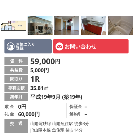
オーナー様へ
スタッフ紹介ページ
LINE公式アカウント
店舗情報·アクセス
お気に入り
お問い合わせ
登録
会社概要
59,000
円
賃 料
5,000円
共益費
メールでお問い合わせ
1R
間取り
35.81㎡
専有面積
平成19年9月 (築19年)
築年月
0円
－
敷 金
保証金
60,000円
－
礼 金
解約引
交 通
山陽電鉄線 山陽魚住駅 徒歩3分
JR山陽本線 魚住駅 徒歩14分