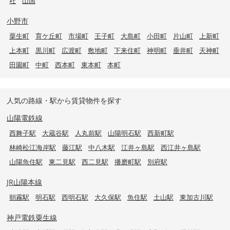
社
山国
小野市
粟生町
育ケ丘町
市場町
王子町
大島町
小田町
片山町
上新町
上本町
黒川町
広渡町
敷地町
下来住町
神明町
垂井町
天神町
田園町
中町
西本町
東本町
本町
人気の路線・駅から賃貸物件を探す
山陽電鉄線
西舞子駅
大蔵谷駅
人丸前駅
山陽明石駅
西新町駅
林崎松江海岸駅
藤江駅
中八木駅
江井ヶ島駅
西江井ヶ島駅
山陽魚住駅
東二見駅
西二見駅
播磨町駅
別府駅
JR山陽本線
朝霧駅
明石駅
西明石駅
大久保駅
魚住駅
土山駅
東加古川駅
神戸電鉄粟生線