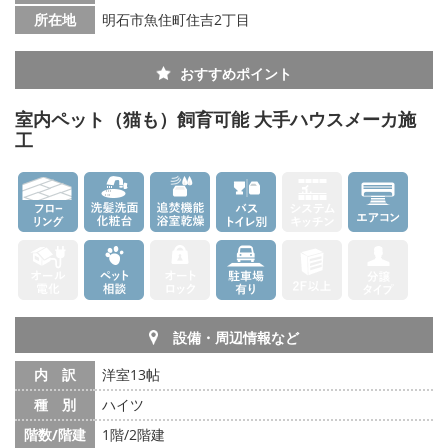
所在地
明石市魚住町住吉2丁目
おすすめポイント
室内ペット（猫も）飼育可能 大手ハウスメーカ施
工
設備・周辺情報など
内 訳
洋室13帖
種 別
ハイツ
階数/階建
1階/2階建