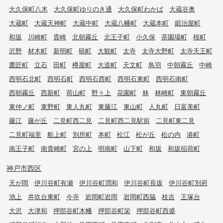
大久保町八木
大久保町ゆりのき通
大久保町わかば
大蔵谷奥
大蔵町
大蔵天神町
大蔵中町
大蔵八幡町
大蔵本町
鍛治屋町
和坂
川崎町
貴崎
北朝霧丘
北王子町
小久保
茶園場町
桜町
沢野
材木町
新明町
硯町
大観町
太寺
太寺大野町
太寺天王町
鷹匠町
立石
田町
樽屋町
大道町
天文町
鳥羽
中朝霧丘
中崎
西明石北町
西明石町
西明石西町
西明石東町
西明石南町
西朝霧丘
西新町
荷山町
野々上
花園町
林
林崎町
東朝霧丘
東仲ノ町
東野町
東人丸町
東藤江
東山町
人丸町
日富美町
藤江
藤が丘
二見町西二見
二見町西二見駅前
二見町東二見
二見町福里
船上町
別所町
本町
松江
松が丘
松の内
港町
南王子町
南貴崎町
宮の上
明南町
山下町
和坂
和坂稲荷町
神戸市西区
天が岡
伊川谷町有瀬
伊川谷町潤和
伊川谷町長坂
伊川谷町別府
池上
井吹台東町
今寺
岩岡町岩岡
岩岡町西脇
枝吉
王塚台
大沢
大津和
押部谷町木幡
押部谷町栄
押部谷町西盛