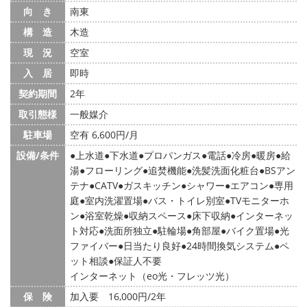
向 き
南東
構 造
木造
現 況
空室
入 居
即時
契約期間
2年
取引態様
一般媒介
駐車場
空有 6,600円/月
設備/条件
上水道
下水道
プロパンガス
電話
冷房
暖房
給
湯
フローリング
追焚機能
洗髪洗面化粧台
BSアン
テナ
CATV
ガスキッチン
シャワー
エアコン
専用
庭
室内洗濯置場
バス・トイレ別室
TVモニターホ
ン
浴室乾燥
収納スペース
床下収納
インターネッ
ト対応
洗面所独立
駐輪場
角部屋
バイク置場
光
ファイバー
日当たり良好
24時間換気システム
ペ
ット相談
保証人不要
インターネット（eo光・フレッツ光）
保 険
加入要 16,000円/2年