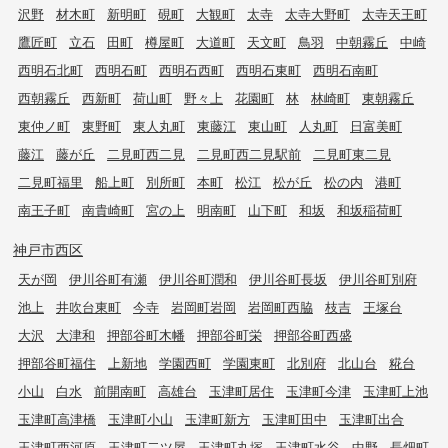
沢野
材木町
新明町
硯町
大観町
太寺
太寺大野町
太寺天王町
鷹匠町
立石
田町
樽屋町
大道町
天文町
鳥羽
中朝霧丘
中崎
西明石北町
西明石町
西明石西町
西明石東町
西明石南町
西朝霧丘
西新町
荷山町
野々上
花園町
林
林崎町
東朝霧丘
東仲ノ町
東野町
東人丸町
東藤江
東山町
人丸町
日富美町
藤江
藤が丘
二見町西二見
二見町西二見駅前
二見町東二見
二見町福里
船上町
別所町
本町
松江
松が丘
松の内
港町
南王子町
南貴崎町
宮の上
明南町
山下町
和坂
和坂稲荷町
神戸市西区
天が岡
伊川谷町有瀬
伊川谷町潤和
伊川谷町長坂
伊川谷町別府
池上
井吹台東町
今寺
岩岡町岩岡
岩岡町西脇
枝吉
王塚台
大沢
大津和
押部谷町木幡
押部谷町栄
押部谷町西盛
押部谷町福住
上新地
学園西町
学園東町
北別府
北山台
糀台
小山
白水
前開南町
高雄台
玉津町居住
玉津町今津
玉津町上池
玉津町高津橋
玉津町小山
玉津町新方
玉津町田中
玉津町出合
玉津町西河原
玉津町二ツ屋
玉津町丸塚
玉津町水谷
中野
長畑町