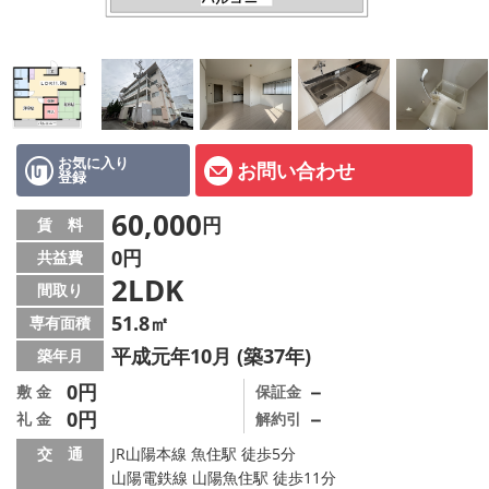
オーナー様へ
スタッフ紹介ページ
LINE公式アカウント
店舗情報·アクセス
お気に入り
お問い合わせ
登録
会社概要
60,000
円
賃 料
0円
共益費
メールでお問い合わせ
2LDK
間取り
51.8㎡
専有面積
平成元年10月 (築37年)
築年月
0円
－
敷 金
保証金
0円
－
礼 金
解約引
交 通
JR山陽本線 魚住駅 徒歩5分
山陽電鉄線 山陽魚住駅 徒歩11分