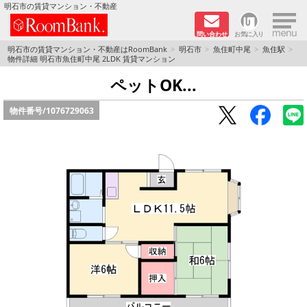
×
明石市の賃貸マンション・不動産
問い合わせ
お気に入り
TOPページ
明石市の賃貸マンション・不動産はRoomBank
明石市
魚住町中尾
魚住駅
物件詳細 明石市魚住町中尾 2LDK 賃貸マンション
分譲マンションシリーズ
ペットOK...
物件番号/
1076729063
リノベーション物件
敷金·礼金０円！特集
オートロック付き物件特集
路線·駅から探す
地域から探す
地図から探す