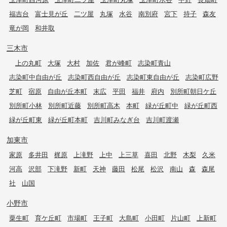
福吉台
富士見が丘
二ツ屋
丸塚
水谷
南別府
宮下
持子
森友
竜が岡
和井取
三木市
上の丸町
大塚
大村
加佐
君が峰町
志染町青山
志染町中自由が丘
志染町西自由が丘
志染町東自由が丘
志染町広野
芝町
宿原
自由が丘本町
末広
平田
福井
府内
別所町朝日ケ丘
別所町小林
別所町近藤
別所町高木
本町
緑が丘町中
緑が丘町西
緑が丘町東
緑が丘町本町
吉川町みなぎ台
吉川町渡瀬
加東市
家原
多井田
梶原
上滝野
上中
上三草
喜田
北野
木梨
久米
河高
沢部
下滝野
新町
天神
藤田
松尾
松沢
南山
森
森尾
社
山国
小野市
粟生町
育ケ丘町
市場町
王子町
大島町
小田町
片山町
上新町