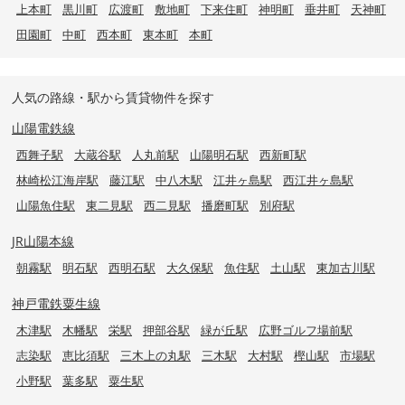
上本町
黒川町
広渡町
敷地町
下来住町
神明町
垂井町
天神町
田園町
中町
西本町
東本町
本町
人気の路線・駅から賃貸物件を探す
山陽電鉄線
西舞子駅
大蔵谷駅
人丸前駅
山陽明石駅
西新町駅
林崎松江海岸駅
藤江駅
中八木駅
江井ヶ島駅
西江井ヶ島駅
山陽魚住駅
東二見駅
西二見駅
播磨町駅
別府駅
JR山陽本線
朝霧駅
明石駅
西明石駅
大久保駅
魚住駅
土山駅
東加古川駅
神戸電鉄粟生線
木津駅
木幡駅
栄駅
押部谷駅
緑が丘駅
広野ゴルフ場前駅
志染駅
恵比須駅
三木上の丸駅
三木駅
大村駅
樫山駅
市場駅
小野駅
葉多駅
粟生駅