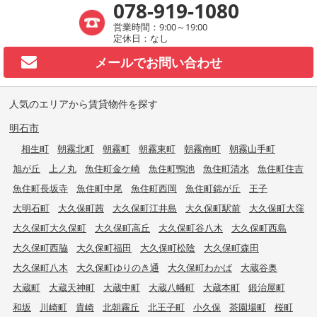
078-919-1080
営業時間：9:00～19:00
定休日：なし
メールで
お問い合わせ
人気のエリアから賃貸物件を探す
明石市
相生町
朝霧北町
朝霧町
朝霧東町
朝霧南町
朝霧山手町
旭が丘
上ノ丸
魚住町金ケ崎
魚住町鴨池
魚住町清水
魚住町住吉
魚住町長坂寺
魚住町中尾
魚住町西岡
魚住町錦が丘
王子
大明石町
大久保町茜
大久保町江井島
大久保町駅前
大久保町大窪
大久保町大久保町
大久保町高丘
大久保町谷八木
大久保町西島
大久保町西脇
大久保町福田
大久保町松陰
大久保町森田
大久保町八木
大久保町ゆりのき通
大久保町わかば
大蔵谷奥
大蔵町
大蔵天神町
大蔵中町
大蔵八幡町
大蔵本町
鍛治屋町
和坂
川崎町
貴崎
北朝霧丘
北王子町
小久保
茶園場町
桜町