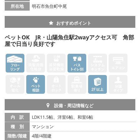
所在地
明石市魚住町中尾
おすすめポイント
ペットOK JR・山陽魚住駅2wayアクセス可 角部
屋で日当り良好です
設備・周辺情報など
内 訳
LDK11.5帖、洋室6帖、和室6帖
種 別
マンション
階数/階建
4階/4階建