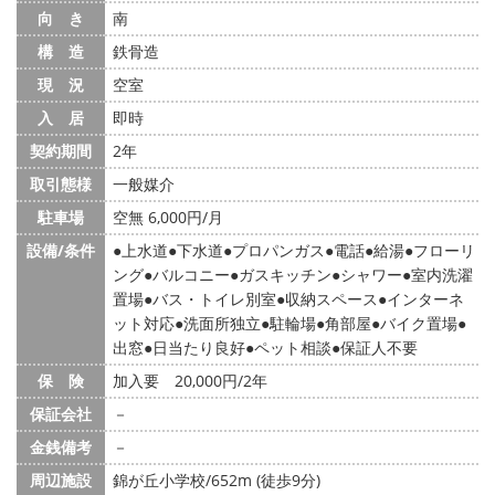
向 き
南
構 造
鉄骨造
現 況
空室
入 居
即時
契約期間
2年
取引態様
一般媒介
駐車場
空無 6,000円/月
設備/条件
上水道
下水道
プロパンガス
電話
給湯
フローリ
ング
バルコニー
ガスキッチン
シャワー
室内洗濯
置場
バス・トイレ別室
収納スペース
インターネ
ット対応
洗面所独立
駐輪場
角部屋
バイク置場
出窓
日当たり良好
ペット相談
保証人不要
保 険
加入要 20,000円/2年
保証会社
－
金銭備考
－
周辺施設
錦が丘小学校/652m (徒歩9分)