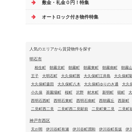
敷金・礼金０円！特集
オートロック付き物件特集
人気のエリアから賃貸物件を探す
明石市
相生町
朝霧北町
朝霧町
朝霧東町
朝霧南町
朝霧
王子
大明石町
大久保町茜
大久保町江井島
大久保町
大久保町森田
大久保町八木
大久保町ゆりのき通
大久
小久保
茶園場町
桜町
沢野
材木町
新明町
硯町
西明石西町
西明石東町
西明石南町
西朝霧丘
西新町
二見町西二見
二見町西二見駅前
二見町東二見
二見町
神戸市西区
天が岡
伊川谷町有瀬
伊川谷町潤和
伊川谷町長坂
伊