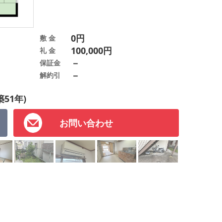
0円
敷 金
100,000円
礼 金
－
保証金
－
解約引
築51年)
お問い合わせ