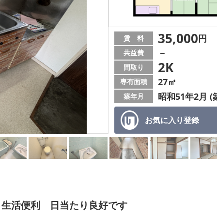
35,000
円
賃 料
－
共益費
2K
間取り
27㎡
専有面積
昭和51年2月 (
築年月
お気に入り
登録
く生活便利 日当たり良好です