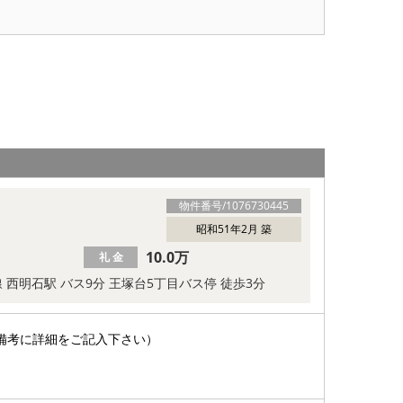
物件番号/
1076730445
昭和51年2月 築
10.0万
礼 金
線 西明石駅 バス9分 王塚台5丁目バス停 徒歩3分
備考に詳細をご記入下さい）