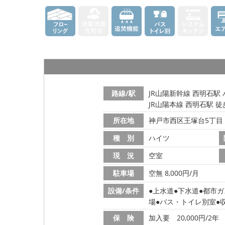
路線/駅
JR山陽新幹線 西明石駅
JR山陽本線 西明石駅 徒
所在地
神戸市西区王塚台5丁目
種 別
ハイツ
現 況
空室
駐車場
空無 8,000円/月
設備/条件
上水道
下水道
都市ガ
場
バス・トイレ別室
保 険
加入要 20,000円/2年