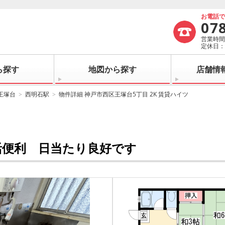
お電話
07
営業時間：
定休日
ら探す
地図から探す
店舗情
王塚台
西明石駅
物件詳細 神戸市西区王塚台5丁目 2K 賃貸ハイツ
活便利 日当たり良好です