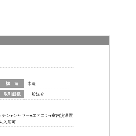
構 造
木造
取引態様
一般媒介
ッチン
シャワー
エアコン
室内洗濯置
2人入居可