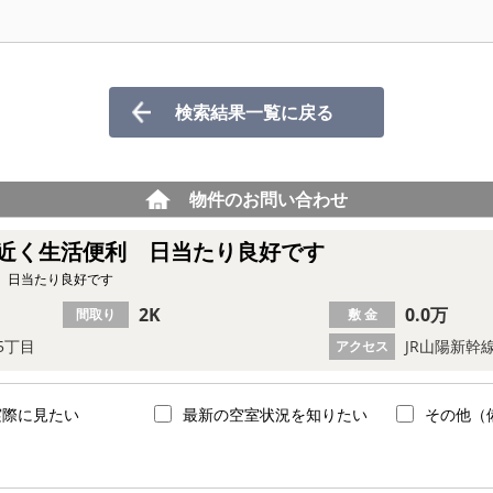
検索結果一覧に戻る
物件のお問い合わせ
近く生活便利 日当たり良好です
 日当たり良好です
2K
0.0万
間取り
敷 金
5丁目
JR山陽新幹
アクセス
実際に見たい
最新の空室状況を知りたい
その他（