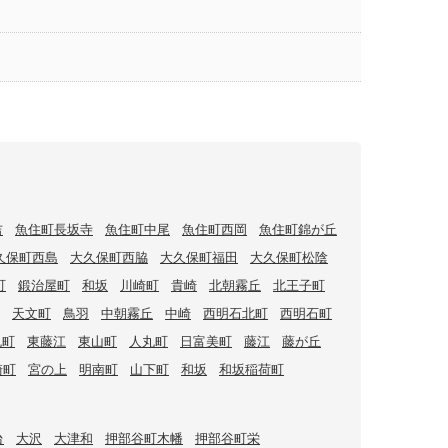
吉
魚住町長坂寺
魚住町中尾
魚住町西岡
魚住町錦が丘
久保町西島
大久保町西脇
大久保町福田
大久保町松陰
町
鍛治屋町
和坂
川崎町
貴崎
北朝霧丘
北王子町
天文町
鳥羽
中朝霧丘
中崎
西明石北町
西明石町
丸町
東藤江
東山町
人丸町
日富美町
藤江
藤が丘
崎町
宮の上
明南町
山下町
和坂
和坂稲荷町
台
大沢
大津和
押部谷町木幡
押部谷町栄