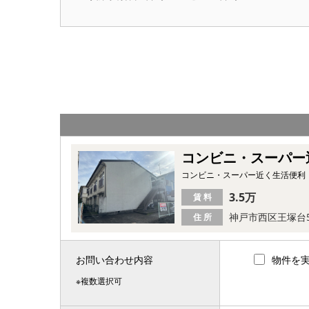
コンビニ・スーパー
コンビニ・スーパー近く生活便利
3.5万
賃 料
神戸市西区王塚台
住 所
お問い合わせ内容
物件を
※複数選択可