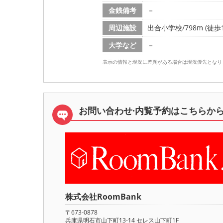
金銭備考
－
周辺施設
出合小学校/798m (徒歩1
大学など
－
表示の情報と現況に差異がある場合は現況優先となり
お問い合わせ·内覧予約は
こちらか
株式会社RoomBank
〒673-0878
兵庫県明石市山下町13-14 セレス山下町1F