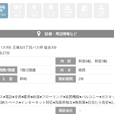
設備・周辺情報など
 バス9分 王塚台5丁目バス停 徒歩3分
歩27分
内 訳
和室6帖、和室3帖
階数/階建
1階/2階建
向 き
南西
入 居
即時
契約期間
2年
ス
電話
冷房
暖房
給湯
フローリング
追焚機能
バルコニー
ガスキ
収納スペース
インターネット対応
洗面所独立
角部屋
日当たり良好
保証会社
－