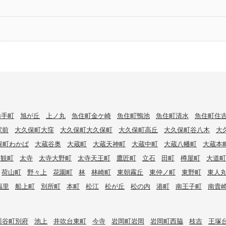
山手町
旭が丘
上ノ丸
魚住町金ケ崎
魚住町鴨池
魚住町清水
魚住町住
駅前
大久保町大窪
大久保町大久保町
大久保町高丘
大久保町谷八木
大
保町わかば
大蔵谷奥
大蔵町
大蔵天神町
大蔵中町
大蔵八幡町
大蔵本
大観町
太寺
太寺大野町
太寺天王町
鷹匠町
立石
田町
樽屋町
大道町
荷山町
野々上
花園町
林
林崎町
東朝霧丘
東仲ノ町
東野町
東人
福里
船上町
別所町
本町
松江
松が丘
松の内
港町
南王子町
南貴
川谷町別府
池上
井吹台東町
今寺
岩岡町岩岡
岩岡町西脇
枝吉
王塚