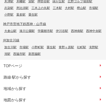
木津駅
木幡駅
栄駅
押部谷駅
緑が丘駅
広野ゴルフ場前駅
志染駅
恵比須駅
三木上の丸駅
三木駅
大村駅
樫山駅
市場駅
小野駅
葉多駅
粟生駅
神戸市営地下鉄西神・山手線
大倉山駅
湊川公園駅
学園都市駅
伊川谷駅
西神南駅
西神中央駅
JR加古川線
加古川駅
市場駅
小野町駅
粟生駅
青野ヶ原駅
社町駅
滝野駅
滝駅
西脇市駅
新西脇駅
TOPページ
路線·駅から探す
地域から探す
地図から探す