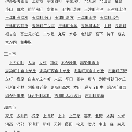
押部谷町福住
上新地
学園西町
学園東町
北別府
北山台
糀台
小山
白水
前開南町
高雄台
玉津町居住
玉津町今津
玉津町上池
玉津町高津橋
玉津町小山
玉津町新方
玉津町田中
玉津町出合
玉津町西河原
玉津町二ツ屋
玉津町丸塚
玉津町水谷
中野
長畑町
福吉台
富士見が丘
二ツ屋
丸塚
水谷
南別府
宮下
持子
森友
竜が岡
和井取
三木市
上の丸町
大塚
大村
加佐
君が峰町
志染町青山
志染町中自由が丘
志染町西自由が丘
志染町東自由が丘
志染町広野
芝町
宿原
自由が丘本町
末広
平田
福井
府内
別所町朝日ケ丘
別所町小林
別所町近藤
別所町高木
本町
緑が丘町中
緑が丘町西
緑が丘町東
緑が丘町本町
吉川町みなぎ台
吉川町渡瀬
加東市
家原
多井田
梶原
上滝野
上中
上三草
喜田
北野
木梨
久米
河高
沢部
下滝野
新町
天神
藤田
松尾
松沢
南山
森
森尾