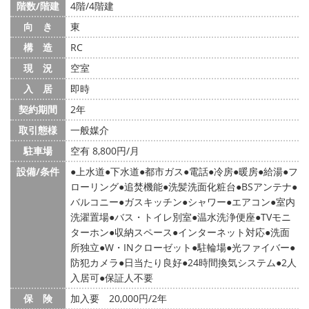
階数/階建
4階/4階建
向 き
東
構 造
RC
現 況
空室
入 居
即時
契約期間
2年
取引態様
一般媒介
駐車場
空有 8,800円/月
設備/条件
上水道
下水道
都市ガス
電話
冷房
暖房
給湯
フ
ローリング
追焚機能
洗髪洗面化粧台
BSアンテナ
バルコニー
ガスキッチン
シャワー
エアコン
室内
洗濯置場
バス・トイレ別室
温水洗浄便座
TVモニ
ターホン
収納スペース
インターネット対応
洗面
所独立
W・INクローゼット
駐輪場
光ファイバー
防犯カメラ
日当たり良好
24時間換気システム
2人
入居可
保証人不要
保 険
加入要 20,000円/2年