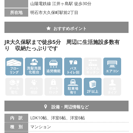
山陽電鉄線 江井ヶ島駅 徒歩30分
所在地
明石市大久保町駅前2丁目
おすすめポイント
JR大久保駅まで徒歩5分 周辺に生活施設多数有
り 収納たっぷりです
設備・周辺情報など
内 訳
LDK10帖、洋室6帖、洋室6帖
種 別
マンション