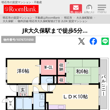
×
明石市の賃貸マンション・不動産
問い合わせ
お気に入り
TOPページ
明石市の賃貸マンション・不動産はRoomBank
明石市
大久保町駅前
大久保駅
物件詳細 明石市大久保町駅前2丁目 2LDK 賃貸マンション
分譲マンションシリーズ
JR大久保駅まで徒歩5分...
物件番号/
1076731050
リノベーション物件
敷金·礼金０円！特集
オートロック付き物件特集
路線·駅から探す
地域から探す
地図から探す