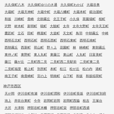
大久保町八木
大久保町ゆりのき通
大久保町わかば
大蔵谷奥
大蔵町
大蔵天神町
大蔵中町
大蔵八幡町
大蔵本町
鍛治屋町
和坂
川崎町
貴崎
北朝霧丘
北王子町
小久保
茶園場町
桜町
沢野
材木町
新明町
硯町
大観町
太寺
太寺大野町
太寺天王町
鷹匠町
立石
田町
樽屋町
大道町
天文町
鳥羽
中朝霧丘
中崎
西明石北町
西明石町
西明石西町
西明石東町
西明石南町
西朝霧丘
西新町
荷山町
野々上
花園町
林
林崎町
東朝霧丘
東仲ノ町
東野町
東人丸町
東藤江
東山町
人丸町
日富美町
藤江
藤が丘
二見町西二見
二見町西二見駅前
二見町東二見
二見町福里
船上町
別所町
本町
松江
松が丘
松の内
港町
南王子町
南貴崎町
宮の上
明南町
山下町
和坂
和坂稲荷町
神戸市西区
天が岡
伊川谷町有瀬
伊川谷町潤和
伊川谷町長坂
伊川谷町別府
池上
井吹台東町
今寺
岩岡町岩岡
岩岡町西脇
枝吉
王塚台
大沢
大津和
押部谷町木幡
押部谷町栄
押部谷町西盛