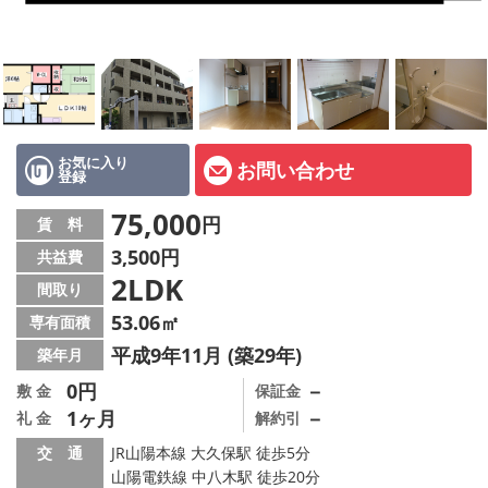
オーナー様へ
スタッフ紹介ページ
LINE公式アカウント
店舗情報·アクセス
お気に入り
お問い合わせ
登録
会社概要
75,000
円
賃 料
3,500円
共益費
メールでお問い合わせ
2LDK
間取り
53.06㎡
専有面積
平成9年11月 (築29年)
築年月
0円
－
敷 金
保証金
1ヶ月
－
礼 金
解約引
交 通
JR山陽本線 大久保駅 徒歩5分
山陽電鉄線 中八木駅 徒歩20分