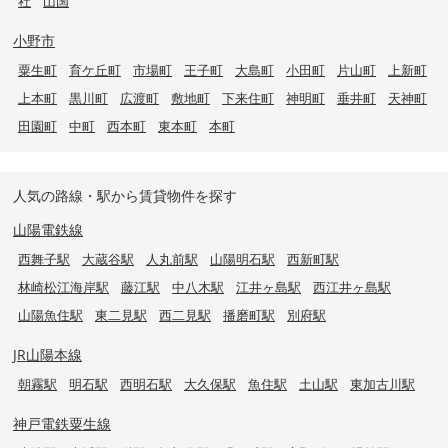
社
山国
小野市
粟生町
育ケ丘町
市場町
王子町
大島町
小田町
片山町
上新町
上本町
黒川町
広渡町
敷地町
下来住町
神明町
垂井町
天神町
田園町
中町
西本町
東本町
本町
人気の路線・駅から賃貸物件を探す
山陽電鉄線
西舞子駅
大蔵谷駅
人丸前駅
山陽明石駅
西新町駅
林崎松江海岸駅
藤江駅
中八木駅
江井ヶ島駅
西江井ヶ島駅
山陽魚住駅
東二見駅
西二見駅
播磨町駅
別府駅
JR山陽本線
朝霧駅
明石駅
西明石駅
大久保駅
魚住駅
土山駅
東加古川駅
神戸電鉄粟生線