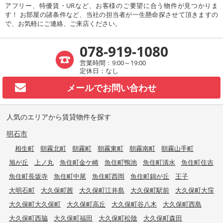
アフリー、特優賃・URなど、お客様のご要望に合う物件が見つかりま
す！ お部屋の諸条件など、当社の担当者が一生懸命探させて頂きますの
で、お気軽にご連絡、ご来店ください。
078-919-1080
営業時間：9:00～19:00
定休日：なし
メールで
お問い合わせ
人気のエリアから賃貸物件を探す
明石市
相生町
朝霧北町
朝霧町
朝霧東町
朝霧南町
朝霧山手町
旭が丘
上ノ丸
魚住町金ケ崎
魚住町鴨池
魚住町清水
魚住町住吉
魚住町長坂寺
魚住町中尾
魚住町西岡
魚住町錦が丘
王子
大明石町
大久保町茜
大久保町江井島
大久保町駅前
大久保町大窪
大久保町大久保町
大久保町高丘
大久保町谷八木
大久保町西島
大久保町西脇
大久保町福田
大久保町松陰
大久保町森田