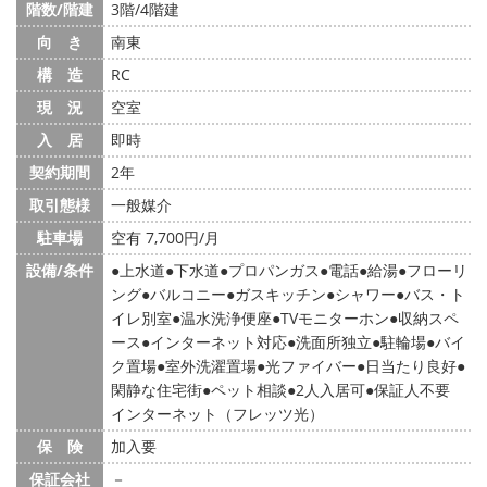
階数/階建
3階/4階建
向 き
南東
構 造
RC
現 況
空室
入 居
即時
契約期間
2年
取引態様
一般媒介
駐車場
空有 7,700円/月
設備/条件
上水道
下水道
プロパンガス
電話
給湯
フローリ
ング
バルコニー
ガスキッチン
シャワー
バス・ト
イレ別室
温水洗浄便座
TVモニターホン
収納スペ
ース
インターネット対応
洗面所独立
駐輪場
バイ
ク置場
室外洗濯置場
光ファイバー
日当たり良好
閑静な住宅街
ペット相談
2人入居可
保証人不要
インターネット（フレッツ光）
保 険
加入要
保証会社
－