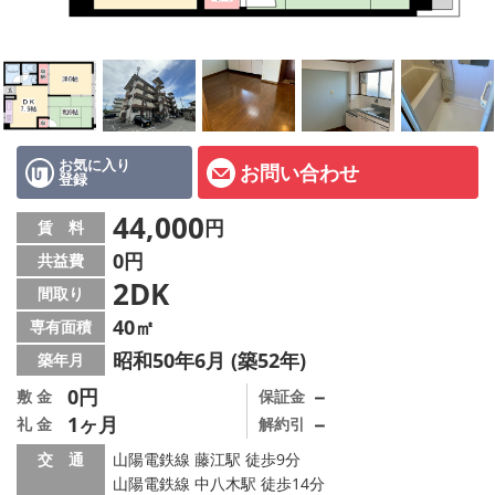
オーナー様へ
スタッフ紹介ページ
LINE公式アカウント
店舗情報·アクセス
お気に入り
お問い合わせ
登録
会社概要
44,000
円
賃 料
0円
共益費
メールでお問い合わせ
2DK
間取り
40㎡
専有面積
昭和50年6月 (築52年)
築年月
0円
－
敷 金
保証金
1ヶ月
－
礼 金
解約引
交 通
山陽電鉄線 藤江駅 徒歩9分
山陽電鉄線 中八木駅 徒歩14分