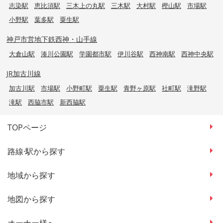
志染駅
恵比須駅
三木上の丸駅
三木駅
大村駅
樫山駅
市場駅
小野駅
葉多駅
粟生駅
神戸市営地下鉄西神・山手線
大倉山駅
湊川公園駅
学園都市駅
伊川谷駅
西神南駅
西神中央駅
JR加古川線
加古川駅
市場駅
小野町駅
粟生駅
青野ヶ原駅
社町駅
滝野駅
滝駅
西脇市駅
新西脇駅
TOPページ
路線·駅から探す
地域から探す
地図から探す
オーナー様へ