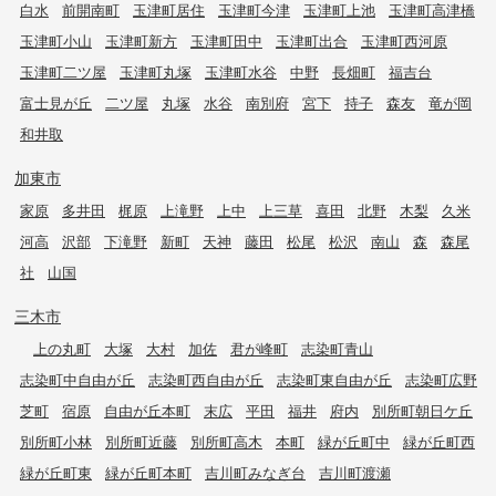
白水
前開南町
玉津町居住
玉津町今津
玉津町上池
玉津町高津橋
玉津町小山
玉津町新方
玉津町田中
玉津町出合
玉津町西河原
玉津町二ツ屋
玉津町丸塚
玉津町水谷
中野
長畑町
福吉台
富士見が丘
二ツ屋
丸塚
水谷
南別府
宮下
持子
森友
竜が岡
和井取
加東市
家原
多井田
梶原
上滝野
上中
上三草
喜田
北野
木梨
久米
河高
沢部
下滝野
新町
天神
藤田
松尾
松沢
南山
森
森尾
社
山国
三木市
上の丸町
大塚
大村
加佐
君が峰町
志染町青山
志染町中自由が丘
志染町西自由が丘
志染町東自由が丘
志染町広野
芝町
宿原
自由が丘本町
末広
平田
福井
府内
別所町朝日ケ丘
別所町小林
別所町近藤
別所町高木
本町
緑が丘町中
緑が丘町西
緑が丘町東
緑が丘町本町
吉川町みなぎ台
吉川町渡瀬