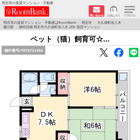
×
明石市の賃貸マンション・不動産
問い合わせ
お気に入り
TOPページ
明石市の賃貸マンション・不動産はRoomBank
明石市
大久保町谷八木
藤江駅
物件詳細 明石市大久保町谷八木 2DK 賃貸マンション
分譲マンションシリーズ
ペット（猫）飼育可☆...
物件番号/
1076731494
リノベーション物件
敷金·礼金０円！特集
オートロック付き物件特集
路線·駅から探す
地域から探す
地図から探す