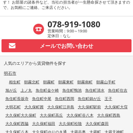
す！ お部屋の諸条件など、当社の担当者が一生懸命探させて頂きますの
で、お気軽にご連絡、ご来店ください。
078-919-1080
営業時間：9:00～19:00
定休日：なし
メールで
お問い合わせ
人気のエリアから賃貸物件を探す
明石市
相生町
朝霧北町
朝霧町
朝霧東町
朝霧南町
朝霧山手町
旭が丘
上ノ丸
魚住町金ケ崎
魚住町鴨池
魚住町清水
魚住町住吉
魚住町長坂寺
魚住町中尾
魚住町西岡
魚住町錦が丘
王子
大明石町
大久保町茜
大久保町江井島
大久保町駅前
大久保町大窪
大久保町大久保町
大久保町高丘
大久保町谷八木
大久保町西島
大久保町西脇
大久保町福田
大久保町松陰
大久保町森田
大久保町八木
大久保町ゆりのき通
大蔵谷奥
大蔵町
大蔵天神町