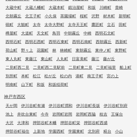
大蔵中町
大蔵八幡町
大蔵本町
鍛治屋町
和坂
川崎町
貴崎
北朝霧丘
北王子町
小久保
茶園場町
桜町
沢野
材木町
新明町
硯町
大観町
太寺
太寺大野町
太寺天王町
鷹匠町
立石
田町
樽屋町
大道町
天文町
鳥羽
中朝霧丘
中崎
西明石北町
西明石町
西明石西町
西明石東町
西明石南町
西朝霧丘
西新町
荷山町
野々上
花園町
林
林崎町
東朝霧丘
東仲ノ町
東野町
東人丸町
東藤江
東山町
人丸町
日富美町
藤江
藤が丘
二見町西二見
二見町西二見駅前
二見町東二見
二見町福里
船上町
別所町
本町
松江
松が丘
松の内
港町
南王子町
宮の上
明南町
山下町
和坂
和坂稲荷町
神戸市西区
天が岡
伊川谷町有瀬
伊川谷町潤和
伊川谷町長坂
伊川谷町別府
池上
井吹台東町
今寺
岩岡町岩岡
岩岡町西脇
枝吉
王塚台
大沢
大津和
押部谷町木幡
押部谷町栄
押部谷町西盛
押部谷町福住
上新地
学園西町
学園東町
北別府
糀台
小山