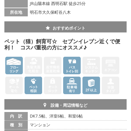
JR山陽本線 西明石駅 徒歩25分
所在地
明石市大久保町谷八木
おすすめポイント
ペット（猫）飼育可☆ セブンイレブン近くで便
利！ コスパ重視の方にオススメ♪
設備・周辺情報など
内 訳
DK7.5帖、洋室6帖、和室6帖
種 別
マンション