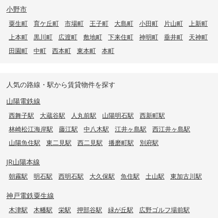
小野市
粟生町
育ケ丘町
市場町
王子町
大島町
小田町
片山町
上新町
上本町
黒川町
広渡町
敷地町
下来住町
神明町
垂井町
天神町
田園町
中町
西本町
東本町
本町
人気の路線・駅から賃貸物件を探す
山陽電鉄線
西舞子駅
大蔵谷駅
人丸前駅
山陽明石駅
西新町駅
林崎松江海岸駅
藤江駅
中八木駅
江井ヶ島駅
西江井ヶ島駅
山陽魚住駅
東二見駅
西二見駅
播磨町駅
別府駅
JR山陽本線
朝霧駅
明石駅
西明石駅
大久保駅
魚住駅
土山駅
東加古川駅
神戸電鉄粟生線
木津駅
木幡駅
栄駅
押部谷駅
緑が丘駅
広野ゴルフ場前駅