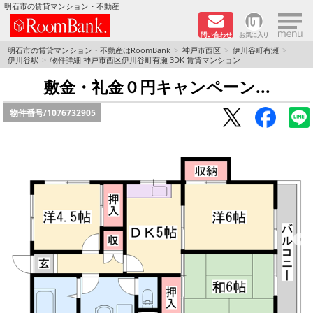
×
明石市の賃貸マンション・不動産
問い合わせ
お気に入り
TOPページ
明石市の賃貸マンション・不動産はRoomBank
神戸市西区
伊川谷町有瀬
伊川谷駅
物件詳細 神戸市西区伊川谷町有瀬 3DK 賃貸マンション
分譲マンションシリーズ
敷金・礼金０円キャンペーン...
物件番号/
1076732905
リノベーション物件
敷金·礼金０円！特集
オートロック付き物件特集
路線·駅から探す
地域から探す
地図から探す