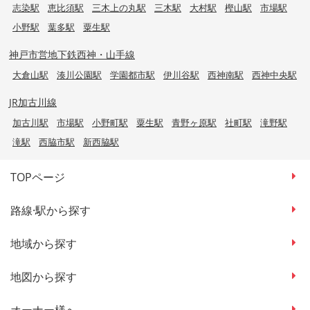
志染駅
恵比須駅
三木上の丸駅
三木駅
大村駅
樫山駅
市場駅
小野駅
葉多駅
粟生駅
神戸市営地下鉄西神・山手線
大倉山駅
湊川公園駅
学園都市駅
伊川谷駅
西神南駅
西神中央駅
JR加古川線
加古川駅
市場駅
小野町駅
粟生駅
青野ヶ原駅
社町駅
滝野駅
滝駅
西脇市駅
新西脇駅
TOPページ
路線·駅から探す
地域から探す
地図から探す
オーナー様へ