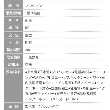
種 別
マンション
階数/階建
1階/4階建
向 き
南西
構 造
RC
現 況
空室
入 居
即時
契約期間
2年
取引態様
一般媒介
駐車場
空無
設備/条件
上水道
下水道
プロパンガス
電話
給湯
フローリ
ング
CATV
バルコニー
ガスキッチン
シャワー
室
内洗濯置場
バス・トイレ別室
収納スペース
イン
ターネット対応
洗面所独立
駐輪場
角部屋
バイク
置場
光ファイバー
日当たり良好
高齢者相談
インターネット（NTT光・J-COM）
保 険
加入要 17,000円/1年