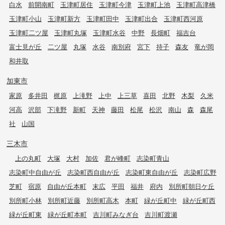
白水
前開南町
玉津町居住
玉津町今津
玉津町上池
玉津町高津橋
玉津町小山
玉津町新方
玉津町田中
玉津町出合
玉津町西河原
玉津町二ツ屋
玉津町丸塚
玉津町水谷
中野
長畑町
福吉台
富士見が丘
二ツ屋
丸塚
水谷
南別府
宮下
持子
森友
竜が岡
和井取
加東市
家原
多井田
梶原
上滝野
上中
上三草
喜田
北野
木梨
久米
河高
沢部
下滝野
新町
天神
藤田
松尾
松沢
南山
森
森尾
社
山国
三木市
上の丸町
大塚
大村
加佐
君が峰町
志染町青山
志染町中自由が丘
志染町西自由が丘
志染町東自由が丘
志染町広野
芝町
宿原
自由が丘本町
末広
平田
福井
府内
別所町朝日ケ丘
別所町小林
別所町近藤
別所町高木
本町
緑が丘町中
緑が丘町西
緑が丘町東
緑が丘町本町
吉川町みなぎ台
吉川町渡瀬