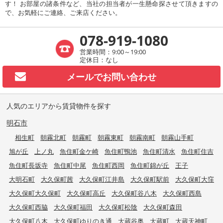
す！ お部屋の諸条件など、当社の担当者が一生懸命探させて頂きますの
で、お気軽にご連絡、ご来店ください。
078-919-1080
営業時間：9:00～19:00
定休日：なし
メールで
お問い合わせ
人気のエリアから賃貸物件を探す
明石市
相生町
朝霧北町
朝霧町
朝霧東町
朝霧南町
朝霧山手町
旭が丘
上ノ丸
魚住町金ケ崎
魚住町鴨池
魚住町清水
魚住町住吉
魚住町長坂寺
魚住町中尾
魚住町西岡
魚住町錦が丘
王子
大明石町
大久保町茜
大久保町江井島
大久保町駅前
大久保町大窪
大久保町大久保町
大久保町高丘
大久保町谷八木
大久保町西島
大久保町西脇
大久保町福田
大久保町松陰
大久保町森田
大久保町八木
大久保町ゆりのき通
大蔵谷奥
大蔵町
大蔵天神町