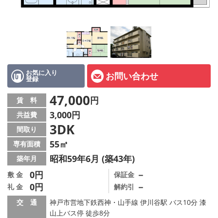
オーナー様へ
スタッフ紹介ページ
LINE公式アカウント
店舗情報·アクセス
お気に入り
お問い合わせ
登録
会社概要
47,000
円
賃 料
3,000円
共益費
メールでお問い合わせ
3DK
間取り
55㎡
専有面積
昭和59年6月 (築43年)
築年月
0円
－
敷 金
保証金
0円
－
礼 金
解約引
交 通
神戸市営地下鉄西神・山手線 伊川谷駅 バス10分 漆
山上バス停 徒歩8分