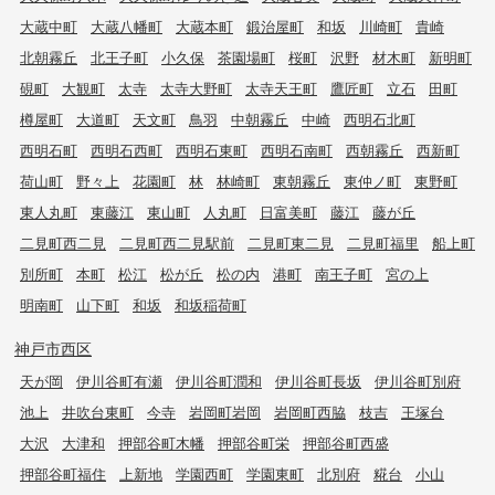
大蔵中町
大蔵八幡町
大蔵本町
鍛治屋町
和坂
川崎町
貴崎
北朝霧丘
北王子町
小久保
茶園場町
桜町
沢野
材木町
新明町
硯町
大観町
太寺
太寺大野町
太寺天王町
鷹匠町
立石
田町
樽屋町
大道町
天文町
鳥羽
中朝霧丘
中崎
西明石北町
西明石町
西明石西町
西明石東町
西明石南町
西朝霧丘
西新町
荷山町
野々上
花園町
林
林崎町
東朝霧丘
東仲ノ町
東野町
東人丸町
東藤江
東山町
人丸町
日富美町
藤江
藤が丘
二見町西二見
二見町西二見駅前
二見町東二見
二見町福里
船上町
別所町
本町
松江
松が丘
松の内
港町
南王子町
宮の上
明南町
山下町
和坂
和坂稲荷町
神戸市西区
天が岡
伊川谷町有瀬
伊川谷町潤和
伊川谷町長坂
伊川谷町別府
池上
井吹台東町
今寺
岩岡町岩岡
岩岡町西脇
枝吉
王塚台
大沢
大津和
押部谷町木幡
押部谷町栄
押部谷町西盛
押部谷町福住
上新地
学園西町
学園東町
北別府
糀台
小山