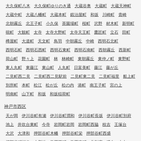
大久保町八木
大久保町ゆりのき通
大蔵谷奥
大蔵町
大蔵天神町
大蔵中町
大蔵八幡町
大蔵本町
鍛治屋町
和坂
川崎町
貴崎
北朝霧丘
北王子町
小久保
茶園場町
桜町
沢野
材木町
新明町
硯町
大観町
太寺
太寺大野町
太寺天王町
鷹匠町
立石
田町
樽屋町
大道町
天文町
鳥羽
中朝霧丘
中崎
西明石北町
西明石町
西明石西町
西明石東町
西明石南町
西朝霧丘
西新町
荷山町
野々上
花園町
林
林崎町
東朝霧丘
東仲ノ町
東野町
東人丸町
東藤江
東山町
人丸町
日富美町
藤江
藤が丘
二見町西二見
二見町西二見駅前
二見町東二見
二見町福里
船上町
別所町
本町
松江
松が丘
松の内
港町
南王子町
宮の上
明南町
山下町
和坂
和坂稲荷町
神戸市西区
天が岡
伊川谷町有瀬
伊川谷町潤和
伊川谷町長坂
伊川谷町別府
池上
井吹台東町
今寺
岩岡町岩岡
岩岡町西脇
枝吉
王塚台
大沢
大津和
押部谷町木幡
押部谷町栄
押部谷町西盛