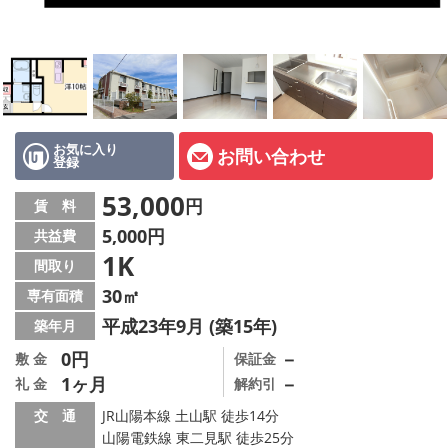
オーナー様へ
スタッフ紹介ページ
LINE公式アカウント
店舗情報·アクセス
お気に入り
お問い合わせ
登録
会社概要
53,000
円
賃 料
5,000円
共益費
メールでお問い合わせ
1K
間取り
30㎡
専有面積
平成23年9月 (築15年)
築年月
0円
－
敷 金
保証金
1ヶ月
－
礼 金
解約引
交 通
JR山陽本線 土山駅 徒歩14分
山陽電鉄線 東二見駅 徒歩25分