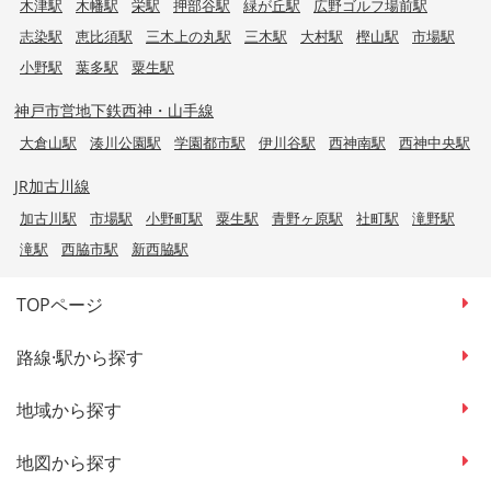
木津駅
木幡駅
栄駅
押部谷駅
緑が丘駅
広野ゴルフ場前駅
志染駅
恵比須駅
三木上の丸駅
三木駅
大村駅
樫山駅
市場駅
小野駅
葉多駅
粟生駅
神戸市営地下鉄西神・山手線
大倉山駅
湊川公園駅
学園都市駅
伊川谷駅
西神南駅
西神中央駅
JR加古川線
加古川駅
市場駅
小野町駅
粟生駅
青野ヶ原駅
社町駅
滝野駅
滝駅
西脇市駅
新西脇駅
TOPページ
路線·駅から探す
地域から探す
地図から探す