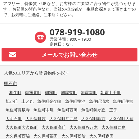
アフリー、特優賃・URなど、お客様のご要望に合う物件が見つかりま
す！ お部屋の諸条件など、当社の担当者が一生懸命探させて頂きますの
で、お気軽にご連絡、ご来店ください。
078-919-1080
営業時間：9:00～19:00
定休日：なし
メールで
お問い合わせ
人気のエリアから賃貸物件を探す
明石市
相生町
朝霧北町
朝霧町
朝霧東町
朝霧南町
朝霧山手町
旭が丘
上ノ丸
魚住町金ケ崎
魚住町鴨池
魚住町清水
魚住町住吉
魚住町長坂寺
魚住町中尾
魚住町西岡
魚住町錦が丘
王子
大明石町
大久保町茜
大久保町江井島
大久保町駅前
大久保町大窪
大久保町大久保町
大久保町高丘
大久保町谷八木
大久保町西島
大久保町西脇
大久保町福田
大久保町松陰
大久保町森田