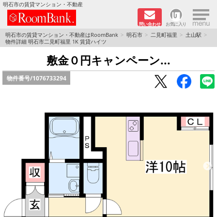
×
明石市の賃貸マンション・不動産
問い合わせ
お気に入り
TOPページ
明石市の賃貸マンション・不動産はRoomBank
明石市
二見町福里
土山駅
物件詳細 明石市二見町福里 1K 賃貸ハイツ
分譲マンションシリーズ
敷金０円キャンペーン...
物件番号/
1076733294
リノベーション物件
敷金·礼金０円！特集
オートロック付き物件特集
路線·駅から探す
地域から探す
地図から探す