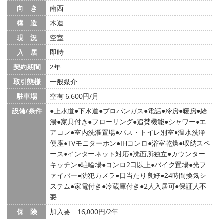
向 き
南西
構 造
木造
現 況
空室
入 居
即時
契約期間
2年
取引態様
一般媒介
駐車場
空有 6,600円/月
設備/条件
上水道
下水道
プロパンガス
電話
冷房
暖房
給
湯
家具付き
フローリング
追焚機能
シャワー
エ
アコン
室内洗濯置場
バス・トイレ別室
温水洗浄
便座
TVモニターホン
IHコンロ
浴室乾燥
収納スペ
ース
インターネット対応
洗面所独立
カウンター
キッチン
駐輪場
コンロ2口以上
バイク置場
光フ
ァイバー
防犯カメラ
日当たり良好
24時間換気シ
ステム
家電付き
冷蔵庫付き
2人入居可
保証人不
要
保 険
加入要 16,000円/2年