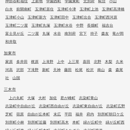
押部谷町福住
上新地
学園西町
学園東町
北別府
糀台
小山
白水
前開南町
玉津町居住
玉津町今津
玉津町上池
玉津町高津橋
玉津町小山
玉津町新方
玉津町田中
玉津町出合
玉津町西河原
玉津町二ツ屋
玉津町丸塚
玉津町水谷
中野
長畑町
福吉台
富士見が丘
二ツ屋
丸塚
水谷
南別府
宮下
持子
森友
竜が岡
和井取
加東市
家原
多井田
梶原
上滝野
上中
上三草
喜田
北野
木梨
久米
河高
沢部
下滝野
新町
天神
藤田
松尾
松沢
南山
森
森尾
社
山国
三木市
上の丸町
大塚
大村
加佐
君が峰町
志染町青山
志染町中自由が丘
志染町西自由が丘
志染町東自由が丘
志染町広野
芝町
宿原
自由が丘本町
末広
平田
福井
府内
別所町朝日ケ丘
別所町小林
別所町近藤
別所町高木
本町
緑が丘町中
緑が丘町西