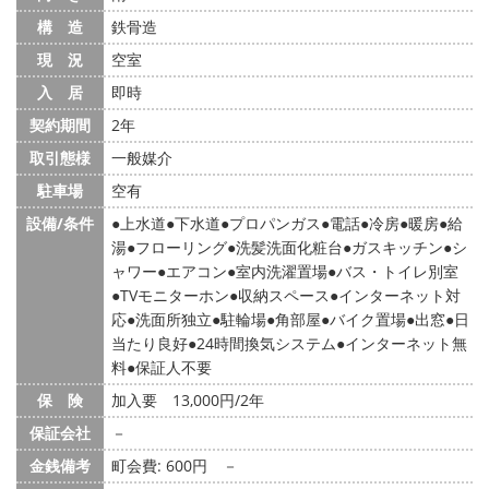
構 造
鉄骨造
現 況
空室
入 居
即時
契約期間
2年
取引態様
一般媒介
駐車場
空有
設備/条件
上水道
下水道
プロパンガス
電話
冷房
暖房
給
湯
フローリング
洗髪洗面化粧台
ガスキッチン
シ
ャワー
エアコン
室内洗濯置場
バス・トイレ別室
TVモニターホン
収納スペース
インターネット対
応
洗面所独立
駐輪場
角部屋
バイク置場
出窓
日
当たり良好
24時間換気システム
インターネット無
料
保証人不要
保 険
加入要 13,000円/2年
保証会社
－
金銭備考
町会費: 600円
－