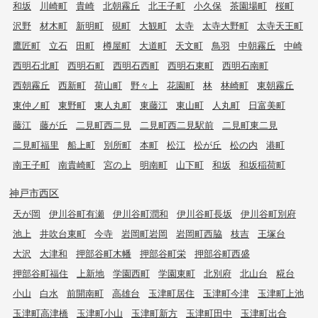
和坂
川崎町
貴崎
北朝霧丘
北王子町
小久保
茶園場町
桜町
沢野
材木町
新明町
硯町
大観町
太寺
太寺大野町
太寺天王町
鷹匠町
立石
田町
樽屋町
大道町
天文町
鳥羽
中朝霧丘
中崎
西明石北町
西明石町
西明石西町
西明石東町
西明石南町
西朝霧丘
西新町
荷山町
野々上
花園町
林
林崎町
東朝霧丘
東仲ノ町
東野町
東人丸町
東藤江
東山町
人丸町
日富美町
藤江
藤が丘
二見町西二見
二見町西二見駅前
二見町東二見
二見町福里
船上町
別所町
本町
松江
松が丘
松の内
港町
南王子町
南貴崎町
宮の上
明南町
山下町
和坂
和坂稲荷町
神戸市西区
天が岡
伊川谷町有瀬
伊川谷町潤和
伊川谷町長坂
伊川谷町別府
池上
井吹台東町
今寺
岩岡町岩岡
岩岡町西脇
枝吉
王塚台
大沢
大津和
押部谷町木幡
押部谷町栄
押部谷町西盛
押部谷町福住
上新地
学園西町
学園東町
北別府
北山台
糀台
小山
白水
前開南町
高雄台
玉津町居住
玉津町今津
玉津町上池
玉津町高津橋
玉津町小山
玉津町新方
玉津町田中
玉津町出合