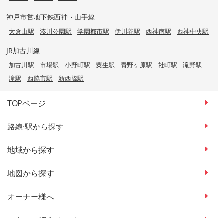
神戸市営地下鉄西神・山手線
大倉山駅
湊川公園駅
学園都市駅
伊川谷駅
西神南駅
西神中央駅
JR加古川線
加古川駅
市場駅
小野町駅
粟生駅
青野ヶ原駅
社町駅
滝野駅
滝駅
西脇市駅
新西脇駅
TOPページ
路線·駅から探す
地域から探す
地図から探す
オーナー様へ