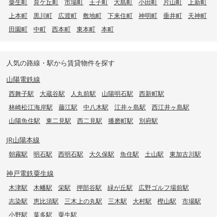
粟生町
育ケ丘町
市場町
王子町
大島町
小田町
片山町
上新町
上本町
黒川町
広渡町
敷地町
下来住町
神明町
垂井町
天神町
田園町
中町
西本町
東本町
本町
人気の路線・駅から賃貸物件を探す
山陽電鉄線
西舞子駅
大蔵谷駅
人丸前駅
山陽明石駅
西新町駅
林崎松江海岸駅
藤江駅
中八木駅
江井ヶ島駅
西江井ヶ島駅
山陽魚住駅
東二見駅
西二見駅
播磨町駅
別府駅
JR山陽本線
朝霧駅
明石駅
西明石駅
大久保駅
魚住駅
土山駅
東加古川駅
神戸電鉄粟生線
木津駅
木幡駅
栄駅
押部谷駅
緑が丘駅
広野ゴルフ場前駅
志染駅
恵比須駅
三木上の丸駅
三木駅
大村駅
樫山駅
市場駅
小野駅
葉多駅
粟生駅