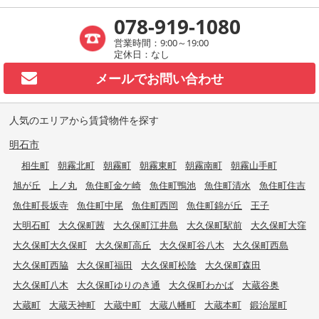
078-919-1080
営業時間：9:00～19:00
定休日：なし
メールで
お問い合わせ
人気のエリアから賃貸物件を探す
明石市
相生町
朝霧北町
朝霧町
朝霧東町
朝霧南町
朝霧山手町
旭が丘
上ノ丸
魚住町金ケ崎
魚住町鴨池
魚住町清水
魚住町住吉
魚住町長坂寺
魚住町中尾
魚住町西岡
魚住町錦が丘
王子
大明石町
大久保町茜
大久保町江井島
大久保町駅前
大久保町大窪
大久保町大久保町
大久保町高丘
大久保町谷八木
大久保町西島
大久保町西脇
大久保町福田
大久保町松陰
大久保町森田
大久保町八木
大久保町ゆりのき通
大久保町わかば
大蔵谷奥
大蔵町
大蔵天神町
大蔵中町
大蔵八幡町
大蔵本町
鍛治屋町