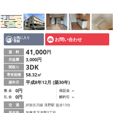
オーナー様へ
スタッフ紹介ページ
LINE公式アカウント
店舗情報·アクセス
お気に入り
お問い合わせ
登録
会社概要
41,000
円
賃 料
3,000円
共益費
メールでお問い合わせ
3DK
間取り
58.32㎡
専有面積
平成8年12月 (築30年)
築年月
0円
－
敷 金
保証金
0円
－
礼 金
解約引
交 通
JR加古川線 滝野駅 徒歩13分
所在地
加東市下滝野3丁目