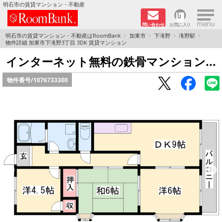
×
明石市の賃貸マンション・不動産
問い合わせ
お気に入り
TOPページ
明石市の賃貸マンション・不動産はRoomBank
加東市
下滝野
滝野駅
物件詳細 加東市下滝野3丁目 3DK 賃貸マンション
分譲マンションシリーズ
インターネット無料の鉄骨マンション...
物件番号/
1076733300
リノベーション物件
敷金·礼金０円！特集
オートロック付き物件特集
路線·駅から探す
地域から探す
地図から探す