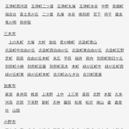
玉津町西河原
玉津町二ツ屋
玉津町丸塚
玉津町水谷
中野
長畑町
福吉台
富士見が丘
二ツ屋
丸塚
水谷
南別府
宮下
持子
森友
竜が岡
和井取
三木市
上の丸町
大塚
大村
加佐
君が峰町
志染町青山
志染町中自由が丘
志染町西自由が丘
志染町東自由が丘
志染町広野
芝町
宿原
自由が丘本町
末広
平田
福井
府内
別所町朝日ケ丘
別所町小林
別所町近藤
別所町高木
本町
緑が丘町中
緑が丘町西
緑が丘町東
緑が丘町本町
吉川町みなぎ台
吉川町渡瀬
加東市
家原
多井田
梶原
上滝野
上中
上三草
喜田
北野
木梨
久米
河高
沢部
下滝野
新町
天神
藤田
松尾
松沢
南山
森
森尾
社
山国
小野市