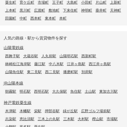
粟生町
育ケ丘町
市場町
王子町
大島町
小田町
片山町
上新町
上本町
黒川町
広渡町
敷地町
下来住町
神明町
垂井町
天神町
田園町
中町
西本町
東本町
本町
人気の路線・駅から賃貸物件を探す
山陽電鉄線
西舞子駅
大蔵谷駅
人丸前駅
山陽明石駅
西新町駅
林崎松江海岸駅
藤江駅
中八木駅
江井ヶ島駅
西江井ヶ島駅
山陽魚住駅
東二見駅
西二見駅
播磨町駅
別府駅
JR山陽本線
朝霧駅
明石駅
西明石駅
大久保駅
魚住駅
土山駅
東加古川駅
神戸電鉄粟生線
木津駅
木幡駅
栄駅
押部谷駅
緑が丘駅
広野ゴルフ場前駅
志染駅
恵比須駅
三木上の丸駅
三木駅
大村駅
樫山駅
市場駅
小野駅
葉多駅
粟生駅