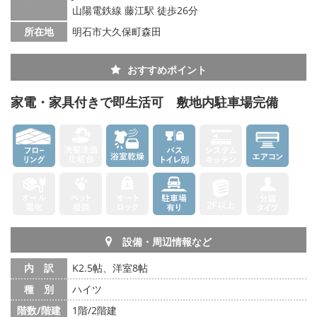
山陽電鉄線 藤江駅 徒歩26分
所在地
明石市大久保町森田
おすすめポイント
家電・家具付きで即生活可 敷地内駐車場完備
設備・周辺情報など
内 訳
K2.5帖、洋室8帖
種 別
ハイツ
階数/階建
1階/2階建