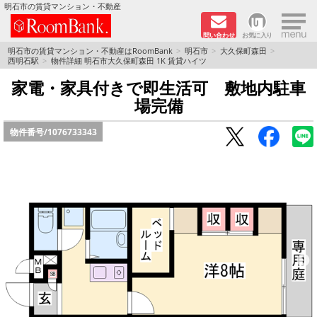
×
明石市の賃貸マンション・不動産
問い合わせ
お気に入り
TOPページ
明石市の賃貸マンション・不動産はRoomBank
明石市
大久保町森田
西明石駅
物件詳細 明石市大久保町森田 1K 賃貸ハイツ
分譲マンションシリーズ
家電・家具付きで即生活可 敷地内駐車
場完備
リノベーション物件
物件番号/
1076733343
敷金·礼金０円！特集
オートロック付き物件特集
路線·駅から探す
地域から探す
地図から探す