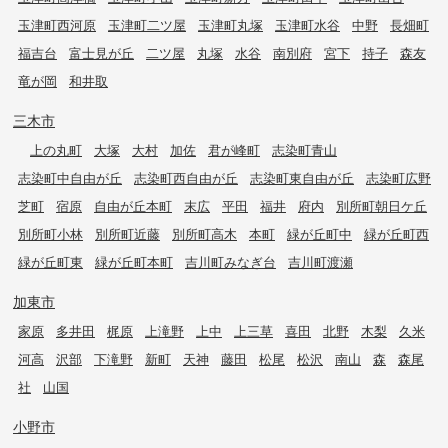
玉津町西河原
玉津町二ツ屋
玉津町丸塚
玉津町水谷
中野
長畑町
福吉台
富士見が丘
二ツ屋
丸塚
水谷
南別府
宮下
持子
森友
竜が岡
和井取
三木市
上の丸町
大塚
大村
加佐
君が峰町
志染町青山
志染町中自由が丘
志染町西自由が丘
志染町東自由が丘
志染町広野
芝町
宿原
自由が丘本町
末広
平田
福井
府内
別所町朝日ケ丘
別所町小林
別所町近藤
別所町高木
本町
緑が丘町中
緑が丘町西
緑が丘町東
緑が丘町本町
吉川町みなぎ台
吉川町渡瀬
加東市
家原
多井田
梶原
上滝野
上中
上三草
喜田
北野
木梨
久米
河高
沢部
下滝野
新町
天神
藤田
松尾
松沢
南山
森
森尾
社
山国
小野市