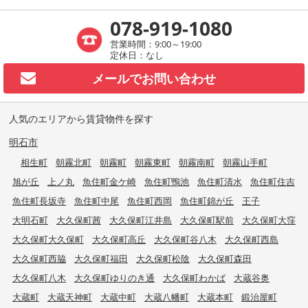
078-919-1080
営業時間：9:00～19:00
定休日：なし
メールで
お問い合わせ
人気のエリアから賃貸物件を探す
明石市
相生町
朝霧北町
朝霧町
朝霧東町
朝霧南町
朝霧山手町
旭が丘
上ノ丸
魚住町金ケ崎
魚住町鴨池
魚住町清水
魚住町住吉
魚住町長坂寺
魚住町中尾
魚住町西岡
魚住町錦が丘
王子
大明石町
大久保町茜
大久保町江井島
大久保町駅前
大久保町大窪
大久保町大久保町
大久保町高丘
大久保町谷八木
大久保町西島
大久保町西脇
大久保町福田
大久保町松陰
大久保町森田
大久保町八木
大久保町ゆりのき通
大久保町わかば
大蔵谷奥
大蔵町
大蔵天神町
大蔵中町
大蔵八幡町
大蔵本町
鍛治屋町