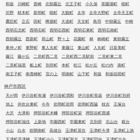
和坂
川崎町
貴崎
北朝霧丘
北王子町
小久保
茶園場町
桜町
沢野
材木町
新明町
硯町
大観町
太寺
太寺大野町
太寺天王町
鷹匠町
立石
田町
樽屋町
大道町
天文町
鳥羽
中朝霧丘
中崎
西明石北町
西明石町
西明石西町
西明石東町
西明石南町
西朝霧丘
西新町
荷山町
野々上
花園町
林
林崎町
東朝霧丘
東仲ノ町
東野町
東人丸町
東藤江
東山町
人丸町
日富美町
藤江
藤が丘
二見町西二見
二見町西二見駅前
二見町東二見
二見町福里
船上町
別所町
本町
松江
松が丘
松の内
港町
南王子町
南貴崎町
宮の上
明南町
山下町
和坂
和坂稲荷町
神戸市西区
天が岡
伊川谷町有瀬
伊川谷町潤和
伊川谷町長坂
伊川谷町別府
池上
井吹台東町
今寺
岩岡町岩岡
岩岡町西脇
枝吉
王塚台
大沢
大津和
押部谷町木幡
押部谷町栄
押部谷町西盛
押部谷町福住
上新地
学園西町
学園東町
北別府
北山台
糀台
小山
白水
前開南町
高雄台
玉津町居住
玉津町今津
玉津町上池
玉津町高津橋
玉津町小山
玉津町新方
玉津町田中
玉津町出合