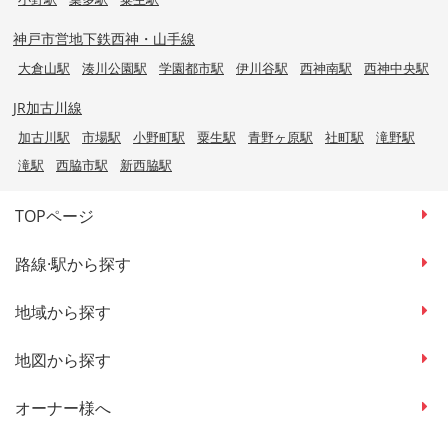
神戸市営地下鉄西神・山手線
大倉山駅
湊川公園駅
学園都市駅
伊川谷駅
西神南駅
西神中央駅
JR加古川線
加古川駅
市場駅
小野町駅
粟生駅
青野ヶ原駅
社町駅
滝野駅
滝駅
西脇市駅
新西脇駅
TOPページ
路線·駅から探す
地域から探す
地図から探す
オーナー様へ