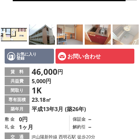
オーナー様へ
スタッフ紹介ページ
LINE公式アカウント
店舗情報·アクセス
お気に入り
お問い合わせ
登録
会社概要
46,000
円
賃 料
メールでお問い合わせ
5,000円
共益費
1K
間取り
23.18㎡
専有面積
平成13年3月 (築26年)
築年月
0円
－
敷 金
保証金
1ヶ月
－
礼 金
解約引
交 通
JR山陽新幹線 西明石駅 徒歩20分