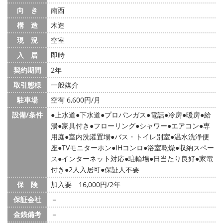
向 き
南西
構 造
木造
現 況
空室
入 居
即時
契約期間
2年
取引態様
一般媒介
駐車場
空有 6,600円/月
設備/条件
上水道
下水道
プロパンガス
電話
冷房
暖房
給
湯
家具付き
フローリング
シャワー
エアコン
専
用庭
室内洗濯置場
バス・トイレ別室
温水洗浄便
座
TVモニターホン
IHコンロ
浴室乾燥
収納スペー
ス
インターネット対応
駐輪場
日当たり良好
家電
付き
2人入居可
保証人不要
保 険
加入要 16,000円/2年
保証会社
－
金銭備考
－