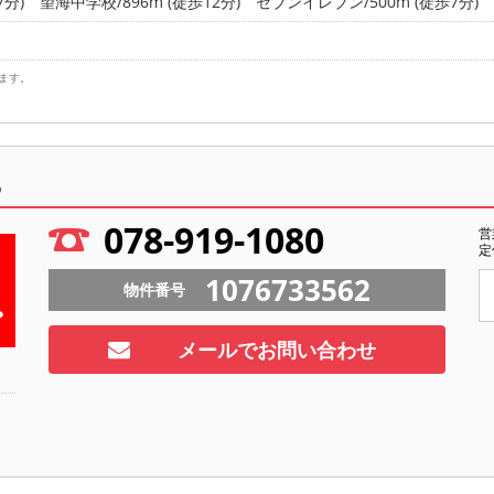
7分)
望海中学校/896m (徒歩12分)
セブンイレブン/500m (徒歩7分)
ます。
ら
078-919-1080
営
定
1076733562
物件番号
メールでお問い合わせ