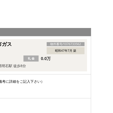
市ガス
物件番号/
1076733562
昭和47年7月 築
0.0万
礼 金
 西明石駅 徒歩8分
備考に詳細をご記入下さい）