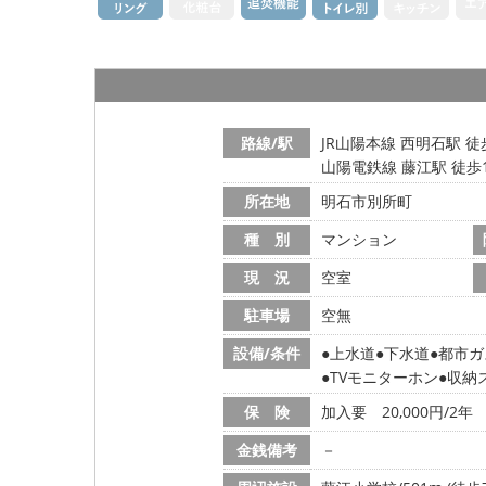
路線/駅
JR山陽本線 西明石駅 徒
山陽電鉄線 藤江駅 徒歩
所在地
明石市別所町
種 別
マンション
現 況
空室
駐車場
空無
設備/条件
上水道
下水道
都市ガ
TVモニターホン
収納
保 険
加入要 20,000円/2年
金銭備考
－