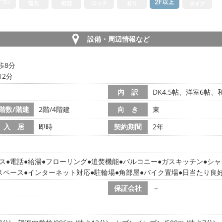
設備・周辺情報など
歩8分
12分
内 訳
DK4.5帖、洋室6帖、
階数/階建
2階/4階建
向 き
東
入 居
即時
契約期間
2年
ス
電話
給湯
フローリング
追焚機能
バルコニー
ガスキッチン
シャ
スペース
インターネット対応
駐輪場
角部屋
バイク置場
日当たり良
保証会社
－