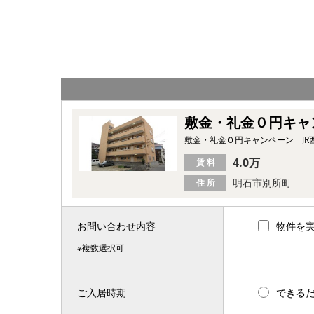
敷金・礼金０円キャ
敷金・礼金０円キャンペーン J
4.0万
賃 料
明石市別所町
住 所
お問い合わせ内容
物件を
※複数選択可
ご入居時期
できる