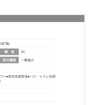
和室7帖
構 造
RC
取引態様
一般媒介
ワー
室内洗濯置場
バス・トイレ別室
好