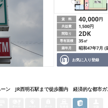
40,000
円
賃 料
1,500円
共益費
2DK
間取り
35㎡
専有面積
昭和47年7月 (
築年月
お気に入り
登録
ーン JR西明石駅まで徒歩圏内 経済的な都市ガ