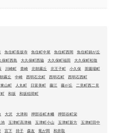
吉
魚住町長坂寺
魚住町中尾
魚住町西岡
魚住町錦が丘
久保町西島
大久保町西脇
大久保町福田
大久保町松陰
坂
川崎町
貴崎
北朝霧丘
北王子町
小久保
茶園場町
朝霧丘
中崎
西明石北町
西明石町
西明石西町
東山町
人丸町
日富美町
藤江
藤が丘
二見町西二見
下町
和坂
和坂稲荷町
台
大沢
大津和
押部谷町木幡
押部谷町栄
上池
玉津町高津橋
玉津町小山
玉津町新方
玉津町田中
府
宮下
持子
森友
竜が岡
和井取