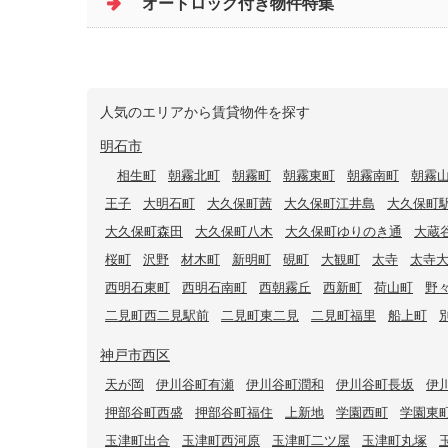
オートロック付き物件特集
人気のエリアから賃貸物件を探す
明石市
相生町
朝霧北町
朝霧町
朝霧東町
朝霧南町
朝霧
王子
大明石町
大久保町茜
大久保町江井島
大久保町
大久保町森田
大久保町八木
大久保町ゆりのき通
大蔵
桜町
沢野
材木町
新明町
硯町
大観町
太寺
太寺
西明石東町
西明石南町
西朝霧丘
西新町
荷山町
野
二見町西二見駅前
二見町東二見
二見町福里
船上町
神戸市西区
天が岡
伊川谷町有瀬
伊川谷町潤和
伊川谷町長坂
伊
押部谷町西盛
押部谷町福住
上新地
学園西町
学園東
玉津町出合
玉津町西河原
玉津町二ツ屋
玉津町丸塚