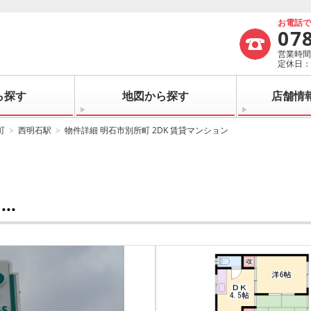
お電話
07
営業時間：
定休日
ら探す
地図から探す
店舗情
町
西明石駅
物件詳細 明石市別所町 2DK 賃貸マンション
..