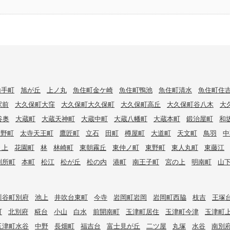
山手町
旭が丘
上ノ丸
魚住町金ケ崎
魚住町鴨池
魚住町清水
魚住町住
駅前
大久保町大窪
大久保町大久保町
大久保町高丘
大久保町谷八木
大
谷奥
大蔵町
大蔵天神町
大蔵中町
大蔵八幡町
大蔵本町
鍛治屋町
和
大野町
太寺天王町
鷹匠町
立石
田町
樽屋町
大道町
天文町
鳥羽
中
々上
花園町
林
林崎町
東朝霧丘
東仲ノ町
東野町
東人丸町
東藤江
別所町
本町
松江
松が丘
松の内
港町
南王子町
宮の上
明南町
山
川谷町別府
池上
井吹台東町
今寺
岩岡町岩岡
岩岡町西脇
枝吉
王塚
町
北別府
糀台
小山
白水
前開南町
玉津町居住
玉津町今津
玉津町
玉津町水谷
中野
長畑町
福吉台
富士見が丘
二ツ屋
丸塚
水谷
南別