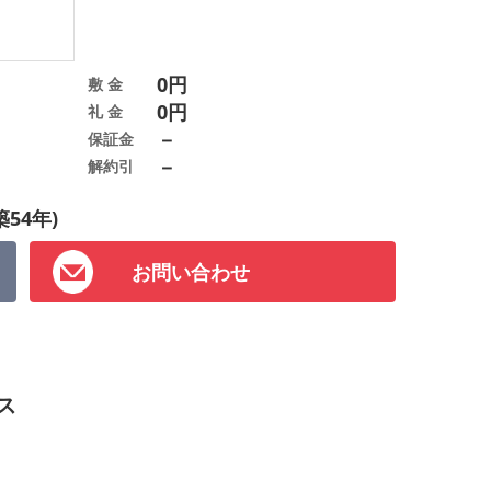
0円
敷 金
0円
礼 金
－
保証金
－
解約引
築54年)
お問い合わせ
ス