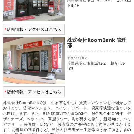
兵庫県明石市山下町13-14 セレス山
下町1F
店舗情報・アクセスはこちら
株式会社RoomBank 管理
部
〒673-0012
兵庫県明石市和坂12-2 山崎ビル
103
店舗情報・アクセスはこちら
株式会社RoomBankでは、明石市を中心に賃貸マンションをご紹介して
おります。賃貸マンション、ハイツ・アパート、貸家等快適な住まいを
お届けします。また、明石駅周辺でも新築物件、敷金礼金ゼロ物件、デ
ザイナーズ、ペットOK、高層タワー、海が見える物件、新婚向け、バリ
アフリー、特優賃・URなど、お客様のご要望に合う物件が見つかりま
す！ お部屋の諸条件など、当社の担当者が一生懸命探させて頂きますの