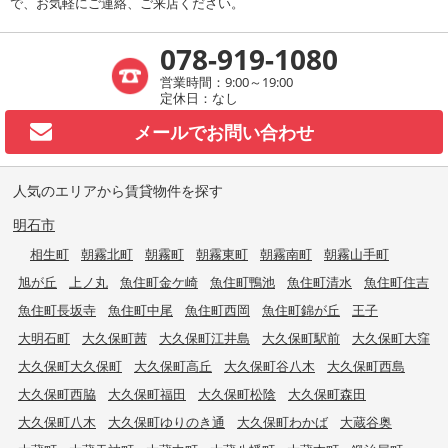
で、お気軽にご連絡、ご来店ください。
078-919-1080
営業時間：9:00～19:00
定休日：なし
メールで
お問い合わせ
人気のエリアから賃貸物件を探す
明石市
相生町
朝霧北町
朝霧町
朝霧東町
朝霧南町
朝霧山手町
旭が丘
上ノ丸
魚住町金ケ崎
魚住町鴨池
魚住町清水
魚住町住吉
魚住町長坂寺
魚住町中尾
魚住町西岡
魚住町錦が丘
王子
大明石町
大久保町茜
大久保町江井島
大久保町駅前
大久保町大窪
大久保町大久保町
大久保町高丘
大久保町谷八木
大久保町西島
大久保町西脇
大久保町福田
大久保町松陰
大久保町森田
大久保町八木
大久保町ゆりのき通
大久保町わかば
大蔵谷奥