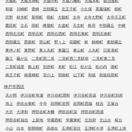
大蔵町
大蔵天神町
大蔵中町
大蔵八幡町
大蔵本町
鍛治屋町
和坂
川崎町
貴崎
北朝霧丘
北王子町
小久保
茶園場町
桜町
沢野
材木町
新明町
硯町
大観町
太寺
太寺大野町
太寺天王町
鷹匠町
立石
田町
樽屋町
大道町
天文町
鳥羽
中朝霧丘
中崎
西明石北町
西明石町
西明石西町
西明石東町
西明石南町
西朝霧丘
西新町
荷山町
野々上
花園町
林
林崎町
東朝霧丘
東仲ノ町
東野町
東人丸町
東藤江
東山町
人丸町
日富美町
藤江
藤が丘
二見町西二見
二見町西二見駅前
二見町東二見
二見町福里
船上町
別所町
本町
松江
松が丘
松の内
港町
南王子町
南貴崎町
宮の上
明南町
山下町
和坂
和坂稲荷町
神戸市西区
天が岡
伊川谷町有瀬
伊川谷町潤和
伊川谷町長坂
伊川谷町別府
池上
井吹台東町
今寺
岩岡町岩岡
岩岡町西脇
枝吉
王塚台
大沢
大津和
押部谷町木幡
押部谷町栄
押部谷町西盛
押部谷町福住
上新地
学園西町
学園東町
北別府
北山台
糀台
小山
白水
前開南町
高雄台
玉津町居住
玉津町今津
玉津町上池