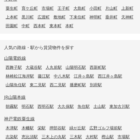
粟生町
育ケ丘町
市場町
王子町
大島町
小田町
片山町
上新町
上本町
黒川町
広渡町
敷地町
下来住町
神明町
垂井町
天神町
田園町
中町
西本町
東本町
本町
人気の路線・駅から賃貸物件を探す
山陽電鉄線
西舞子駅
大蔵谷駅
人丸前駅
山陽明石駅
西新町駅
林崎松江海岸駅
藤江駅
中八木駅
江井ヶ島駅
西江井ヶ島駅
山陽魚住駅
東二見駅
西二見駅
播磨町駅
別府駅
JR山陽本線
朝霧駅
明石駅
西明石駅
大久保駅
魚住駅
土山駅
東加古川駅
神戸電鉄粟生線
木津駅
木幡駅
栄駅
押部谷駅
緑が丘駅
広野ゴルフ場前駅
志染駅
恵比須駅
三木上の丸駅
三木駅
大村駅
樫山駅
市場駅