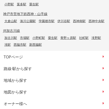
小野駅
葉多駅
粟生駅
神戸市営地下鉄西神・山手線
大倉山駅
湊川公園駅
学園都市駅
伊川谷駅
西神南駅
西神中央駅
JR加古川線
加古川駅
市場駅
小野町駅
粟生駅
青野ヶ原駅
社町駅
滝野駅
滝駅
西脇市駅
新西脇駅
TOPページ
路線·駅から探す
地域から探す
地図から探す
オーナー様へ