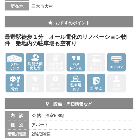
所在地
三木市大村
おすすめポイント
最寄駅徒歩１分 オール電化のリノベーション物
件 敷地内の駐車場も空有り
設備・周辺情報など
内 訳
K2帖、洋室6.8帖
種 別
アパート
階数/階建
2階/2階建