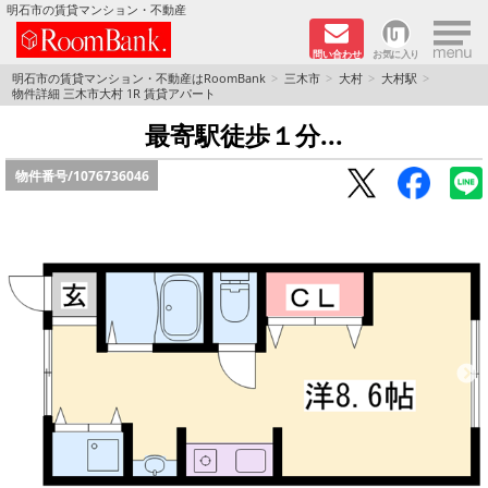
×
明石市の賃貸マンション・不動産
問い合わせ
お気に入り
TOPページ
明石市の賃貸マンション・不動産はRoomBank
三木市
大村
大村駅
物件詳細 三木市大村 1R 賃貸アパート
分譲マンションシリーズ
最寄駅徒歩１分...
物件番号/
1076736046
リノベーション物件
敷金·礼金０円！特集
オートロック付き物件特集
路線·駅から探す
地域から探す
地図から探す