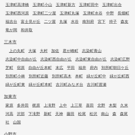
玉津町高津橋
玉津町小山
玉津町新方
玉津町田中
玉津町出合
玉津町西河原
玉津町二ツ屋
玉津町丸塚
玉津町水谷
中野
長畑町
福吉台
富士見が丘
二ツ屋
丸塚
水谷
南別府
宮下
持子
森友
竜が岡
和井取
三木市
上の丸町
大塚
大村
加佐
君が峰町
志染町青山
志染町中自由が丘
志染町西自由が丘
志染町東自由が丘
志染町広野
芝町
宿原
自由が丘本町
末広
平田
福井
府内
別所町朝日ケ丘
別所町小林
別所町近藤
別所町高木
本町
緑が丘町中
緑が丘町西
緑が丘町東
緑が丘町本町
吉川町みなぎ台
吉川町渡瀬
加東市
家原
多井田
梶原
上滝野
上中
上三草
喜田
北野
木梨
久米
河高
沢部
下滝野
新町
天神
藤田
松尾
松沢
南山
森
森尾
社
山国
小野市