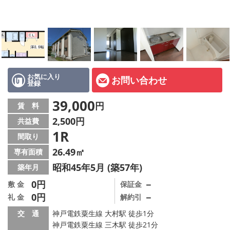
オーナー様へ
スタッフ紹介ページ
LINE公式アカウント
店舗情報·アクセス
お気に入り
お問い合わせ
登録
会社概要
39,000
円
賃 料
2,500円
共益費
メールでお問い合わせ
1R
間取り
26.49㎡
専有面積
昭和45年5月 (築57年)
築年月
0円
－
敷 金
保証金
0円
－
礼 金
解約引
交 通
神戸電鉄粟生線 大村駅 徒歩1分
神戸電鉄粟生線 三木駅 徒歩21分