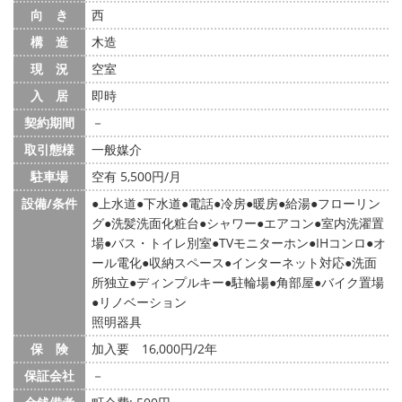
向 き
西
構 造
木造
現 況
空室
入 居
即時
契約期間
－
取引態様
一般媒介
駐車場
空有 5,500円/月
設備/条件
上水道
下水道
電話
冷房
暖房
給湯
フローリン
グ
洗髪洗面化粧台
シャワー
エアコン
室内洗濯置
場
バス・トイレ別室
TVモニターホン
IHコンロ
オ
ール電化
収納スペース
インターネット対応
洗面
所独立
ディンプルキー
駐輪場
角部屋
バイク置場
リノベーション
照明器具
保 険
加入要 16,000円/2年
保証会社
－