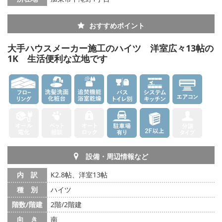
おすすめポイント
大手ハウスメーカー施工のハイツ 洋室広々13帖の
1K 生活便利な立地です
設備・周辺情報など
内 訳
K2.8帖、洋室13帖
種 別
ハイツ
階数/階建
2階/2階建
向 き
南