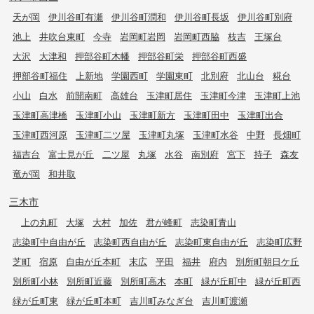
天が岡
伊川谷町有瀬
伊川谷町潤和
伊川谷町長坂
伊川谷町別府
池上
井吹台東町
今寺
岩岡町岩岡
岩岡町西脇
枝吉
王塚台
大沢
大津和
押部谷町木幡
押部谷町栄
押部谷町西盛
押部谷町福住
上新地
学園西町
学園東町
北別府
北山台
糀台
小山
白水
前開南町
高雄台
玉津町居住
玉津町今津
玉津町上池
玉津町高津橋
玉津町小山
玉津町新方
玉津町田中
玉津町出合
玉津町西河原
玉津町二ツ屋
玉津町丸塚
玉津町水谷
中野
長畑町
福吉台
富士見が丘
二ツ屋
丸塚
水谷
南別府
宮下
持子
森友
竜が岡
和井取
三木市
上の丸町
大塚
大村
加佐
君が峰町
志染町青山
志染町中自由が丘
志染町西自由が丘
志染町東自由が丘
志染町広野
芝町
宿原
自由が丘本町
末広
平田
福井
府内
別所町朝日ケ丘
別所町小林
別所町近藤
別所町高木
本町
緑が丘町中
緑が丘町西
緑が丘町東
緑が丘町本町
吉川町みなぎ台
吉川町渡瀬