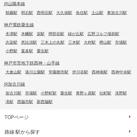
JR山陽本線
朝霧駅
明石駅
西明石駅
大久保駅
魚住駅
土山駅
東加古川駅
神戸電鉄粟生線
木津駅
木幡駅
栄駅
押部谷駅
緑が丘駅
広野ゴルフ場前駅
志染駅
恵比須駅
三木上の丸駅
三木駅
大村駅
樫山駅
市場駅
小野駅
葉多駅
粟生駅
神戸市営地下鉄西神・山手線
大倉山駅
湊川公園駅
学園都市駅
伊川谷駅
西神南駅
西神中央駅
JR加古川線
加古川駅
市場駅
小野町駅
粟生駅
青野ヶ原駅
社町駅
滝野駅
滝駅
西脇市駅
新西脇駅
TOPページ
路線·駅から探す