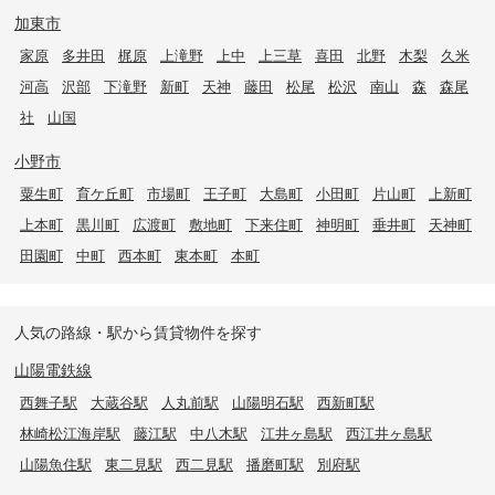
加東市
家原
多井田
梶原
上滝野
上中
上三草
喜田
北野
木梨
久米
河高
沢部
下滝野
新町
天神
藤田
松尾
松沢
南山
森
森尾
社
山国
小野市
粟生町
育ケ丘町
市場町
王子町
大島町
小田町
片山町
上新町
上本町
黒川町
広渡町
敷地町
下来住町
神明町
垂井町
天神町
田園町
中町
西本町
東本町
本町
人気の路線・駅から賃貸物件を探す
山陽電鉄線
西舞子駅
大蔵谷駅
人丸前駅
山陽明石駅
西新町駅
林崎松江海岸駅
藤江駅
中八木駅
江井ヶ島駅
西江井ヶ島駅
山陽魚住駅
東二見駅
西二見駅
播磨町駅
別府駅