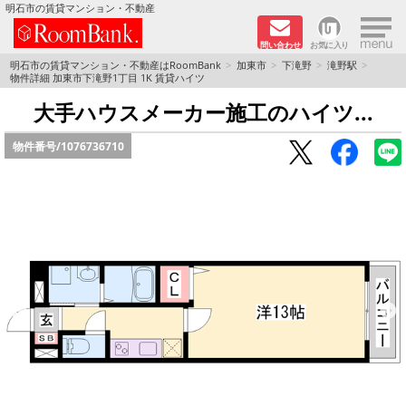
×
明石市の賃貸マンション・不動産
問い合わせ
お気に入り
TOPページ
明石市の賃貸マンション・不動産はRoomBank
加東市
下滝野
滝野駅
物件詳細 加東市下滝野1丁目 1K 賃貸ハイツ
分譲マンションシリーズ
大手ハウスメーカー施工のハイツ...
物件番号/
1076736710
リノベーション物件
敷金·礼金０円！特集
オートロック付き物件特集
路線·駅から探す
地域から探す
地図から探す