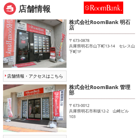
店舗情報
株式会社RoomBank 明石
店
〒673-0878
兵庫県明石市山下町13-14 セレス山
下町1F
店舗情報・アクセスはこちら
株式会社RoomBank 管理
部
〒673-0012
兵庫県明石市和坂12-2 山崎ビル
103