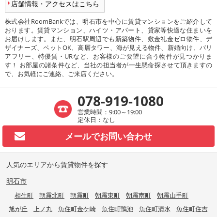
店舗情報・アクセスはこちら
株式会社RoomBankでは、明石市を中心に賃貸マンションをご紹介して
おります。賃貸マンション、ハイツ・アパート、貸家等快適な住まいを
お届けします。また、明石駅周辺でも新築物件、敷金礼金ゼロ物件、デ
ザイナーズ、ペットOK、高層タワー、海が見える物件、新婚向け、バリ
アフリー、特優賃・URなど、お客様のご要望に合う物件が見つかりま
す！ お部屋の諸条件など、当社の担当者が一生懸命探させて頂きますの
で、お気軽にご連絡、ご来店ください。
078-919-1080
営業時間：9:00～19:00
定休日：なし
メールで
お問い合わせ
人気のエリアから賃貸物件を探す
明石市
相生町
朝霧北町
朝霧町
朝霧東町
朝霧南町
朝霧山手町
旭が丘
上ノ丸
魚住町金ケ崎
魚住町鴨池
魚住町清水
魚住町住吉