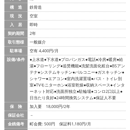
構 造
鉄骨造
現 況
空室
入 居
即時
契約期間
2年
取引態様
一般媒介
駐車場
空有 4,400円/月
設備/条件
上水道
下水道
プロパンガス
電話
冷房
暖房
給
湯
フローリング
追焚機能
洗髪洗面化粧台
BSアン
テナ
システムキッチン
バルコニー
ガスキッチン
シャワー
エアコン
室内洗濯置場
バス・トイレ別
室
TVモニターホン
浴室乾燥
収納スペース
インタ
ーネット対応
洗面所独立
駐輪場
コンロ2口以上
日当たり良好
24時間換気システム
保証人不要
保 険
加入要 18,000円/2年
保証会社
－
金銭備考
町会費: 500円
保証料1,180円/月