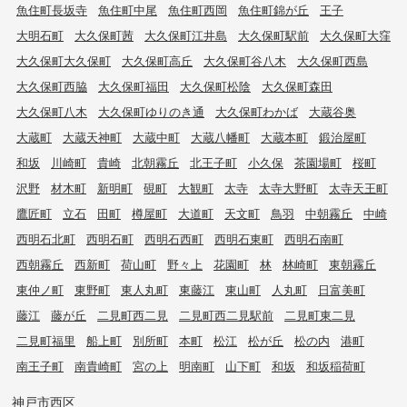
魚住町長坂寺
魚住町中尾
魚住町西岡
魚住町錦が丘
王子
大明石町
大久保町茜
大久保町江井島
大久保町駅前
大久保町大窪
大久保町大久保町
大久保町高丘
大久保町谷八木
大久保町西島
大久保町西脇
大久保町福田
大久保町松陰
大久保町森田
大久保町八木
大久保町ゆりのき通
大久保町わかば
大蔵谷奥
大蔵町
大蔵天神町
大蔵中町
大蔵八幡町
大蔵本町
鍛治屋町
和坂
川崎町
貴崎
北朝霧丘
北王子町
小久保
茶園場町
桜町
沢野
材木町
新明町
硯町
大観町
太寺
太寺大野町
太寺天王町
鷹匠町
立石
田町
樽屋町
大道町
天文町
鳥羽
中朝霧丘
中崎
西明石北町
西明石町
西明石西町
西明石東町
西明石南町
西朝霧丘
西新町
荷山町
野々上
花園町
林
林崎町
東朝霧丘
東仲ノ町
東野町
東人丸町
東藤江
東山町
人丸町
日富美町
藤江
藤が丘
二見町西二見
二見町西二見駅前
二見町東二見
二見町福里
船上町
別所町
本町
松江
松が丘
松の内
港町
南王子町
南貴崎町
宮の上
明南町
山下町
和坂
和坂稲荷町
神戸市西区