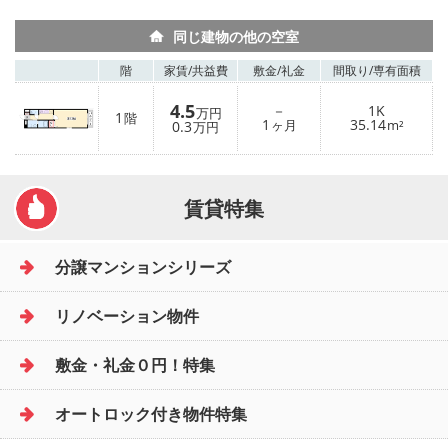
同じ建物の他の空室
階
家賃/
共益費
敷金/
礼金
間取り/
専有面積
4.5
－
1K
万円
1
階
1
35.14
0.3
ヶ月
m²
万円
賃貸特集
分譲マンションシリーズ
リノベーション物件
敷金・礼金０円！特集
オートロック付き物件特集