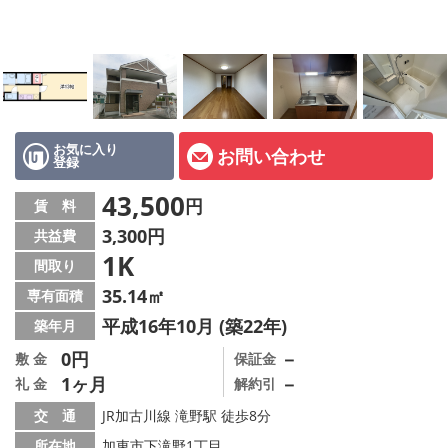
オーナー様へ
スタッフ紹介ページ
LINE公式アカウント
店舗情報·アクセス
お気に入り
お問い合わせ
登録
会社概要
43,500
円
賃 料
3,300円
共益費
メールでお問い合わせ
1K
間取り
35.14㎡
専有面積
平成16年10月 (築22年)
築年月
0円
－
敷 金
保証金
1ヶ月
－
礼 金
解約引
交 通
JR加古川線 滝野駅 徒歩8分
所在地
加東市下滝野1丁目