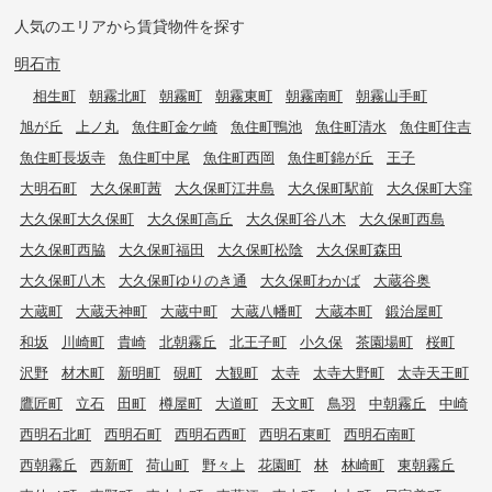
人気のエリアから賃貸物件を探す
明石市
相生町
朝霧北町
朝霧町
朝霧東町
朝霧南町
朝霧山手町
旭が丘
上ノ丸
魚住町金ケ崎
魚住町鴨池
魚住町清水
魚住町住吉
魚住町長坂寺
魚住町中尾
魚住町西岡
魚住町錦が丘
王子
大明石町
大久保町茜
大久保町江井島
大久保町駅前
大久保町大窪
大久保町大久保町
大久保町高丘
大久保町谷八木
大久保町西島
大久保町西脇
大久保町福田
大久保町松陰
大久保町森田
大久保町八木
大久保町ゆりのき通
大久保町わかば
大蔵谷奥
大蔵町
大蔵天神町
大蔵中町
大蔵八幡町
大蔵本町
鍛治屋町
和坂
川崎町
貴崎
北朝霧丘
北王子町
小久保
茶園場町
桜町
沢野
材木町
新明町
硯町
大観町
太寺
太寺大野町
太寺天王町
鷹匠町
立石
田町
樽屋町
大道町
天文町
鳥羽
中朝霧丘
中崎
西明石北町
西明石町
西明石西町
西明石東町
西明石南町
西朝霧丘
西新町
荷山町
野々上
花園町
林
林崎町
東朝霧丘