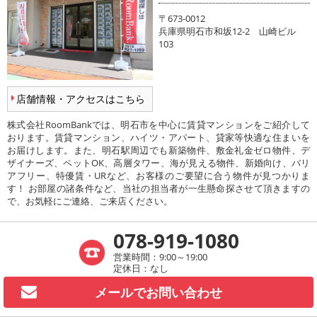
〒673-0012
兵庫県明石市和坂12-2 山崎ビル
103
店舗情報・アクセスはこちら
株式会社RoomBankでは、明石市を中心に賃貸マンションをご紹介して
おります。賃貸マンション、ハイツ・アパート、貸家等快適な住まいを
お届けします。また、明石駅周辺でも新築物件、敷金礼金ゼロ物件、デ
ザイナーズ、ペットOK、高層タワー、海が見える物件、新婚向け、バリ
アフリー、特優賃・URなど、お客様のご要望に合う物件が見つかりま
す！ お部屋の諸条件など、当社の担当者が一生懸命探させて頂きますの
で、お気軽にご連絡、ご来店ください。
078-919-1080
営業時間：9:00～19:00
定休日：なし
メールで
お問い合わせ