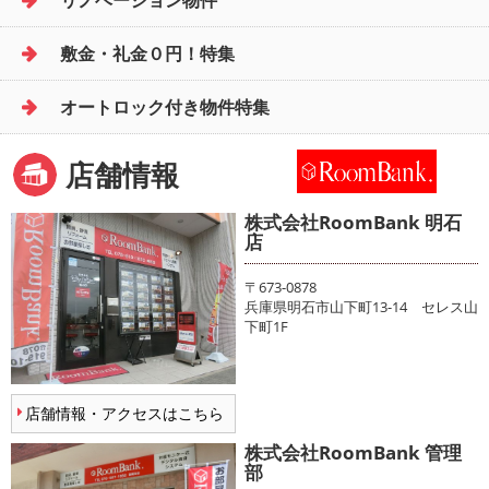
リノベーション物件
敷金・礼金０円！特集
オートロック付き物件特集
店舗情報
株式会社RoomBank 明石
店
〒673-0878
兵庫県明石市山下町13-14 セレス山
下町1F
店舗情報・アクセスはこちら
株式会社RoomBank 管理
部