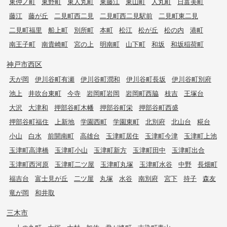
東仲ノ町
東野町
東人丸町
東藤江
東山町
人丸町
日富美町
藤江
藤が丘
二見町西二見
二見町西二見駅前
二見町東二見
二見町福里
船上町
別所町
本町
松江
松が丘
松の内
港町
南王子町
南貴崎町
宮の上
明南町
山下町
和坂
和坂稲荷町
神戸市西区
天が岡
伊川谷町有瀬
伊川谷町潤和
伊川谷町長坂
伊川谷町別府
池上
井吹台東町
今寺
岩岡町岩岡
岩岡町西脇
枝吉
王塚台
大沢
大津和
押部谷町木幡
押部谷町栄
押部谷町西盛
押部谷町福住
上新地
学園西町
学園東町
北別府
北山台
糀台
小山
白水
前開南町
高雄台
玉津町居住
玉津町今津
玉津町上池
玉津町高津橋
玉津町小山
玉津町新方
玉津町田中
玉津町出合
玉津町西河原
玉津町二ツ屋
玉津町丸塚
玉津町水谷
中野
長畑町
福吉台
富士見が丘
二ツ屋
丸塚
水谷
南別府
宮下
持子
森友
竜が岡
和井取
三木市