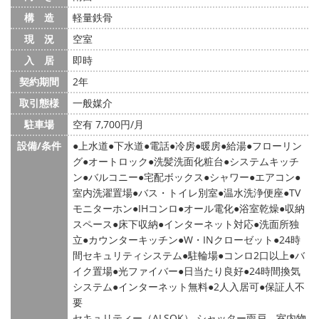
構 造
軽量鉄骨
現 況
空室
入 居
即時
契約期間
2年
取引態様
一般媒介
駐車場
空有 7,700円/月
設備/条件
上水道
下水道
電話
冷房
暖房
給湯
フローリン
グ
オートロック
洗髪洗面化粧台
システムキッチ
ン
バルコニー
宅配ボックス
シャワー
エアコン
室内洗濯置場
バス・トイレ別室
温水洗浄便座
TV
モニターホン
IHコンロ
オール電化
浴室乾燥
収納
スペース
床下収納
インターネット対応
洗面所独
立
カウンターキッチン
W・INクローゼット
24時
間セキュリティシステム
駐輪場
コンロ2口以上
バ
イク置場
光ファイバー
日当たり良好
24時間換気
システム
インターネット無料
2人入居可
保証人不
要
セキュリティー（ALSOK） シャッター雨戸 室内物