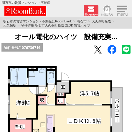
×
明石市の賃貸マンション・不動産
問い合わせ
お気に入り
TOPページ
明石市の賃貸マンション・不動産はRoomBank
明石市
大久保町松陰
大久保駅
物件詳細 明石市大久保町松陰 2LDK 賃貸ハイツ
分譲マンションシリーズ
オール電化のハイツ 設備充実...
物件番号/
1076736716
リノベーション物件
敷金·礼金０円！特集
オートロック付き物件特集
路線·駅から探す
地域から探す
地図から探す