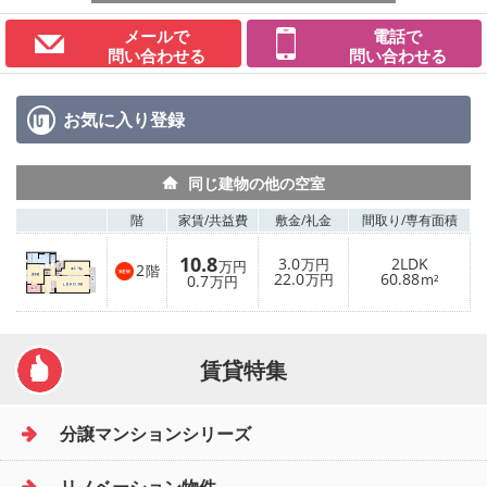
メールで
電話で
問い合わせる
問い合わせる
お気に入り
登録
同じ建物の他の空室
階
家賃/
共益費
敷金/
礼金
間取り/
専有面積
10.8
3.0
2LDK
万円
万円
2
階
22.0
60.88
0.7
万円
m²
万円
賃貸特集
分譲マンションシリーズ