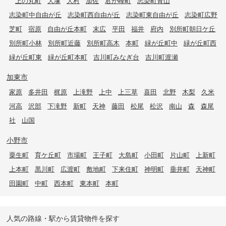
上の丸町
大塚
大村
加佐
君が峰町
志染町青山
志染町中自由が丘
志染町西自由が丘
志染町東自由が丘
志染町広野
芝町
宿原
自由が丘本町
末広
平田
福井
府内
別所町朝日ケ丘
別所町小林
別所町近藤
別所町高木
本町
緑が丘町中
緑が丘町西
緑が丘町東
緑が丘町本町
吉川町みなぎ台
吉川町渡瀬
加東市
家原
多井田
梶原
上滝野
上中
上三草
喜田
北野
木梨
久米
河高
沢部
下滝野
新町
天神
藤田
松尾
松沢
南山
森
森尾
社
山国
小野市
粟生町
育ケ丘町
市場町
王子町
大島町
小田町
片山町
上新町
上本町
黒川町
広渡町
敷地町
下来住町
神明町
垂井町
天神町
田園町
中町
西本町
東本町
本町
人気の路線・駅から賃貸物件を探す