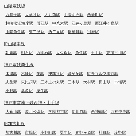
山陽電鉄線
西舞子駅
大蔵谷駅
人丸前駅
山陽明石駅
西新町駅
林崎松江海岸駅
藤江駅
中八木駅
江井ヶ島駅
西江井ヶ島駅
山陽魚住駅
東二見駅
西二見駅
播磨町駅
別府駅
JR山陽本線
朝霧駅
明石駅
西明石駅
大久保駅
魚住駅
土山駅
東加古川駅
神戸電鉄粟生線
木津駅
木幡駅
栄駅
押部谷駅
緑が丘駅
広野ゴルフ場前駅
志染駅
恵比須駅
三木上の丸駅
三木駅
大村駅
樫山駅
市場駅
小野駅
葉多駅
粟生駅
神戸市営地下鉄西神・山手線
大倉山駅
湊川公園駅
学園都市駅
伊川谷駅
西神南駅
西神中央駅
JR加古川線
加古川駅
市場駅
小野町駅
粟生駅
青野ヶ原駅
社町駅
滝野駅