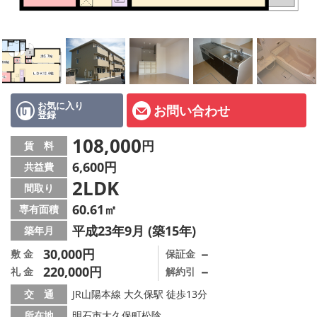
オーナー様へ
スタッフ紹介ページ
LINE公式アカウント
店舗情報·アクセス
お気に入り
お問い合わせ
登録
会社概要
108,000
円
賃 料
6,600円
共益費
メールでお問い合わせ
2LDK
間取り
60.61㎡
専有面積
平成23年9月 (築15年)
築年月
30,000円
－
敷 金
保証金
220,000円
－
礼 金
解約引
交 通
JR山陽本線 大久保駅 徒歩13分
所在地
明石市大久保町松陰