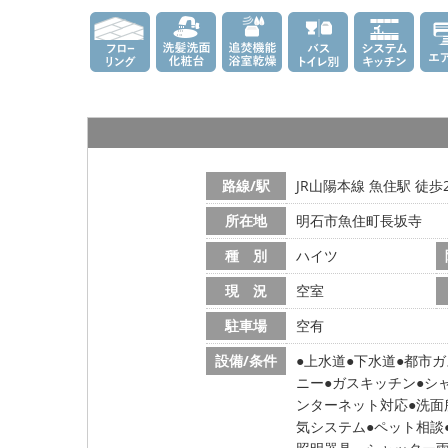
路線/駅
JR山陽本線 魚住駅 徒歩
所在地
明石市魚住町長坂寺
種 別
ハイツ
現 況
空室
駐車場
空有
設備/条件
上水道
下水道
都市ガ
ニー
ガスキッチン
シ
ンターネット対応
洗面
気システム
ペット相談