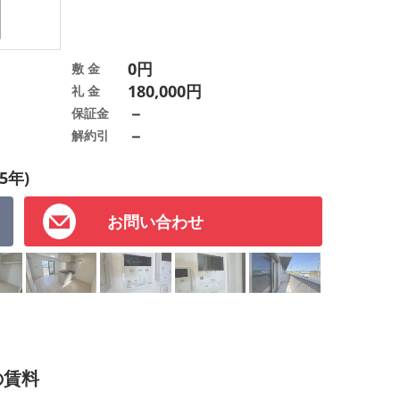
0円
敷 金
180,000円
礼 金
－
保証金
－
解約引
5年)
お問い合わせ
の賃料