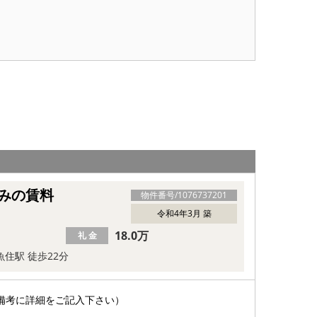
みの賃料
物件番号/
1076737201
令和4年3月 築
18.0万
礼 金
魚住駅 徒歩22分
備考に詳細をご記入下さい）