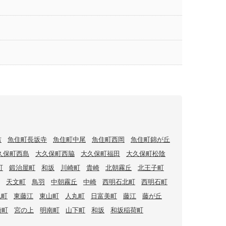
吉
魚住町長坂寺
魚住町中尾
魚住町西岡
魚住町錦が丘
久保町西島
大久保町西脇
大久保町福田
大久保町松陰
町
鍛治屋町
和坂
川崎町
貴崎
北朝霧丘
北王子町
天文町
鳥羽
中朝霧丘
中崎
西明石北町
西明石町
丸町
東藤江
東山町
人丸町
日富美町
藤江
藤が丘
崎町
宮の上
明南町
山下町
和坂
和坂稲荷町