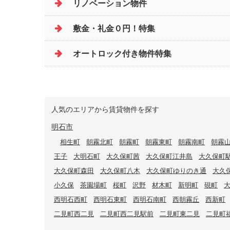
リノベーション物件
敷金・礼金０円！特集
オートロック付き物件特集
人気のエリアから賃貸物件を探す
明石市
相生町
朝霧北町
朝霧町
朝霧東町
朝霧南町
朝霧
王子
大明石町
大久保町茜
大久保町江井島
大久保町
大久保町森田
大久保町八木
大久保町ゆりのき通
大久
小久保
茶園場町
桜町
沢野
材木町
新明町
硯町
西明石西町
西明石東町
西明石南町
西朝霧丘
西新町
二見町西二見
二見町西二見駅前
二見町東二見
二見町