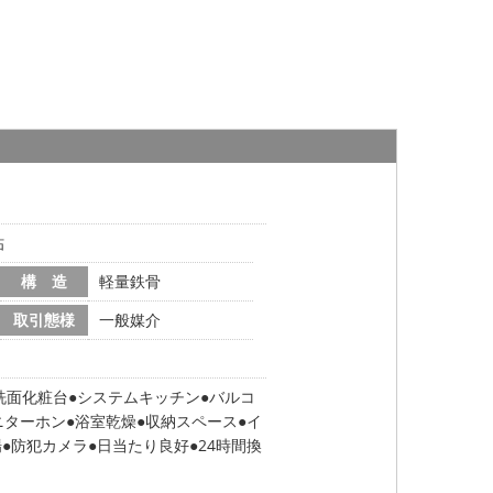
帖
構 造
軽量鉄骨
取引態様
一般媒介
洗面化粧台
システムキッチン
バルコ
ニターホン
浴室乾燥
収納スペース
イ
場
防犯カメラ
日当たり良好
24時間換