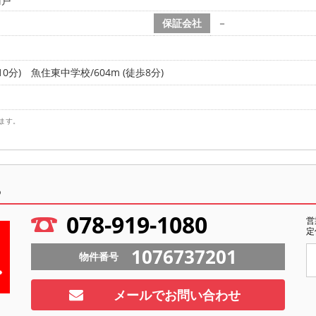
雨戸
保証会社
－
0分)
魚住東中学校/604m (徒歩8分)
ます。
ら
078-919-1080
営
定
1076737201
物件番号
メールでお問い合わせ