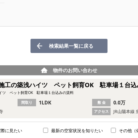
検索結果一覧に戻る
物件のお問い合わせ
施工の築浅ハイツ ペット飼育OK 駐車場１台込
イツ ペット飼育OK 駐車場１台込みの賃料
1LDK
0.0万
間取り
敷 金
寺
JR山陽本線 
アクセス
実際に見たい
最新の空室状況を知りたい
その他（