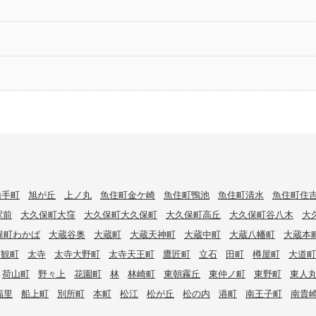
山手町
旭が丘
上ノ丸
魚住町金ケ崎
魚住町鴨池
魚住町清水
魚住町住
駅前
大久保町大窪
大久保町大久保町
大久保町高丘
大久保町谷八木
大
保町わかば
大蔵谷奥
大蔵町
大蔵天神町
大蔵中町
大蔵八幡町
大蔵本
大観町
太寺
太寺大野町
太寺天王町
鷹匠町
立石
田町
樽屋町
大道町
荷山町
野々上
花園町
林
林崎町
東朝霧丘
東仲ノ町
東野町
東人
福里
船上町
別所町
本町
松江
松が丘
松の内
港町
南王子町
南貴