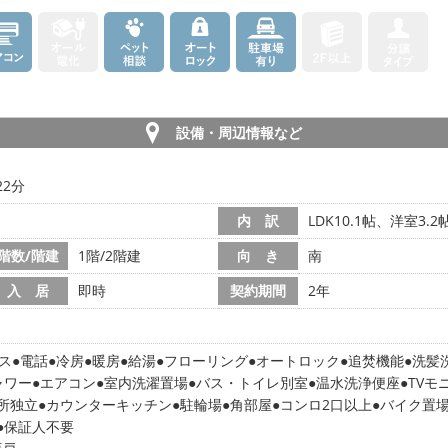
設備・周辺情報など
22分
内 訳
LDK10.1帖、洋室3.2
階数/階建
1階/2階建
向 き
南
入 居
即時
契約期間
2年
ス
電話
冷房
暖房
給湯
フローリング
オートロック
追焚機能
洗髪
ャワー
エアコン
室内洗濯置場
バス・トイレ別室
温水洗浄便座
TVモ
所独立
カウンターキッチン
駐輪場
角部屋
コンロ2口以上
バイク置
保証人不要