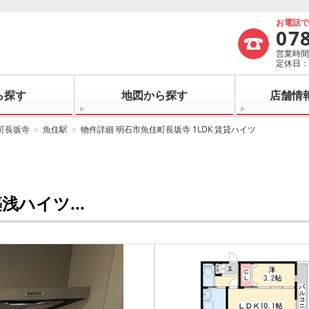
お電話
07
営業時間：
定休日
ら探す
地図から探す
店舗情
町長坂寺
魚住駅
物件詳細 明石市魚住町長坂寺 1LDK 賃貸ハイツ
ハイツ...