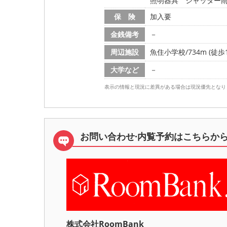
照明器具 シャッター
保 険
加入要
金銭備考
－
周辺施設
魚住小学校/734m (徒歩1
大学など
－
表示の情報と現況に差異がある場合は現況優先となり
お問い合わせ·内覧予約は
こちらか
株式会社RoomBank