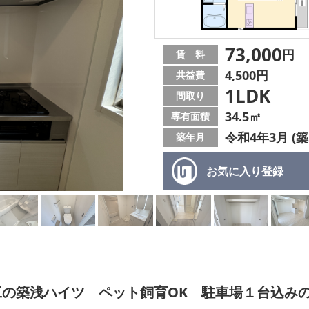
73,000
円
賃 料
4,500円
共益費
1LDK
間取り
34.5㎡
専有面積
令和4年3月 (築
築年月
お気に入り
登録
の築浅ハイツ ペット飼育OK 駐車場１台込み