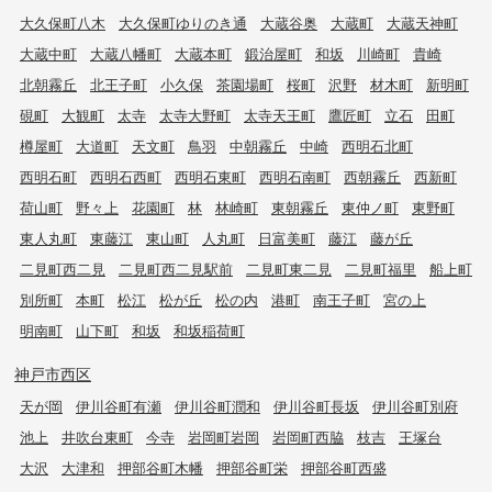
大久保町八木
大久保町ゆりのき通
大蔵谷奥
大蔵町
大蔵天神町
大蔵中町
大蔵八幡町
大蔵本町
鍛治屋町
和坂
川崎町
貴崎
北朝霧丘
北王子町
小久保
茶園場町
桜町
沢野
材木町
新明町
硯町
大観町
太寺
太寺大野町
太寺天王町
鷹匠町
立石
田町
樽屋町
大道町
天文町
鳥羽
中朝霧丘
中崎
西明石北町
西明石町
西明石西町
西明石東町
西明石南町
西朝霧丘
西新町
荷山町
野々上
花園町
林
林崎町
東朝霧丘
東仲ノ町
東野町
東人丸町
東藤江
東山町
人丸町
日富美町
藤江
藤が丘
二見町西二見
二見町西二見駅前
二見町東二見
二見町福里
船上町
別所町
本町
松江
松が丘
松の内
港町
南王子町
宮の上
明南町
山下町
和坂
和坂稲荷町
神戸市西区
天が岡
伊川谷町有瀬
伊川谷町潤和
伊川谷町長坂
伊川谷町別府
池上
井吹台東町
今寺
岩岡町岩岡
岩岡町西脇
枝吉
王塚台
大沢
大津和
押部谷町木幡
押部谷町栄
押部谷町西盛