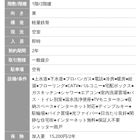
階数/階建
1階/2階建
向 き
東
構 造
軽量鉄骨
現 況
空室
入 居
即時
契約期間
2年
取引態様
一般媒介
駐車場
空有
設備/条件
上水道
下水道
プロパンガス
電話
冷房
暖房
給
湯
フローリング
CATV
バルコニー
宅配ボックス
ガスキッチン
シャワー
エアコン
室内洗濯置場
バ
ス・トイレ別室
温水洗浄便座
TVモニターホン
収
納スペース
インターネット対応
ディンプルキー
駐輪場
バイク置場
光ファイバー
日当たり良好
閑
静な住宅街
インターネット無料
保証人不要
シャッター雨戸
保 険
加入要 15,200円/2年