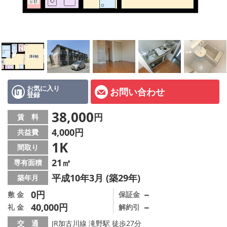
オーナー様へ
スタッフ紹介ページ
LINE公式アカウント
店舗情報·アクセス
お気に入り
お問い合わせ
登録
会社概要
38,000
円
賃 料
メールでお問い合わせ
4,000円
共益費
1K
間取り
21㎡
専有面積
平成10年3月 (築29年)
築年月
0円
－
敷 金
保証金
40,000円
－
礼 金
解約引
交 通
JR加古川線 滝野駅 徒歩27分