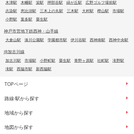
木津駅
木幡駅
栄駅
押部谷駅
緑が丘駅
広野ゴルフ場前駅
志染駅
恵比須駅
三木上の丸駅
三木駅
大村駅
樫山駅
市場駅
小野駅
葉多駅
粟生駅
神戸市営地下鉄西神・山手線
大倉山駅
湊川公園駅
学園都市駅
伊川谷駅
西神南駅
西神中央駅
JR加古川線
加古川駅
市場駅
小野町駅
粟生駅
青野ヶ原駅
社町駅
滝野駅
滝駅
西脇市駅
新西脇駅
TOPページ
路線·駅から探す
地域から探す
地図から探す