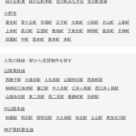
緑が丘町東
緑が丘町本町
吉川町みなぎ台
吉川町渡瀬
小野市
粟生町
育ケ丘町
市場町
王子町
大島町
小田町
片山町
上新町
上本町
黒川町
広渡町
敷地町
下来住町
神明町
垂井町
天神町
田園町
中町
西本町
東本町
本町
人気の路線・駅から賃貸物件を探す
山陽電鉄線
西舞子駅
大蔵谷駅
人丸前駅
山陽明石駅
西新町駅
林崎松江海岸駅
藤江駅
中八木駅
江井ヶ島駅
西江井ヶ島駅
山陽魚住駅
東二見駅
西二見駅
播磨町駅
別府駅
JR山陽本線
朝霧駅
明石駅
西明石駅
大久保駅
魚住駅
土山駅
東加古川駅
神戸電鉄粟生線