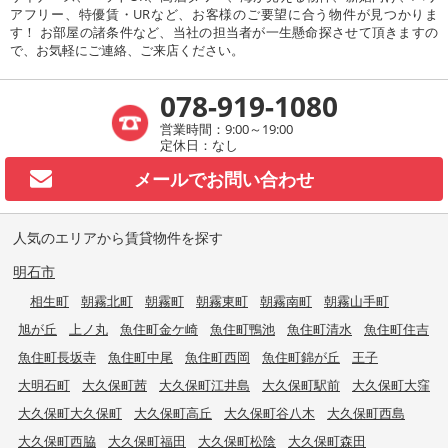
アフリー、特優賃・URなど、お客様のご要望に合う物件が見つかりま
す！ お部屋の諸条件など、当社の担当者が一生懸命探させて頂きますの
で、お気軽にご連絡、ご来店ください。
078-919-1080
営業時間：9:00～19:00
定休日：なし
メールで
お問い合わせ
人気のエリアから賃貸物件を探す
明石市
相生町
朝霧北町
朝霧町
朝霧東町
朝霧南町
朝霧山手町
旭が丘
上ノ丸
魚住町金ケ崎
魚住町鴨池
魚住町清水
魚住町住吉
魚住町長坂寺
魚住町中尾
魚住町西岡
魚住町錦が丘
王子
大明石町
大久保町茜
大久保町江井島
大久保町駅前
大久保町大窪
大久保町大久保町
大久保町高丘
大久保町谷八木
大久保町西島
大久保町西脇
大久保町福田
大久保町松陰
大久保町森田