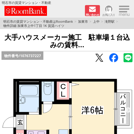
×
明石市の賃貸マンション・不動産
問い合わせ
お気に入り
TOPページ
明石市の賃貸マンション・不動産はRoomBank
加東市
上中
滝野駅
物件詳細 加東市上中1丁目 1K 賃貸ハイツ
分譲マンションシリーズ
大手ハウスメーカー施工 駐車場１台込
みの賃料...
リノベーション物件
物件番号/
1076737227
敷金·礼金０円！特集
オートロック付き物件特集
路線·駅から探す
地域から探す
地図から探す