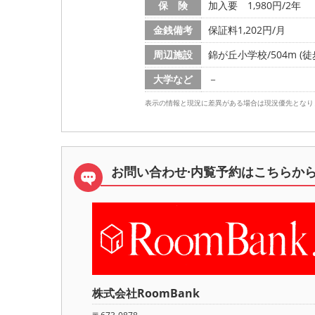
保 険
加入要 1,980円/2年
金銭備考
保証料1,202円/月
周辺施設
錦が丘小学校/504m (徒
大学など
－
表示の情報と現況に差異がある場合は現況優先となり
お問い合わせ·内覧予約は
こちらか
株式会社RoomBank