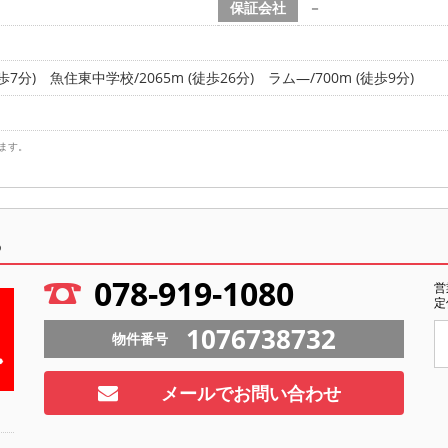
保証会社
－
歩7分)
魚住東中学校/2065m (徒歩26分)
ラム―/700m (徒歩9分)
ます。
ら
078-919-1080
営
定
1076738732
物件番号
メールでお問い合わせ