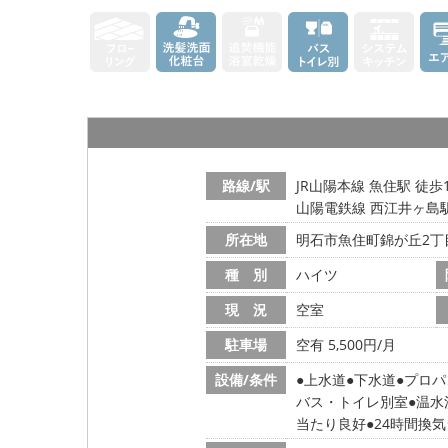
路線/駅
JR山陽本線 魚住駅 徒歩
山陽電鉄線 西江井ヶ島駅
所在地
明石市魚住町錦が丘2丁
種 別
ハイツ
現 況
空室
駐車場
空有 5,500円/月
設備/条件
上水道
下水道
プロパ
バス・トイレ別室
温水
当たり良好
24時間換