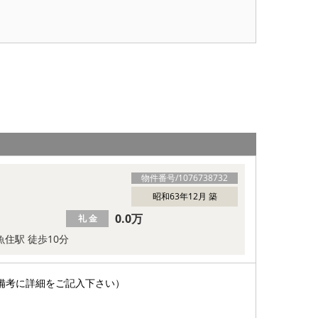
物件番号/
1076738732
昭和63年12月 築
0.0万
礼 金
魚住駅 徒歩10分
備考に詳細をご記入下さい）