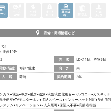
設備・周辺情報など
10分
 徒歩14分
目
内 訳
LDK11帖、洋室6帖
階数/階建
1階/2階建
向 き
南
入 居
即時
契約期間
2年
ンガス
電話
冷房
暖房
給湯
洗髪洗面化粧台
バルコニー
ガスキッチ
洗浄便座
TVモニターホン
収納スペース
インターネット対応
洗面所
気システム
リノベーション
2人入居可
保証人不要
高齢者相談