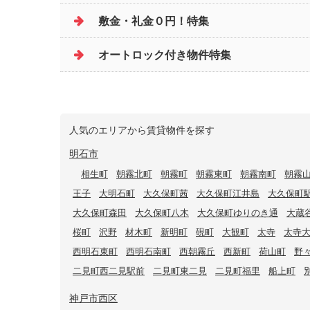
敷金・礼金０円！特集
オートロック付き物件特集
人気のエリアから賃貸物件を探す
明石市
相生町
朝霧北町
朝霧町
朝霧東町
朝霧南町
朝霧
王子
大明石町
大久保町茜
大久保町江井島
大久保町
大久保町森田
大久保町八木
大久保町ゆりのき通
大蔵
桜町
沢野
材木町
新明町
硯町
大観町
太寺
太寺
西明石東町
西明石南町
西朝霧丘
西新町
荷山町
野
二見町西二見駅前
二見町東二見
二見町福里
船上町
神戸市西区