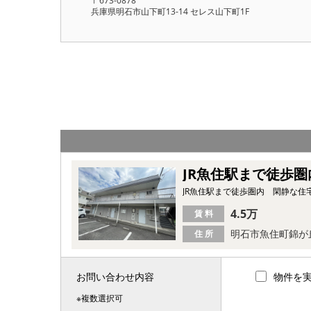
〒673-0878
兵庫県明石市山下町13-14 セレス山下町1F
JR魚住駅まで徒歩
JR魚住駅まで徒歩圏内 閑静な住
4.5万
賃 料
明石市魚住町錦が
住 所
お問い合わせ内容
物件を
※複数選択可