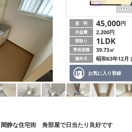
45,000
円
賃 料
2,200円
共益費
1LDK
間取り
39.73㎡
専有面積
昭和63年12月 
築年月
お気に入り
登録
 閑静な住宅街 角部屋で日当たり良好です