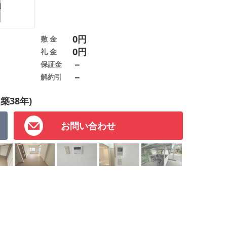
0円
敷 金
0円
礼 金
－
保証金
－
解約引
(築38年)
お問い合わせ