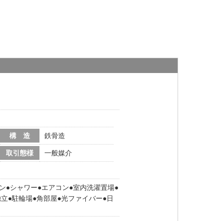
構 造
鉄骨造
取引態様
一般媒介
ン
シャワー
エアコン
室内洗濯置場
独立
駐輪場
角部屋
光ファイバー
日