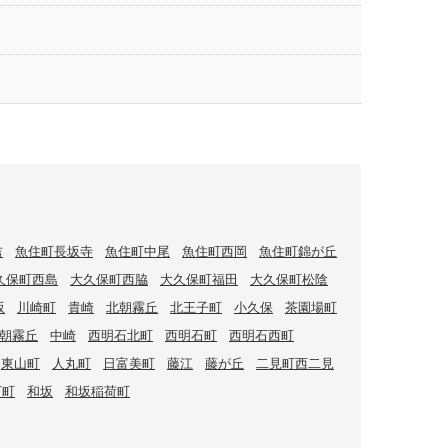
吉
魚住町長坂寺
魚住町中尾
魚住町西岡
魚住町錦が丘
久保町西島
大久保町西脇
大久保町福田
大久保町松陰
坂
川崎町
貴崎
北朝霧丘
北王子町
小久保
茶園場町
朝霧丘
中崎
西明石北町
西明石町
西明石西町
東山町
人丸町
日富美町
藤江
藤が丘
二見町西二見
下町
和坂
和坂稲荷町