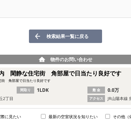
検索結果一覧に戻る
物件のお問い合わせ
圏内 閑静な住宅街 角部屋で日当たり良好です
宅街 角部屋で日当たり良好です
1LDK
0.0万
間取り
敷 金
丘2丁目
JR山陽本線 
アクセス
実際に見たい
最新の空室状況を知りたい
その他（