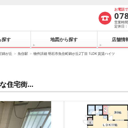
お電話
07
営業時間：
定休日
ら探す
地図から探す
店舗情
町錦が丘
魚住駅
物件詳細 明石市魚住町錦が丘2丁目 1LDK 賃貸ハイツ
住宅街...