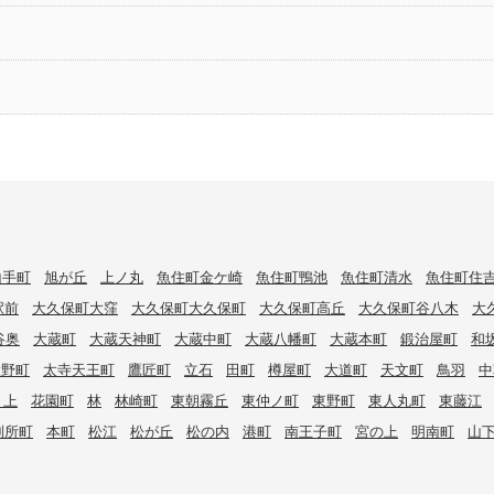
山手町
旭が丘
上ノ丸
魚住町金ケ崎
魚住町鴨池
魚住町清水
魚住町住
駅前
大久保町大窪
大久保町大久保町
大久保町高丘
大久保町谷八木
大
谷奥
大蔵町
大蔵天神町
大蔵中町
大蔵八幡町
大蔵本町
鍛治屋町
和
大野町
太寺天王町
鷹匠町
立石
田町
樽屋町
大道町
天文町
鳥羽
中
々上
花園町
林
林崎町
東朝霧丘
東仲ノ町
東野町
東人丸町
東藤江
別所町
本町
松江
松が丘
松の内
港町
南王子町
宮の上
明南町
山