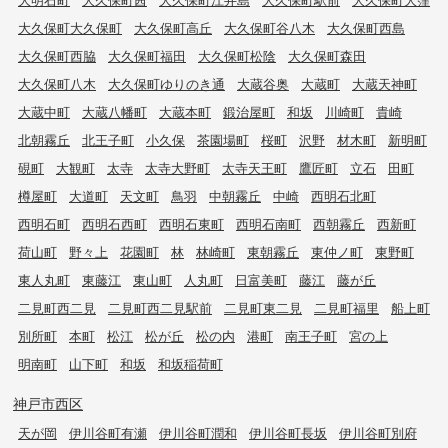
大久保町大久保町
大久保町高丘
大久保町谷八木
大久保町西島
大久保町西脇
大久保町福田
大久保町松陰
大久保町森田
大久保町八木
大久保町ゆりのき通
大蔵谷奥
大蔵町
大蔵天神町
大蔵中町
大蔵八幡町
大蔵本町
鍛治屋町
和坂
川崎町
貴崎
北朝霧丘
北王子町
小久保
茶園場町
桜町
沢野
材木町
新明町
硯町
大観町
太寺
太寺大野町
太寺天王町
鷹匠町
立石
田町
樽屋町
大道町
天文町
鳥羽
中朝霧丘
中崎
西明石北町
西明石町
西明石西町
西明石東町
西明石南町
西朝霧丘
西新町
荷山町
野々上
花園町
林
林崎町
東朝霧丘
東仲ノ町
東野町
東人丸町
東藤江
東山町
人丸町
日富美町
藤江
藤が丘
二見町西二見
二見町西二見駅前
二見町東二見
二見町福里
船上町
別所町
本町
松江
松が丘
松の内
港町
南王子町
宮の上
明南町
山下町
和坂
和坂稲荷町
神戸市西区
天が岡
伊川谷町有瀬
伊川谷町潤和
伊川谷町長坂
伊川谷町別府