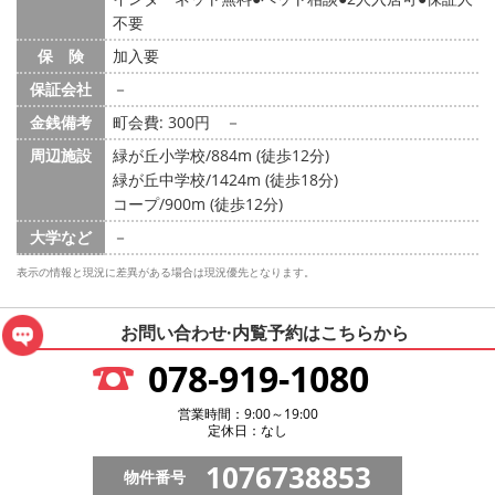
不要
保 険
加入要
保証会社
－
金銭備考
町会費: 300円
－
周辺施設
緑が丘小学校/884m (徒歩12分)
緑が丘中学校/1424m (徒歩18分)
コープ/900m (徒歩12分)
大学など
－
表示の情報と現況に差異がある場合は現況優先となります。
お問い合わせ·内覧予約は
こちらから
078-919-1080
営業時間：9:00～19:00
定休日：なし
1076738853
物件番号