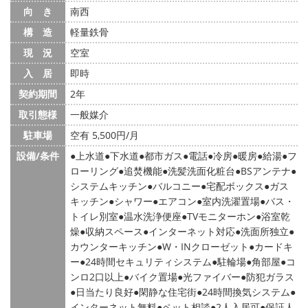
向 き
南西
構 造
軽量鉄骨
現 況
空室
入 居
即時
契約期間
2年
取引態様
一般媒介
駐車場
空有 5,500円/月
設備/条件
上水道
下水道
都市ガス
電話
冷房
暖房
給湯
フ
ローリング
追焚機能
洗髪洗面化粧台
BSアンテナ
システムキッチン
バルコニー
宅配ボックス
ガス
キッチン
シャワー
エアコン
室内洗濯置場
バス・
トイレ別室
温水洗浄便座
TVモニターホン
浴室乾
燥
収納スペース
インターネット対応
洗面所独立
カウンターキッチン
W・INクローゼット
カードキ
ー
24時間セキュリティシステム
駐輪場
角部屋
コ
ンロ2口以上
バイク置場
光ファイバー
防犯ガラス
日当たり良好
閑静な住宅街
24時間換気システム
インターネット無料
ペット相談
2人入居可
保証人