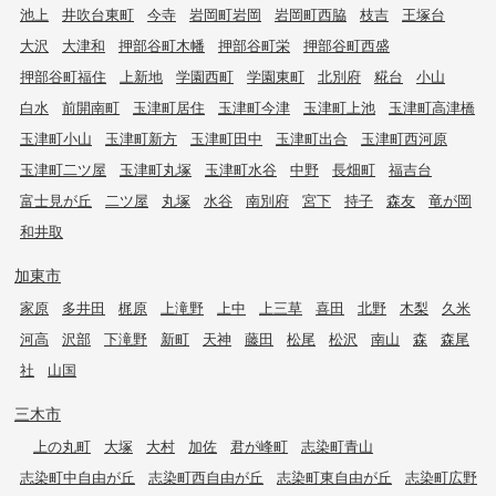
池上
井吹台東町
今寺
岩岡町岩岡
岩岡町西脇
枝吉
王塚台
大沢
大津和
押部谷町木幡
押部谷町栄
押部谷町西盛
押部谷町福住
上新地
学園西町
学園東町
北別府
糀台
小山
白水
前開南町
玉津町居住
玉津町今津
玉津町上池
玉津町高津橋
玉津町小山
玉津町新方
玉津町田中
玉津町出合
玉津町西河原
玉津町二ツ屋
玉津町丸塚
玉津町水谷
中野
長畑町
福吉台
富士見が丘
二ツ屋
丸塚
水谷
南別府
宮下
持子
森友
竜が岡
和井取
加東市
家原
多井田
梶原
上滝野
上中
上三草
喜田
北野
木梨
久米
河高
沢部
下滝野
新町
天神
藤田
松尾
松沢
南山
森
森尾
社
山国
三木市
上の丸町
大塚
大村
加佐
君が峰町
志染町青山
志染町中自由が丘
志染町西自由が丘
志染町東自由が丘
志染町広野