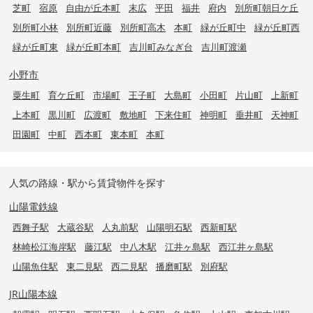
芝町
宿原
自由が丘本町
末広
平田
福井
府内
別所町朝日ケ丘
別所町小林
別所町近藤
別所町高木
本町
緑が丘町中
緑が丘町西
緑が丘町東
緑が丘町本町
吉川町みなぎ台
吉川町渡瀬
小野市
粟生町
育ケ丘町
市場町
王子町
大島町
小田町
片山町
上新町
上本町
黒川町
広渡町
敷地町
下来住町
神明町
垂井町
天神町
田園町
中町
西本町
東本町
本町
人気の路線・駅から賃貸物件を探す
山陽電鉄線
西舞子駅
大蔵谷駅
人丸前駅
山陽明石駅
西新町駅
林崎松江海岸駅
藤江駅
中八木駅
江井ヶ島駅
西江井ヶ島駅
山陽魚住駅
東二見駅
西二見駅
播磨町駅
別府駅
JR山陽本線