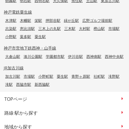
朝霧駅
明石駅
西明石駅
大久保駅
魚住駅
土山駅
東加古川駅
神戸電鉄粟生線
木津駅
木幡駅
栄駅
押部谷駅
緑が丘駅
広野ゴルフ場前駅
志染駅
恵比須駅
三木上の丸駅
三木駅
大村駅
樫山駅
市場駅
小野駅
葉多駅
粟生駅
神戸市営地下鉄西神・山手線
大倉山駅
湊川公園駅
学園都市駅
伊川谷駅
西神南駅
西神中央駅
JR加古川線
加古川駅
市場駅
小野町駅
粟生駅
青野ヶ原駅
社町駅
滝野駅
滝駅
西脇市駅
新西脇駅
TOPページ
路線·駅から探す
地域から探す