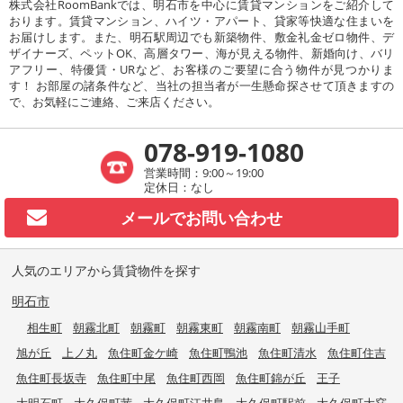
株式会社RoomBankでは、明石市を中心に賃貸マンションをご紹介して
おります。賃貸マンション、ハイツ・アパート、貸家等快適な住まいを
お届けします。また、明石駅周辺でも新築物件、敷金礼金ゼロ物件、デ
ザイナーズ、ペットOK、高層タワー、海が見える物件、新婚向け、バリ
アフリー、特優賃・URなど、お客様のご要望に合う物件が見つかりま
す！ お部屋の諸条件など、当社の担当者が一生懸命探させて頂きますの
で、お気軽にご連絡、ご来店ください。
078-919-1080
営業時間：9:00～19:00
定休日：なし
メールで
お問い合わせ
人気のエリアから賃貸物件を探す
明石市
相生町
朝霧北町
朝霧町
朝霧東町
朝霧南町
朝霧山手町
旭が丘
上ノ丸
魚住町金ケ崎
魚住町鴨池
魚住町清水
魚住町住吉
魚住町長坂寺
魚住町中尾
魚住町西岡
魚住町錦が丘
王子
大明石町
大久保町茜
大久保町江井島
大久保町駅前
大久保町大窪