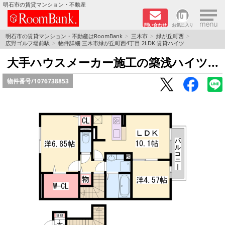
×
明石市の賃貸マンション・不動産
問い合わせ
お気に入り
TOPページ
明石市の賃貸マンション・不動産はRoomBank
三木市
緑が丘町西
広野ゴルフ場前駅
物件詳細 三木市緑が丘町西4丁目 2LDK 賃貸ハイツ
分譲マンションシリーズ
大手ハウスメーカー施工の築浅ハイツ...
物件番号/
1076738853
リノベーション物件
敷金·礼金０円！特集
オートロック付き物件特集
路線·駅から探す
地域から探す
地図から探す