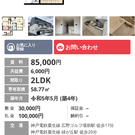
オーナー様へ
スタッフ紹介ページ
LINE公式アカウント
店舗情報·アクセス
お気に入り
お問い合わせ
登録
会社概要
85,000
円
賃 料
6,000円
共益費
メールでお問い合わせ
2LDK
間取り
58.77㎡
専有面積
令和5年5月 (築4年)
築年月
30,000円
－
敷 金
保証金
100,000円
－
礼 金
解約引
交 通
神戸電鉄粟生線 広野ゴルフ場前駅 徒歩17分
神戸電鉄粟生線 緑が丘駅 徒歩20分