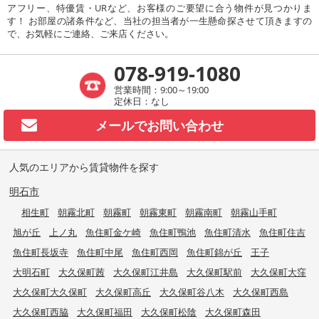
アフリー、特優賃・URなど、お客様のご要望に合う物件が見つかりま
す！ お部屋の諸条件など、当社の担当者が一生懸命探させて頂きますの
で、お気軽にご連絡、ご来店ください。
078-919-1080
営業時間：9:00～19:00
定休日：なし
メールで
お問い合わせ
人気のエリアから賃貸物件を探す
明石市
相生町
朝霧北町
朝霧町
朝霧東町
朝霧南町
朝霧山手町
旭が丘
上ノ丸
魚住町金ケ崎
魚住町鴨池
魚住町清水
魚住町住吉
魚住町長坂寺
魚住町中尾
魚住町西岡
魚住町錦が丘
王子
大明石町
大久保町茜
大久保町江井島
大久保町駅前
大久保町大窪
大久保町大久保町
大久保町高丘
大久保町谷八木
大久保町西島
大久保町西脇
大久保町福田
大久保町松陰
大久保町森田