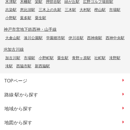
木津駅
木幡駅
栄駅
押部谷駅
緑が丘駅
広野ゴルフ場前駅
志染駅
恵比須駅
三木上の丸駅
三木駅
大村駅
樫山駅
市場駅
小野駅
葉多駅
粟生駅
神戸市営地下鉄西神・山手線
大倉山駅
湊川公園駅
学園都市駅
伊川谷駅
西神南駅
西神中央駅
JR加古川線
加古川駅
市場駅
小野町駅
粟生駅
青野ヶ原駅
社町駅
滝野駅
滝駅
西脇市駅
新西脇駅
TOPページ
路線·駅から探す
地域から探す
地図から探す