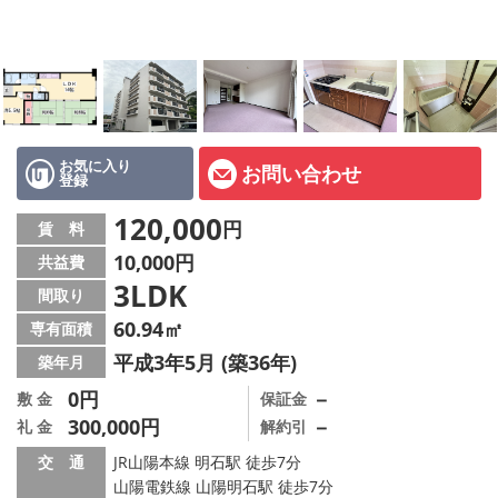
オーナー様へ
スタッフ紹介ページ
LINE公式アカウント
店舗情報·アクセス
お気に入り
お問い合わせ
登録
会社概要
120,000
円
賃 料
10,000円
共益費
メールでお問い合わせ
3LDK
間取り
60.94㎡
専有面積
平成3年5月 (築36年)
築年月
0円
－
敷 金
保証金
300,000円
－
礼 金
解約引
交 通
JR山陽本線 明石駅 徒歩7分
山陽電鉄線 山陽明石駅 徒歩7分