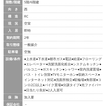
階数/階建
5階/6階建
向 き
西
構 造
RC
現 況
空室
入 居
即時
契約期間
2年
取引態様
一般媒介
駐車場
空無
設備/条件
上水道
下水道
都市ガス
電話
給湯
フローリング
エレベーター
洗髪洗面化粧台
システムキッチン
バルコニー
ガスキッチン
シャワー
室内洗濯置場
バス・トイレ別室
TVモニターホン
収納スペース
インターネット対応
洗面所独立
駐輪場
角部屋
コ
ンロ2口以上
バイク置場
分譲タイプ
光ファイバー
日当たり良好
2人入居可
保 険
加入要
保証会社
－