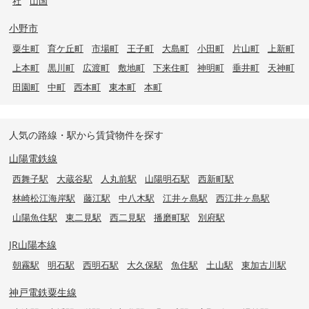
社
山国
小野市
粟生町
育ケ丘町
市場町
王子町
大島町
小田町
片山町
上新町
上本町
黒川町
広渡町
敷地町
下来住町
神明町
垂井町
天神町
田園町
中町
西本町
東本町
本町
人気の路線・駅から賃貸物件を探す
山陽電鉄線
西舞子駅
大蔵谷駅
人丸前駅
山陽明石駅
西新町駅
林崎松江海岸駅
藤江駅
中八木駅
江井ヶ島駅
西江井ヶ島駅
山陽魚住駅
東二見駅
西二見駅
播磨町駅
別府駅
JR山陽本線
朝霧駅
明石駅
西明石駅
大久保駅
魚住駅
土山駅
東加古川駅
神戸電鉄粟生線