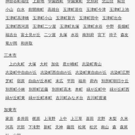
押部谷町福住
上新地
学園西町
学園東町
北別府
北山台
糀台
小山
白水
前開南町
高雄台
玉津町居住
玉津町今津
玉津町上池
玉津町高津橋
玉津町小山
玉津町新方
玉津町田中
玉津町出合
玉津町西河原
玉津町二ツ屋
玉津町丸塚
玉津町水谷
中野
長畑町
福吉台
富士見が丘
二ツ屋
丸塚
水谷
南別府
宮下
持子
森友
竜が岡
和井取
三木市
上の丸町
大塚
大村
加佐
君が峰町
志染町青山
志染町中自由が丘
志染町西自由が丘
志染町東自由が丘
志染町広野
芝町
宿原
自由が丘本町
末広
平田
福井
府内
別所町朝日ケ丘
別所町小林
別所町近藤
別所町高木
本町
緑が丘町中
緑が丘町西
緑が丘町東
緑が丘町本町
吉川町みなぎ台
吉川町渡瀬
加東市
家原
多井田
梶原
上滝野
上中
上三草
喜田
北野
木梨
久米
河高
沢部
下滝野
新町
天神
藤田
松尾
松沢
南山
森
森尾