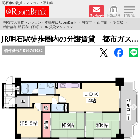
×
明石市の賃貸マンション・不動産
問い合わせ
お気に入り
TOPページ
明石市の賃貸マンション・不動産はRoomBank
明石市
山下町
明石駅
物件詳細 明石市山下町 3LDK 賃貸マンション
分譲マンションシリーズ
JR明石駅徒歩圏内の分譲賃貸 都市ガス...
物件番号/
1076741032
リノベーション物件
敷金·礼金０円！特集
オートロック付き物件特集
路線·駅から探す
地域から探す
地図から探す