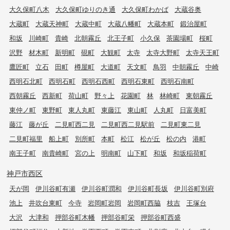
大久保町八木
大久保町ゆりのき通
大久保町わかば
大蔵谷奥
大蔵町
大蔵天神町
大蔵中町
大蔵八幡町
大蔵本町
鍛治屋町
和坂
川崎町
貴崎
北朝霧丘
北王子町
小久保
茶園場町
桜町
沢野
材木町
新明町
硯町
大観町
太寺
太寺大野町
太寺天王町
鷹匠町
立石
田町
樽屋町
大道町
天文町
鳥羽
中朝霧丘
中崎
西明石北町
西明石町
西明石西町
西明石東町
西明石南町
西朝霧丘
西新町
荷山町
野々上
花園町
林
林崎町
東朝霧丘
東仲ノ町
東野町
東人丸町
東藤江
東山町
人丸町
日富美町
藤江
藤が丘
二見町西二見
二見町西二見駅前
二見町東二見
二見町福里
船上町
別所町
本町
松江
松が丘
松の内
港町
南王子町
南貴崎町
宮の上
明南町
山下町
和坂
和坂稲荷町
神戸市西区
天が岡
伊川谷町有瀬
伊川谷町潤和
伊川谷町長坂
伊川谷町別府
池上
井吹台東町
今寺
岩岡町岩岡
岩岡町西脇
枝吉
王塚台
大沢
大津和
押部谷町木幡
押部谷町栄
押部谷町西盛