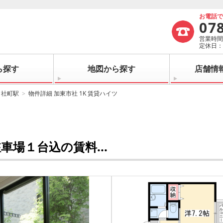
お電話
07
営業時間：
定休日
ら探す
地図から探す
店舗情
社町駅
物件詳細 加東市社 1K 賃貸ハイツ
場１台込の賃料...