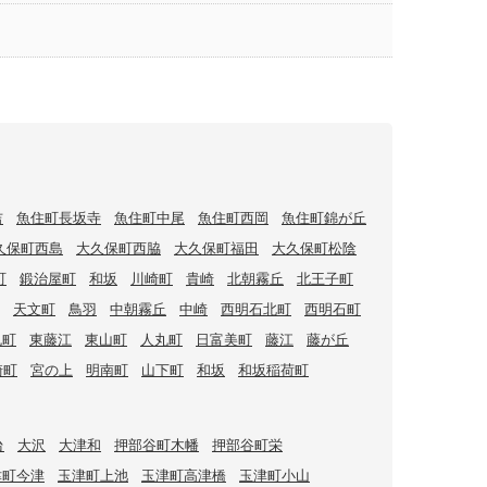
吉
魚住町長坂寺
魚住町中尾
魚住町西岡
魚住町錦が丘
久保町西島
大久保町西脇
大久保町福田
大久保町松陰
町
鍛治屋町
和坂
川崎町
貴崎
北朝霧丘
北王子町
天文町
鳥羽
中朝霧丘
中崎
西明石北町
西明石町
丸町
東藤江
東山町
人丸町
日富美町
藤江
藤が丘
崎町
宮の上
明南町
山下町
和坂
和坂稲荷町
台
大沢
大津和
押部谷町木幡
押部谷町栄
津町今津
玉津町上池
玉津町高津橋
玉津町小山