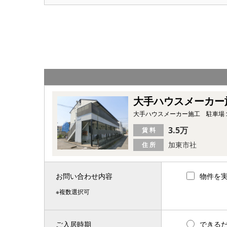
大手ハウスメーカー
大手ハウスメーカー施工 駐車場
3.5万
賃 料
加東市社
住 所
お問い合わせ内容
物件を
※複数選択可
ご入居時期
できる