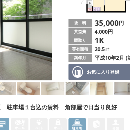
35,000
円
賃 料
4,000円
共益費
1K
間取り
20.5㎡
専有面積
平成10年2月 (
築年月
お気に入り
登録
工 駐車場１台込の賃料 角部屋で日当り良好