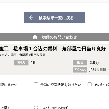
検索結果一覧に戻る
物件のお問い合わせ
施工 駐車場１台込の賃料 角部屋で日当り良好
１台込の賃料 角部屋で日当り良好
1K
2.0万
間取り
敷 金
JR加古川線
アクセス
実際に見たい
最新の空室状況を知りたい
その他（
だけ早く
いいものがあれば