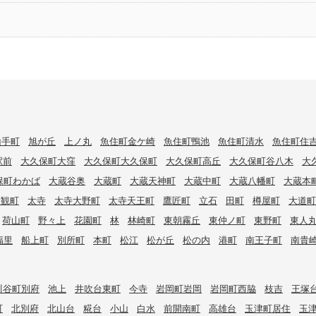
山手町
旭が丘
上ノ丸
魚住町金ケ崎
魚住町鴨池
魚住町清水
魚住町住
駅前
大久保町大窪
大久保町大久保町
大久保町高丘
大久保町谷八木
大
保町わかば
大蔵谷奥
大蔵町
大蔵天神町
大蔵中町
大蔵八幡町
大蔵本
大観町
太寺
太寺大野町
太寺天王町
鷹匠町
立石
田町
樽屋町
大道町
荷山町
野々上
花園町
林
林崎町
東朝霧丘
東仲ノ町
東野町
東人
福里
船上町
別所町
本町
松江
松が丘
松の内
港町
南王子町
南貴
川谷町別府
池上
井吹台東町
今寺
岩岡町岩岡
岩岡町西脇
枝吉
王塚
町
北別府
北山台
糀台
小山
白水
前開南町
高雄台
玉津町居住
玉