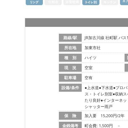
路線/駅
JR加古川線 社町駅 バス
所在地
加東市社
種 別
ハイツ
現 況
空室
駐車場
空有
設備/条件
上水道
下水道
プロパ
ス・トイレ別室
収納ス
たり良好
インターネッ
シャッター雨戸
保 険
加入要 15,200円/2年
金銭備考
町会費: 1,500円
－