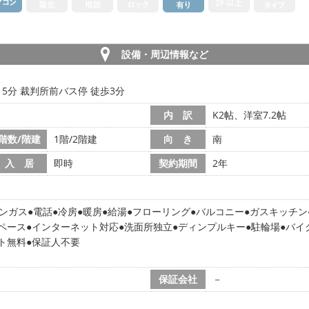
設備・周辺情報など
15分 裁判所前バス停 徒歩3分
内 訳
K2帖、洋室7.2帖
階数/階建
1階/2階建
向 き
南
入 居
即時
契約期間
2年
ンガス
電話
冷房
暖房
給湯
フローリング
バルコニー
ガスキッチン
ペース
インターネット対応
洗面所独立
ディンプルキー
駐輪場
バイ
ト無料
保証人不要
保証会社
－