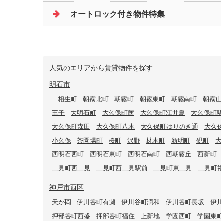
オートロック付き物件特集
人気のエリアから賃貸物件を探す
明石市
相生町
朝霧北町
朝霧町
朝霧東町
朝霧南町
朝霧
王子
大明石町
大久保町茜
大久保町江井島
大久保町
大久保町森田
大久保町八木
大久保町ゆりのき通
大久
小久保
茶園場町
桜町
沢野
材木町
新明町
硯町
西明石西町
西明石東町
西明石南町
西朝霧丘
西新町
二見町西二見
二見町西二見駅前
二見町東二見
二見町
神戸市西区
天が岡
伊川谷町有瀬
伊川谷町潤和
伊川谷町長坂
伊
押部谷町西盛
押部谷町福住
上新地
学園西町
学園東