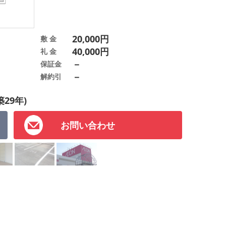
20,000円
敷 金
40,000円
礼 金
－
保証金
－
解約引
築29年)
お問い合わせ