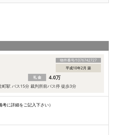
物件番号/
1076742727
平成10年2月 築
4.0万
礼 金
 社町駅 バス15分 裁判所前バス停 徒歩3分
備考に詳細をご記入下さい）