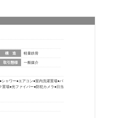
構 造
軽量鉄骨
取引態様
一般媒介
シャワー
エアコン
室内洗濯置場
バ
ク置場
光ファイバー
防犯カメラ
日当