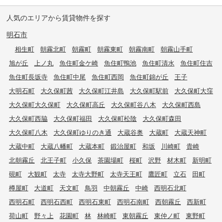
人気のエリアから賃貸物件を探す
明石市
相生町
朝霧北町
朝霧町
朝霧東町
朝霧南町
朝霧山手町
旭が丘
上ノ丸
魚住町金ケ崎
魚住町鴨池
魚住町清水
魚住町住吉
魚住町長坂寺
魚住町中尾
魚住町西岡
魚住町錦が丘
王子
大明石町
大久保町茜
大久保町江井島
大久保町駅前
大久保町大窪
大久保町大久保町
大久保町高丘
大久保町谷八木
大久保町西島
大久保町西脇
大久保町福田
大久保町松陰
大久保町森田
大久保町八木
大久保町ゆりのき通
大蔵谷奥
大蔵町
大蔵天神町
大蔵中町
大蔵八幡町
大蔵本町
鍛治屋町
和坂
川崎町
貴崎
北朝霧丘
北王子町
小久保
茶園場町
桜町
沢野
材木町
新明町
硯町
大観町
太寺
太寺大野町
太寺天王町
鷹匠町
立石
田町
樽屋町
大道町
天文町
鳥羽
中朝霧丘
中崎
西明石北町
西明石町
西明石西町
西明石東町
西明石南町
西朝霧丘
西新町
荷山町
野々上
花園町
林
林崎町
東朝霧丘
東仲ノ町
東野町