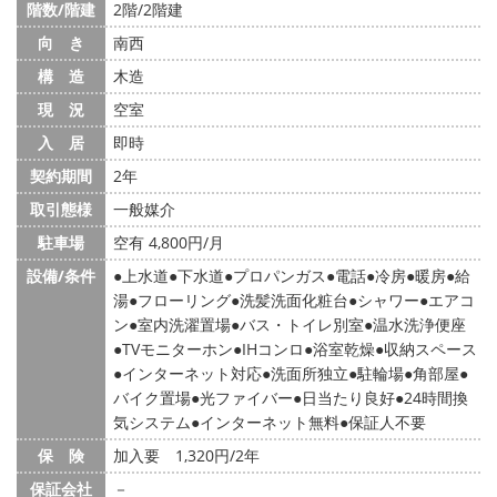
階数/階建
2階/2階建
向 き
南西
構 造
木造
現 況
空室
入 居
即時
契約期間
2年
取引態様
一般媒介
駐車場
空有 4,800円/月
設備/条件
上水道
下水道
プロパンガス
電話
冷房
暖房
給
湯
フローリング
洗髪洗面化粧台
シャワー
エアコ
ン
室内洗濯置場
バス・トイレ別室
温水洗浄便座
TVモニターホン
IHコンロ
浴室乾燥
収納スペース
インターネット対応
洗面所独立
駐輪場
角部屋
バイク置場
光ファイバー
日当たり良好
24時間換
気システム
インターネット無料
保証人不要
保 険
加入要 1,320円/2年
保証会社
－