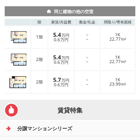
同じ建物の他の空室
階
家賃/
共益費
敷金/
礼金
間取り/
専有面積
5.4
－
1K
万円
1
階
－
22.77
0.6
m²
万円
5.4
－
1K
万円
2
階
－
22.77
0.6
m²
万円
5.7
－
1K
万円
2
階
－
23.99
0.6
m²
万円
賃貸特集
分譲マンションシリーズ