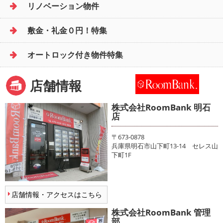
リノベーション物件
敷金・礼金０円！特集
オートロック付き物件特集
店舗情報
株式会社RoomBank 明石
店
〒673-0878
兵庫県明石市山下町13-14 セレス山
下町1F
店舗情報・アクセスはこちら
株式会社RoomBank 管理
部