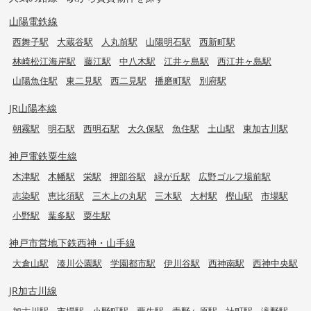
山陽電鉄線
西舞子駅
大蔵谷駅
人丸前駅
山陽明石駅
西新町駅
林崎松江海岸駅
藤江駅
中八木駅
江井ヶ島駅
西江井ヶ島駅
山陽魚住駅
東二見駅
西二見駅
播磨町駅
別府駅
JR山陽本線
朝霧駅
明石駅
西明石駅
大久保駅
魚住駅
土山駅
東加古川駅
神戸電鉄粟生線
木津駅
木幡駅
栄駅
押部谷駅
緑が丘駅
広野ゴルフ場前駅
志染駅
恵比須駅
三木上の丸駅
三木駅
大村駅
樫山駅
市場駅
小野駅
葉多駅
粟生駅
神戸市営地下鉄西神・山手線
大倉山駅
湊川公園駅
学園都市駅
伊川谷駅
西神南駅
西神中央駅
JR加古川線
加古川駅
市場駅
小野町駅
粟生駅
青野ヶ原駅
社町駅
滝野駅