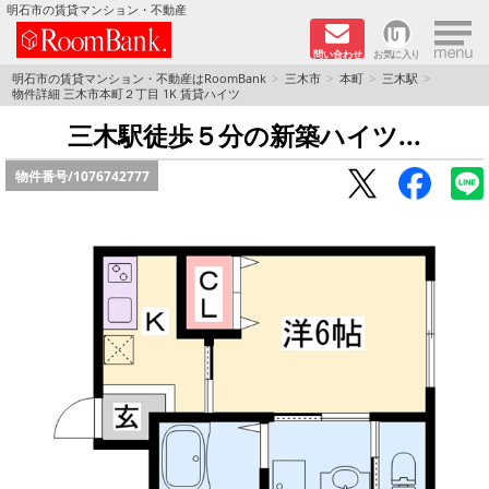
×
明石市の賃貸マンション・不動産
問い合わせ
お気に入り
TOPページ
明石市の賃貸マンション・不動産はRoomBank
三木市
本町
三木駅
物件詳細 三木市本町２丁目 1K 賃貸ハイツ
分譲マンションシリーズ
三木駅徒歩５分の新築ハイツ...
物件番号/
1076742777
リノベーション物件
敷金·礼金０円！特集
オートロック付き物件特集
路線·駅から探す
地域から探す
地図から探す