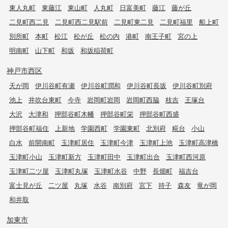
東人丸町
東藤江
東山町
人丸町
日富美町
藤江
藤が丘
二見町西二見
二見町西二見駅前
二見町東二見
二見町福里
船上町
別所町
本町
松江
松が丘
松の内
港町
南王子町
宮の上
明南町
山下町
和坂
和坂稲荷町
神戸市西区
天が岡
伊川谷町有瀬
伊川谷町潤和
伊川谷町長坂
伊川谷町別府
池上
井吹台東町
今寺
岩岡町岩岡
岩岡町西脇
枝吉
王塚台
大沢
大津和
押部谷町木幡
押部谷町栄
押部谷町西盛
押部谷町福住
上新地
学園西町
学園東町
北別府
糀台
小山
白水
前開南町
玉津町居住
玉津町今津
玉津町上池
玉津町高津橋
玉津町小山
玉津町新方
玉津町田中
玉津町出合
玉津町西河原
玉津町二ツ屋
玉津町丸塚
玉津町水谷
中野
長畑町
福吉台
富士見が丘
二ツ屋
丸塚
水谷
南別府
宮下
持子
森友
竜が岡
和井取
加東市