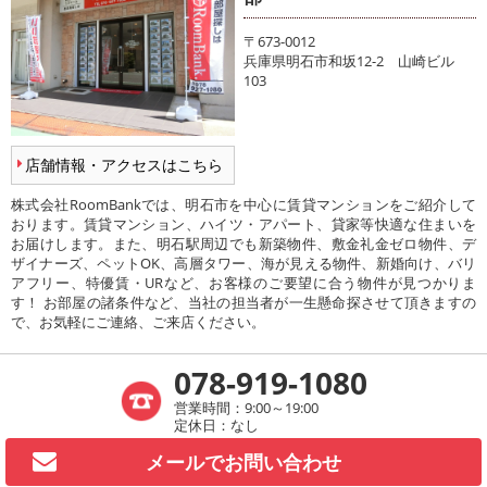
〒673-0012
兵庫県明石市和坂12-2 山崎ビル
103
店舗情報・アクセスはこちら
株式会社RoomBankでは、明石市を中心に賃貸マンションをご紹介して
おります。賃貸マンション、ハイツ・アパート、貸家等快適な住まいを
お届けします。また、明石駅周辺でも新築物件、敷金礼金ゼロ物件、デ
ザイナーズ、ペットOK、高層タワー、海が見える物件、新婚向け、バリ
アフリー、特優賃・URなど、お客様のご要望に合う物件が見つかりま
す！ お部屋の諸条件など、当社の担当者が一生懸命探させて頂きますの
で、お気軽にご連絡、ご来店ください。
078-919-1080
営業時間：9:00～19:00
定休日：なし
メールで
お問い合わせ