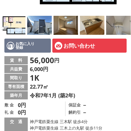
オーナー様へ
スタッフ紹介ページ
LINE公式アカウント
店舗情報·アクセス
お気に入り
お問い合わせ
登録
会社概要
56,000
円
賃 料
6,000円
共益費
メールでお問い合わせ
1K
間取り
22.77㎡
専有面積
令和7年1月 (築2年)
築年月
0円
－
敷 金
保証金
0円
－
礼 金
解約引
交 通
神戸電鉄粟生線 三木駅 徒歩4分
神戸電鉄粟生線 三木上の丸駅 徒歩11分