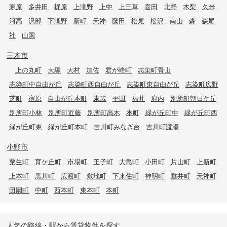
家原
多井田
梶原
上滝野
上中
上三草
喜田
北野
木梨
久米
河高
沢部
下滝野
新町
天神
藤田
松尾
松沢
南山
森
森尾
社
山国
三木市
上の丸町
大塚
大村
加佐
君が峰町
志染町青山
志染町中自由が丘
志染町西自由が丘
志染町東自由が丘
志染町広野
芝町
宿原
自由が丘本町
末広
平田
福井
府内
別所町朝日ケ丘
別所町小林
別所町近藤
別所町高木
本町
緑が丘町中
緑が丘町西
緑が丘町東
緑が丘町本町
吉川町みなぎ台
吉川町渡瀬
小野市
粟生町
育ケ丘町
市場町
王子町
大島町
小田町
片山町
上新町
上本町
黒川町
広渡町
敷地町
下来住町
神明町
垂井町
天神町
田園町
中町
西本町
東本町
本町
人気の路線・駅から賃貸物件を探す