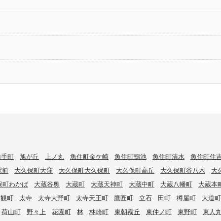
山手町
旭が丘
上ノ丸
魚住町金ケ崎
魚住町鴨池
魚住町清水
魚住町住
駅前
大久保町大窪
大久保町大久保町
大久保町高丘
大久保町谷八木
大
保町わかば
大蔵谷奥
大蔵町
大蔵天神町
大蔵中町
大蔵八幡町
大蔵本
大観町
太寺
太寺大野町
太寺天王町
鷹匠町
立石
田町
樽屋町
大道町
荷山町
野々上
花園町
林
林崎町
東朝霧丘
東仲ノ町
東野町
東人