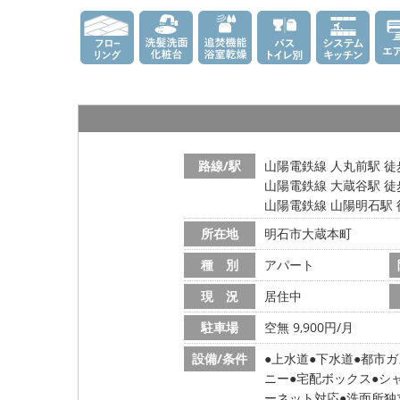
路線/駅
山陽電鉄線 人丸前駅 徒
山陽電鉄線 大蔵谷駅 徒
山陽電鉄線 山陽明石駅 
所在地
明石市大蔵本町
種 別
アパート
現 況
居住中
駐車場
空無 9,900円/月
設備/条件
上水道
下水道
都市ガ
ニー
宅配ボックス
シ
ーネット対応
洗面所独