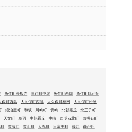
吉
魚住町長坂寺
魚住町中尾
魚住町西岡
魚住町錦が丘
久保町西島
大久保町西脇
大久保町福田
大久保町松陰
町
鍛治屋町
和坂
川崎町
貴崎
北朝霧丘
北王子町
天文町
鳥羽
中朝霧丘
中崎
西明石北町
西明石町
丸町
東藤江
東山町
人丸町
日富美町
藤江
藤が丘