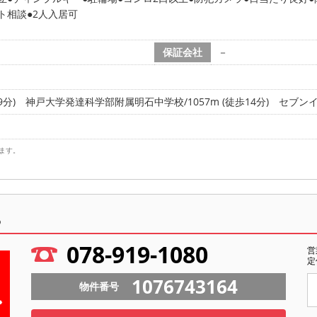
ト相談
2人入居可
保証会社
－
9分)
神戸大学発達科学部附属明石中学校/1057m (徒歩14分)
セブンイレ
ます。
ら
078-919-1080
営
定
1076743164
物件番号