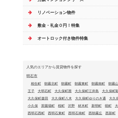
リノベーション物件
敷金・礼金０円！特集
オートロック付き物件特集
人気のエリアから賃貸物件を探す
明石市
相生町
朝霧北町
朝霧町
朝霧東町
朝霧南町
朝霧
王子
大明石町
大久保町茜
大久保町江井島
大久保町
大久保町森田
大久保町八木
大久保町ゆりのき通
大久
小久保
茶園場町
桜町
沢野
材木町
新明町
硯町
西明石西町
西明石東町
西明石南町
西朝霧丘
西新町