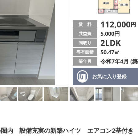
112,000
円
賃 料
5,000円
共益費
2LDK
間取り
50.47㎡
専有面積
令和7年4月 (築
築年月
お気に入り
登録
圏内 設備充実の新築ハイツ エアコン2基付き