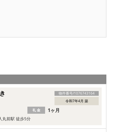
き
物件番号/
1076743164
令和7年4月 築
1ヶ月
礼 金
人丸前駅 徒歩5分