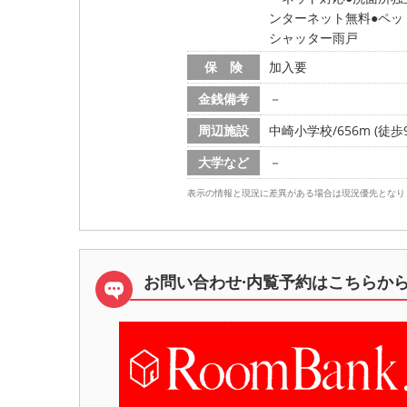
ンターネット無料
ペッ
シャッター雨戸
保 険
加入要
金銭備考
－
周辺施設
中崎小学校/656m (徒歩
大学など
－
表示の情報と現況に差異がある場合は現況優先となり
お問い合わせ·内覧予約は
こちらか