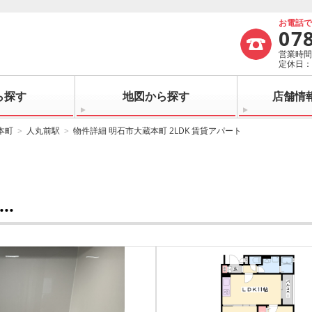
お電話
07
営業時間：
定休日
ら探す
地図から探す
店舗情
本町
人丸前駅
物件詳細 明石市大蔵本町 2LDK 賃貸アパート
.