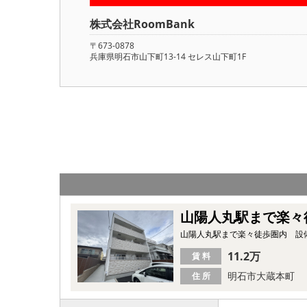
株式会社RoomBank
〒673-0878
兵庫県明石市山下町13-14 セレス山下町1F
山陽人丸駅まで楽々
山陽人丸駅まで楽々徒歩圏内 設
11.2万
賃 料
明石市大蔵本町
住 所