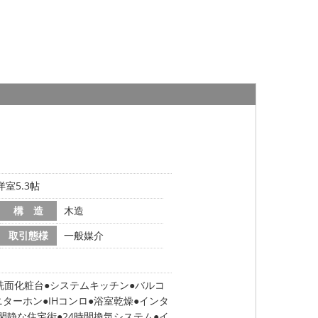
洋室5.3帖
構 造
木造
取引態様
一般媒介
洗面化粧台
システムキッチン
バルコ
ニターホン
IHコンロ
浴室乾燥
インタ
閑静な住宅街
24時間換気システム
イ