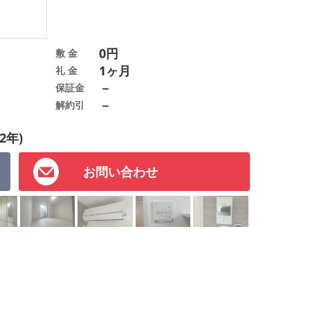
0円
敷 金
1ヶ月
礼 金
－
保証金
－
解約引
2年)
お問い合わせ