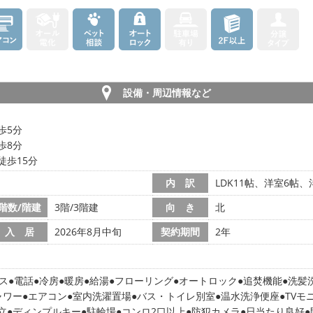
設備・周辺情報など
歩5分
歩8分
徒歩15分
内 訳
LDK11帖、洋室6帖、
階数/階建
3階/3階建
向 き
北
入 居
2026年8月中旬
契約期間
2年
ス
電話
冷房
暖房
給湯
フローリング
オートロック
追焚機能
洗髪
ャワー
エアコン
室内洗濯置場
バス・トイレ別室
温水洗浄便座
TVモ
立
ディンプルキー
駐輪場
コンロ2口以上
防犯カメラ
日当たり良好