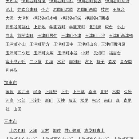
天が岡
伊川谷町有瀬
伊川谷町潤和
伊川谷町長坂
伊川谷町別府
池上
井吹台東町
今寺
岩岡町岩岡
岩岡町西脇
枝吉
王塚台
大沢
大津和
押部谷町木幡
押部谷町栄
押部谷町西盛
押部谷町福住
上新地
学園西町
学園東町
北別府
糀台
小山
白水
前開南町
玉津町居住
玉津町今津
玉津町上池
玉津町高津橋
玉津町小山
玉津町新方
玉津町田中
玉津町出合
玉津町西河原
玉津町二ツ屋
玉津町丸塚
玉津町水谷
中野
長畑町
福吉台
富士見が丘
二ツ屋
丸塚
水谷
南別府
宮下
持子
森友
竜が岡
和井取
加東市
家原
多井田
梶原
上滝野
上中
上三草
喜田
北野
木梨
久米
河高
沢部
下滝野
新町
天神
藤田
松尾
松沢
南山
森
森尾
社
山国
三木市
上の丸町
大塚
大村
加佐
君が峰町
志染町青山
志染町中自由が丘
志染町西自由が丘
志染町東自由が丘
志染町広野