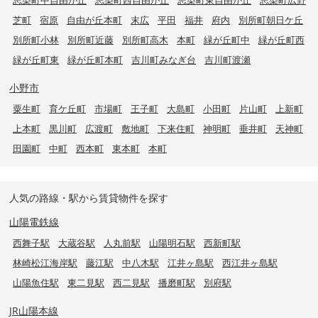
芝町
宿原
自由が丘本町
末広
平田
福井
府内
別所町朝日ケ丘
別所町小林
別所町近藤
別所町高木
本町
緑が丘町中
緑が丘町西
緑が丘町東
緑が丘町本町
吉川町みなぎ台
吉川町渡瀬
小野市
粟生町
育ケ丘町
市場町
王子町
大島町
小田町
片山町
上新町
上本町
黒川町
広渡町
敷地町
下来住町
神明町
垂井町
天神町
田園町
中町
西本町
東本町
本町
人気の路線・駅から賃貸物件を探す
山陽電鉄線
西舞子駅
大蔵谷駅
人丸前駅
山陽明石駅
西新町駅
林崎松江海岸駅
藤江駅
中八木駅
江井ヶ島駅
西江井ヶ島駅
山陽魚住駅
東二見駅
西二見駅
播磨町駅
別府駅
JR山陽本線