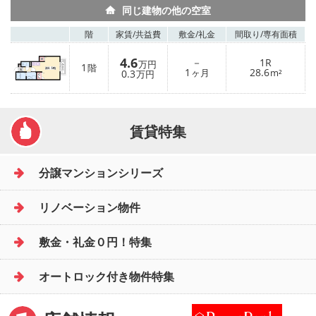
同じ建物の他の空室
階
家賃/
共益費
敷金/
礼金
間取り/
専有面積
4.6
－
1R
万円
1
階
1
28.6
0.3
ヶ月
m²
万円
賃貸特集
分譲マンションシリーズ
リノベーション物件
敷金・礼金０円！特集
オートロック付き物件特集