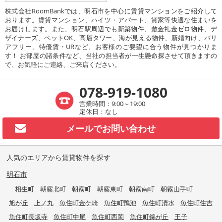
株式会社RoomBankでは、明石市を中心に賃貸マンションをご紹介して
おります。賃貸マンション、ハイツ・アパート、貸家等快適な住まいを
お届けします。また、明石駅周辺でも新築物件、敷金礼金ゼロ物件、デ
ザイナーズ、ペットOK、高層タワー、海が見える物件、新婚向け、バリ
アフリー、特優賃・URなど、お客様のご要望に合う物件が見つかりま
す！ お部屋の諸条件など、当社の担当者が一生懸命探させて頂きますの
で、お気軽にご連絡、ご来店ください。
078-919-1080
営業時間：9:00～19:00
定休日：なし
メールで
お問い合わせ
人気のエリアから賃貸物件を探す
明石市
相生町
朝霧北町
朝霧町
朝霧東町
朝霧南町
朝霧山手町
旭が丘
上ノ丸
魚住町金ケ崎
魚住町鴨池
魚住町清水
魚住町住吉
魚住町長坂寺
魚住町中尾
魚住町西岡
魚住町錦が丘
王子