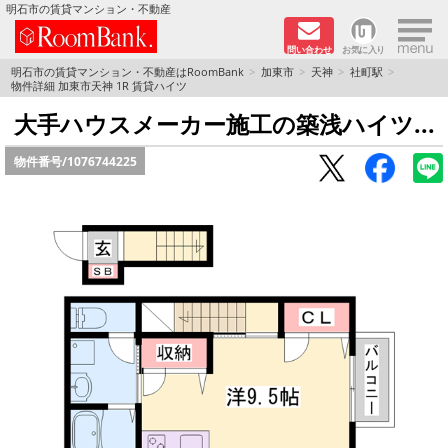
×
明石市の賃貸マンション・不動産
問い合わせ
お気に入り
TOPページ
明石市の賃貸マンション・不動産はRoomBank
加東市
天神
社町駅
物件詳細 加東市天神 1R 賃貸ハイツ
分譲マンションシリーズ
大手ハウスメーカー施工の築浅ハイツ...
物件番号/
1076744225
リノベーション物件
敷金·礼金０円！特集
オートロック付き物件特集
路線·駅から探す
地域から探す
地図から探す