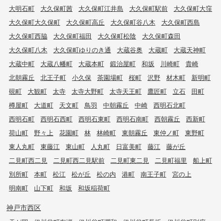
大明石町
大久保町茜
大久保町江井島
大久保町駅前
大久保町大窪
大久保町大久保町
大久保町高丘
大久保町谷八木
大久保町西島
大久保町西脇
大久保町福田
大久保町松陰
大久保町森田
大久保町八木
大久保町ゆりのき通
大蔵谷奥
大蔵町
大蔵天神町
大蔵中町
大蔵八幡町
大蔵本町
鍛治屋町
和坂
川崎町
貴崎
北朝霧丘
北王子町
小久保
茶園場町
桜町
沢野
材木町
新明町
硯町
大観町
太寺
太寺大野町
太寺天王町
鷹匠町
立石
田町
樽屋町
大道町
天文町
鳥羽
中朝霧丘
中崎
西明石北町
西明石町
西明石西町
西明石東町
西明石南町
西朝霧丘
西新町
荷山町
野々上
花園町
林
林崎町
東朝霧丘
東仲ノ町
東野町
東人丸町
東藤江
東山町
人丸町
日富美町
藤江
藤が丘
二見町西二見
二見町西二見駅前
二見町東二見
二見町福里
船上町
別所町
本町
松江
松が丘
松の内
港町
南王子町
宮の上
明南町
山下町
和坂
和坂稲荷町
神戸市西区