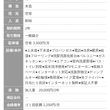
構 造
木造
現 況
空室
入 居
即時
契約期間
2年
取引態様
一般媒介
駐車場
空有 3,300円/月
設備/条件
上水道
下水道
プロパンガス
電話
冷房
暖房
給
湯
フローリング
洗髪洗面化粧台
バルコニー
ガス
キッチン
シャワー
エアコン
室内洗濯置場
バス・
トイレ別室
温水洗浄便座
TVモニターホン
収納ス
ペース
インターネット対応
洗面所独立
ディンプ
ルキー
駐輪場
角部屋
バイク置場
光ファイバー
日当たり良好
インターネット無料
保証人不要
保 険
加入要 20,000円/2年
保証会社
－
金銭備考
ゴミ回収費 2,200円/月