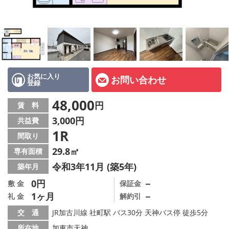
オーナー様へ
スタッフ紹介ページ
LINE公式アカウント
店舗情報·アクセス
お気に入り
お問い合わせ
登録
会社概要
48,000
円
賃 料
3,000円
共益費
メールでお問い合わせ
1R
間取り
29.8㎡
専有面積
令和3年11月 (築5年)
築年月
0円
－
敷 金
保証金
1ヶ月
－
礼 金
解約引
交 通
JR加古川線 社町駅 バス30分 天神バス停 徒歩5分
所在地
加東市天神