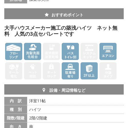
おすすめポイント
大手ハウスメーカー施工の築浅ハイツ ネット無
料 人気の3点セパレートです
設備・周辺情報など
内 訳
洋室11帖
種 別
ハイツ
階数/階建
2階/2階建
向 き
南