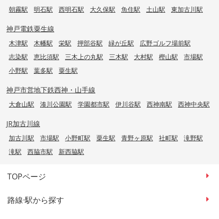
朝霧駅
明石駅
西明石駅
大久保駅
魚住駅
土山駅
東加古川駅
神戸電鉄粟生線
木津駅
木幡駅
栄駅
押部谷駅
緑が丘駅
広野ゴルフ場前駅
志染駅
恵比須駅
三木上の丸駅
三木駅
大村駅
樫山駅
市場駅
小野駅
葉多駅
粟生駅
神戸市営地下鉄西神・山手線
大倉山駅
湊川公園駅
学園都市駅
伊川谷駅
西神南駅
西神中央駅
JR加古川線
加古川駅
市場駅
小野町駅
粟生駅
青野ヶ原駅
社町駅
滝野駅
滝駅
西脇市駅
新西脇駅
TOPページ
路線·駅から探す