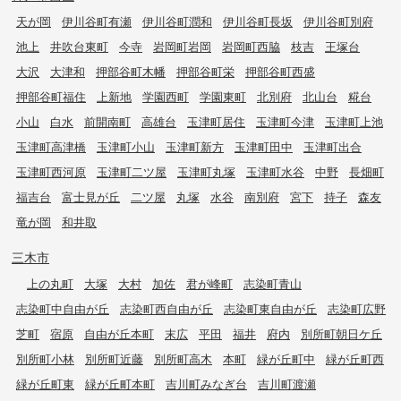
天が岡
伊川谷町有瀬
伊川谷町潤和
伊川谷町長坂
伊川谷町別府
池上
井吹台東町
今寺
岩岡町岩岡
岩岡町西脇
枝吉
王塚台
大沢
大津和
押部谷町木幡
押部谷町栄
押部谷町西盛
押部谷町福住
上新地
学園西町
学園東町
北別府
北山台
糀台
小山
白水
前開南町
高雄台
玉津町居住
玉津町今津
玉津町上池
玉津町高津橋
玉津町小山
玉津町新方
玉津町田中
玉津町出合
玉津町西河原
玉津町二ツ屋
玉津町丸塚
玉津町水谷
中野
長畑町
福吉台
富士見が丘
二ツ屋
丸塚
水谷
南別府
宮下
持子
森友
竜が岡
和井取
三木市
上の丸町
大塚
大村
加佐
君が峰町
志染町青山
志染町中自由が丘
志染町西自由が丘
志染町東自由が丘
志染町広野
芝町
宿原
自由が丘本町
末広
平田
福井
府内
別所町朝日ケ丘
別所町小林
別所町近藤
別所町高木
本町
緑が丘町中
緑が丘町西
緑が丘町東
緑が丘町本町
吉川町みなぎ台
吉川町渡瀬