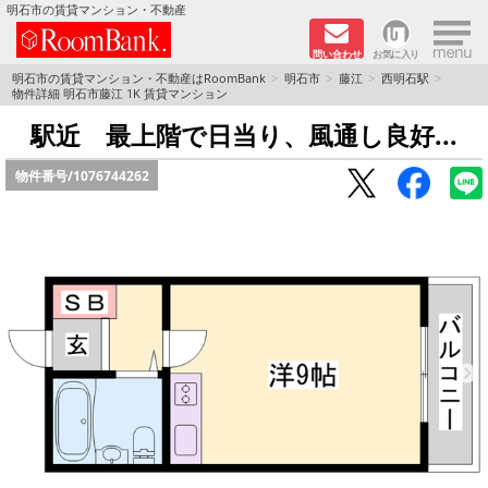
×
明石市の賃貸マンション・不動産
問い合わせ
お気に入り
TOPページ
明石市の賃貸マンション・不動産はRoomBank
明石市
藤江
西明石駅
物件詳細 明石市藤江 1K 賃貸マンション
分譲マンションシリーズ
駅近 最上階で日当り、風通し良好...
物件番号/
1076744262
リノベーション物件
敷金·礼金０円！特集
オートロック付き物件特集
路線·駅から探す
地域から探す
地図から探す