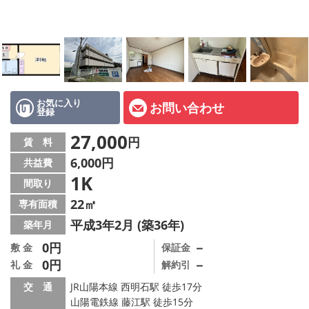
オーナー様へ
スタッフ紹介ページ
LINE公式アカウント
店舗情報·アクセス
お気に入り
お問い合わせ
登録
会社概要
27,000
円
賃 料
6,000円
共益費
メールでお問い合わせ
1K
間取り
22㎡
専有面積
平成3年2月 (築36年)
築年月
0円
－
敷 金
保証金
0円
－
礼 金
解約引
交 通
JR山陽本線 西明石駅 徒歩17分
山陽電鉄線 藤江駅 徒歩15分