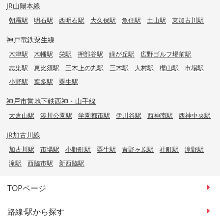
JR山陽本線
朝霧駅
明石駅
西明石駅
大久保駅
魚住駅
土山駅
東加古川駅
神戸電鉄粟生線
木津駅
木幡駅
栄駅
押部谷駅
緑が丘駅
広野ゴルフ場前駅
志染駅
恵比須駅
三木上の丸駅
三木駅
大村駅
樫山駅
市場駅
小野駅
葉多駅
粟生駅
神戸市営地下鉄西神・山手線
大倉山駅
湊川公園駅
学園都市駅
伊川谷駅
西神南駅
西神中央駅
JR加古川線
加古川駅
市場駅
小野町駅
粟生駅
青野ヶ原駅
社町駅
滝野駅
滝駅
西脇市駅
新西脇駅
TOPページ
路線·駅から探す