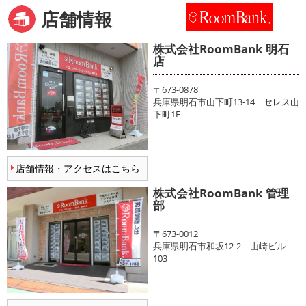
店舗情報
株式会社RoomBank 明石
店
〒673-0878
兵庫県明石市山下町13-14 セレス山
下町1F
店舗情報・アクセスはこちら
株式会社RoomBank 管理
部
〒673-0012
兵庫県明石市和坂12-2 山崎ビル
103