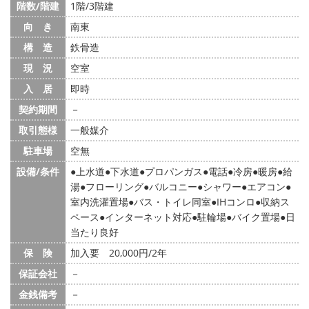
階数/階建
1階/3階建
向 き
南東
構 造
鉄骨造
現 況
空室
入 居
即時
契約期間
－
取引態様
一般媒介
駐車場
空無
設備/条件
上水道
下水道
プロパンガス
電話
冷房
暖房
給
湯
フローリング
バルコニー
シャワー
エアコン
室内洗濯置場
バス・トイレ同室
IHコンロ
収納ス
ペース
インターネット対応
駐輪場
バイク置場
日
当たり良好
保 険
加入要 20,000円/2年
保証会社
－
金銭備考
－