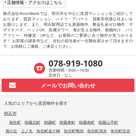
店舗情報・アクセスはこちら
株式会社RoomBankでは、明石市を中心に賃貸マンションをご紹介して
おります。賃貸マンション、ハイツ・アパート、貸家等快適な住まいを
お届けします。また、明石駅周辺でも新築物件、敷金礼金ゼロ物件、デ
ザイナーズ、ペットOK、高層タワー、海が見える物件、新婚向け、バリ
アフリー、特優賃・URなど、お客様のご要望に合う物件が見つかりま
す！ お部屋の諸条件など、当社の担当者が一生懸命探させて頂きますの
で、お気軽にご連絡、ご来店ください。
078-919-1080
営業時間：9:00～19:00
定休日：なし
メールで
お問い合わせ
人気のエリアから賃貸物件を探す
明石市
相生町
朝霧北町
朝霧町
朝霧東町
朝霧南町
朝霧山手町
旭が丘
上ノ丸
魚住町金ケ崎
魚住町鴨池
魚住町清水
魚住町住吉