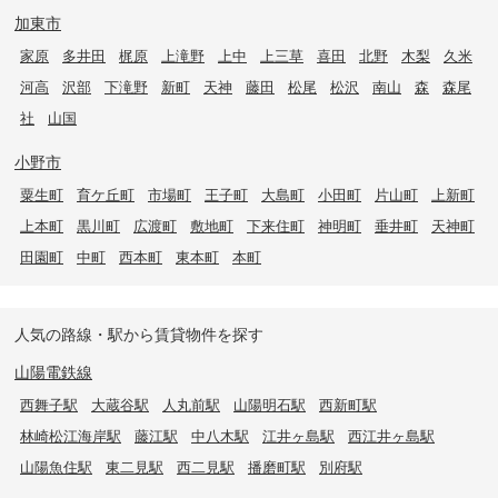
加東市
家原
多井田
梶原
上滝野
上中
上三草
喜田
北野
木梨
久米
河高
沢部
下滝野
新町
天神
藤田
松尾
松沢
南山
森
森尾
社
山国
小野市
粟生町
育ケ丘町
市場町
王子町
大島町
小田町
片山町
上新町
上本町
黒川町
広渡町
敷地町
下来住町
神明町
垂井町
天神町
田園町
中町
西本町
東本町
本町
人気の路線・駅から賃貸物件を探す
山陽電鉄線
西舞子駅
大蔵谷駅
人丸前駅
山陽明石駅
西新町駅
林崎松江海岸駅
藤江駅
中八木駅
江井ヶ島駅
西江井ヶ島駅
山陽魚住駅
東二見駅
西二見駅
播磨町駅
別府駅