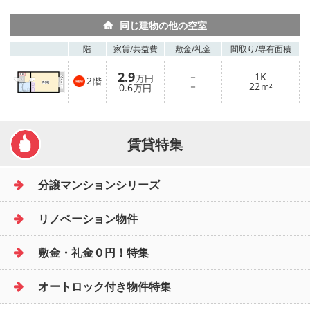
同じ建物の他の空室
階
家賃/
共益費
敷金/
礼金
間取り/
専有面積
2.9
－
1K
万円
2
階
－
22
0.6
m²
万円
賃貸特集
分譲マンションシリーズ
リノベーション物件
敷金・礼金０円！特集
オートロック付き物件特集