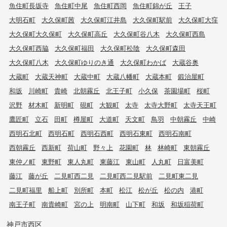
魚住町長坂寺
魚住町中尾
魚住町西岡
魚住町錦が丘
王子
大明石町
大久保町茜
大久保町江井島
大久保町駅前
大久保町大窪
大久保町大久保町
大久保町高丘
大久保町谷八木
大久保町西島
大久保町西脇
大久保町福田
大久保町松陰
大久保町森田
大久保町八木
大久保町ゆりのき通
大久保町わかば
大蔵谷奥
大蔵町
大蔵天神町
大蔵中町
大蔵八幡町
大蔵本町
鍛治屋町
和坂
川崎町
貴崎
北朝霧丘
北王子町
小久保
茶園場町
桜町
沢野
材木町
新明町
硯町
大観町
太寺
太寺大野町
太寺天王町
鷹匠町
立石
田町
樽屋町
大道町
天文町
鳥羽
中朝霧丘
中崎
西明石北町
西明石町
西明石西町
西明石東町
西明石南町
西朝霧丘
西新町
荷山町
野々上
花園町
林
林崎町
東朝霧丘
東仲ノ町
東野町
東人丸町
東藤江
東山町
人丸町
日富美町
藤江
藤が丘
二見町西二見
二見町西二見駅前
二見町東二見
二見町福里
船上町
別所町
本町
松江
松が丘
松の内
港町
南王子町
南貴崎町
宮の上
明南町
山下町
和坂
和坂稲荷町
神戸市西区