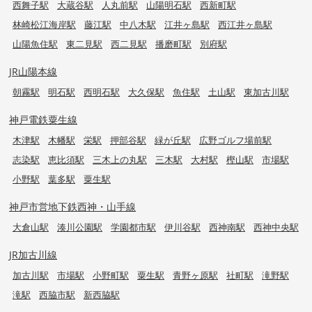
西舞子駅
大蔵谷駅
人丸前駅
山陽明石駅
西新町駅
林崎松江海岸駅
藤江駅
中八木駅
江井ヶ島駅
西江井ヶ島駅
山陽魚住駅
東二見駅
西二見駅
播磨町駅
別府駅
JR山陽本線
朝霧駅
明石駅
西明石駅
大久保駅
魚住駅
土山駅
東加古川駅
神戸電鉄粟生線
木津駅
木幡駅
栄駅
押部谷駅
緑が丘駅
広野ゴルフ場前駅
志染駅
恵比須駅
三木上の丸駅
三木駅
大村駅
樫山駅
市場駅
小野駅
葉多駅
粟生駅
神戸市営地下鉄西神・山手線
大倉山駅
湊川公園駅
学園都市駅
伊川谷駅
西神南駅
西神中央駅
JR加古川線
加古川駅
市場駅
小野町駅
粟生駅
青野ヶ原駅
社町駅
滝野駅
滝駅
西脇市駅
新西脇駅