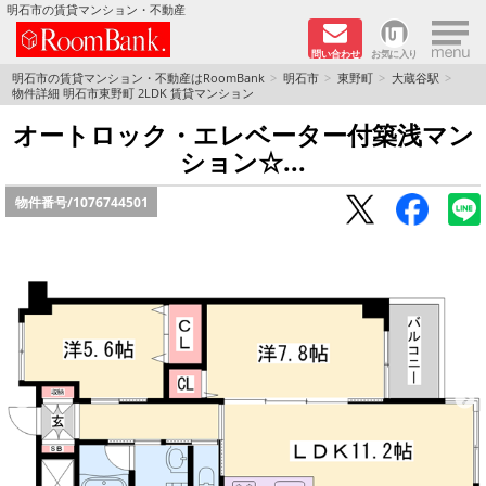
×
明石市の賃貸マンション・不動産
問い合わせ
お気に入り
TOPページ
明石市の賃貸マンション・不動産はRoomBank
明石市
東野町
大蔵谷駅
物件詳細 明石市東野町 2LDK 賃貸マンション
分譲マンションシリーズ
オートロック・エレベーター付築浅マン
ション☆...
リノベーション物件
物件番号/
1076744501
敷金·礼金０円！特集
オートロック付き物件特集
路線·駅から探す
地域から探す
地図から探す