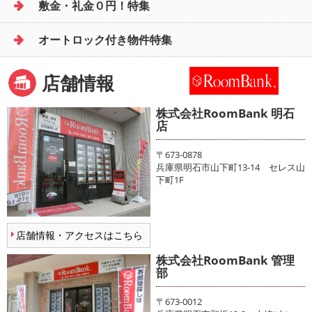
敷金・礼金０円！特集
オートロック付き物件特集
店舗情報
株式会社RoomBank 明石
店
〒673-0878
兵庫県明石市山下町13-14 セレス山
下町1F
店舗情報・アクセスはこちら
株式会社RoomBank 管理
部
〒673-0012