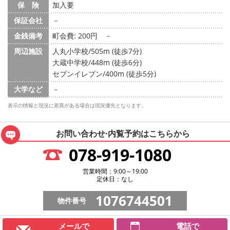
保 険
加入要
保証会社
－
金銭備考
町会費: 200円
－
周辺施設
人丸小学校/505m (徒歩7分)
大蔵中学校/448m (徒歩6分)
セブンイレブン/400m (徒歩5分)
大学など
－
表示の情報と現況に差異がある場合は現況優先となります。
お問い合わせ·内覧予約は
こちらから
078-919-1080
営業時間：9:00～19:00
定休日：なし
1076744501
物件番号
メールで
電話で