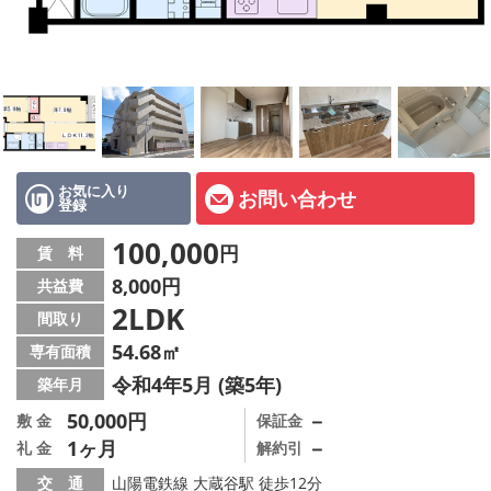
オーナー様へ
スタッフ紹介ページ
LINE公式アカウント
店舗情報·アクセス
お気に入り
お問い合わせ
登録
会社概要
100,000
円
賃 料
メールでお問い合わせ
8,000円
共益費
2LDK
間取り
54.68㎡
専有面積
令和4年5月 (築5年)
築年月
50,000円
－
敷 金
保証金
1ヶ月
－
礼 金
解約引
交 通
山陽電鉄線 大蔵谷駅 徒歩12分