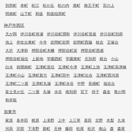
別所町
本町
松江
松が丘
松の内
港町
南王子町
宮の上
明南町
山下町
和坂
和坂稲荷町
神戸市西区
天が岡
伊川谷町有瀬
伊川谷町潤和
伊川谷町長坂
伊川谷町別府
池上
井吹台東町
今寺
岩岡町岩岡
岩岡町西脇
枝吉
王塚台
大沢
大津和
押部谷町木幡
押部谷町栄
押部谷町西盛
押部谷町福住
上新地
学園西町
学園東町
北別府
糀台
小山
白水
前開南町
玉津町居住
玉津町今津
玉津町上池
玉津町高津橋
玉津町小山
玉津町新方
玉津町田中
玉津町出合
玉津町西河原
玉津町二ツ屋
玉津町丸塚
玉津町水谷
中野
長畑町
福吉台
富士見が丘
二ツ屋
丸塚
水谷
南別府
宮下
持子
森友
竜が岡
和井取
加東市
家原
多井田
梶原
上滝野
上中
上三草
喜田
北野
木梨
久米
河高
沢部
下滝野
新町
天神
藤田
松尾
松沢
南山
森
森尾