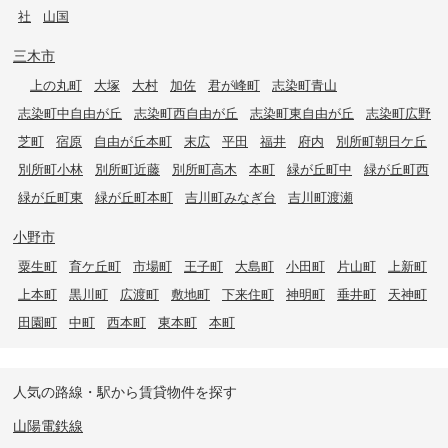
社
山国
三木市
上の丸町
大塚
大村
加佐
君が峰町
志染町青山
志染町中自由が丘
志染町西自由が丘
志染町東自由が丘
志染町広野
芝町
宿原
自由が丘本町
末広
平田
福井
府内
別所町朝日ケ丘
別所町小林
別所町近藤
別所町高木
本町
緑が丘町中
緑が丘町西
緑が丘町東
緑が丘町本町
吉川町みなぎ台
吉川町渡瀬
小野市
粟生町
育ケ丘町
市場町
王子町
大島町
小田町
片山町
上新町
上本町
黒川町
広渡町
敷地町
下来住町
神明町
垂井町
天神町
田園町
中町
西本町
東本町
本町
人気の路線・駅から賃貸物件を探す
山陽電鉄線