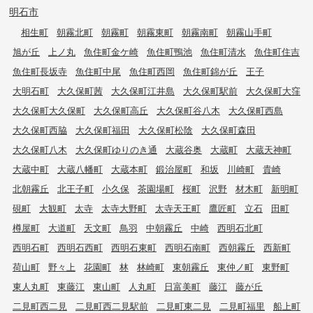
明石市
相生町
朝霧北町
朝霧町
朝霧東町
朝霧南町
朝霧山手町
旭が丘
上ノ丸
魚住町金ケ崎
魚住町鴨池
魚住町清水
魚住町住吉
魚住町長坂寺
魚住町中尾
魚住町西岡
魚住町錦が丘
王子
大明石町
大久保町茜
大久保町江井島
大久保町駅前
大久保町大窪
大久保町大久保町
大久保町高丘
大久保町谷八木
大久保町西島
大久保町西脇
大久保町福田
大久保町松陰
大久保町森田
大久保町八木
大久保町ゆりのき通
大蔵谷奥
大蔵町
大蔵天神町
大蔵中町
大蔵八幡町
大蔵本町
鍛治屋町
和坂
川崎町
貴崎
北朝霧丘
北王子町
小久保
茶園場町
桜町
沢野
材木町
新明町
硯町
大観町
太寺
太寺大野町
太寺天王町
鷹匠町
立石
田町
樽屋町
大道町
天文町
鳥羽
中朝霧丘
中崎
西明石北町
西明石町
西明石西町
西明石東町
西明石南町
西朝霧丘
西新町
荷山町
野々上
花園町
林
林崎町
東朝霧丘
東仲ノ町
東野町
東人丸町
東藤江
東山町
人丸町
日富美町
藤江
藤が丘
二見町西二見
二見町西二見駅前
二見町東二見
二見町福里
船上町