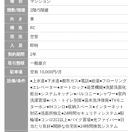
種 別
マンション
階数/階建
2階/5階建
向 き
東
構 造
RC
現 況
空室
入 居
即時
契約期間
2年
取引態様
一般媒介
駐車場
空有 10,000円/月
設備/条件
上水道
下水道
都市ガス
電話
給湯
フローリング
エレベーター
オートロック
追焚機能
洗髪洗面化
粧台
システムキッチン
バルコニー
シャワー
室内
洗濯置場
バス・トイレ別室
温水洗浄便座
TVモニ
ターホン
IHコンロ
収納スペース
インターネット
対応
洗面所独立
24時間セキュリティシステム
駐
輪場
コンロ2口以上
バイク置場
光ファイバー
日
当たり良好
閑静な住宅街
24時間換気システム