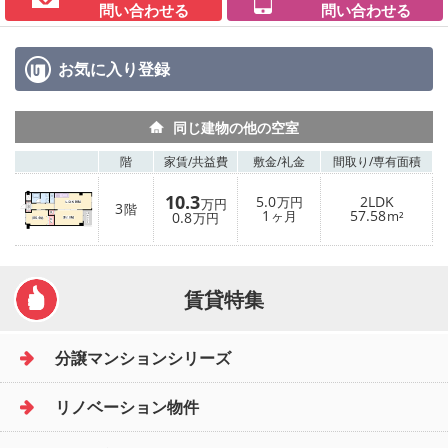
問い合わせる
問い合わせる
お気に入り
登録
同じ建物の他の空室
階
家賃/
共益費
敷金/
礼金
間取り/
専有面積
10.3
5.0
2LDK
万円
万円
3
階
1
57.58
0.8
ヶ月
m²
万円
賃貸特集
分譲マンションシリーズ
リノベーション物件