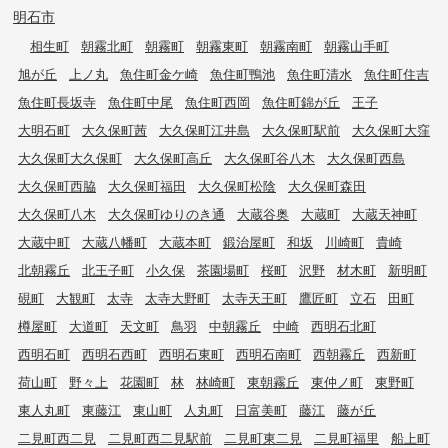
明石市
相生町
朝霧北町
朝霧町
朝霧東町
朝霧南町
朝霧山手町
旭が丘
上ノ丸
魚住町金ケ崎
魚住町鴨池
魚住町清水
魚住町住吉
魚住町長坂寺
魚住町中尾
魚住町西岡
魚住町錦が丘
王子
大明石町
大久保町茜
大久保町江井島
大久保町駅前
大久保町大窪
大久保町大久保町
大久保町高丘
大久保町谷八木
大久保町西島
大久保町西脇
大久保町福田
大久保町松陰
大久保町森田
大久保町八木
大久保町ゆりのき通
大蔵谷奥
大蔵町
大蔵天神町
大蔵中町
大蔵八幡町
大蔵本町
鍛治屋町
和坂
川崎町
貴崎
北朝霧丘
北王子町
小久保
茶園場町
桜町
沢野
材木町
新明町
硯町
大観町
太寺
太寺大野町
太寺天王町
鷹匠町
立石
田町
樽屋町
大道町
天文町
鳥羽
中朝霧丘
中崎
西明石北町
西明石町
西明石西町
西明石東町
西明石南町
西朝霧丘
西新町
荷山町
野々上
花園町
林
林崎町
東朝霧丘
東仲ノ町
東野町
東人丸町
東藤江
東山町
人丸町
日富美町
藤江
藤が丘
二見町西二見
二見町西二見駅前
二見町東二見
二見町福里
船上町