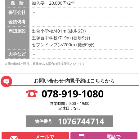
保 険
加入要 20,000円/2年
保証会社
－
金銭備考
－
周辺施設
出合小学校/401m (徒歩6分)
王塚台中学校/719m (徒歩9分)
セブンイレブン/700m (徒歩9分)
大学など
－
表示の情報と現況に差異がある場合は現況優先となります。
お問い合わせ·内覧予約は
こちらから
078-919-1080
営業時間：9:00～19:00
定休日：なし
1076744714
物件番号
メールで
電話で