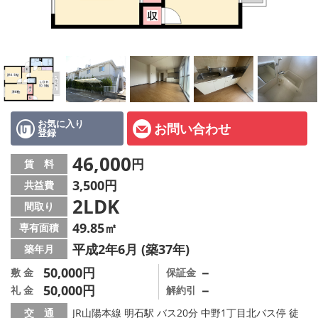
オーナー様へ
スタッフ紹介ページ
LINE公式アカウント
店舗情報·アクセス
お気に入り
お問い合わせ
登録
会社概要
46,000
円
賃 料
メールでお問い合わせ
3,500円
共益費
2LDK
間取り
49.85㎡
専有面積
平成2年6月 (築37年)
築年月
50,000円
－
敷 金
保証金
50,000円
－
礼 金
解約引
交 通
JR山陽本線 明石駅 バス20分 中野1丁目北バス停 徒