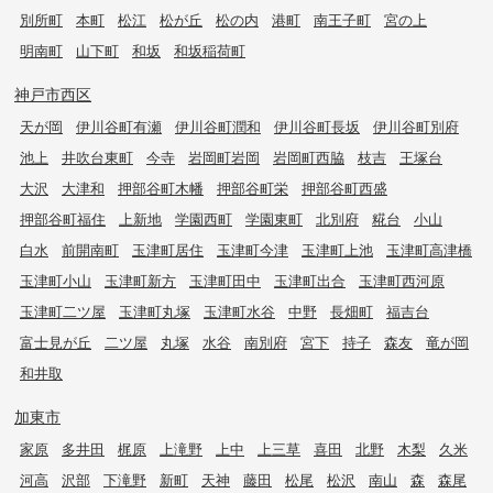
別所町
本町
松江
松が丘
松の内
港町
南王子町
宮の上
明南町
山下町
和坂
和坂稲荷町
神戸市西区
天が岡
伊川谷町有瀬
伊川谷町潤和
伊川谷町長坂
伊川谷町別府
池上
井吹台東町
今寺
岩岡町岩岡
岩岡町西脇
枝吉
王塚台
大沢
大津和
押部谷町木幡
押部谷町栄
押部谷町西盛
押部谷町福住
上新地
学園西町
学園東町
北別府
糀台
小山
白水
前開南町
玉津町居住
玉津町今津
玉津町上池
玉津町高津橋
玉津町小山
玉津町新方
玉津町田中
玉津町出合
玉津町西河原
玉津町二ツ屋
玉津町丸塚
玉津町水谷
中野
長畑町
福吉台
富士見が丘
二ツ屋
丸塚
水谷
南別府
宮下
持子
森友
竜が岡
和井取
加東市
家原
多井田
梶原
上滝野
上中
上三草
喜田
北野
木梨
久米
河高
沢部
下滝野
新町
天神
藤田
松尾
松沢
南山
森
森尾