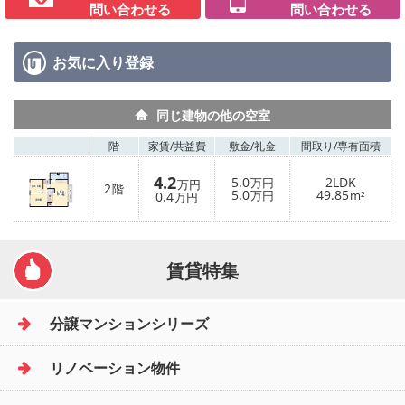
問い合わせる
問い合わせる
お気に入り
登録
同じ建物の他の空室
階
家賃/
共益費
敷金/
礼金
間取り/
専有面積
4.2
5.0
2LDK
万円
万円
2
階
5.0
49.85
0.4
万円
m²
万円
賃貸特集
分譲マンションシリーズ
リノベーション物件