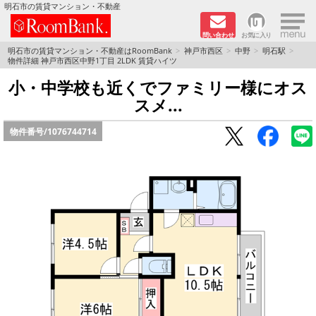
×
明石市の賃貸マンション・不動産
問い合わせ
お気に入り
TOPページ
明石市の賃貸マンション・不動産はRoomBank
神戸市西区
中野
明石駅
物件詳細 神戸市西区中野1丁目 2LDK 賃貸ハイツ
分譲マンションシリーズ
小・中学校も近くでファミリー様にオス
スメ...
リノベーション物件
物件番号/
1076744714
敷金·礼金０円！特集
オートロック付き物件特集
路線·駅から探す
地域から探す
地図から探す