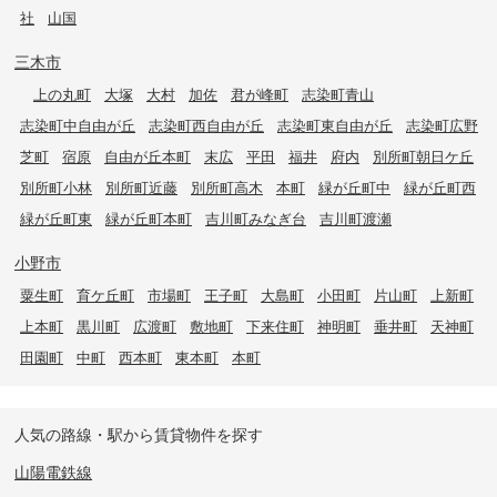
社
山国
三木市
上の丸町
大塚
大村
加佐
君が峰町
志染町青山
志染町中自由が丘
志染町西自由が丘
志染町東自由が丘
志染町広野
芝町
宿原
自由が丘本町
末広
平田
福井
府内
別所町朝日ケ丘
別所町小林
別所町近藤
別所町高木
本町
緑が丘町中
緑が丘町西
緑が丘町東
緑が丘町本町
吉川町みなぎ台
吉川町渡瀬
小野市
粟生町
育ケ丘町
市場町
王子町
大島町
小田町
片山町
上新町
上本町
黒川町
広渡町
敷地町
下来住町
神明町
垂井町
天神町
田園町
中町
西本町
東本町
本町
人気の路線・駅から賃貸物件を探す
山陽電鉄線