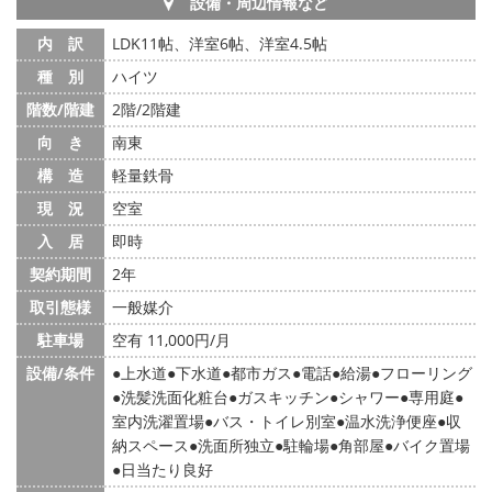
設備・周辺情報など
内 訳
LDK11帖、洋室6帖、洋室4.5帖
種 別
ハイツ
階数/階建
2階/2階建
向 き
南東
構 造
軽量鉄骨
現 況
空室
入 居
即時
契約期間
2年
取引態様
一般媒介
駐車場
空有 11,000円/月
設備/条件
上水道
下水道
都市ガス
電話
給湯
フローリング
洗髪洗面化粧台
ガスキッチン
シャワー
専用庭
室内洗濯置場
バス・トイレ別室
温水洗浄便座
収
納スペース
洗面所独立
駐輪場
角部屋
バイク置場
日当たり良好