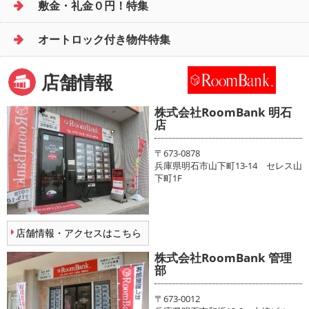
敷金・礼金０円！特集
オートロック付き物件特集
店舗情報
株式会社RoomBank 明石
店
〒673-0878
兵庫県明石市山下町13-14 セレス山
下町1F
店舗情報・アクセスはこちら
株式会社RoomBank 管理
部
〒673-0012