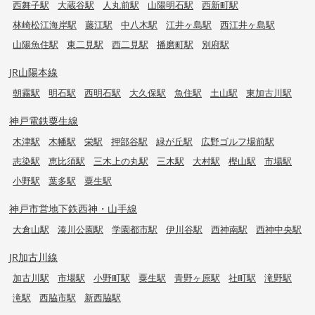
西舞子駅
大蔵谷駅
人丸前駅
山陽明石駅
西新町駅
林崎松江海岸駅
藤江駅
中八木駅
江井ヶ島駅
西江井ヶ島駅
山陽魚住駅
東二見駅
西二見駅
播磨町駅
別府駅
JR山陽本線
朝霧駅
明石駅
西明石駅
大久保駅
魚住駅
土山駅
東加古川駅
神戸電鉄粟生線
木津駅
木幡駅
栄駅
押部谷駅
緑が丘駅
広野ゴルフ場前駅
志染駅
恵比須駅
三木上の丸駅
三木駅
大村駅
樫山駅
市場駅
小野駅
葉多駅
粟生駅
神戸市営地下鉄西神・山手線
大倉山駅
湊川公園駅
学園都市駅
伊川谷駅
西神南駅
西神中央駅
JR加古川線
加古川駅
市場駅
小野町駅
粟生駅
青野ヶ原駅
社町駅
滝野駅
滝駅
西脇市駅
新西脇駅