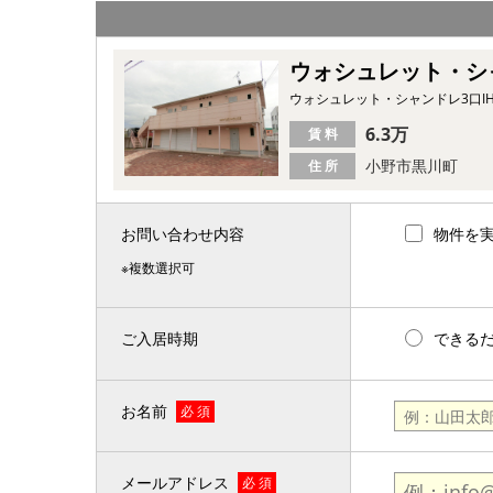
ウォシュレット・シ
ウォシュレット・シャンドレ3口
6.3万
賃 料
小野市黒川町
住 所
お問い合わせ内容
物件を
※複数選択可
ご入居時期
できる
お名前
必 須
メールアドレス
必 須