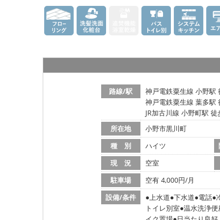
路線/駅
神戸電鉄粟生線 小野駅 
神戸電鉄粟生線 葉多駅 
JR加古川線 小野町駅 徒
所在地
小野市黒川町
種 別
ハイツ
現 況
空室
駐車場
空有 4,000円/月
設備/条件
上水道
下水道
電話
トイレ別室
温水洗浄便
イク置場
日当たり良好