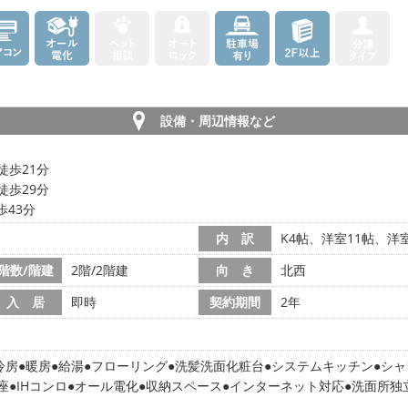
設備・周辺情報など
徒歩21分
徒歩29分
歩43分
内 訳
K4帖、洋室11帖、洋室
階数/階建
2階/2階建
向 き
北西
入 居
即時
契約期間
2年
冷房
暖房
給湯
フローリング
洗髪洗面化粧台
システムキッチン
シャ
座
IHコンロ
オール電化
収納スペース
インターネット対応
洗面所独