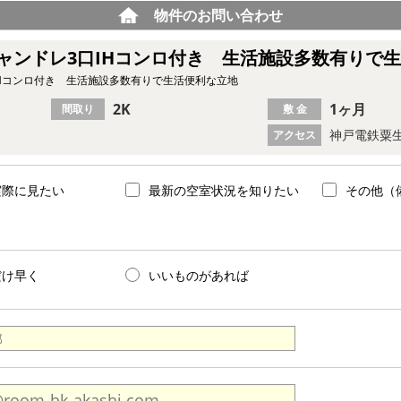
物件のお問い合わせ
ャンドレ3口IHコンロ付き 生活施設多数有りで
IHコンロ付き 生活施設多数有りで生活便利な立地
2K
1ヶ月
間取り
敷 金
神戸電鉄粟生
アクセス
実際に見たい
最新の空室状況を知りたい
その他（
だけ早く
いいものがあれば