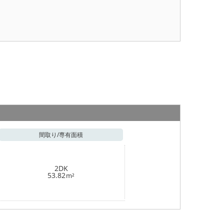
間取り/
専有面積
2DK
53.82
m²