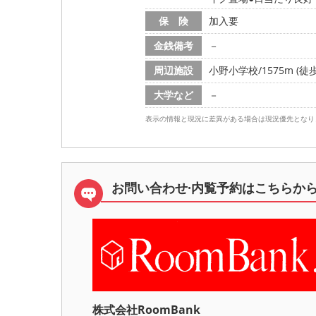
保 険
加入要
金銭備考
－
周辺施設
小野小学校/1575m (徒歩
大学など
－
表示の情報と現況に差異がある場合は現況優先となり
お問い合わせ·内覧予約は
こちらか
株式会社RoomBank