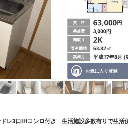
63,000
円
賃 料
3,000円
共益費
2K
間取り
53.82㎡
専有面積
平成17年8月 (
築年月
お気に入り
登録
ドレ3口IHコンロ付き 生活施設多数有りで生活