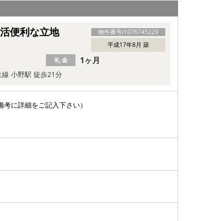
生活便利な立地
物件番号/
1076745229
平成17年8月 築
1ヶ月
礼 金
線 小野駅 徒歩21分
備考に詳細をご記入下さい）