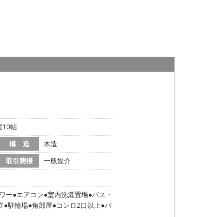
10帖
構 造
木造
取引態様
一般媒介
ワー
エアコン
室内洗濯置場
バス・
立
駐輪場
角部屋
コンロ2口以上
バ