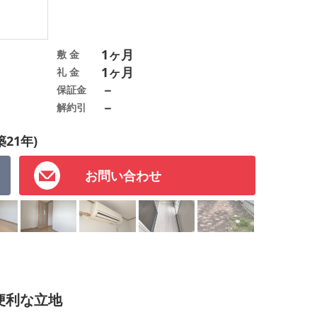
1ヶ月
敷 金
1ヶ月
礼 金
－
保証金
－
解約引
築21年)
お問い合わせ
便利な立地