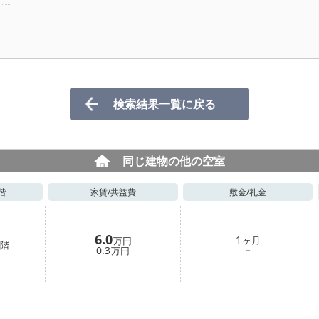
検索結果一覧に戻る
同じ建物の他の空室
階
家賃/
共益費
敷金/
礼金
6.0
1
ヶ月
万円
階
－
0.3
万円