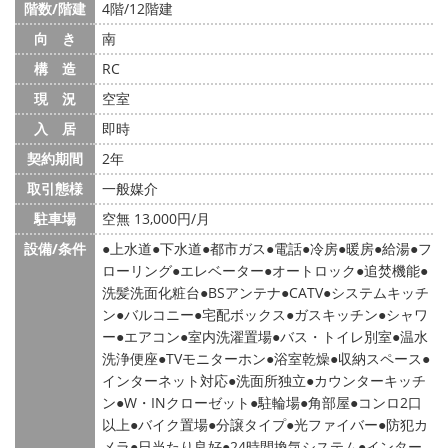
階数/階建
4階/12階建
向 き
南
構 造
RC
現 況
空室
入 居
即時
契約期間
2年
取引態様
一般媒介
駐車場
空無 13,000円/月
設備/条件
上水道
下水道
都市ガス
電話
冷房
暖房
給湯
フ
ローリング
エレベーター
オートロック
追焚機能
洗髪洗面化粧台
BSアンテナ
CATV
システムキッチ
ン
バルコニー
宅配ボックス
ガスキッチン
シャワ
ー
エアコン
室内洗濯置場
バス・トイレ別室
温水
洗浄便座
TVモニターホン
浴室乾燥
収納スペース
インターネット対応
洗面所独立
カウンターキッチ
ン
W・INクローゼット
駐輪場
角部屋
コンロ2口
以上
バイク置場
分譲タイプ
光ファイバー
防犯カ
メラ
日当たり良好
24時間換気システム
インター