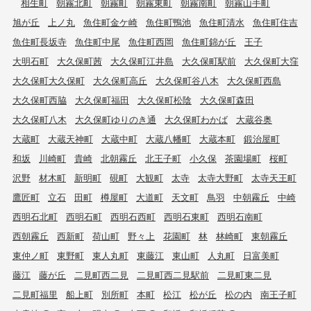
相生町
朝霧北町
朝霧町
朝霧東町
朝霧南町
朝霧山手町
旭が丘
上ノ丸
魚住町金ケ崎
魚住町鴨池
魚住町清水
魚住町住吉
魚住町長坂寺
魚住町中尾
魚住町西岡
魚住町錦が丘
王子
大明石町
大久保町茜
大久保町江井島
大久保町駅前
大久保町大窪
大久保町大久保町
大久保町高丘
大久保町谷八木
大久保町西島
大久保町西脇
大久保町福田
大久保町松陰
大久保町森田
大久保町八木
大久保町ゆりのき通
大久保町わかば
大蔵谷奥
大蔵町
大蔵天神町
大蔵中町
大蔵八幡町
大蔵本町
鍛治屋町
和坂
川崎町
貴崎
北朝霧丘
北王子町
小久保
茶園場町
桜町
沢野
材木町
新明町
硯町
大観町
太寺
太寺大野町
太寺天王町
鷹匠町
立石
田町
樽屋町
大道町
天文町
鳥羽
中朝霧丘
中崎
西明石北町
西明石町
西明石西町
西明石東町
西明石南町
西朝霧丘
西新町
荷山町
野々上
花園町
林
林崎町
東朝霧丘
東仲ノ町
東野町
東人丸町
東藤江
東山町
人丸町
日富美町
藤江
藤が丘
二見町西二見
二見町西二見駅前
二見町東二見
二見町福里
船上町
別所町
本町
松江
松が丘
松の内
南王子町