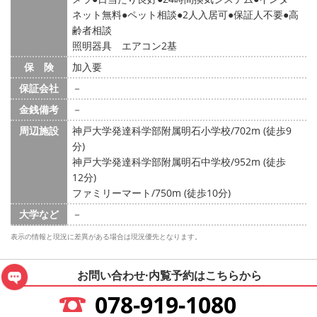
ネット無料
ペット相談
2人入居可
保証人不要
高
齢者相談
照明器具 エアコン2基
保 険
加入要
保証会社
－
金銭備考
－
周辺施設
神戸大学発達科学部附属明石小学校/702m (徒歩9
分)
神戸大学発達科学部附属明石中学校/952m (徒歩
12分)
ファミリーマート/750m (徒歩10分)
大学など
－
表示の情報と現況に差異がある場合は現況優先となります。
お問い合わせ·内覧予約は
こちらから
078-919-1080