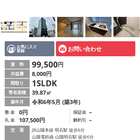
オーナー様へ
スタッフ紹介ページ
LINE公式アカウント
店舗情報·アクセス
お気に入り
お問い合わせ
登録
会社概要
99,500
円
賃 料
8,000円
共益費
メールでお問い合わせ
1SLDK
間取り
39.87㎡
専有面積
令和6年5月 (築3年)
築年月
0円
－
敷 金
保証金
107,500円
－
礼 金
解約引
交 通
JR山陽本線 明石駅 徒歩6分
山陽電鉄線 山陽明石駅 徒歩6分