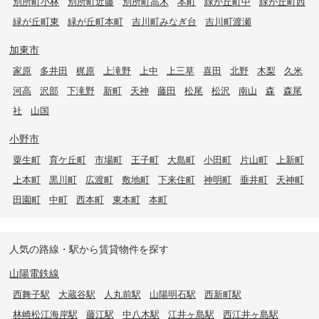
別所町小林
別所町近藤
別所町高木
本町
緑が丘町中
緑が丘町西
緑が丘町東
緑が丘町本町
吉川町みなぎ台
吉川町渡瀬
加東市
家原
多井田
梶原
上滝野
上中
上三草
喜田
北野
木梨
久米
河高
沢部
下滝野
新町
天神
藤田
松尾
松沢
南山
森
森尾
社
山国
小野市
粟生町
育ケ丘町
市場町
王子町
大島町
小田町
片山町
上新町
上本町
黒川町
広渡町
敷地町
下来住町
神明町
垂井町
天神町
田園町
中町
西本町
東本町
本町
人気の路線・駅から賃貸物件を探す
山陽電鉄線
西舞子駅
大蔵谷駅
人丸前駅
山陽明石駅
西新町駅
林崎松江海岸駅
藤江駅
中八木駅
江井ヶ島駅
西江井ヶ島駅