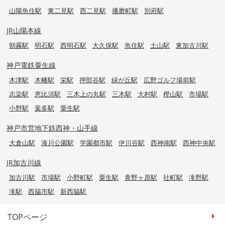
山陽魚住駅
東二見駅
西二見駅
播磨町駅
別府駅
JR山陽本線
朝霧駅
明石駅
西明石駅
大久保駅
魚住駅
土山駅
東加古川駅
神戸電鉄粟生線
木津駅
木幡駅
栄駅
押部谷駅
緑が丘駅
広野ゴルフ場前駅
志染駅
恵比須駅
三木上の丸駅
三木駅
大村駅
樫山駅
市場駅
小野駅
葉多駅
粟生駅
神戸市営地下鉄西神・山手線
大倉山駅
湊川公園駅
学園都市駅
伊川谷駅
西神南駅
西神中央駅
JR加古川線
加古川駅
市場駅
小野町駅
粟生駅
青野ヶ原駅
社町駅
滝野駅
滝駅
西脇市駅
新西脇駅
TOPページ