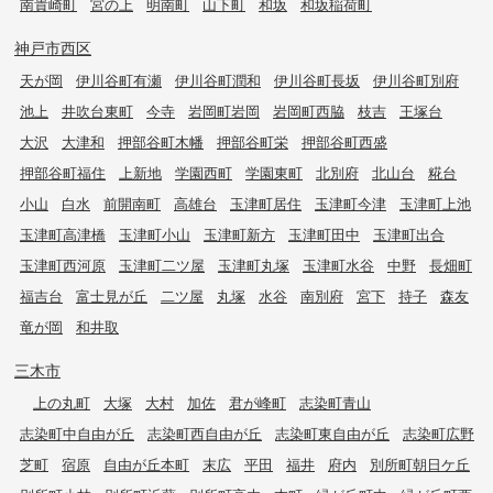
南貴崎町
宮の上
明南町
山下町
和坂
和坂稲荷町
神戸市西区
天が岡
伊川谷町有瀬
伊川谷町潤和
伊川谷町長坂
伊川谷町別府
池上
井吹台東町
今寺
岩岡町岩岡
岩岡町西脇
枝吉
王塚台
大沢
大津和
押部谷町木幡
押部谷町栄
押部谷町西盛
押部谷町福住
上新地
学園西町
学園東町
北別府
北山台
糀台
小山
白水
前開南町
高雄台
玉津町居住
玉津町今津
玉津町上池
玉津町高津橋
玉津町小山
玉津町新方
玉津町田中
玉津町出合
玉津町西河原
玉津町二ツ屋
玉津町丸塚
玉津町水谷
中野
長畑町
福吉台
富士見が丘
二ツ屋
丸塚
水谷
南別府
宮下
持子
森友
竜が岡
和井取
三木市
上の丸町
大塚
大村
加佐
君が峰町
志染町青山
志染町中自由が丘
志染町西自由が丘
志染町東自由が丘
志染町広野
芝町
宿原
自由が丘本町
末広
平田
福井
府内
別所町朝日ケ丘