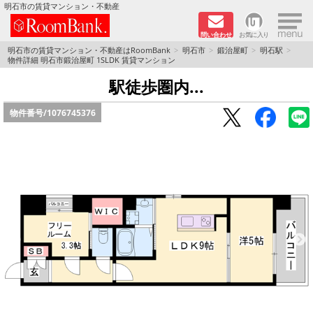
×
明石市の賃貸マンション・不動産
問い合わせ
お気に入り
TOPページ
明石市の賃貸マンション・不動産はRoomBank
明石市
鍛治屋町
明石駅
物件詳細 明石市鍛治屋町 1SLDK 賃貸マンション
分譲マンションシリーズ
駅徒歩圏内...
物件番号/
1076745376
リノベーション物件
敷金·礼金０円！特集
オートロック付き物件特集
路線·駅から探す
地域から探す
地図から探す